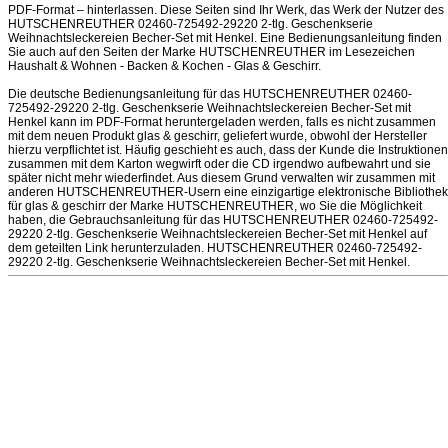
PDF-Format – hinterlassen. Diese Seiten sind Ihr Werk, das Werk der Nutzer des
HUTSCHENREUTHER 02460-725492-29220 2-tlg. Geschenkserie
Weihnachtsleckereien Becher-Set mit Henkel. Eine Bedienungsanleitung finden
Sie auch auf den Seiten der Marke HUTSCHENREUTHER im Lesezeichen
Haushalt & Wohnen - Backen & Kochen - Glas & Geschirr.
Die deutsche Bedienungsanleitung für das HUTSCHENREUTHER 02460-
725492-29220 2-tlg. Geschenkserie Weihnachtsleckereien Becher-Set mit
Henkel kann im PDF-Format heruntergeladen werden, falls es nicht zusammen
mit dem neuen Produkt glas & geschirr, geliefert wurde, obwohl der Hersteller
hierzu verpflichtet ist. Häufig geschieht es auch, dass der Kunde die Instruktionen
zusammen mit dem Karton wegwirft oder die CD irgendwo aufbewahrt und sie
später nicht mehr wiederfindet. Aus diesem Grund verwalten wir zusammen mit
anderen HUTSCHENREUTHER-Usern eine einzigartige elektronische Bibliothek
für glas & geschirr der Marke HUTSCHENREUTHER, wo Sie die Möglichkeit
haben, die Gebrauchsanleitung für das HUTSCHENREUTHER 02460-725492-
29220 2-tlg. Geschenkserie Weihnachtsleckereien Becher-Set mit Henkel auf
dem geteilten Link herunterzuladen. HUTSCHENREUTHER 02460-725492-
29220 2-tlg. Geschenkserie Weihnachtsleckereien Becher-Set mit Henkel.