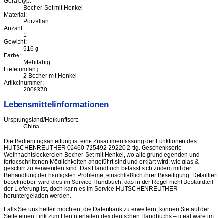
Gerätetyp:
Becher-Set mit Henkel
Material:
Porzellan
Anzahl:
1
Gewicht:
516 g
Farbe:
Mehrfabig
Lieferumfang:
2 Becher mit Henkel
Artikelnummer:
2008370
Lebensmittelinformationen
Ursprungsland/Herkunftsort:
China
Die Bedienungsanleitung ist eine Zusammenfassung der Funktionen des
HUTSCHENREUTHER 02460-725492-29220 2-tlg. Geschenkserie
Weihnachtsleckereien Becher-Set mit Henkel, wo alle grundlegenden und
fortgeschrittenen Möglichkeiten angeführt sind und erklärt wird, wie glas &
geschirr zu verwenden sind. Das Handbuch befasst sich zudem mit der
Behandlung der häufigsten Probleme, einschließlich ihrer Beseitigung. Detailliert
beschrieben wird dies im Service-Handbuch, das in der Regel nicht Bestandteil
der Lieferung ist, doch kann es im Service HUTSCHENREUTHER
heruntergeladen werden.
Falls Sie uns helfen möchten, die Datenbank zu erweitern, können Sie auf der
Seite einen Link zum Herunterladen des deutschen Handbuchs – ideal wäre im