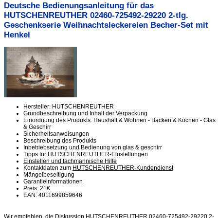
Deutsche Bedienungsanleitung für das
HUTSCHENREUTHER 02460-725492-29220 2-tlg.
Geschenkserie Weihnachtsleckereien Becher-Set mit
Henkel
Hersteller: HUTSCHENREUTHER
Grundbeschreibung und Inhalt der Verpackung
Einordnung des Produkts: Haushalt & Wohnen - Backen & Kochen - Glas
& Geschirr
Sicherheitsanweisungen
Beschreibung des Produkts
Inbetriebsetzung und Bedienung von glas & geschirr
Tipps für HUTSCHENREUTHER-Einstellungen
Einstellen und fachmännische Hilfe
Kontaktdaten zum
HUTSCHENREUTHER-Kundendienst
Mängelbeseitigung
Garantieinformationen
Preis: 21€
EAN: 4011699859646
Wir empfehlen, die Diskussion HUTSCHENREUTHER 02460-725492-29220 2-