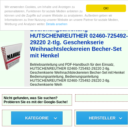
Wir verwenden Cookies, um Inhalte und Anzeigen zu
OK!
personalisieren, Funktionen für soziale Medien anbieten zu
können und die Zugriffe auf unsere Website zu analysieren. Außerdem geben wir
Informationen zu Ihrer Nutzung unserer Website an unsere Partner für soziale Medien,
BEDIENUNGSANLEITUNG
| Hier finden Sie die deutsche Anleitung!
Werbung und Analysen weiter.
Details ansehen
Bedienungsanleitung
HUTSCHENREUTHER 02460-725492-
29220 2-tlg. Geschenkserie
Weihnachtsleckereien Becher-Set
mit Henkel
Betriebsanleitung und PDF-Handbuch für den Einsatz,
HUTSCHENREUTHER 02460-725492-29220 2-tlg.
Geschenkserie Weihnachtsleckereien Becher-Set mit Henkel
Bedienungsanleitung, Bedienungsanleitung
HUTSCHENREUTHER 02460-725492-29220 2-tlg.
Geschenkserie Weih
Nicht gefunden, was Sie suchen?
Probieren Sie es mit der Google-Suche!
KATEGORIE
HERSTELLER