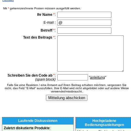
Mit
*
gekennzeichnete Posten müssen ausgefüllt werden.
Ihr Name
*
:
E-mail :
Betreff
*
:
Text des Beitrags
*
:
Schreiben Sie den Code ab
*
:
"
anleitung
"
(spam block)
Falls Sie eine Reaktion / eine Antwort auf Ihren Beitrag erhalten möchten, vergessen Sie
nicht, das Feld "E-Mail" auszufüllen. Ihre E-Mail wird nicht abgebildet oder auf andere Weise
verwendet/missbraucht.
Laufende Diskussionen
Hochgeladene
Bedienungsanleitungen
Zuletzt diskutierte Produkte
: