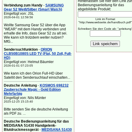
Hinterlassen Sie hier den Link zur
Bedienungsanleitung für das
Verbindung zum Handy
-
SAMSUNG
abgebildete Produkt:
Gear S2 Weiß/Silber (Smart Watch)
Eingefügt von: JSL
2026-04-01 12:59:56
Link im Format
"http://www.webseite.de/handbuch.pdf"
Wollte Samsung Gear S2 über die App
"WEAR" mit dem Handy verbinden und
Schreiben Sie den Code ab: "anleitung
erhalte die Info, dass Gear S2 zu alt sei.
Wie kann ich trotzdem weiter nutzen?
MfG...
Sendersuchfunktion
-
ORION
CLB50B1080S LED TV (Flat, 50 Zoll, Full-
HD)
Eingefügt von: Helmut Bäumler
2026-01-01 07:23:05
Wie kann ich den Orion Full-HD über
Satellit den Sendersuchlauf einschalten...
Deutsche Anleitung
-
KOSMOS 698232
Zauberschule Magic - Gold Edition
Mehrfarbig
Eingefügt von: Nils Münter
2025-12-25 15:15:40
Bitte senden Sie die deutsche Anlwitung
als PDF zu. ...
Deutsche Bedienungsanleitung für das
MEDISANA 51430 Handgelenk-
Blutdruckmessgerät
-
MEDISANA 51430