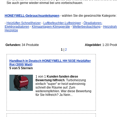
Sie auch gerne wieder einmal bei uns vorbeischauen.
HONEYWELL-Gebrauchsanleitungen
- wählen Sie die gewünschte Kategorie:
-
Heizlüfter-Schnellheizer
-
Luftbefeuchter-Luftreiniger
-
Ölradiatoren-
Elektroradiatoren
-
Klimaanlagen-Klimageräte
-
Wetterbeobachtung
-
Heizstrah
Heizpilze
Gefunden:
34 Produkte
Abgebildet
: 1-20 Prod
1
|
2
Handbuch in Deutsch HONEYWELL HH 503E Heizlüfter
Rot (3000 Watt)
5 von 5 Sternen
1 von 1
Kunden fanden diese
Bewertung hilfreich
. Turboheizung
einfach "super" er heizt wahnsinnig
schnell die Räume auf. Zum
weiterempfehlen. War diese Bewertung
für Sie hilfreich? Ja Nein...