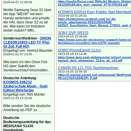
https://media.flixcar.com/ f360cdn/ Western_Digital
2026-04-01 12:59:56
2412300185-deu_user_manual_4779-705103.pdf
Wollte Samsung Gear S2 über
KOSMOS 620516 Easy Elektro Start Mehrfarb
die App "WEAR" mit dem
2023-06-10 01:26:31
Handy verbinden und erhalte
https://fragkosmos.zendesk.com/ hc/ de/
die Info, dass Gear S2 zu alt
article_attachments/ 8252125025948/
620547_EasyElektro_Start_Manual_270521_web_
sei. Wie kann ich trotzdem
weiter nutzen? MfG...
SONY DVP-SR370
2023-04-15 15:39:09
Sendersuchfunktion
-
ORION
https://www.sony.de/ electronics/ support/ home-vi
CLB50B1080S LED TV (Flat,
dvd-players-recorders/ dvp-sr370/ manuals
50 Zoll, Full-HD)
DORO PhoneEasy® 312cs
Eingefügt von: Helmut Bäumler
2023-03-18 23:14:46
2026-01-01 07:23:05
https://www.doro.com/ globalassets/ inriver/ resou
manual_doro_phoneeasy_312cs_de_v10.pdf
Wie kann ich den Orion Full-
HD über Satellit den
CANON HS 121-TGS Taschenrechner
Sendersuchlauf einschalten...
2022-10-25 10:56:35
https://ij.manual.canon/ cal/ webmanual/ WebPortal/
Deutsche Anleitung
-
HS-121TGA%20(EXP)_P.pdf
KOSMOS 698232
Zauberschule Magic - Gold
Edition Mehrfarbig
Eingefügt von: Nils Münter
2025-12-25 15:15:40
Bitte senden Sie die deutsche
Anlwitung als PDF zu. ...
Deutsche
Bedienungsanleitung für das
MEDISANA 51430
Handgelenk-