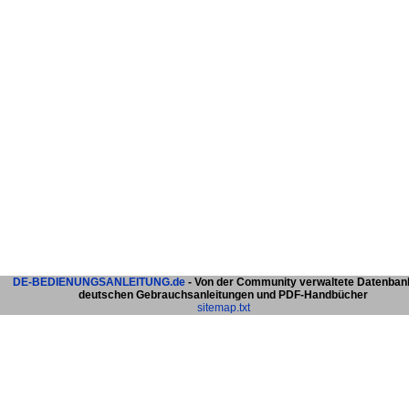
DE-BEDIENUNGSANLEITUNG.de
- Von der Community verwaltete Datenban
deutschen Gebrauchsanleitungen und PDF-Handbücher
sitemap.txt