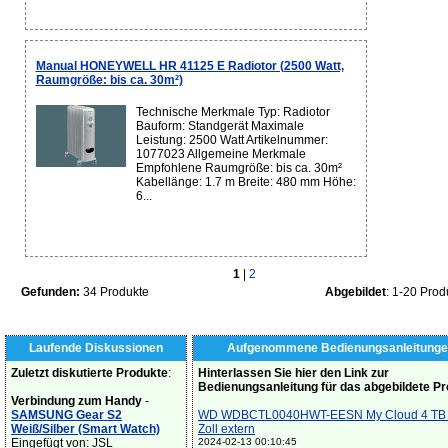
Manual HONEYWELL HR 41125 E Radiotor (2500 Watt,
Raumgröße: bis ca. 30m²)
Technische Merkmale Typ: Radiotor
Bauform: Standgerät Maximale
Leistung: 2500 Watt Artikelnummer:
1077023 Allgemeine Merkmale
Empfohlene Raumgröße: bis ca. 30m²
Kabellänge: 1.7 m Breite: 480 mm Höhe:
6...
1
|
2
Gefunden:
34 Produkte
Abgebildet
: 1-20 Prod
Laufende Diskussionen
Aufgenommene Bedienungsanleitunge
Zuletzt diskutierte Produkte
:
Hinterlassen Sie hier den Link zur
Bedienungsanleitung für das abgebildete P
Verbindung zum Handy
-
SAMSUNG Gear S2
WD WDBCTL0040HWT-EESN My Cloud 4 TB 
Weiß/Silber (Smart Watch)
Zoll extern
Eingefügt von: JSL
2024-02-13 00:10:45