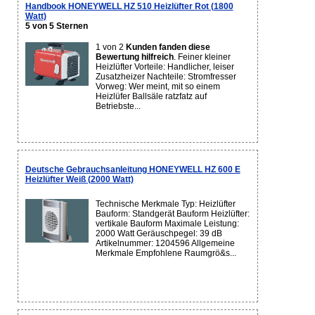
Handbook HONEYWELL HZ 510 Heizlüfter Rot (1800
Watt)
5 von 5 Sternen
1 von 2
Kunden fanden diese
Bewertung hilfreich
. Feiner kleiner
Heizlüfter Vorteile: Handlicher, leiser
Zusatzheizer Nachteile: Stromfresser
Vorweg: Wer meint, mit so einem
Heizlüfer Ballsäle ratzfatz auf
Betriebste...
Deutsche Gebrauchsanleitung HONEYWELL HZ 600 E
Heizlüfter Weiß (2000 Watt)
Technische Merkmale Typ: Heizlüfter
Bauform: Standgerät Bauform Heizlüfter:
vertikale Bauform Maximale Leistung:
2000 Watt Geräuschpegel: 39 dB
Artikelnummer: 1204596 Allgemeine
Merkmale Empfohlene Raumgrö&s...