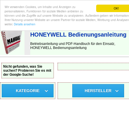
Wir verwenden Cookies, um Inhalte und Anzeigen zu
OK!
personalisieren, Funktionen für soziale Medien anbieten zu
können und die Zugriffe auf unsere Website zu analysieren. Außerdem geben wir Informatio
Ihrer Nutzung unserer Website an unsere Partner für soziale Medien, Werbung und Analysen
BEDIENUNGSANLEITUNG
| Hier finden Sie die deutsche Anleitung!
weiter.
Details ansehen
HONEYWELL Bedienungsanleitung
Betriebsanleitung und PDF-Handbuch für den Einsatz,
HONEYWELL Bedienungsanleitung
Nicht gefunden, was Sie
suchen? Probieren Sie es mit
der Google-Suche!
KATEGORIE
HERSTELLER