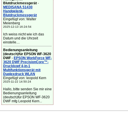
Blutdruckmessgerät
-
MEDISANA 51430
Handgelenk-
Blutdruckmessgerät
Eingefügt von: Walter
Meienberg
2025-12-13 16:24:54
Ich weiss nicht wie ich das
Datum und die Uhrzeit
einstelle....
Bedienungsanleitung
(deutsch)für EPSON WF-3620
DWF
-
EPSON WorkForce WF-
3620 DWF PrecisionCore™-
Druckkopf 4-in-1
Multifunktionsgerät mit
Duplexdruck WLAN
Eingefügt von: leopold Kern
2025-11-22 14:50:24
Hallo, bitte senden Sie mir eine
Bedienungsanleitung
(deutsch)für EPSON WF-3620
DWF mfg Leopold Kern...