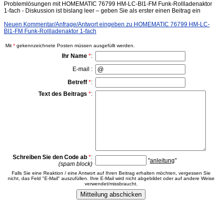
Problemlösungen mit HOMEMATIC 76799 HM-LC-BI1-FM Funk-Rollladenaktor
1-fach - Diskussion ist bislang leer – geben Sie als erster einen Beitrag ein
Neuen Kommentar/Anfrage/Antwort eingeben zu HOMEMATIC 76799 HM-LC-
BI1-FM Funk-Rollladenaktor 1-fach
Mit
*
gekennzeichnete Posten müssen ausgefüllt werden.
Ihr Name
*
:
E-mail :
Betreff
*
:
Text des Beitrags
*
:
Schreiben Sie den Code ab
*
:
"
anleitung
"
(spam block)
Falls Sie eine Reaktion / eine Antwort auf Ihren Beitrag erhalten möchten, vergessen Sie
nicht, das Feld "E-Mail" auszufüllen. Ihre E-Mail wird nicht abgebildet oder auf andere Weise
verwendet/missbraucht.