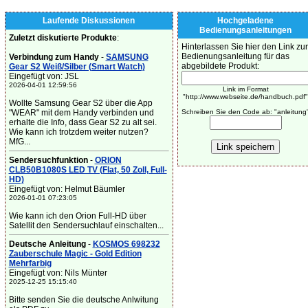
Laufende Diskussionen
Hochgeladene
Bedienungsanleitungen
Zuletzt diskutierte Produkte
:
Hinterlassen Sie hier den Link zur
Bedienungsanleitung für das
Verbindung zum Handy
-
SAMSUNG
abgebildete Produkt:
Gear S2 Weiß/Silber (Smart Watch)
Eingefügt von: JSL
2026-04-01 12:59:56
Link im Format
"http://www.webseite.de/handbuch.pdf"
Wollte Samsung Gear S2 über die App
"WEAR" mit dem Handy verbinden und
Schreiben Sie den Code ab: "anleitung
erhalte die Info, dass Gear S2 zu alt sei.
Wie kann ich trotzdem weiter nutzen?
MfG...
Sendersuchfunktion
-
ORION
CLB50B1080S LED TV (Flat, 50 Zoll, Full-
HD)
Eingefügt von: Helmut Bäumler
2026-01-01 07:23:05
Wie kann ich den Orion Full-HD über
Satellit den Sendersuchlauf einschalten...
Deutsche Anleitung
-
KOSMOS 698232
Zauberschule Magic - Gold Edition
Mehrfarbig
Eingefügt von: Nils Münter
2025-12-25 15:15:40
Bitte senden Sie die deutsche Anlwitung