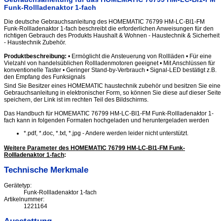
Funk-Rollladenaktor 1-fach
Die deutsche Gebrauchsanleitung des HOMEMATIC 76799 HM-LC-BI1-FM
Funk-Rollladenaktor 1-fach beschreibt die erforderlichen Anweisungen für den
richtigen Gebrauch des Produkts Haushalt & Wohnen - Haustechnik & Sicherheit
- Haustechnik Zubehör.
Produktbeschreibung:
• Ermöglicht die Ansteuerung von Rollläden • Für eine
Vielzahl von handelsüblichen Rollladenmotoren geeignet • Mit Anschlüssen für
konventionelle Taster • Geringer Stand-by-Verbrauch • Signal-LED bestätigt z.B.
den Empfang des Funksignals
Sind Sie Besitzer eines HOMEMATIC haustechnik zubehör und besitzen Sie eine
Gebrauchsanleitung in elektronischer Form, so können Sie diese auf dieser Seite
speichern, der Link ist im rechten Teil des Bildschirms.
Das Handbuch für HOMEMATIC 76799 HM-LC-BI1-FM Funk-Rollladenaktor 1-
fach kann in folgenden Formaten hochgeladen und heruntergeladen werden
*.pdf, *.doc, *.txt, *.jpg - Andere werden leider nicht unterstützt.
Weitere Parameter des HOMEMATIC 76799 HM-LC-BI1-FM Funk-
Rollladenaktor 1-fach
:
Technische Merkmale
Gerätetyp:
Funk-Rollladenaktor 1-fach
Artikelnummer:
1221164