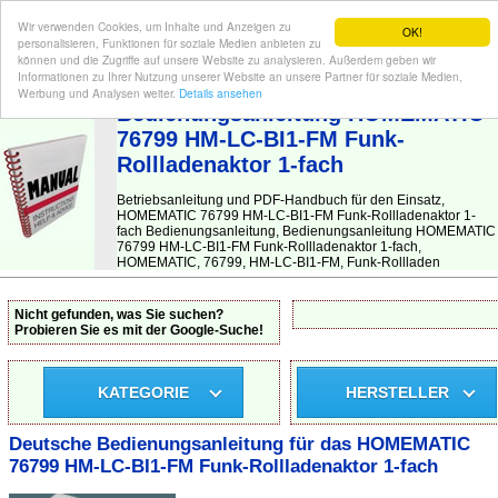
Wir verwenden Cookies, um Inhalte und Anzeigen zu
OK!
personalisieren, Funktionen für soziale Medien anbieten zu
können und die Zugriffe auf unsere Website zu analysieren. Außerdem geben wir
Informationen zu Ihrer Nutzung unserer Website an unsere Partner für soziale Medien,
BEDIENUNGSANLEITUNG
| Hier finden Sie die deutsche Anleitung!
Werbung und Analysen weiter.
Details ansehen
Bedienungsanleitung HOMEMATIC
76799 HM-LC-BI1-FM Funk-
Rollladenaktor 1-fach
Betriebsanleitung und PDF-Handbuch für den Einsatz,
HOMEMATIC 76799 HM-LC-BI1-FM Funk-Rollladenaktor 1-
fach Bedienungsanleitung, Bedienungsanleitung HOMEMATIC
76799 HM-LC-BI1-FM Funk-Rollladenaktor 1-fach,
HOMEMATIC, 76799, HM-LC-BI1-FM, Funk-Rollladen
Nicht gefunden, was Sie suchen?
Probieren Sie es mit der Google-Suche!
KATEGORIE
HERSTELLER
Deutsche Bedienungsanleitung für das HOMEMATIC
76799 HM-LC-BI1-FM Funk-Rollladenaktor 1-fach