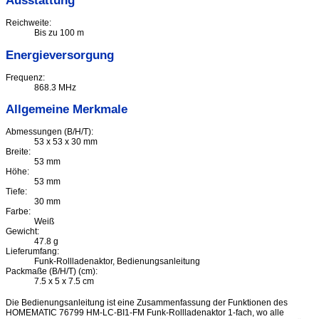
Ausstattung
Reichweite:
Bis zu 100 m
Energieversorgung
Frequenz:
868.3 MHz
Allgemeine Merkmale
Abmessungen (B/H/T):
53 x 53 x 30 mm
Breite:
53 mm
Höhe:
53 mm
Tiefe:
30 mm
Farbe:
Weiß
Gewicht:
47.8 g
Lieferumfang:
Funk-Rollladenaktor, Bedienungsanleitung
Packmaße (B/H/T) (cm):
7.5 x 5 x 7.5 cm
Die Bedienungsanleitung ist eine Zusammenfassung der Funktionen des
HOMEMATIC 76799 HM-LC-BI1-FM Funk-Rollladenaktor 1-fach, wo alle