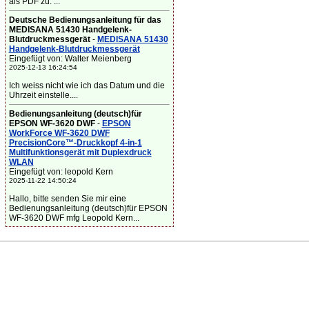
als PDF zu. ...
Deutsche Bedienungsanleitung für das
MEDISANA 51430 Handgelenk-
Blutdruckmessgerät
-
MEDISANA 51430
Handgelenk-Blutdruckmessgerät
Eingefügt von: Walter Meienberg
2025-12-13 16:24:54
Ich weiss nicht wie ich das Datum und die
Uhrzeit einstelle....
Bedienungsanleitung (deutsch)für
EPSON WF-3620 DWF
-
EPSON
WorkForce WF-3620 DWF
PrecisionCore™-Druckkopf 4-in-1
Multifunktionsgerät mit Duplexdruck
WLAN
Eingefügt von: leopold Kern
2025-11-22 14:50:24
Hallo, bitte senden Sie mir eine
Bedienungsanleitung (deutsch)für EPSON
WF-3620 DWF mfg Leopold Kern...