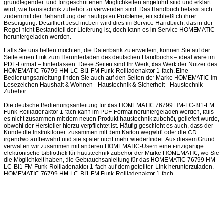
grundlegenden und fortgeschrittenen Möglichkeiten angeführt sind und erklärt
wird, wie haustechnik zubehör zu verwenden sind. Das Handbuch befasst sich
zudem mit der Behandlung der häufigsten Probleme, einschließlich ihrer
Beseitigung. Detailliert beschrieben wird dies im Service-Handbuch, das in der
Regel nicht Bestandteil der Lieferung ist, doch kann es im Service HOMEMATIC
heruntergeladen werden.
Falls Sie uns helfen möchten, die Datenbank zu erweitern, können Sie auf der
Seite einen Link zum Herunterladen des deutschen Handbuchs – ideal wäre im
PDF-Format – hinterlassen. Diese Seiten sind Ihr Werk, das Werk der Nutzer des
HOMEMATIC 76799 HM-LC-BI1-FM Funk-Rollladenaktor 1-fach. Eine
Bedienungsanleitung finden Sie auch auf den Seiten der Marke HOMEMATIC im
Lesezeichen Haushalt & Wohnen - Haustechnik & Sicherheit - Haustechnik
Zubehör.
Die deutsche Bedienungsanleitung für das HOMEMATIC 76799 HM-LC-BI1-FM
Funk-Rollladenaktor 1-fach kann im PDF-Format heruntergeladen werden, falls
es nicht zusammen mit dem neuen Produkt haustechnik zubehör, geliefert wurde,
obwohl der Hersteller hierzu verpflichtet ist. Häufig geschieht es auch, dass der
Kunde die Instruktionen zusammen mit dem Karton wegwirft oder die CD
irgendwo aufbewahrt und sie später nicht mehr wiederfindet. Aus diesem Grund
verwalten wir zusammen mit anderen HOMEMATIC-Usern eine einzigartige
elektronische Bibliothek für haustechnik zubehör der Marke HOMEMATIC, wo Sie
die Möglichkeit haben, die Gebrauchsanleitung für das HOMEMATIC 76799 HM-
LC-BI1-FM Funk-Rollladenaktor 1-fach auf dem geteilten Link herunterzuladen.
HOMEMATIC 76799 HM-LC-BI1-FM Funk-Rollladenaktor 1-fach.