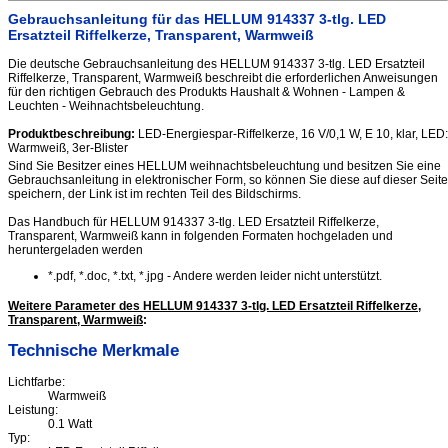
Gebrauchsanleitung für das HELLUM 914337 3-tlg. LED
Ersatzteil Riffelkerze, Transparent, Warmweiß
Die deutsche Gebrauchsanleitung des HELLUM 914337 3-tlg. LED Ersatzteil
Riffelkerze, Transparent, Warmweiß beschreibt die erforderlichen Anweisungen
für den richtigen Gebrauch des Produkts Haushalt & Wohnen - Lampen &
Leuchten - Weihnachtsbeleuchtung.
Produktbeschreibung:
LED-Energiespar-Riffelkerze, 16 V/0,1 W, E 10, klar, LED:
Warmweiß, 3er-Blister
Sind Sie Besitzer eines HELLUM weihnachtsbeleuchtung und besitzen Sie eine
Gebrauchsanleitung in elektronischer Form, so können Sie diese auf dieser Seite
speichern, der Link ist im rechten Teil des Bildschirms.
Das Handbuch für HELLUM 914337 3-tlg. LED Ersatzteil Riffelkerze,
Transparent, Warmweiß kann in folgenden Formaten hochgeladen und
heruntergeladen werden
*.pdf, *.doc, *.txt, *.jpg - Andere werden leider nicht unterstützt.
Weitere Parameter des HELLUM 914337 3-tlg. LED Ersatzteil Riffelkerze,
Transparent, Warmweiß
:
Technische Merkmale
Lichtfarbe:
Warmweiß
Leistung:
0.1 Watt
Typ: