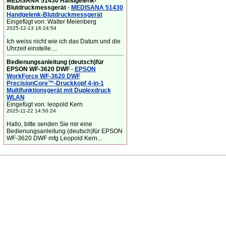
MEDISANA 51430 Handgelenk-
Blutdruckmessgerät
-
MEDISANA 51430
Handgelenk-Blutdruckmessgerät
Eingefügt von: Walter Meienberg
2025-12-13 16:24:54
Ich weiss nicht wie ich das Datum und die
Uhrzeit einstelle....
Bedienungsanleitung (deutsch)für
EPSON WF-3620 DWF
-
EPSON
WorkForce WF-3620 DWF
PrecisionCore™-Druckkopf 4-in-1
Multifunktionsgerät mit Duplexdruck
WLAN
Eingefügt von: leopold Kern
2025-11-22 14:50:24
Hallo, bitte senden Sie mir eine
Bedienungsanleitung (deutsch)für EPSON
WF-3620 DWF mfg Leopold Kern...