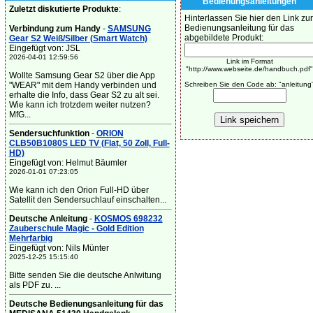
Bedienungsanleitungen
Zuletzt diskutierte Produkte
:
Hinterlassen Sie hier den Link zur
Bedienungsanleitung für das
Verbindung zum Handy
-
SAMSUNG
abgebildete Produkt:
Gear S2 Weiß/Silber (Smart Watch)
Eingefügt von: JSL
2026-04-01 12:59:56
Link im Format
"http://www.webseite.de/handbuch.pdf"
Wollte Samsung Gear S2 über die App
"WEAR" mit dem Handy verbinden und
Schreiben Sie den Code ab: "anleitung
erhalte die Info, dass Gear S2 zu alt sei.
Wie kann ich trotzdem weiter nutzen?
MfG...
Sendersuchfunktion
-
ORION
CLB50B1080S LED TV (Flat, 50 Zoll, Full-
HD)
Eingefügt von: Helmut Bäumler
2026-01-01 07:23:05
Wie kann ich den Orion Full-HD über
Satellit den Sendersuchlauf einschalten...
Deutsche Anleitung
-
KOSMOS 698232
Zauberschule Magic - Gold Edition
Mehrfarbig
Eingefügt von: Nils Münter
2025-12-25 15:15:40
Bitte senden Sie die deutsche Anlwitung
als PDF zu. ...
Deutsche Bedienungsanleitung für das