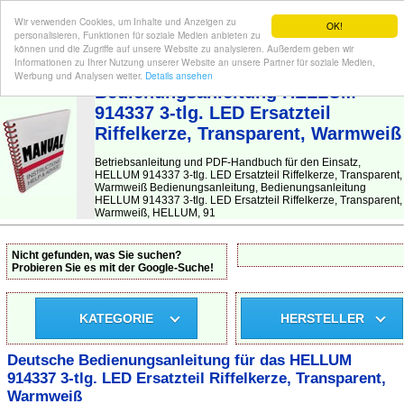
Wir verwenden Cookies, um Inhalte und Anzeigen zu
OK!
personalisieren, Funktionen für soziale Medien anbieten zu
können und die Zugriffe auf unsere Website zu analysieren. Außerdem geben wir
Informationen zu Ihrer Nutzung unserer Website an unsere Partner für soziale Medien,
BEDIENUNGSANLEITUNG
| Hier finden Sie die deutsche Anleitung!
Werbung und Analysen weiter.
Details ansehen
Bedienungsanleitung HELLUM
914337 3-tlg. LED Ersatzteil
Riffelkerze, Transparent, Warmweiß
Betriebsanleitung und PDF-Handbuch für den Einsatz,
HELLUM 914337 3-tlg. LED Ersatzteil Riffelkerze, Transparent,
Warmweiß Bedienungsanleitung, Bedienungsanleitung
HELLUM 914337 3-tlg. LED Ersatzteil Riffelkerze, Transparent,
Warmweiß, HELLUM, 91
Nicht gefunden, was Sie suchen?
Probieren Sie es mit der Google-Suche!
KATEGORIE
HERSTELLER
Deutsche Bedienungsanleitung für das HELLUM
914337 3-tlg. LED Ersatzteil Riffelkerze, Transparent,
Warmweiß