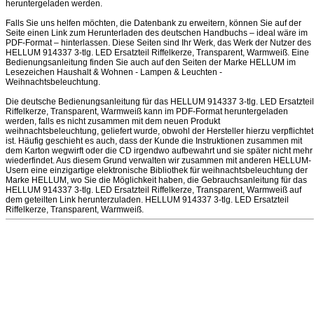
heruntergeladen werden.
Falls Sie uns helfen möchten, die Datenbank zu erweitern, können Sie auf der
Seite einen Link zum Herunterladen des deutschen Handbuchs – ideal wäre im
PDF-Format – hinterlassen. Diese Seiten sind Ihr Werk, das Werk der Nutzer des
HELLUM 914337 3-tlg. LED Ersatzteil Riffelkerze, Transparent, Warmweiß. Eine
Bedienungsanleitung finden Sie auch auf den Seiten der Marke HELLUM im
Lesezeichen Haushalt & Wohnen - Lampen & Leuchten -
Weihnachtsbeleuchtung.
Die deutsche Bedienungsanleitung für das HELLUM 914337 3-tlg. LED Ersatzteil
Riffelkerze, Transparent, Warmweiß kann im PDF-Format heruntergeladen
werden, falls es nicht zusammen mit dem neuen Produkt
weihnachtsbeleuchtung, geliefert wurde, obwohl der Hersteller hierzu verpflichtet
ist. Häufig geschieht es auch, dass der Kunde die Instruktionen zusammen mit
dem Karton wegwirft oder die CD irgendwo aufbewahrt und sie später nicht mehr
wiederfindet. Aus diesem Grund verwalten wir zusammen mit anderen HELLUM-
Usern eine einzigartige elektronische Bibliothek für weihnachtsbeleuchtung der
Marke HELLUM, wo Sie die Möglichkeit haben, die Gebrauchsanleitung für das
HELLUM 914337 3-tlg. LED Ersatzteil Riffelkerze, Transparent, Warmweiß auf
dem geteilten Link herunterzuladen. HELLUM 914337 3-tlg. LED Ersatzteil
Riffelkerze, Transparent, Warmweiß.