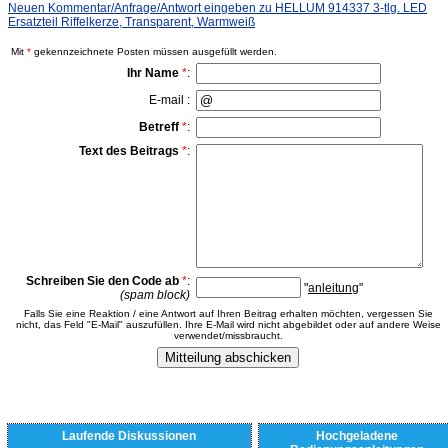
Neuen Kommentar/Anfrage/Antwort eingeben zu HELLUM 914337 3-tlg. LED
Ersatzteil Riffelkerze, Transparent, Warmweiß
Mit
*
gekennzeichnete Posten müssen ausgefüllt werden.
Ihr Name
*
:
E-mail :
Betreff
*
:
Text des Beitrags
*
:
Schreiben Sie den Code ab
*
:
"
anleitung
"
(spam block)
Falls Sie eine Reaktion / eine Antwort auf Ihren Beitrag erhalten möchten, vergessen Sie
nicht, das Feld "E-Mail" auszufüllen. Ihre E-Mail wird nicht abgebildet oder auf andere Weise
verwendet/missbraucht.
Laufende Diskussionen
Hochgeladene