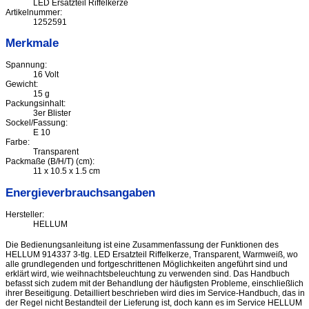
LED Ersatzteil Riffelkerze
Artikelnummer:
1252591
Merkmale
Spannung:
16 Volt
Gewicht:
15 g
Packungsinhalt:
3er Blister
Sockel/Fassung:
E 10
Farbe:
Transparent
Packmaße (B/H/T) (cm):
11 x 10.5 x 1.5 cm
Energieverbrauchsangaben
Hersteller:
HELLUM
Die Bedienungsanleitung ist eine Zusammenfassung der Funktionen des
HELLUM 914337 3-tlg. LED Ersatzteil Riffelkerze, Transparent, Warmweiß, wo
alle grundlegenden und fortgeschrittenen Möglichkeiten angeführt sind und
erklärt wird, wie weihnachtsbeleuchtung zu verwenden sind. Das Handbuch
befasst sich zudem mit der Behandlung der häufigsten Probleme, einschließlich
ihrer Beseitigung. Detailliert beschrieben wird dies im Service-Handbuch, das in
der Regel nicht Bestandteil der Lieferung ist, doch kann es im Service HELLUM