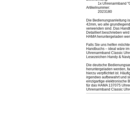
1x Uhrenarmband "Cl
Artikelnummer:
2023180
Die Bedienungsanleitung 
42mm, wo alle grundlegenden
verwenden sind. Das Handbu
Detailliert beschrieben wir
HAMA heruntergeladen wer
Falls Sie uns helfen möcht
Handbuchs – ideal wäre im 
Uhrenarmband Classic Uhre
Lesezeichen Handy & Naviga
Die deutsche Bedienungsa
heruntergeladen werden, fal
hierzu verpflichtet ist. Hä
irgendwo aufbewahrt und si
einzigartige elektronische 
für das HAMA 137075 Uhre
Uhrenarmband Classic Uh