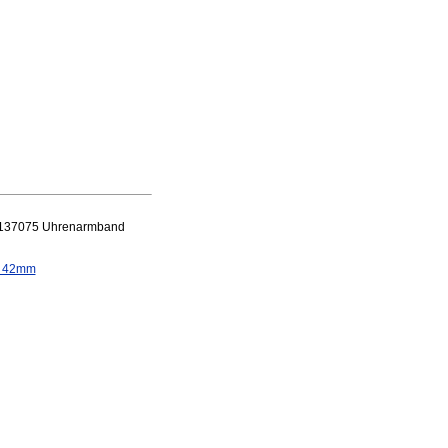
A 137075 Uhrenarmband
h 42mm