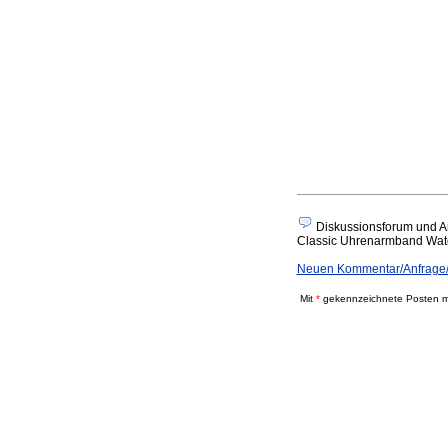
Diskussionsforum und A
Classic Uhrenarmband Watch 
Neuen Kommentar/Anfrage
Mit
*
gekennzeichnete Posten mü