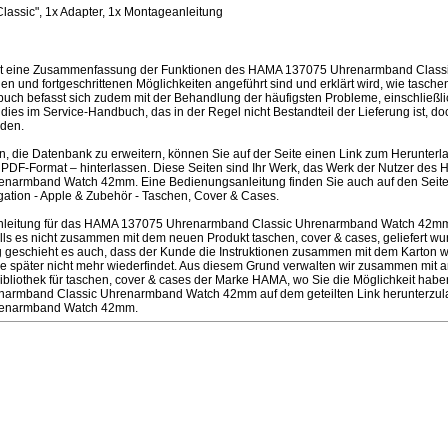
assic", 1x Adapter, 1x Montageanleitung
ist eine Zusammenfassung der Funktionen des HAMA 137075 Uhrenarmband Clas
 und fortgeschrittenen Möglichkeiten angeführt sind und erklärt wird, wie tasche
ch befasst sich zudem mit der Behandlung der häufigsten Probleme, einschließlic
d dies im Service-Handbuch, das in der Regel nicht Bestandteil der Lieferung ist, d
den.
en, die Datenbank zu erweitern, können Sie auf der Seite einen Link zum Herunter
PDF-Format – hinterlassen. Diese Seiten sind Ihr Werk, das Werk der Nutzer de
narmband Watch 42mm. Eine Bedienungsanleitung finden Sie auch auf den Seit
tion - Apple & Zubehör - Taschen, Cover & Cases.
nleitung für das HAMA 137075 Uhrenarmband Classic Uhrenarmband Watch 42m
ls es nicht zusammen mit dem neuen Produkt taschen, cover & cases, geliefert wur
ufig geschieht es auch, dass der Kunde die Instruktionen zusammen mit dem Karton 
e später nicht mehr wiederfindet. Aus diesem Grund verwalten wir zusammen mit
Bibliothek für taschen, cover & cases der Marke HAMA, wo Sie die Möglichkeit hab
narmband Classic Uhrenarmband Watch 42mm auf dem geteilten Link herunterzu
renarmband Watch 42mm.