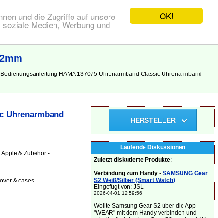
OK!
nen und die Zugriffe auf unsere
r soziale Medien, Werbung und
 42mm
g, Bedienungsanleitung HAMA 137075 Uhrenarmband Classic Uhrenarmband
ic Uhrenarmband
HERSTELLER
Laufende Diskussionen
 Apple & Zubehör -
Zuletzt diskutierte Produkte
:
Verbindung zum Handy
-
SAMSUNG Gear
S2 Weiß/Silber (Smart Watch)
cover & cases
Eingefügt von: JSL
2026-04-01 12:59:56
Wollte Samsung Gear S2 über die App
"WEAR" mit dem Handy verbinden und