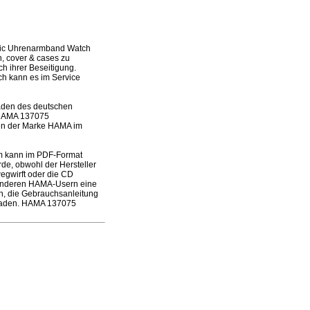
sic Uhrenarmband Watch
n, cover & cases zu
h ihrer Beseitigung.
och kann es im Service
laden des deutschen
s HAMA 137075
en der Marke HAMA im
m kann im PDF-Format
de, obwohl der Hersteller
wegwirft oder die CD
 anderen HAMA-Usern eine
en, die Gebrauchsanleitung
laden. HAMA 137075