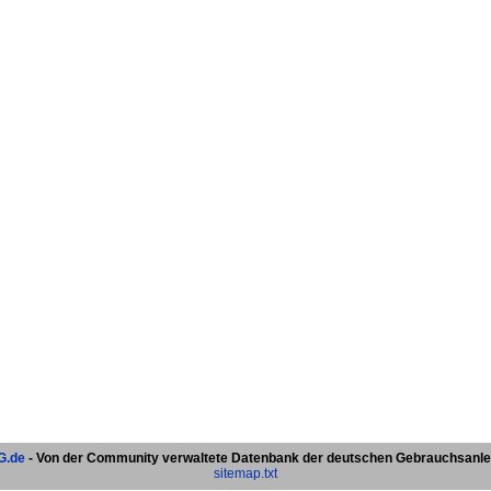
.de
- Von der Community verwaltete Datenbank der deutschen Gebrauchsanl
sitemap.txt