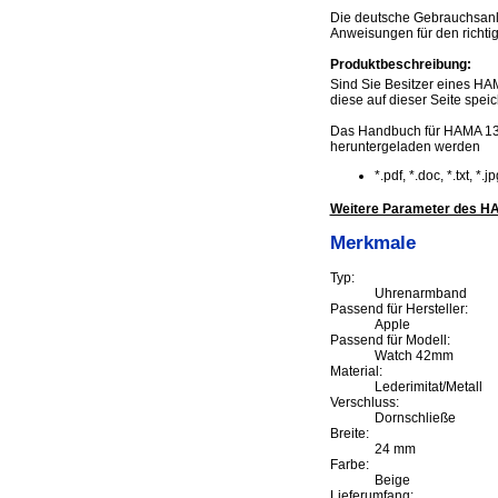
Die deutsche Gebrauchsanl
Anweisungen für den richti
Produktbeschreibung:
Sind Sie Besitzer eines HA
diese auf dieser Seite speic
Das Handbuch für HAMA 13
heruntergeladen werden
*.pdf, *.doc, *.txt, *
Weitere Parameter des 
Merkmale
Typ:
Uhrenarmband
Passend für Hersteller:
Apple
Passend für Modell:
Watch 42mm
Material:
Lederimitat/Metall
Verschluss:
Dornschließe
Breite:
24 mm
Farbe:
Beige
Lieferumfang: