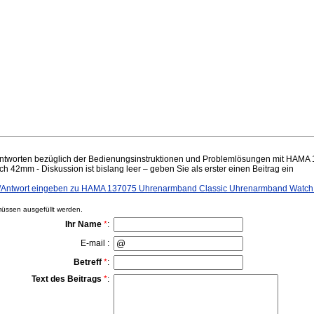
ntworten bezüglich der Bedienungsinstruktionen und Problemlösungen mit HAM
42mm - Diskussion ist bislang leer – geben Sie als erster einen Beitrag ein
/Antwort eingeben zu HAMA 137075 Uhrenarmband Classic Uhrenarmband Watc
ssen ausgefüllt werden.
Ihr Name
*
:
E-mail :
Betreff
*
:
Text des Beitrags
*
: