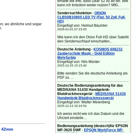
erhalte die Info, dass Gear S2 zu alt sei. Wie
kann ich trotzdem weiter nutzen? MfG...
Sendersuchfunktion
-
ORION
CLB50B1080S LED TV (Flat, 50 Zoll, Full-
HD)
, wo ähnliche und sogar
Eingefügt von: Helmut Bäumler
n.
2026-01-01 07:23:05
Wie kann ich den Orion Full-HD über Satellit
den Sendersuchlauf einschalten...
Deutsche Anleitung
-
KOSMOS 698232
Zauberschule Magic - Gold Edition
Mehrfarbig
Eingefügt von: Nils Münter
2025-12-25 15:15:40
Bitte senden Sie die deutsche Anlwitung als
PDF zu. ...
Deutsche Bedienungsanleitung für das
MEDISANA 51430 Handgelenk-
Blutdruckmessgerät
-
MEDISANA 51430
Handgelenk-Blutdruckmessgerät
Eingefügt von: Walter Meienberg
2025-12-13 16:24:54
Ich weiss nicht wie ich das Datum und die
Uhrzeit einstelle....
Bedienungsanleitung (deutsch)für EPSON
h 42mm
WF-3620 DWF
-
EPSON WorkForce WF-