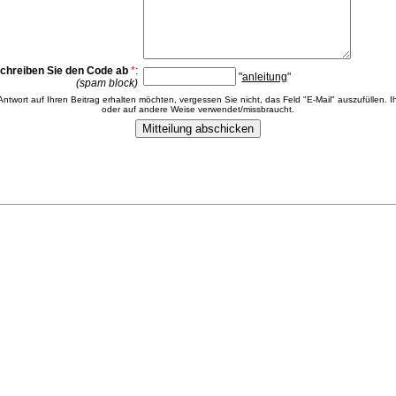
chreiben Sie den Code ab
*
:
"
anleitung
"
(spam block)
 Antwort auf Ihren Beitrag erhalten möchten, vergessen Sie nicht, das Feld "E-Mail" auszufüllen. Ih
oder auf andere Weise verwendet/missbraucht.