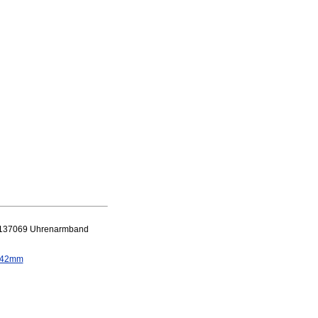
A 137069 Uhrenarmband
h 42mm