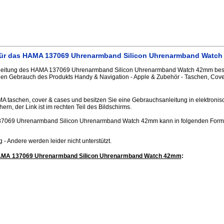
für das HAMA 137069 Uhrenarmband Silicon Uhrenarmband Watc
eitung des HAMA 137069 Uhrenarmband Silicon Uhrenarmband Watch 42mm beschr
gen Gebrauch des Produkts Handy & Navigation - Apple & Zubehör - Taschen, Cove
MA taschen, cover & cases und besitzen Sie eine Gebrauchsanleitung in elektronis
hern, der Link ist im rechten Teil des Bildschirms.
7069 Uhrenarmband Silicon Uhrenarmband Watch 42mm kann in folgenden Form
.jpg - Andere werden leider nicht unterstützt.
HAMA 137069 Uhrenarmband Silicon Uhrenarmband Watch 42mm
: