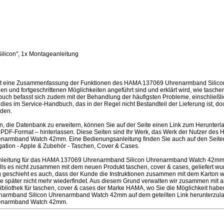
licon", 1x Montageanleitung
ist eine Zusammenfassung der Funktionen des HAMA 137069 Uhrenarmband Silic
 und fortgeschrittenen Möglichkeiten angeführt sind und erklärt wird, wie tasche
ch befasst sich zudem mit der Behandlung der häufigsten Probleme, einschließlic
d dies im Service-Handbuch, das in der Regel nicht Bestandteil der Lieferung ist, d
den.
en, die Datenbank zu erweitern, können Sie auf der Seite einen Link zum Herunter
PDF-Format – hinterlassen. Diese Seiten sind Ihr Werk, das Werk der Nutzer de
narmband Watch 42mm. Eine Bedienungsanleitung finden Sie auch auf den Seit
tion - Apple & Zubehör - Taschen, Cover & Cases.
nleitung für das HAMA 137069 Uhrenarmband Silicon Uhrenarmband Watch 42mm
ls es nicht zusammen mit dem neuen Produkt taschen, cover & cases, geliefert wur
ufig geschieht es auch, dass der Kunde die Instruktionen zusammen mit dem Karton 
e später nicht mehr wiederfindet. Aus diesem Grund verwalten wir zusammen mit
Bibliothek für taschen, cover & cases der Marke HAMA, wo Sie die Möglichkeit hab
narmband Silicon Uhrenarmband Watch 42mm auf dem geteilten Link herunterzu
renarmband Watch 42mm.