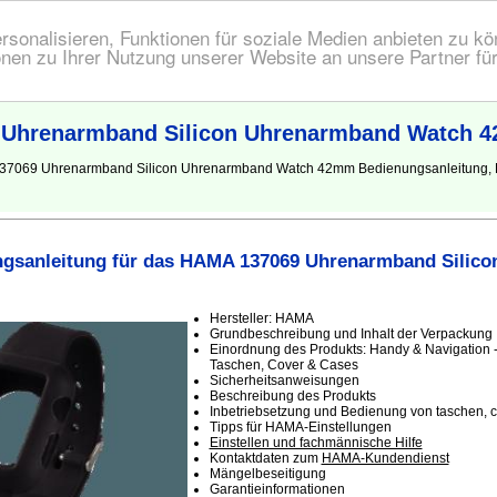
onalisieren, Funktionen für soziale Medien anbieten zu kön
nen zu Ihrer Nutzung unserer Website an unsere Partner fü
 Uhrenarmband Silicon Uhrenarmband Watch 
A 137069 Uhrenarmband Silicon Uhrenarmband Watch 42mm Bedienungsanleitung
gsanleitung für das HAMA 137069 Uhrenarmband Silic
Hersteller: HAMA
Grundbeschreibung und Inhalt der Verpackung
Einordnung des Produkts: Handy & Navigation -
Taschen, Cover & Cases
Sicherheitsanweisungen
Beschreibung des Produkts
Inbetriebsetzung und Bedienung von taschen, 
Tipps für HAMA-Einstellungen
Einstellen und fachmännische Hilfe
Kontaktdaten zum
HAMA-Kundendienst
Mängelbeseitigung
Garantieinformationen