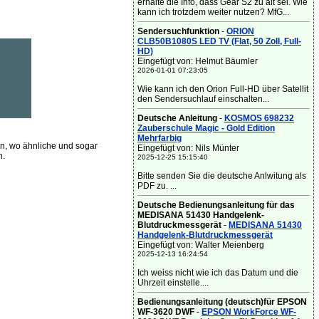
erhalte die Info, dass Gear S2 zu alt sei. Wie
kann ich trotzdem weiter nutzen? MfG...
Sendersuchfunktion
-
ORION
CLB50B1080S LED TV (Flat, 50 Zoll, Full-
HD)
Eingefügt von: Helmut Bäumler
2026-01-01 07:23:05
Wie kann ich den Orion Full-HD über Satellit
den Sendersuchlauf einschalten...
Deutsche Anleitung
-
KOSMOS 698232
Zauberschule Magic - Gold Edition
Mehrfarbig
, wo ähnliche und sogar
Eingefügt von: Nils Münter
n.
2025-12-25 15:15:40
Bitte senden Sie die deutsche Anlwitung als
PDF zu. ...
Deutsche Bedienungsanleitung für das
MEDISANA 51430 Handgelenk-
Blutdruckmessgerät
-
MEDISANA 51430
Handgelenk-Blutdruckmessgerät
Eingefügt von: Walter Meienberg
2025-12-13 16:24:54
Ich weiss nicht wie ich das Datum und die
Uhrzeit einstelle....
Bedienungsanleitung (deutsch)für EPSON
WF-3620 DWF
-
EPSON WorkForce WF-