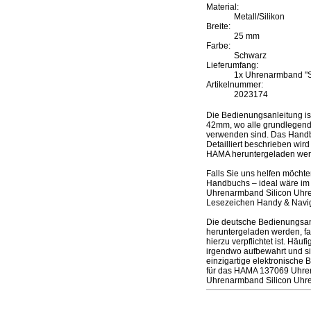
Material:
Metall/Silikon
Breite:
25 mm
Farbe:
Schwarz
Lieferumfang:
1x Uhrenarmband "Si
Artikelnummer:
2023174
Die Bedienungsanleitung 
42mm, wo alle grundlegenden
verwenden sind. Das Handbu
Detailliert beschrieben wir
HAMA heruntergeladen wer
Falls Sie uns helfen möcht
Handbuchs – ideal wäre im 
Uhrenarmband Silicon Uhre
Lesezeichen Handy & Naviga
Die deutsche Bedienungsa
heruntergeladen werden, fal
hierzu verpflichtet ist. Hä
irgendwo aufbewahrt und si
einzigartige elektronische 
für das HAMA 137069 Uhre
Uhrenarmband Silicon Uh