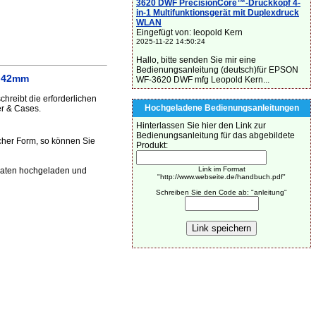
3620 DWF PrecisionCore™-Druckkopf 4-
in-1 Multifunktionsgerät mit Duplexdruck
WLAN
Eingefügt von: leopold Kern
2025-11-22 14:50:24
Hallo, bitte senden Sie mir eine
Bedienungsanleitung (deutsch)für EPSON
h 42mm
WF-3620 DWF mfg Leopold Kern...
eibt die erforderlichen
Hochgeladene Bedienungsanleitungen
r & Cases.
Hinterlassen Sie hier den Link zur
Bedienungsanleitung für das abgebildete
cher Form, so können Sie
Produkt:
Link im Format
aten hochgeladen und
"http://www.webseite.de/handbuch.pdf"
Schreiben Sie den Code ab: "anleitung"