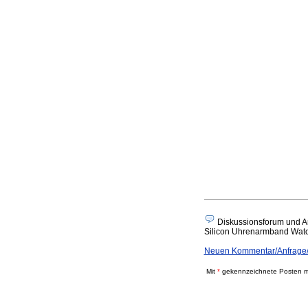
Diskussionsforum und A
Silicon Uhrenarmband Watch 
Neuen Kommentar/Anfrage
Mit
*
gekennzeichnete Posten mü