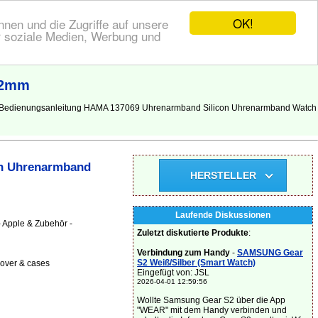
OK!
nen und die Zugriffe auf unsere
r soziale Medien, Werbung und
42mm
, Bedienungsanleitung HAMA 137069 Uhrenarmband Silicon Uhrenarmband Watch
on Uhrenarmband
HERSTELLER
Laufende Diskussionen
 Apple & Zubehör -
Zuletzt diskutierte Produkte
:
Verbindung zum Handy
-
SAMSUNG Gear
S2 Weiß/Silber (Smart Watch)
cover & cases
Eingefügt von: JSL
2026-04-01 12:59:56
Wollte Samsung Gear S2 über die App
"WEAR" mit dem Handy verbinden und