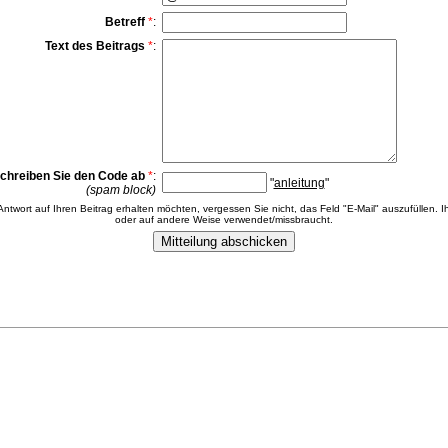
Betreff
*
:
Text des Beitrags
*
:
chreiben Sie den Code ab
*
:
"
anleitung
"
(spam block)
 Antwort auf Ihren Beitrag erhalten möchten, vergessen Sie nicht, das Feld "E-Mail" auszufüllen. Ih
oder auf andere Weise verwendet/missbraucht.