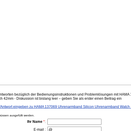
ntworten bezüglich der Bedienungsinstruktionen und Problemlösungen mit HAM
42mm - Diskussion ist bislang leer – geben Sie als erster einen Beitrag ein
/Antwort eingeben zu HAMA 137069 Uhrenarmband Silicon Uhrenarmband Watc
ssen ausgefüllt werden.
Ihr Name
*
:
E-mail :