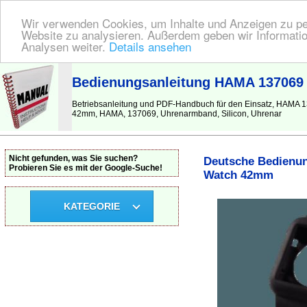
Wir verwenden Cookies, um Inhalte und Anzeigen zu pers
Website zu analysieren. Außerdem geben wir Informatio
Analysen weiter.
Details ansehen
BEDIENUNGSANLEITUNG
| Hier finden Sie die deutsche Anleitung!
Bedienungsanleitung HAMA 137069
Betriebsanleitung und PDF-Handbuch für den Einsatz, HAM
42mm, HAMA, 137069, Uhrenarmband, Silicon, Uhrenar
Nicht gefunden, was Sie suchen?
Deutsche Bedienun
Probieren Sie es mit der Google-Suche!
Watch 42mm
KATEGORIE