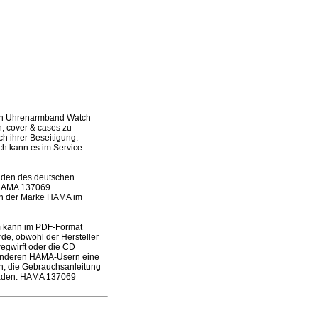
on Uhrenarmband Watch
n, cover & cases zu
h ihrer Beseitigung.
och kann es im Service
laden des deutschen
s HAMA 137069
en der Marke HAMA im
 kann im PDF-Format
de, obwohl der Hersteller
wegwirft oder die CD
 anderen HAMA-Usern eine
en, die Gebrauchsanleitung
laden. HAMA 137069