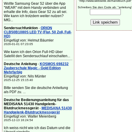
"http://www.webseite.de/handbuch.pdf"
Wollte Samsung Gear S2 über die App
"WEAR" mit dem Handy verbinden und
Schreiben Sie den Code ab: "anleitung
erhalte die Info, dass Gear S2 zu alt sei.
Wie kann ich trotzdem weiter nutzen?
MfG...
Sendersuchfunktion
-
ORION
CLB50B1080S LED TV (Flat, 50 Zoll, Full-
HD)
Eingefügt von: Helmut Bäumler
2026-01-01 07:23:05
Wie kann ich den Orion Full-HD über
Satellit den Sendersuchlauf einschalten...
Deutsche Anleitung
-
KOSMOS 698232
Zauberschule Magic - Gold Edition
Mehrfarbig
Eingefügt von: Nils Münter
2025-12-25 15:15:40
Bitte senden Sie die deutsche Anlwitung
als PDF zu. ...
Deutsche Bedienungsanleitung für das
MEDISANA 51430 Handgelenk-
Blutdruckmessgerät
-
MEDISANA 51430
Handgelenk-Blutdruckmessgerät
Eingefügt von: Walter Meienberg
2025-12-13 16:24:54
Ich weiss nicht wie ich das Datum und die