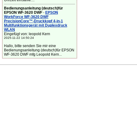
Uhrzeit einstelle....
Bedienungsanleitung (deutsch)für
EPSON WF-3620 DWF
-
EPSON
WorkForce WF-3620 DWF
PrecisionCore™-Druckkopf 4-in-1
Multifunktionsgerät mit Duplexdruck
WLAN
Eingefügt von: leopold Kern
2025-11-22 14:50:24
Hallo, bitte senden Sie mir eine
Bedienungsanleitung (deutsch)für EPSON
WF-3620 DWF mfg Leopold Kern...