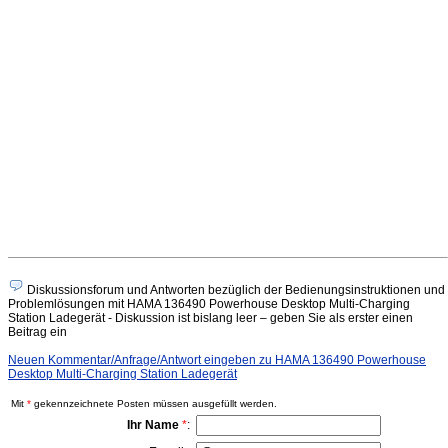
Diskussionsforum und Antworten bezüglich der Bedienungsinstruktionen und
Problemlösungen mit HAMA 136490 Powerhouse Desktop Multi-Charging
Station Ladegerät - Diskussion ist bislang leer – geben Sie als erster einen
Beitrag ein
Neuen Kommentar/Anfrage/Antwort eingeben zu HAMA 136490 Powerhouse
Desktop Multi-Charging Station Ladegerät
Mit
*
gekennzeichnete Posten müssen ausgefüllt werden.
Ihr Name
*
: