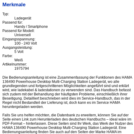
Merkmale
Typ:
Ladegerät
Passend für:
Handy / Smartphone
Passend für Modell:
Universell
Eingangsspannung:
100 - 240 Volt
Ausgangsleistung:
5 Volt
Farbe:
Weiß
Artikelnummer:
1975794
Die Bedienungsanleitung ist eine Zusammenfassung der Funktionen des HAMA
136490 Powerhouse Desktop Multi-Charging Station Ladegerät, wo alle
grundlegenden und fortgeschrittenen Möglichkeiten angeführt sind und erklärt
wird, wie ladekabel & ladestationen zu verwenden sind. Das Handbuch befasst
sich zudem mit der Behandlung der häufigsten Probleme, einschließlich ihrer
Beseitigung. Detailliert beschrieben wird dies im Service-Handbuch, das in der
Regel nicht Bestandteil der Lieferung ist, doch kann es im Service HAMA
heruntergeladen werden.
Falls Sie uns helfen möchten, die Datenbank zu erweitern, können Sie auf der
Seite einen Link zum Herunterladen des deutschen Handbuchs – ideal wäre im
PDF-Format – hinterlassen. Diese Seiten sind Ihr Werk, das Werk der Nutzer des
HAMA 136490 Powerhouse Desktop Multi-Charging Station Ladegerät. Eine
Bedienungsanleitung finden Sie auch auf den Seiten der Marke HAMA im