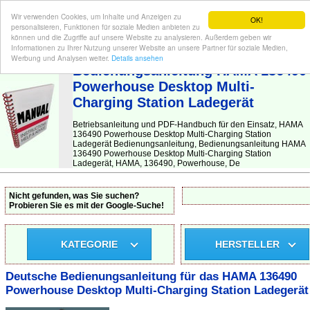
Wir verwenden Cookies, um Inhalte und Anzeigen zu
OK!
personalisieren, Funktionen für soziale Medien anbieten zu
können und die Zugriffe auf unsere Website zu analysieren. Außerdem geben wir
Informationen zu Ihrer Nutzung unserer Website an unsere Partner für soziale Medien,
BEDIENUNGSANLEITUNG
| Hier finden Sie die deutsche Anleitung!
Werbung und Analysen weiter.
Details ansehen
Bedienungsanleitung HAMA 136490
Powerhouse Desktop Multi-
Charging Station Ladegerät
Betriebsanleitung und PDF-Handbuch für den Einsatz, HAMA
136490 Powerhouse Desktop Multi-Charging Station
Ladegerät Bedienungsanleitung, Bedienungsanleitung HAMA
136490 Powerhouse Desktop Multi-Charging Station
Ladegerät, HAMA, 136490, Powerhouse, De
Nicht gefunden, was Sie suchen?
Probieren Sie es mit der Google-Suche!
KATEGORIE
HERSTELLER
Deutsche Bedienungsanleitung für das HAMA 136490
Powerhouse Desktop Multi-Charging Station Ladegerät