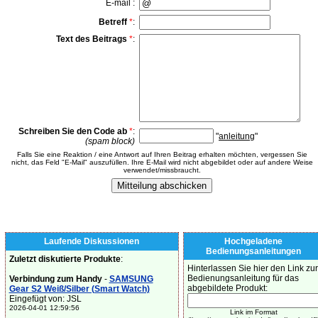
E-mail :
Betreff
*
:
Text des Beitrags
*
:
Schreiben Sie den Code ab
*
:
"
anleitung
"
(spam block)
Falls Sie eine Reaktion / eine Antwort auf Ihren Beitrag erhalten möchten, vergessen Sie
nicht, das Feld "E-Mail" auszufüllen. Ihre E-Mail wird nicht abgebildet oder auf andere Weise
verwendet/missbraucht.
Laufende Diskussionen
Hochgeladene
Bedienungsanleitungen
Zuletzt diskutierte Produkte
:
Hinterlassen Sie hier den Link zur
Bedienungsanleitung für das
Verbindung zum Handy
-
SAMSUNG
abgebildete Produkt:
Gear S2 Weiß/Silber (Smart Watch)
Eingefügt von: JSL
2026-04-01 12:59:56
Link im Format