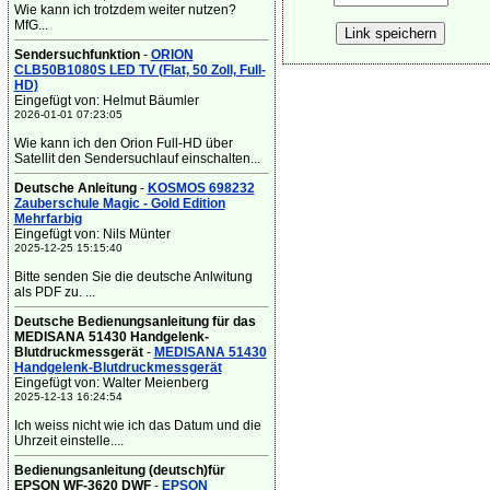
Wie kann ich trotzdem weiter nutzen?
MfG...
Sendersuchfunktion
-
ORION
CLB50B1080S LED TV (Flat, 50 Zoll, Full-
HD)
Eingefügt von: Helmut Bäumler
2026-01-01 07:23:05
Wie kann ich den Orion Full-HD über
Satellit den Sendersuchlauf einschalten...
Deutsche Anleitung
-
KOSMOS 698232
Zauberschule Magic - Gold Edition
Mehrfarbig
Eingefügt von: Nils Münter
2025-12-25 15:15:40
Bitte senden Sie die deutsche Anlwitung
als PDF zu. ...
Deutsche Bedienungsanleitung für das
MEDISANA 51430 Handgelenk-
Blutdruckmessgerät
-
MEDISANA 51430
Handgelenk-Blutdruckmessgerät
Eingefügt von: Walter Meienberg
2025-12-13 16:24:54
Ich weiss nicht wie ich das Datum und die
Uhrzeit einstelle....
Bedienungsanleitung (deutsch)für
EPSON WF-3620 DWF
-
EPSON