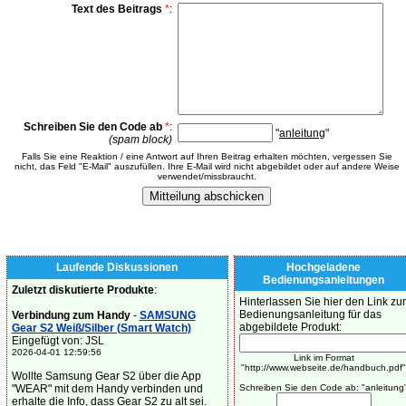
Text des Beitrags
*
:
Schreiben Sie den Code ab
*
:
"
anleitung
"
(spam block)
Falls Sie eine Reaktion / eine Antwort auf Ihren Beitrag erhalten möchten, vergessen Sie
nicht, das Feld "E-Mail" auszufüllen. Ihre E-Mail wird nicht abgebildet oder auf andere Weise
verwendet/missbraucht.
Laufende Diskussionen
Hochgeladene
Bedienungsanleitungen
Zuletzt diskutierte Produkte
:
Hinterlassen Sie hier den Link zur
Bedienungsanleitung für das
Verbindung zum Handy
-
SAMSUNG
abgebildete Produkt:
Gear S2 Weiß/Silber (Smart Watch)
Eingefügt von: JSL
2026-04-01 12:59:56
Link im Format
"http://www.webseite.de/handbuch.pdf"
Wollte Samsung Gear S2 über die App
"WEAR" mit dem Handy verbinden und
Schreiben Sie den Code ab: "anleitung
erhalte die Info, dass Gear S2 zu alt sei.