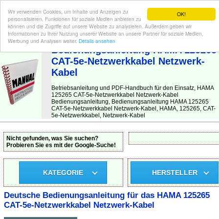
Wir verwenden Cookies, um Inhalte und Anzeigen zu
OK!
personalisieren, Funktionen für soziale Medien anbieten zu
können und die Zugriffe auf unsere Website zu analysieren. Außerdem geben wir
Informationen zu Ihrer Nutzung unserer Website an unsere Partner für soziale Medien,
BEDIENUNGSANLEITUNG
| Hier finden Sie die deutsche Anleitung!
Werbung und Analysen weiter.
Details ansehen
Bedienungsanleitung HAMA 125265
CAT-5e-Netzwerkkabel Netzwerk-
Kabel
Betriebsanleitung und PDF-Handbuch für den Einsatz, HAMA
125265 CAT-5e-Netzwerkkabel Netzwerk-Kabel
Bedienungsanleitung, Bedienungsanleitung HAMA 125265
CAT-5e-Netzwerkkabel Netzwerk-Kabel, HAMA, 125265, CAT-
5e-Netzwerkkabel, Netzwerk-Kabel
Nicht gefunden, was Sie suchen?
Probieren Sie es mit der Google-Suche!
KATEGORIE
HERSTELLER
Deutsche Bedienungsanleitung für das HAMA 125265
CAT-5e-Netzwerkkabel Netzwerk-Kabel