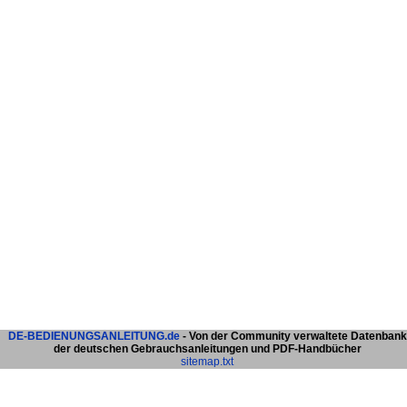
DE-BEDIENUNGSANLEITUNG.de
- Von der Community verwaltete Datenbank
der deutschen Gebrauchsanleitungen und PDF-Handbücher
sitemap.txt