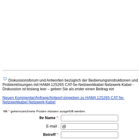
Diskussionsforum und Antworten bezüglich der Bedienungsinstruktionen und
Problemlösungen mit HAMA 125265 CAT-5e-Netzwerkkabel Netzwerk-Kabel -
Diskussion ist bislang leer – geben Sie als erster einen Beitrag ein
Neuen Kommentar/Anfrage/Antwort eingeben zu HAMA 125265 CAT-5e-
Netzwerkkabel Netzwerk-Kabel
Mit
*
gekennzeichnete Posten müssen ausgefüllt werden.
Ihr Name
*
:
E-mail :
Betreff
*
: