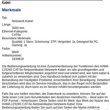
Kabel
:
Merkmale
Typ:
Netzwerk-Kabel
Länge:
3000 mm
Ethernet-Kategorie:
CAT5e
Besondere Merkmale:
Qualität: 1 Stern; Schirmung: STP; Vergoldet: Ja; Geeignet für PC-
Gaming: Ja
Farbe:
Weiß
Artikelnummer:
1839818
Die Bedienungsanleitung ist eine Zusammenfassung der Funktionen des HAMA
125265 CAT-5e-Netzwerkkabel Netzwerk-Kabel, wo alle grundlegenden und
fortgeschrittenen Möglichkeiten angeführt sind und erklärt wird, wie hdmi kabel &
zubehör zu verwenden sind. Das Handbuch befasst sich zudem mit der
Behandlung der häufigsten Probleme, einschließlich ihrer Beseitigung. Detailliert
beschrieben wird dies im Service-Handbuch, das in der Regel nicht Bestandteil
der Lieferung ist, doch kann es im Service HAMA heruntergeladen werden.
Falls Sie uns helfen möchten, die Datenbank zu erweitern, können Sie auf der
Seite einen Link zum Herunterladen des deutschen Handbuchs – ideal wäre im
PDF-Format – hinterlassen. Diese Seiten sind Ihr Werk, das Werk der Nutzer des
HAMA 125265 CAT-5e-Netzwerkkabel Netzwerk-Kabel. Eine
Bedienungsanleitung finden Sie auch auf den Seiten der Marke HAMA im