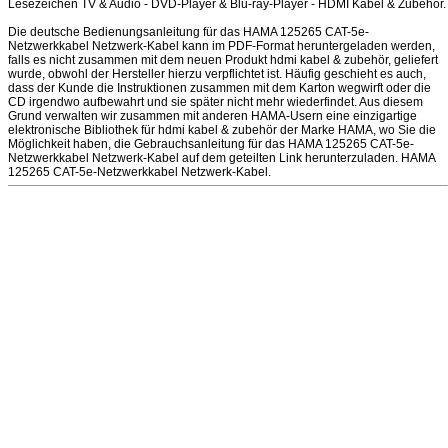
Lesezeichen TV & Audio - DVD-Player & Blu-ray-Player - HDMI Kabel & Zubehör.
Die deutsche Bedienungsanleitung für das HAMA 125265 CAT-5e-
Netzwerkkabel Netzwerk-Kabel kann im PDF-Format heruntergeladen werden,
falls es nicht zusammen mit dem neuen Produkt hdmi kabel & zubehör, geliefert
wurde, obwohl der Hersteller hierzu verpflichtet ist. Häufig geschieht es auch,
dass der Kunde die Instruktionen zusammen mit dem Karton wegwirft oder die
CD irgendwo aufbewahrt und sie später nicht mehr wiederfindet. Aus diesem
Grund verwalten wir zusammen mit anderen HAMA-Usern eine einzigartige
elektronische Bibliothek für hdmi kabel & zubehör der Marke HAMA, wo Sie die
Möglichkeit haben, die Gebrauchsanleitung für das HAMA 125265 CAT-5e-
Netzwerkkabel Netzwerk-Kabel auf dem geteilten Link herunterzuladen. HAMA
125265 CAT-5e-Netzwerkkabel Netzwerk-Kabel.