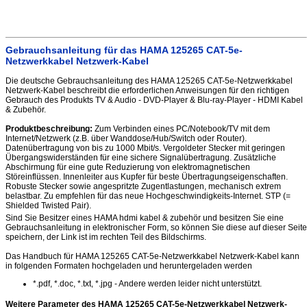
Gebrauchsanleitung für das HAMA 125265 CAT-5e-
Netzwerkkabel Netzwerk-Kabel
Die deutsche Gebrauchsanleitung des HAMA 125265 CAT-5e-Netzwerkkabel
Netzwerk-Kabel beschreibt die erforderlichen Anweisungen für den richtigen
Gebrauch des Produkts TV & Audio - DVD-Player & Blu-ray-Player - HDMI Kabel
& Zubehör.
Produktbeschreibung:
Zum Verbinden eines PC/Notebook/TV mit dem
Internet/Netzwerk (z.B. über Wanddose/Hub/Switch oder Router).
Datenübertragung von bis zu 1000 Mbit/s. Vergoldeter Stecker mit geringen
Übergangswiderständen für eine sichere Signalübertragung. Zusätzliche
Abschirmung für eine gute Reduzierung von elektromagnetischen
Störeinflüssen. Innenleiter aus Kupfer für beste Übertragungseigenschaften.
Robuste Stecker sowie angespritzte Zugentlastungen, mechanisch extrem
belastbar. Zu empfehlen für das neue Hochgeschwindigkeits-Internet. STP (=
Shielded Twisted Pair).
Sind Sie Besitzer eines HAMA hdmi kabel & zubehör und besitzen Sie eine
Gebrauchsanleitung in elektronischer Form, so können Sie diese auf dieser Seite
speichern, der Link ist im rechten Teil des Bildschirms.
Das Handbuch für HAMA 125265 CAT-5e-Netzwerkkabel Netzwerk-Kabel kann
in folgenden Formaten hochgeladen und heruntergeladen werden
*.pdf, *.doc, *.txt, *.jpg - Andere werden leider nicht unterstützt.
Weitere Parameter des HAMA 125265 CAT-5e-Netzwerkkabel Netzwerk-