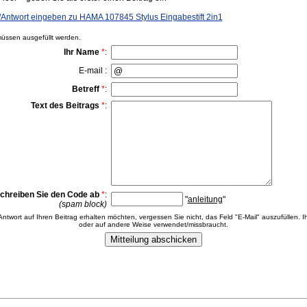
ntwort eingeben zu HAMA 107845 Stylus Eingabestift 2in1
ssen ausgefüllt werden.
Ihr Name
*
:
E-mail :
Betreff
*
:
Text des Beitrags
*
:
chreiben Sie den Code ab
*
:
"
anleitung
"
(spam block)
 Antwort auf Ihren Beitrag erhalten möchten, vergessen Sie nicht, das Feld "E-Mail" auszufüllen. Ih
oder auf andere Weise verwendet/missbraucht.