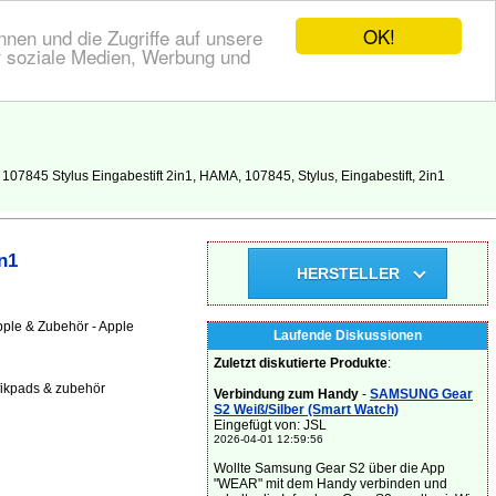
OK!
nen und die Zugriffe auf unsere
r soziale Medien, Werbung und
7845 Stylus Eingabestift 2in1, HAMA, 107845, Stylus, Eingabestift, 2in1
n1
HERSTELLER
ple & Zubehör - Apple
Laufende Diskussionen
Zuletzt diskutierte Produkte
:
fikpads & zubehör
Verbindung zum Handy
-
SAMSUNG Gear
S2 Weiß/Silber (Smart Watch)
Eingefügt von: JSL
2026-04-01 12:59:56
Wollte Samsung Gear S2 über die App
"WEAR" mit dem Handy verbinden und