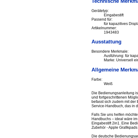
Technische Merkm
Gerätetyp:
Eingabestift
Passend für:
für kapazitives Displ
Artikelnummer:
1943483
Ausstattung
Besondere Merkmale:
Ausführung: für kap
Marke: Universell ei
Allgemeine Merkm
Farbe:
Weiß
Die Bedienungsanleitung is
und fortgeschrittenen Mögli
befasst sich zudem mit der 
Service-Handbuch, das in d
Falls Sie uns helfen möcht
Handbuchs – ideal wäre im 
Eingabestift 2in1. Eine Be
Zubehör - Apple Grafikpads
Die deutsche Bedienungsanl