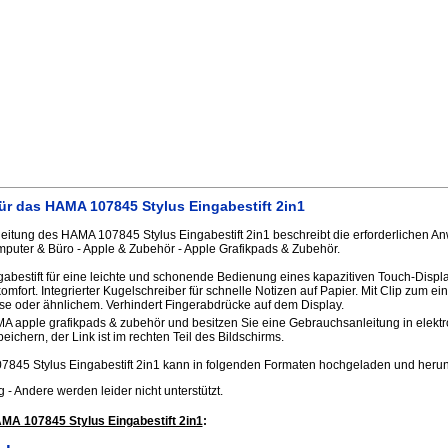
ür das HAMA 107845 Stylus Eingabestift 2in1
itung des HAMA 107845 Stylus Eingabestift 2in1 beschreibt die erforderlichen An
uter & Büro - Apple & Zubehör - Apple Grafikpads & Zubehör.
abestift für eine leichte und schonende Bedienung eines kapazitiven Touch-Displays
fort. Integrierter Kugelschreiber für schnelle Notizen auf Papier. Mit Clip zum ei
 oder ähnlichem. Verhindert Fingerabdrücke auf dem Display.
MA apple grafikpads & zubehör und besitzen Sie eine Gebrauchsanleitung in elekt
peichern, der Link ist im rechten Teil des Bildschirms.
845 Stylus Eingabestift 2in1 kann in folgenden Formaten hochgeladen und heru
.jpg - Andere werden leider nicht unterstützt.
MA 107845 Stylus Eingabestift 2in1
: