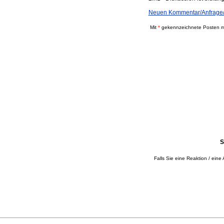
Neuen Kommentar/Anfrage/A
Mit
*
gekennzeichnete Posten mü
S
Falls Sie eine Reaktion / eine