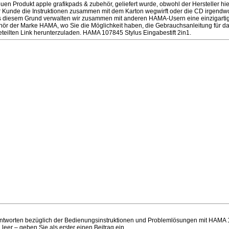
n Produkt apple grafikpads & zubehör, geliefert wurde, obwohl der Hersteller hierz
r Kunde die Instruktionen zusammen mit dem Karton wegwirft oder die CD irgendwo
us diesem Grund verwalten wir zusammen mit anderen HAMA-Usern eine einzigartige
ehör der Marke HAMA, wo Sie die Möglichkeit haben, die Gebrauchsanleitung für 
eteilten Link herunterzuladen. HAMA 107845 Stylus Eingabestift 2in1.
tworten bezüglich der Bedienungsinstruktionen und Problemlösungen mit HAMA 1
g leer – geben Sie als erster einen Beitrag ein