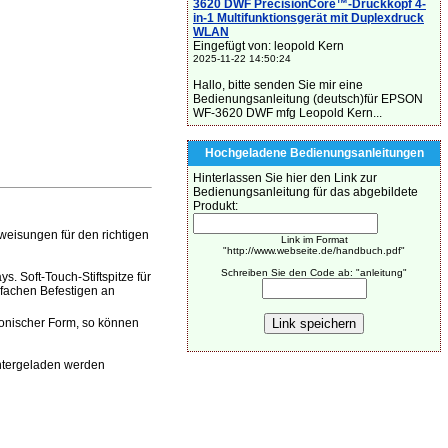
3620 DWF PrecisionCore™-Druckkopf 4-
in-1 Multifunktionsgerät mit Duplexdruck
WLAN
Eingefügt von: leopold Kern
2025-11-22 14:50:24
Hallo, bitte senden Sie mir eine
Bedienungsanleitung (deutsch)für EPSON
WF-3620 DWF mfg Leopold Kern...
Hochgeladene Bedienungsanleitungen
Hinterlassen Sie hier den Link zur
Bedienungsanleitung für das abgebildete
Produkt:
weisungen für den richtigen
Link im Format
"http://www.webseite.de/handbuch.pdf"
Schreiben Sie den Code ab: "anleitung"
. Soft-Touch-Stiftspitze für
nfachen Befestigen an
ronischer Form, so können
ntergeladen werden