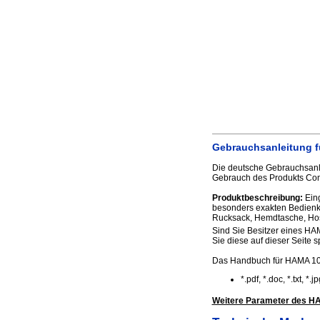
Gebrauchsanleitung f
Die deutsche Gebrauchsanle
Gebrauch des Produkts Comp
Produktbeschreibung:
Eing
besonders exakten Bedienkom
Rucksack, Hemdtasche, Hose
Sind Sie Besitzer eines HA
Sie diese auf dieser Seite s
Das Handbuch für HAMA 107
*.pdf, *.doc, *.txt, *
Weitere Parameter des HA