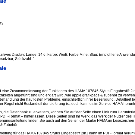
ale
ay
azitives Display; Länge: 14,6; Farbe: Weiß; Farbe Mine: Blau; Empfohlene Anwendu
nsetzbar; Stückzahl: 1
ale
t eine Zusammenfassung der Funktionen des HAMA 107845 Stylus Eingabestift 2i
chkeiten angeführt sind und erklärt wird, wie apple grafikpads & zubehör zu ver
Behandlung der häufigsten Probleme, einschließlich ihrer Beseitigung. Detailliert 
er Regel nicht Bestandteil der Lieferung ist, doch kann es im Service HAMA herun
en, die Datenbank zu erweitern, können Sie auf der Seite einen Link zum Herunter
PDF-Format – hinterlassen. Diese Seiten sind Ihr Werk, das Werk der Nutzer des
dienungsanleitung finden Sie auch auf den Seiten der Marke HAMA im Lesezeichen
 & Zubehör.
eitung für das HAMA 107845 Stylus Eingabestift 2in1 kann im PDF-Format herunte