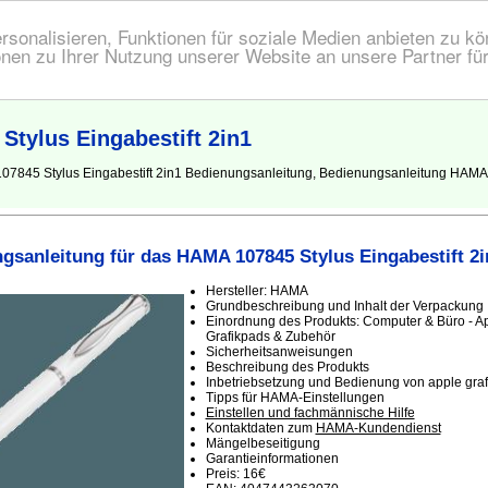
onalisieren, Funktionen für soziale Medien anbieten zu kön
nen zu Ihrer Nutzung unserer Website an unsere Partner fü
tylus Eingabestift 2in1
7845 Stylus Eingabestift 2in1 Bedienungsanleitung, Bedienungsanleitung HAMA 10
gsanleitung für das HAMA 107845 Stylus Eingabestift 2i
Hersteller: HAMA
Grundbeschreibung und Inhalt der Verpackung
Einordnung des Produkts: Computer & Büro - Ap
Grafikpads & Zubehör
Sicherheitsanweisungen
Beschreibung des Produkts
Inbetriebsetzung und Bedienung von apple gra
Tipps für HAMA-Einstellungen
Einstellen und fachmännische Hilfe
Kontaktdaten zum
HAMA-Kundendienst
Mängelbeseitigung
Garantieinformationen
Preis: 16€