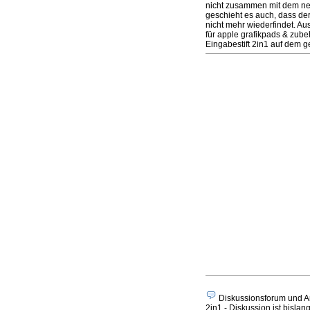
nicht zusammen mit dem neue
geschieht es auch, dass de
nicht mehr wiederfindet. A
für apple grafikpads & zub
Eingabestift 2in1 auf dem g
Diskussionsforum und An
2in1 - Diskussion ist bislan