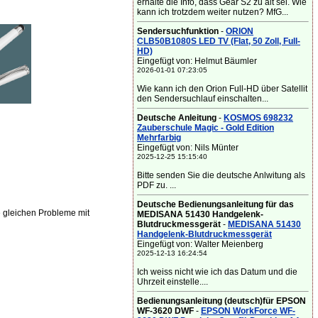
erhalte die Info, dass Gear S2 zu alt sei. Wie
kann ich trotzdem weiter nutzen? MfG...
Sendersuchfunktion
-
ORION
CLB50B1080S LED TV (Flat, 50 Zoll, Full-
HD)
Eingefügt von: Helmut Bäumler
2026-01-01 07:23:05
Wie kann ich den Orion Full-HD über Satellit
den Sendersuchlauf einschalten...
Deutsche Anleitung
-
KOSMOS 698232
Zauberschule Magic - Gold Edition
Mehrfarbig
Eingefügt von: Nils Münter
2025-12-25 15:15:40
Bitte senden Sie die deutsche Anlwitung als
PDF zu. ...
Deutsche Bedienungsanleitung für das
 gleichen Probleme mit
MEDISANA 51430 Handgelenk-
Blutdruckmessgerät
-
MEDISANA 51430
Handgelenk-Blutdruckmessgerät
Eingefügt von: Walter Meienberg
2025-12-13 16:24:54
Ich weiss nicht wie ich das Datum und die
Uhrzeit einstelle....
Bedienungsanleitung (deutsch)für EPSON
WF-3620 DWF
-
EPSON WorkForce WF-