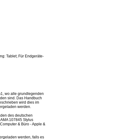
ng: Tablet; Für Endgeräte-
n1, wo alle grundlegenden
wenden sind. Das Handbuch
beschrieben wird dies im
tergeladen werden.
laden des deutschen
 HAMA 107845 Stylus
 Computer & Büro - Apple &
rgeladen werden, falls es