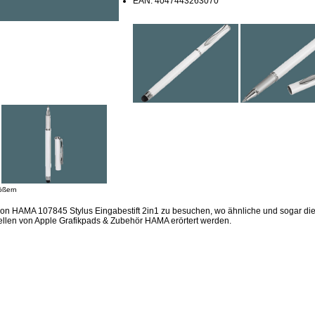
EAN: 4047443263070
ößern
ion HAMA 107845 Stylus Eingabestift 2in1 zu besuchen, wo ähnliche und sogar die
llen von Apple Grafikpads & Zubehör HAMA erörtert werden.