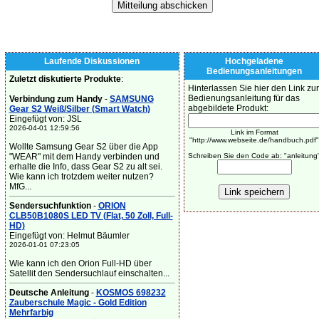
Laufende Diskussionen
Hochgeladene
Bedienungsanleitungen
Zuletzt diskutierte Produkte
:
Hinterlassen Sie hier den Link zur
Bedienungsanleitung für das
Verbindung zum Handy
-
SAMSUNG
abgebildete Produkt:
Gear S2 Weiß/Silber (Smart Watch)
Eingefügt von: JSL
2026-04-01 12:59:56
Link im Format
"http://www.webseite.de/handbuch.pdf"
Wollte Samsung Gear S2 über die App
"WEAR" mit dem Handy verbinden und
Schreiben Sie den Code ab: "anleitung
erhalte die Info, dass Gear S2 zu alt sei.
Wie kann ich trotzdem weiter nutzen?
MfG...
Sendersuchfunktion
-
ORION
CLB50B1080S LED TV (Flat, 50 Zoll, Full-
HD)
Eingefügt von: Helmut Bäumler
2026-01-01 07:23:05
Wie kann ich den Orion Full-HD über
Satellit den Sendersuchlauf einschalten...
Deutsche Anleitung
-
KOSMOS 698232
Zauberschule Magic - Gold Edition
Mehrfarbig