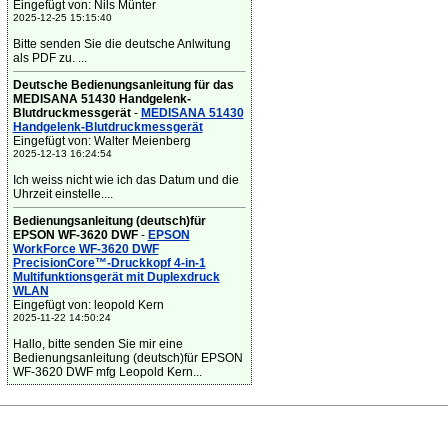
Eingefügt von: Nils Münter
2025-12-25 15:15:40
Bitte senden Sie die deutsche Anlwitung
als PDF zu. ...
Deutsche Bedienungsanleitung für das
MEDISANA 51430 Handgelenk-
Blutdruckmessgerät
-
MEDISANA 51430
Handgelenk-Blutdruckmessgerät
Eingefügt von: Walter Meienberg
2025-12-13 16:24:54
Ich weiss nicht wie ich das Datum und die
Uhrzeit einstelle....
Bedienungsanleitung (deutsch)für
EPSON WF-3620 DWF
-
EPSON
WorkForce WF-3620 DWF
PrecisionCore™-Druckkopf 4-in-1
Multifunktionsgerät mit Duplexdruck
WLAN
Eingefügt von: leopold Kern
2025-11-22 14:50:24
Hallo, bitte senden Sie mir eine
Bedienungsanleitung (deutsch)für EPSON
WF-3620 DWF mfg Leopold Kern...