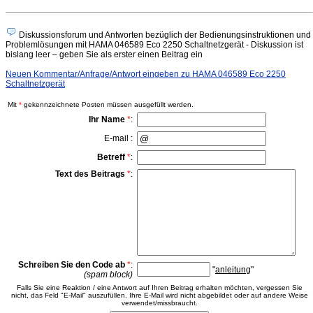
Diskussionsforum und Antworten bezüglich der Bedienungsinstruktionen und
Problemlösungen mit HAMA 046589 Eco 2250 Schaltnetzgerät - Diskussion ist
bislang leer – geben Sie als erster einen Beitrag ein
Neuen Kommentar/Anfrage/Antwort eingeben zu HAMA 046589 Eco 2250
Schaltnetzgerät
Mit
*
gekennzeichnete Posten müssen ausgefüllt werden.
Ihr Name
*
:
E-mail :
Betreff
*
:
Text des Beitrags
*
:
Schreiben Sie den Code ab
*
:
"
anleitung
"
(spam block)
Falls Sie eine Reaktion / eine Antwort auf Ihren Beitrag erhalten möchten, vergessen Sie
nicht, das Feld "E-Mail" auszufüllen. Ihre E-Mail wird nicht abgebildet oder auf andere Weise
verwendet/missbraucht.