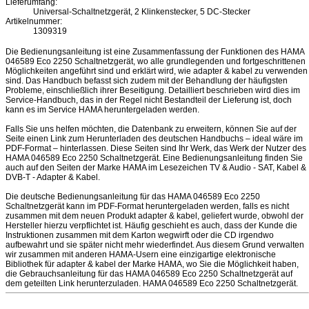
Lieferumfang:
Universal-Schaltnetzgerät, 2 Klinkenstecker, 5 DC-Stecker
Artikelnummer:
1309319
Die Bedienungsanleitung ist eine Zusammenfassung der Funktionen des HAMA
046589 Eco 2250 Schaltnetzgerät, wo alle grundlegenden und fortgeschrittenen
Möglichkeiten angeführt sind und erklärt wird, wie adapter & kabel zu verwenden
sind. Das Handbuch befasst sich zudem mit der Behandlung der häufigsten
Probleme, einschließlich ihrer Beseitigung. Detailliert beschrieben wird dies im
Service-Handbuch, das in der Regel nicht Bestandteil der Lieferung ist, doch
kann es im Service HAMA heruntergeladen werden.
Falls Sie uns helfen möchten, die Datenbank zu erweitern, können Sie auf der
Seite einen Link zum Herunterladen des deutschen Handbuchs – ideal wäre im
PDF-Format – hinterlassen. Diese Seiten sind Ihr Werk, das Werk der Nutzer des
HAMA 046589 Eco 2250 Schaltnetzgerät. Eine Bedienungsanleitung finden Sie
auch auf den Seiten der Marke HAMA im Lesezeichen TV & Audio - SAT, Kabel &
DVB-T - Adapter & Kabel.
Die deutsche Bedienungsanleitung für das HAMA 046589 Eco 2250
Schaltnetzgerät kann im PDF-Format heruntergeladen werden, falls es nicht
zusammen mit dem neuen Produkt adapter & kabel, geliefert wurde, obwohl der
Hersteller hierzu verpflichtet ist. Häufig geschieht es auch, dass der Kunde die
Instruktionen zusammen mit dem Karton wegwirft oder die CD irgendwo
aufbewahrt und sie später nicht mehr wiederfindet. Aus diesem Grund verwalten
wir zusammen mit anderen HAMA-Usern eine einzigartige elektronische
Bibliothek für adapter & kabel der Marke HAMA, wo Sie die Möglichkeit haben,
die Gebrauchsanleitung für das HAMA 046589 Eco 2250 Schaltnetzgerät auf
dem geteilten Link herunterzuladen. HAMA 046589 Eco 2250 Schaltnetzgerät.