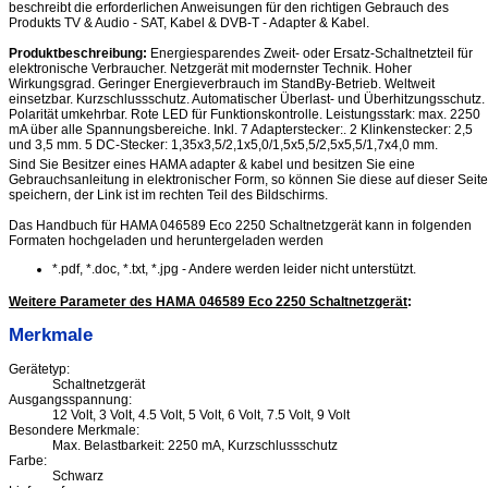
beschreibt die erforderlichen Anweisungen für den richtigen Gebrauch des
Produkts TV & Audio - SAT, Kabel & DVB-T - Adapter & Kabel.
Produktbeschreibung:
Energiesparendes Zweit- oder Ersatz-Schaltnetzteil für
elektronische Verbraucher. Netzgerät mit modernster Technik. Hoher
Wirkungsgrad. Geringer Energieverbrauch im StandBy-Betrieb. Weltweit
einsetzbar. Kurzschlussschutz. Automatischer Überlast- und Überhitzungsschutz.
Polarität umkehrbar. Rote LED für Funktionskontrolle. Leistungsstark: max. 2250
mA über alle Spannungsbereiche. Inkl. 7 Adapterstecker:. 2 Klinkenstecker: 2,5
und 3,5 mm. 5 DC-Stecker: 1,35x3,5/2,1x5,0/1,5x5,5/2,5x5,5/1,7x4,0 mm.
Sind Sie Besitzer eines HAMA adapter & kabel und besitzen Sie eine
Gebrauchsanleitung in elektronischer Form, so können Sie diese auf dieser Seite
speichern, der Link ist im rechten Teil des Bildschirms.
Das Handbuch für HAMA 046589 Eco 2250 Schaltnetzgerät kann in folgenden
Formaten hochgeladen und heruntergeladen werden
*.pdf, *.doc, *.txt, *.jpg - Andere werden leider nicht unterstützt.
Weitere Parameter des HAMA 046589 Eco 2250 Schaltnetzgerät
:
Merkmale
Gerätetyp:
Schaltnetzgerät
Ausgangsspannung:
12 Volt, 3 Volt, 4.5 Volt, 5 Volt, 6 Volt, 7.5 Volt, 9 Volt
Besondere Merkmale:
Max. Belastbarkeit: 2250 mA, Kurzschlussschutz
Farbe:
Schwarz