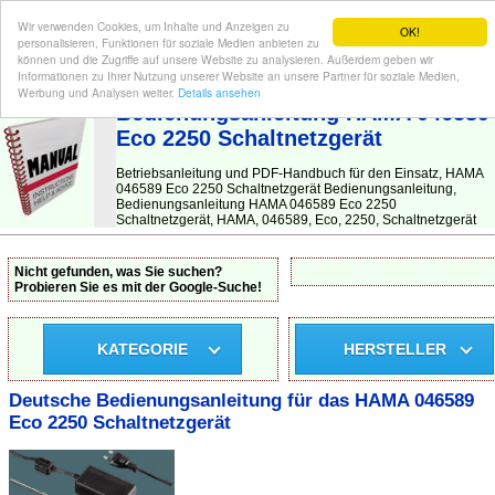
Wir verwenden Cookies, um Inhalte und Anzeigen zu
OK!
personalisieren, Funktionen für soziale Medien anbieten zu
können und die Zugriffe auf unsere Website zu analysieren. Außerdem geben wir
Informationen zu Ihrer Nutzung unserer Website an unsere Partner für soziale Medien,
BEDIENUNGSANLEITUNG
| Hier finden Sie die deutsche Anleitung!
Werbung und Analysen weiter.
Details ansehen
Bedienungsanleitung HAMA 046589
Eco 2250 Schaltnetzgerät
Betriebsanleitung und PDF-Handbuch für den Einsatz, HAMA
046589 Eco 2250 Schaltnetzgerät Bedienungsanleitung,
Bedienungsanleitung HAMA 046589 Eco 2250
Schaltnetzgerät, HAMA, 046589, Eco, 2250, Schaltnetzgerät
Nicht gefunden, was Sie suchen?
Probieren Sie es mit der Google-Suche!
KATEGORIE
HERSTELLER
Deutsche Bedienungsanleitung für das HAMA 046589
Eco 2250 Schaltnetzgerät