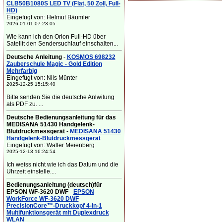
CLB50B1080S LED TV (Flat, 50 Zoll, Full-
HD)
Eingefügt von: Helmut Bäumler
2026-01-01 07:23:05
Wie kann ich den Orion Full-HD über
Satellit den Sendersuchlauf einschalten...
Deutsche Anleitung
-
KOSMOS 698232
Zauberschule Magic - Gold Edition
Mehrfarbig
Eingefügt von: Nils Münter
2025-12-25 15:15:40
Bitte senden Sie die deutsche Anlwitung
als PDF zu. ...
Deutsche Bedienungsanleitung für das
MEDISANA 51430 Handgelenk-
Blutdruckmessgerät
-
MEDISANA 51430
Handgelenk-Blutdruckmessgerät
Eingefügt von: Walter Meienberg
2025-12-13 16:24:54
Ich weiss nicht wie ich das Datum und die
Uhrzeit einstelle....
Bedienungsanleitung (deutsch)für
EPSON WF-3620 DWF
-
EPSON
WorkForce WF-3620 DWF
PrecisionCore™-Druckkopf 4-in-1
Multifunktionsgerät mit Duplexdruck
WLAN