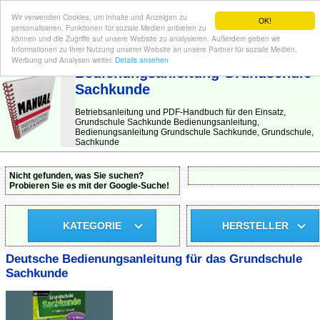
Wir verwenden Cookies, um Inhalte und Anzeigen zu
OK!
personalisieren, Funktionen für soziale Medien anbieten zu
können und die Zugriffe auf unsere Website zu analysieren. Außerdem geben wir
Informationen zu Ihrer Nutzung unserer Website an unsere Partner für soziale Medien,
BEDIENUNGSANLEITUNG
| Hier finden Sie die deutsche Anleitung!
Werbung und Analysen weiter.
Details ansehen
Bedienungsanleitung Grundschule
Sachkunde
Betriebsanleitung und PDF-Handbuch für den Einsatz,
Grundschule Sachkunde Bedienungsanleitung,
Bedienungsanleitung Grundschule Sachkunde, Grundschule,
Sachkunde
Nicht gefunden, was Sie suchen?
Probieren Sie es mit der Google-Suche!
KATEGORIE
HERSTELLER
Deutsche Bedienungsanleitung für das Grundschule
Sachkunde