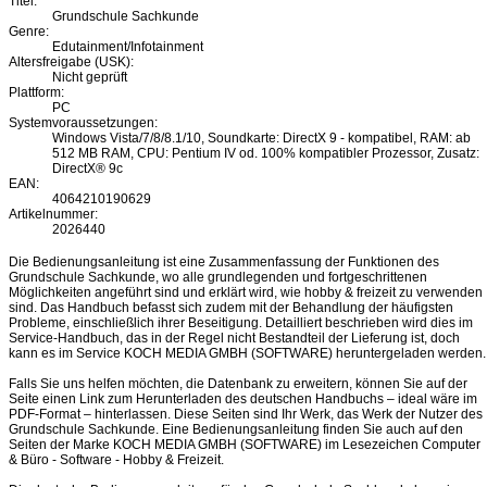
Titel:
Grundschule Sachkunde
Genre:
Edutainment/Infotainment
Altersfreigabe (USK):
Nicht geprüft
Plattform:
PC
Systemvoraussetzungen:
Windows Vista/7/8/8.1/10, Soundkarte: DirectX 9 - kompatibel, RAM: ab
512 MB RAM, CPU: Pentium IV od. 100% kompatibler Prozessor, Zusatz:
DirectX® 9c
EAN:
4064210190629
Artikelnummer:
2026440
Die Bedienungsanleitung ist eine Zusammenfassung der Funktionen des
Grundschule Sachkunde, wo alle grundlegenden und fortgeschrittenen
Möglichkeiten angeführt sind und erklärt wird, wie hobby & freizeit zu verwenden
sind. Das Handbuch befasst sich zudem mit der Behandlung der häufigsten
Probleme, einschließlich ihrer Beseitigung. Detailliert beschrieben wird dies im
Service-Handbuch, das in der Regel nicht Bestandteil der Lieferung ist, doch
kann es im Service KOCH MEDIA GMBH (SOFTWARE) heruntergeladen werden.
Falls Sie uns helfen möchten, die Datenbank zu erweitern, können Sie auf der
Seite einen Link zum Herunterladen des deutschen Handbuchs – ideal wäre im
PDF-Format – hinterlassen. Diese Seiten sind Ihr Werk, das Werk der Nutzer des
Grundschule Sachkunde. Eine Bedienungsanleitung finden Sie auch auf den
Seiten der Marke KOCH MEDIA GMBH (SOFTWARE) im Lesezeichen Computer
& Büro - Software - Hobby & Freizeit.