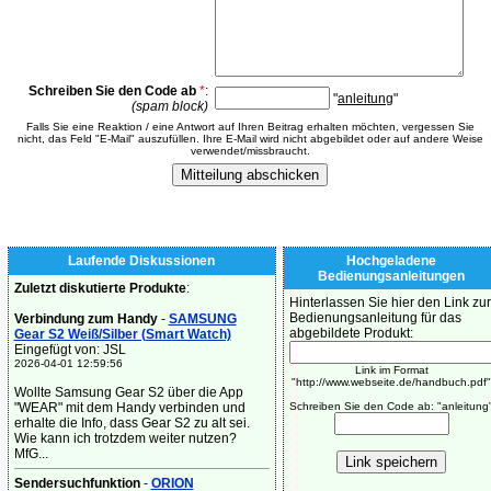
Schreiben Sie den Code ab
*
:
"
anleitung
"
(spam block)
Falls Sie eine Reaktion / eine Antwort auf Ihren Beitrag erhalten möchten, vergessen Sie
nicht, das Feld "E-Mail" auszufüllen. Ihre E-Mail wird nicht abgebildet oder auf andere Weise
verwendet/missbraucht.
Laufende Diskussionen
Hochgeladene
Bedienungsanleitungen
Zuletzt diskutierte Produkte
:
Hinterlassen Sie hier den Link zur
Bedienungsanleitung für das
Verbindung zum Handy
-
SAMSUNG
abgebildete Produkt:
Gear S2 Weiß/Silber (Smart Watch)
Eingefügt von: JSL
2026-04-01 12:59:56
Link im Format
"http://www.webseite.de/handbuch.pdf"
Wollte Samsung Gear S2 über die App
"WEAR" mit dem Handy verbinden und
Schreiben Sie den Code ab: "anleitung
erhalte die Info, dass Gear S2 zu alt sei.
Wie kann ich trotzdem weiter nutzen?
MfG...
Sendersuchfunktion
-
ORION