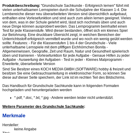
Produktbeschreibung:
"Grundschule Sachkunde - Erfolgreich lernen" führt mit
vielen unterhaltsamen Lernspielen durch die Schuljahre der Klassen 1-4. Die
Lernbereiche dieser neu überarbeiteten Version sind übersichtlich aufgebaut,
enthalten eine Vorlesefunktion und sind auch zum allein lernen geeignet. Vieles
von dem, was in der Schule gelehrt wird, lässt sich nochmals üben und auch
neue Dinge können ausprobiert werden. Das Lernprogramm beinhaltet einen
Test für jede Klassenstufe. Wird dieser bestanden, öffnet sich ein kleines Spiel
zur Belohnung. Eine druckbare Übersicht zeigt, in welchen Bereichen der
Unterrichtsstoff erfolgreich vermittelt wurde und wo noch ein wenig geübt werden
sollte. Features: - Für die Klassenstufen 1 bis 4 der Grundschule - Viele
unterhaltsame Lernspiele mit dem pfiffigen Eichhörnchen Bonita -
Allgemeinwissen, Geografie, Zeit und Raum, Natur und Gesundheit spielerisch
üben und trainieren - Vorlesefunktion für jede Aufgabe - Genaue Hilfen zu jeder
Aufgabe - Auswertung der Aufgaben - Test in jeder - Kleines Malprogramm -
Erweiterte, überarbeitete Version
Sind Sie Besitzer eines KOCH MEDIA GMBH (SOFTWARE) hobby & freizeit und
besitzen Sie eine Gebrauchsanleitung in elektronischer Form, so können Sie
diese auf dieser Seite speichern, der Link ist im rechten Teil des Bildschirms.
Das Handbuch für Grundschule Sachkunde kann in folgenden Formaten
hochgeladen und heruntergeladen werden
*.pdf, *.doc, *.txt, *.jpg - Andere werden leider nicht unterstützt.
Weitere Parameter des Grundschule Sachkunde
:
Merkmale
Hersteller:
keine Angabe