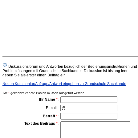
Diskussionsforum und Antworten bezüglich der Bedienungsinstruktionen und
Problemlösungen mit Grundschule Sachkunde - Diskussion ist bislang leer –
geben Sie als erster einen Beitrag ein
Neuen Kommentar/Anfrage/Antwort eingeben zu Grundschule Sachkunde
Mit
*
gekennzeichnete Posten müssen ausgefüllt werden.
Ihr Name
*
:
E-mail :
Betreff
*
:
Text des Beitrags
*
: