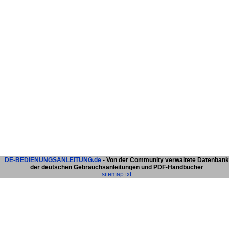
DE-BEDIENUNGSANLEITUNG.de
- Von der Community verwaltete Datenbank
der deutschen Gebrauchsanleitungen und PDF-Handbücher
sitemap.txt