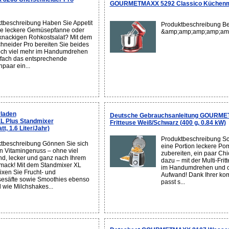
GOURMETMAXX 5292 Classico Küchenmasc
tbeschreibung Haben Sie Appetit
Produktbeschreibung Be
ne leckere Gemüsepfanne oder
&amp;amp;amp;amp;am
knackigen Rohkostsalat? Mit dem
hneider Pro bereiten Sie beides
ch viel mehr im Handumdrehen
nfach das entsprechende
paar ein...
laden
Deutsche Gebrauchsanleitung GOURM
 Plus Standmixer
Fritteuse Weiß/Schwarz (400 g, 0.84 kW)
, 1.6 Liter/Jahr)
Produktbeschreibung Sc
tbeschreibung Gönnen Sie sich
eine Portion leckere Pom
en Vitamingenuss – ohne viel
zubereiten, ein paar Ch
d, lecker und ganz nach Ihrem
dazu – mit der Multi-Frit
ack! Mit dem Standmixer XL
im Handumdrehen und 
ixen Sie Frucht- und
Aufwand! Dank Ihrer k
säfte sowie Smoothies ebenso
passt s...
l wie Milchshakes...