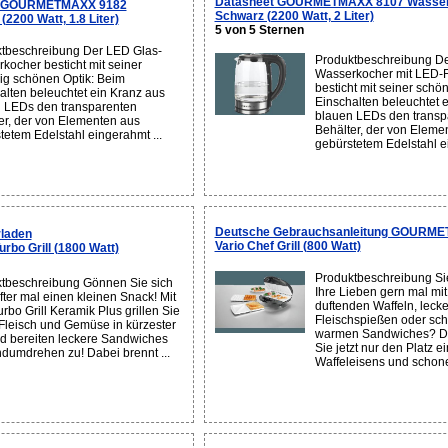
Datasheet GOURMETMAXX 8107 Wasse
en GOURMETMAXX 9182
Schwarz (2200 Watt, 2 Liter)
200 Watt, 1.8 Liter)
5 von 5 Sternen
tbeschreibung Der LED Glas-
Produktbeschreibung De
kocher besticht mit seiner
Wasserkocher mit LED-
ig schönen Optik: Beim
besticht mit seiner schö
alten beleuchtet ein Kranz aus
Einschalten beleuchtet 
 LEDs den transparenten
blauen LEDs den transp
er, der von Elementen aus
Behälter, der von Eleme
tetem Edelstahl eingerahmt ...
gebürstetem Edelstahl ei
Deutsche Gebrauchsanleitung GOURM
laden
Vario Chef Grill (800 Watt)
o Grill (1800 Watt)
Produktbeschreibung S
tbeschreibung Gönnen Sie sich
Ihre Lieben gern mal mit 
fter mal einen kleinen Snack! Mit
duftenden Waffeln, leck
rbo Grill Keramik Plus grillen Sie
Fleischspießen oder sc
 Fleisch und Gemüse in kürzester
warmen Sandwiches? D
nd bereiten leckere Sandwiches
Sie jetzt nur den Platz 
dumdrehen zu! Dabei brennt ...
Waffeleisens und schone