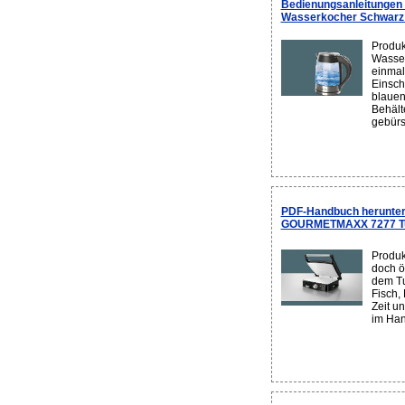
Bedienungsanleitung
Wasserkocher Schwarz (2
Produk
Wasser
einmal
Einsch
blauen
Behält
gebürs
PDF-Handbuch herunter
GOURMETMAXX 7277 Turb
Produk
doch ö
dem Tu
Fisch,
Zeit u
im Han