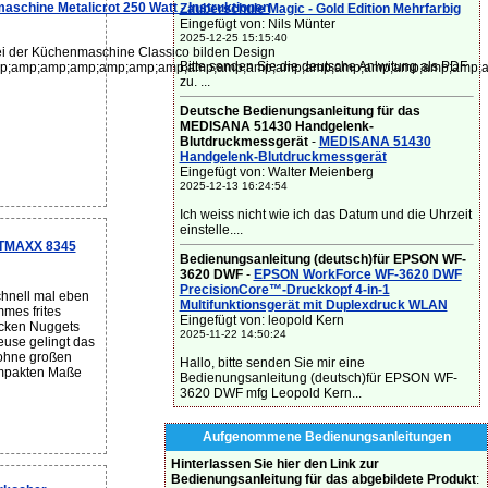
hine Metalicrot 250 Watt - Instruktionen
Zauberschule Magic - Gold Edition Mehrfarbig
Eingefügt von: Nils Münter
2025-12-25 15:15:40
i der Küchenmaschine Classico bilden Design
Bitte senden Sie die deutsche Anlwitung als PDF
p;amp;amp;amp;amp;amp;amp;amp;amp;amp;amp;amp;amp;amp;amp;amp;amp;a
zu. ...
Deutsche Bedienungsanleitung für das
MEDISANA 51430 Handgelenk-
Blutdruckmessgerät
-
MEDISANA 51430
Handgelenk-Blutdruckmessgerät
Eingefügt von: Walter Meienberg
2025-12-13 16:24:54
Ich weiss nicht wie ich das Datum und die Uhrzeit
einstelle....
ETMAXX 8345
Bedienungsanleitung (deutsch)für EPSON WF-
3620 DWF
-
EPSON WorkForce WF-3620 DWF
PrecisionCore™-Druckkopf 4-in-1
hnell mal eben
Multifunktionsgerät mit Duplexdruck WLAN
mes frites
Eingefügt von: leopold Kern
icken Nuggets
2025-11-22 14:50:24
teuse gelingt das
ohne großen
Hallo, bitte senden Sie mir eine
ompakten Maße
Bedienungsanleitung (deutsch)für EPSON WF-
3620 DWF mfg Leopold Kern...
Aufgenommene Bedienungsanleitungen
Hinterlassen Sie hier den Link zur
Bedienungsanleitung für das abgebildete Produkt
: