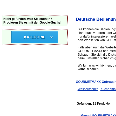
Deutsche Bedienu
Nicht gefunden, was Sie suchen?
Probieren Sie es mit der Google-Suche!
Sie können die Bedienung
Handbuch verloren oder weg
nur dafür interessieren, 
KATEGORIE
den Webseiten von GOUR
Falls aber auch die Website
GOURMETMAXX herunterlad
Schauen Sie sich die Dis
beim Einstellen sicherlich g
Wir tun, was wir können, d
vorbeischauen.
GOURMETMAXX-Gebrauchs
-
Wasserkocher
-
Küchenma
Gefunden:
12 Produkte
Manual GOURMETMAXX 8