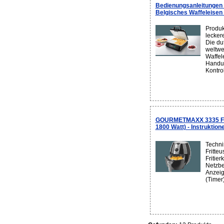
Bedienungsanleitung
Belgisches Waffeleisen
Produk
lecker
Die duf
weltwe
Waffel
Handum
Kontrol
GOURMETMAXX 3335 Fritt
1800 Watt) - Instruktion
Techni
Fritte
Fritier
Netzbe
Anzeig
(Timer