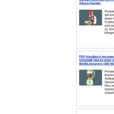
Allesschneider
Produk
auf ei
einen 
Chefsc
und no
zu. Ei
Klingen
PDF-Handbuch herunter
GOURMETMAXX 6094 XL
Weiß/Limegreen (400 Watt
Produk
frisch
Aufwan
Geschm
Plus m
Gemüse
schnel