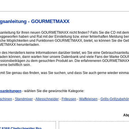
ngsanleitung - GOURMETMAXX
sanleitung für Ihren neuen GOURMETMAXX nicht finden? Falls Sie die CD mit
geworfen haben und Rat mit der Einstellung bzw. einer fehlerhaften Meldung ben
welche Möglichkeiten und Funktionen GOURMETMAXX, bietet, so können Sie die Ge
METMAXX herunterladen.
 des Herstellers keine Informationen darüber bietet, wo Sie eine Gebrauchsanleitu
en können, dann warten hier unsere Datenbank und viele Fans der Marke GO
kussionsbeiträgen zu dem gesuchten Produkt an. Die erfahreneren GOURMETMAXX
erne behilflich sein.
amit Sie genau das finden, was Sie suchen, und dass Sie auch gerne wieder einmal
anleitungen
- wählen Sie die gewünschte Kategorie:
schinen
-
Standmixer
-
Allesschneider
-
Friteusen
-
Waffeleisen
-
Grills-Grillzubehör
Abg
268 Chefschneider Pro