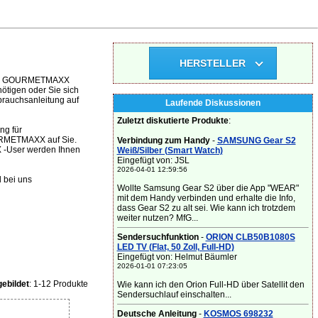
HERSTELLER
 dem GOURMETMAXX
ötigen oder Sie sich
brauchsanleitung auf
Laufende Diskussionen
Zuletzt diskutierte Produkte
:
ng für
URMETMAXX auf Sie.
Verbindung zum Handy
-
SAMSUNG Gear S2
 -User werden Ihnen
Weiß/Silber (Smart Watch)
Eingefügt von: JSL
2026-04-01 12:59:56
 bei uns
Wollte Samsung Gear S2 über die App "WEAR"
mit dem Handy verbinden und erhalte die Info,
dass Gear S2 zu alt sei. Wie kann ich trotzdem
weiter nutzen? MfG...
Sendersuchfunktion
-
ORION CLB50B1080S
LED TV (Flat, 50 Zoll, Full-HD)
Eingefügt von: Helmut Bäumler
2026-01-01 07:23:05
ebildet
: 1-12 Produkte
Wie kann ich den Orion Full-HD über Satellit den
Sendersuchlauf einschalten...
Deutsche Anleitung
-
KOSMOS 698232