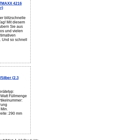
ETMAXX 4216
r)
r blitzschnelle
Tag! Mit diesem
ubern Sie aus
s und vielen
timativen
. Und so schnell
ilber (2.3
rätetyp:
0 Watt Füllmenge
Artikelnummer:
rung
 Min.
eite: 290 mm