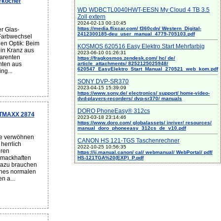
rkocher
WD WDBCTL0040HWT-EESN My Cloud 4 TB 3.5
Zoll extern
2024-02-13 00:10:45
https://media.flixcar.com/ f360cdn/ Western_Digital-
r Glas-
2412300185-deu_user_manual_4779-705103.pdf
Farbwechsel
nen Optik: Beim
KOSMOS 620516 Easy Elektro Start Mehrfarbig
ein Kranz aus
2023-06-10 01:26:31
arenten
https://fragkosmos.zendesk.com/ hc/ de/
article_attachments/ 8252125025948/
nten aus
620547_EasyElektro_Start_Manual_270521_web_kom.pdf
ng...
SONY DVP-SR370
2023-04-15 15:39:09
https://www.sony.de/ electronics/ support/ home-video-
dvd-players-recorders/ dvp-sr370/ manuals
DORO PhoneEasy® 312cs
ETMAXX 2874
2023-03-18 23:14:46
https://www.doro.com/ globalassets/ inriver/ resources/
manual_doro_phoneeasy_312cs_de_v10.pdf
ie verwöhnen
CANON HS 121-TGS Taschenrechner
herrlich
2022-10-25 10:56:35
eren
https://ij.manual.canon/ cal/ webmanual/ WebPortal/ pdf/
hmackhaften
HS-121TGA%20(EXP)_P.pdf
azu brauchen
eines normalen
n a...