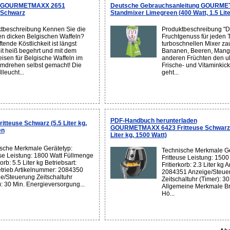
en GOURMETMAXX 2651
Deutsche Gebrauchsanleitung GOURM
 Schwarz
Standmixer Limegreen (400 Watt, 1.5 Lite
tbeschreibung Kennen Sie die
Produktbeschreibung "De
en dicken Belgischen Waffeln?
Fruchtgenuss für jeden 
tende Köstlichkeit ist längst
turboschnellen Mixer za
it heiß begehrt und mit dem
Bananen, Beeren, Mango
eisen für Belgische Waffeln im
anderen Früchten den ul
drehen selbst gemacht! Die
Frische- und Vitaminkick
lleucht...
geht...
PDF-Handbuch herunterladen
euse Schwarz (5.5 Liter kg,
GOURMETMAXX 6423 Fritteuse Schwarz/S
en
Liter kg, 1500 Watt)
sche Merkmale Gerätetyp:
Technische Merkmale Ge
use Leistung: 1800 Watt Füllmenge
Fritteuse Leistung: 150
korb: 5.5 Liter kg Betriebsart:
Fritierkorb: 2.3 Liter kg 
trieb Artikelnummer: 2084350
2084351 Anzeige/Steue
e/Steuerung Zeitschaltuhr
Zeitschaltuhr (Timer): 30
): 30 Min. Energieversorgung...
Allgemeine Merkmale Br
Hö...