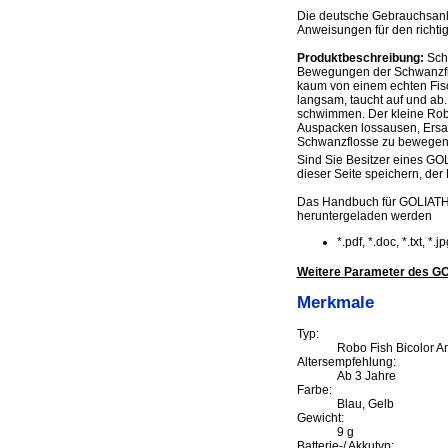
Die deutsche Gebrauchsanle
Anweisungen für den richti
Produktbeschreibung:
Schm
Bewegungen der Schwanzflos
kaum von einem echten Fisch
langsam, taucht auf und ab
schwimmen. Der kleine Robot
Auspacken lossausen, Ersatz
Schwanzflosse zu bewegen
Sind Sie Besitzer eines GOL
dieser Seite speichern, der 
Das Handbuch für GOLIATH 
heruntergeladen werden
*.pdf, *.doc, *.txt, *
Weitere Parameter des GO
Merkmale
Typ:
Robo Fish Bicolor An
Altersempfehlung:
Ab 3 Jahre
Farbe:
Blau, Gelb
Gewicht:
9 g
Batterie-/ Akkutyp: