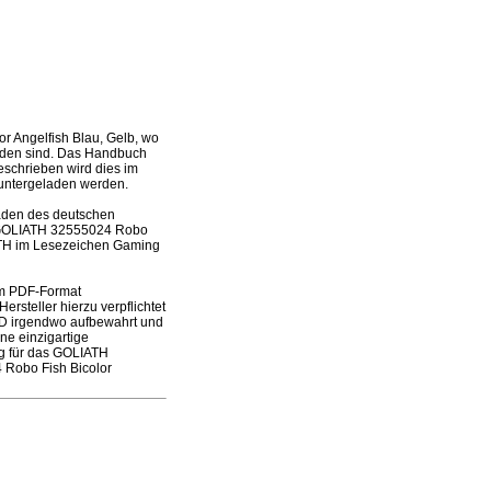
 Angelfish Blau, Gelb, wo
enden sind. Das Handbuch
beschrieben wird dies im
runtergeladen werden.
laden des deutschen
es GOLIATH 32555024 Robo
IATH im Lesezeichen Gaming
im PDF-Format
rsteller hierzu verpflichtet
 CD irgendwo aufbewahrt und
ne einzigartige
ng für das GOLIATH
 Robo Fish Bicolor