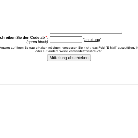
chreiben Sie den Code ab
*
:
"
anleitung
"
(spam block)
 Antwort auf Ihren Beitrag erhalten möchten, vergessen Sie nicht, das Feld "E-Mail" auszufüllen. Ih
oder auf andere Weise verwendet/missbraucht.