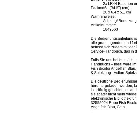
2x LR44 Batterien erf
Packmaße (B/H/T) (cm):
20 x 6.4 x 5.1 cm
Warnhinweise:
Achtung! Benutzung 
Artikelnummer:
1849563
Die Bedienungsanleitung i
alle grundlegenden und fort
befasst sich zudem mit der 
Service-Handbuch, das in d
Falls Sie uns helfen möcht
Handbuchs – ideal wäre im 
Fish Bicolor Angelfish Bla
& Spielzeug - Action-Spielz
Die deutsche Bedienungsan
heruntergeladen werden, fal
ist. Häufig geschieht es a
sie später nicht mehr wied
elektronische Bibliothek f
32555024 Robo Fish Bicolor
Angelfish Blau, Gelb.