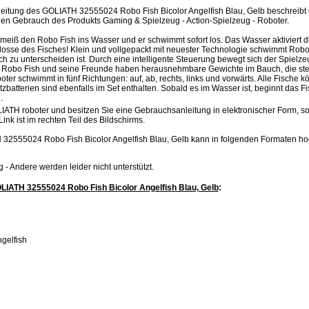
itung des GOLIATH 32555024 Robo Fish Bicolor Angelfish Blau, Gelb beschreibt d
gen Gebrauch des Produkts Gaming & Spielzeug - Action-Spielzeug - Roboter.
eiß den Robo Fish ins Wasser und er schwimmt sofort los. Das Wasser aktiviert d
se des Fisches! Klein und vollgepackt mit neuester Technologie schwimmt Robo F
 zu unterscheiden ist. Durch eine intelligente Steuerung bewegt sich der Spielzeu
. Robo Fish und seine Freunde haben herausnehmbare Gewichte im Bauch, die steue
er schwimmt in fünf Richtungen: auf, ab, rechts, links und vorwärts. Alle Fische 
batterien sind ebenfalls im Set enthalten. Sobald es im Wasser ist, beginnt das F
.
IATH roboter und besitzen Sie eine Gebrauchsanleitung in elektronischer Form, s
Link ist im rechten Teil des Bildschirms.
32555024 Robo Fish Bicolor Angelfish Blau, Gelb kann in folgenden Formaten h
.jpg - Andere werden leider nicht unterstützt.
LIATH 32555024 Robo Fish Bicolor Angelfish Blau, Gelb
:
gelfish