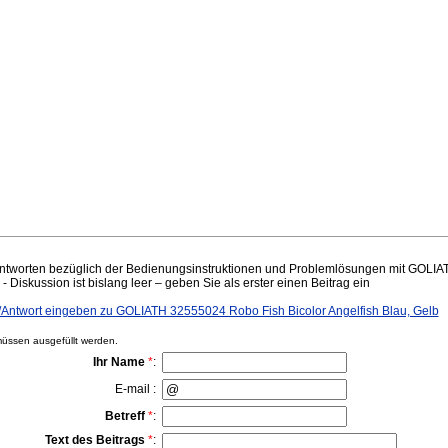
ntworten bezüglich der Bedienungsinstruktionen und Problemlösungen mit GOLI
 - Diskussion ist bislang leer – geben Sie als erster einen Beitrag ein
ntwort eingeben zu GOLIATH 32555024 Robo Fish Bicolor Angelfish Blau, Gelb
ssen ausgefüllt werden.
Ihr Name
*
:
E-mail :
Betreff
*
:
Text des Beitrags
*
: