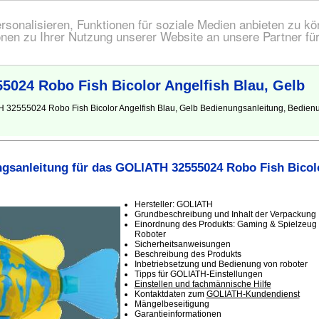
onalisieren, Funktionen für soziale Medien anbieten zu kön
nen zu Ihrer Nutzung unserer Website an unsere Partner fü
024 Robo Fish Bicolor Angelfish Blau, Gelb
H 32555024 Robo Fish Bicolor Angelfish Blau, Gelb Bedienungsanleitung, Bedien
gsanleitung für das GOLIATH 32555024 Robo Fish Bicolo
Hersteller: GOLIATH
Grundbeschreibung und Inhalt der Verpackung
Einordnung des Produkts: Gaming & Spielzeug -
Roboter
Sicherheitsanweisungen
Beschreibung des Produkts
Inbetriebsetzung und Bedienung von roboter
Tipps für GOLIATH-Einstellungen
Einstellen und fachmännische Hilfe
Kontaktdaten zum
GOLIATH-Kundendienst
Mängelbeseitigung
Garantieinformationen