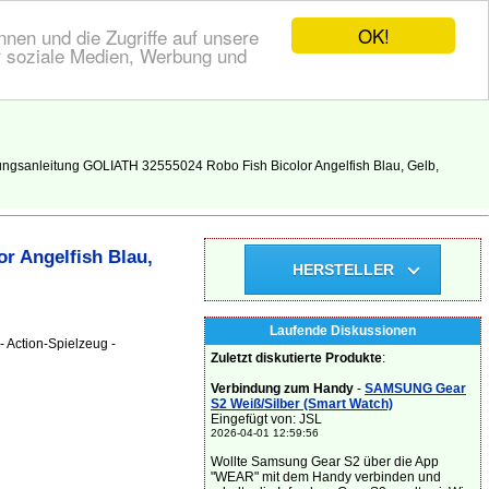
OK!
nen und die Zugriffe auf unsere
r soziale Medien, Werbung und
ungsanleitung GOLIATH 32555024 Robo Fish Bicolor Angelfish Blau, Gelb,
r Angelfish Blau,
HERSTELLER
Laufende Diskussionen
 Action-Spielzeug -
Zuletzt diskutierte Produkte
:
Verbindung zum Handy
-
SAMSUNG Gear
S2 Weiß/Silber (Smart Watch)
Eingefügt von: JSL
2026-04-01 12:59:56
Wollte Samsung Gear S2 über die App
"WEAR" mit dem Handy verbinden und