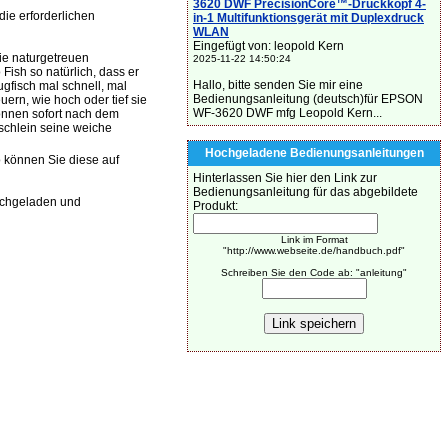
3620 DWF PrecisionCore™-Druckkopf 4-
ie erforderlichen
in-1 Multifunktionsgerät mit Duplexdruck
WLAN
Eingefügt von: leopold Kern
ie naturgetreuen
2025-11-22 14:50:24
ish so natürlich, dass er
Hallo, bitte senden Sie mir eine
gfisch mal schnell, mal
Bedienungsanleitung (deutsch)für EPSON
rn, wie hoch oder tief sie
WF-3620 DWF mfg Leopold Kern...
können sofort nach dem
ischlein seine weiche
Hochgeladene Bedienungsanleitungen
o können Sie diese auf
Hinterlassen Sie hier den Link zur
Bedienungsanleitung für das abgebildete
ochgeladen und
Produkt:
Link im Format
"http://www.webseite.de/handbuch.pdf"
Schreiben Sie den Code ab: "anleitung"