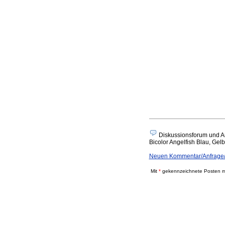
Diskussionsforum und A
Bicolor Angelfish Blau, Gelb
Neuen Kommentar/Anfrage/A
Mit
*
gekennzeichnete Posten mü