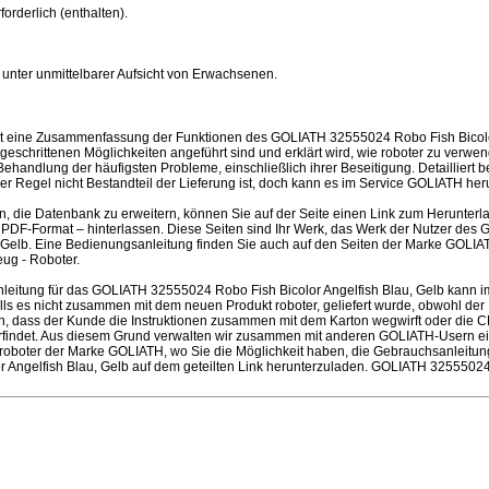
orderlich (enthalten).
unter unmittelbarer Aufsicht von Erwachsenen.
st eine Zusammenfassung der Funktionen des GOLIATH 32555024 Robo Fish Bicolor
geschrittenen Möglichkeiten angeführt sind und erklärt wird, wie roboter zu verw
Behandlung der häufigsten Probleme, einschließlich ihrer Beseitigung. Detailliert 
er Regel nicht Bestandteil der Lieferung ist, doch kann es im Service GOLIATH he
en, die Datenbank zu erweitern, können Sie auf der Seite einen Link zum Herunter
PDF-Format – hinterlassen. Diese Seiten sind Ihr Werk, das Werk der Nutzer d
u, Gelb. Eine Bedienungsanleitung finden Sie auch auf den Seiten der Marke GOL
eug - Roboter.
leitung für das GOLIATH 32555024 Robo Fish Bicolor Angelfish Blau, Gelb kann 
ls es nicht zusammen mit dem neuen Produkt roboter, geliefert wurde, obwohl der He
uch, dass der Kunde die Instruktionen zusammen mit dem Karton wegwirft oder die
erfindet. Aus diesem Grund verwalten wir zusammen mit anderen GOLIATH-Usern ei
ür roboter der Marke GOLIATH, wo Sie die Möglichkeit haben, die Gebrauchsanleitu
 Angelfish Blau, Gelb auf dem geteilten Link herunterzuladen. GOLIATH 32555024