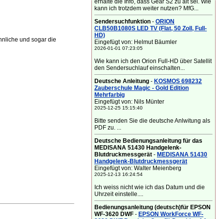
erhalte die Info, dass Gear S2 zu alt sei. Wie
kann ich trotzdem weiter nutzen? MfG...
Sendersuchfunktion
-
ORION
CLB50B1080S LED TV (Flat, 50 Zoll, Full-
HD)
nliche und sogar die
Eingefügt von: Helmut Bäumler
2026-01-01 07:23:05
Wie kann ich den Orion Full-HD über Satellit
den Sendersuchlauf einschalten...
Deutsche Anleitung
-
KOSMOS 698232
Zauberschule Magic - Gold Edition
Mehrfarbig
Eingefügt von: Nils Münter
2025-12-25 15:15:40
Bitte senden Sie die deutsche Anlwitung als
PDF zu. ...
Deutsche Bedienungsanleitung für das
MEDISANA 51430 Handgelenk-
Blutdruckmessgerät
-
MEDISANA 51430
Handgelenk-Blutdruckmessgerät
Eingefügt von: Walter Meienberg
2025-12-13 16:24:54
Ich weiss nicht wie ich das Datum und die
Uhrzeit einstelle....
Bedienungsanleitung (deutsch)für EPSON
WF-3620 DWF
-
EPSON WorkForce WF-