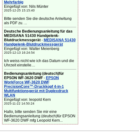
Mehrfarbig
Eingefügt von: Nils Münter
2025-12-25 15:15:40
Bitte senden Sie die deutsche Anlwitung
als PDF zu. ...
Deutsche Bedienungsanleitung für das
MEDISANA 51430 Handgelenk-
Blutdruckmessgerät
-
MEDISANA 51430
Handgelenk-Blutdruckmessgerät
Eingefügt von: Walter Meienberg
2025-12-13 16:24:54
Ich weiss nicht wie ich das Datum und die
Uhrzeit einstelle....
Bedienungsanleitung (deutsch)für
EPSON WF-3620 DWF
-
EPSON
WorkForce WF-3620 DWF
PrecisionCore™-Druckkopf 4-in-1
Multifunktionsgerät mit Duplexdruck
WLAN
Eingefügt von: leopold Kern
2025-11-22 14:50:24
Hallo, bitte senden Sie mir eine
Bedienungsanleitung (deutsch)für EPSON
WF-3620 DWF mfg Leopold Kern...