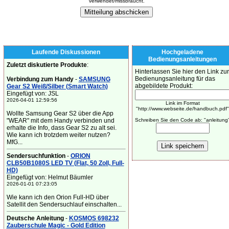
verwendet/missbraucht.
Laufende Diskussionen
Hochgeladene
Bedienungsanleitungen
Zuletzt diskutierte Produkte
:
Hinterlassen Sie hier den Link zur
Bedienungsanleitung für das
Verbindung zum Handy
-
SAMSUNG
abgebildete Produkt:
Gear S2 Weiß/Silber (Smart Watch)
Eingefügt von: JSL
2026-04-01 12:59:56
Link im Format
"http://www.webseite.de/handbuch.pdf"
Wollte Samsung Gear S2 über die App
"WEAR" mit dem Handy verbinden und
Schreiben Sie den Code ab: "anleitung
erhalte die Info, dass Gear S2 zu alt sei.
Wie kann ich trotzdem weiter nutzen?
MfG...
Sendersuchfunktion
-
ORION
CLB50B1080S LED TV (Flat, 50 Zoll, Full-
HD)
Eingefügt von: Helmut Bäumler
2026-01-01 07:23:05
Wie kann ich den Orion Full-HD über
Satellit den Sendersuchlauf einschalten...
Deutsche Anleitung
-
KOSMOS 698232
Zauberschule Magic - Gold Edition