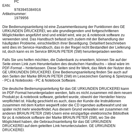
PC
EAN:
9783945384916
Artikelnummer:
1979956
Die Bedienungsanleitung ist eine Zusammenfassung der Funktionen des GE
URKUNDEN DRUCKEREI, wo alle grundlegenden und fortgeschrittenen
Möglichkeiten angeführt sind und erklärt wird, wie pc & notebook software zu
verwenden sind. Das Handbuch befasst sich zudem mit der Behandlung der
häufigsten Probleme, einschließlich ihrer Beseitigung. Detailliert beschrieben
wird dies im Service-Handbuch, das in der Regel nicht Bestandteil der Lieferung
ist, doch kann es im Service BRAUN PETER (SW) heruntergeladen werden.
Falls Sie uns helfen möchten, die Datenbank zu erweitern, können Sie auf der
Seite einen Link zum Herunterladen des deutschen Handbuchs – ideal wäre im
PDF-Format – hinterlassen. Diese Seiten sind Ihr Werk, das Werk der Nutzer des
GE URKUNDEN DRUCKEREI. Eine Bedienungsanleitung finden Sie auch auf
den Seiten der Marke BRAUN PETER (SW) im Lesezeichen Gaming & Spielzeug
- PCs & Notebooks - PC & Notebook Software.
Die deutsche Bedienungsanleitung für das GE URKUNDEN DRUCKEREI kann
im PDF-Format heruntergeladen werden, falls es nicht zusammen mit dem neuen
Produkt pc & notebook software, geliefert wurde, obwohl der Hersteller hierzu
verpflichtet ist. Häufig geschieht es auch, dass der Kunde die Instruktionen
zusammen mit dem Karton wegwirft oder die CD irgendwo aufbewahrt und sie
später nicht mehr wiederfindet. Aus diesem Grund verwalten wir zusammen mit
anderen BRAUN PETER (SW)-Usern eine einzigartige elektronische Bibliothek
für pc & notebook software der Marke BRAUN PETER (SW), wo Sie die
Möglichkeit haben, die Gebrauchsanleitung für das GE URKUNDEN
DRUCKEREI auf dem geteilten Link herunterzuladen. GE URKUNDEN
DRUCKEREI.