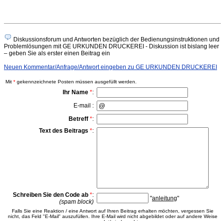
Diskussionsforum und Antworten bezüglich der Bedienungsinstruktionen und
Problemlösungen mit GE URKUNDEN DRUCKEREI - Diskussion ist bislang leer
– geben Sie als erster einen Beitrag ein
Neuen Kommentar/Anfrage/Antwort eingeben zu GE URKUNDEN DRUCKEREI
Mit
*
gekennzeichnete Posten müssen ausgefüllt werden.
Ihr Name
*
:
E-mail :
Betreff
*
:
Text des Beitrags
*
:
Schreiben Sie den Code ab
*
:
"
anleitung
"
(spam block)
Falls Sie eine Reaktion / eine Antwort auf Ihren Beitrag erhalten möchten, vergessen Sie
nicht, das Feld "E-Mail" auszufüllen. Ihre E-Mail wird nicht abgebildet oder auf andere Weise