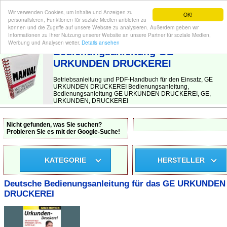
Wir verwenden Cookies, um Inhalte und Anzeigen zu
OK!
personalisieren, Funktionen für soziale Medien anbieten zu
können und die Zugriffe auf unsere Website zu analysieren. Außerdem geben wir
Informationen zu Ihrer Nutzung unserer Website an unsere Partner für soziale Medien,
BEDIENUNGSANLEITUNG
| Hier finden Sie die deutsche Anleitung!
Werbung und Analysen weiter.
Details ansehen
Bedienungsanleitung GE
URKUNDEN DRUCKEREI
Betriebsanleitung und PDF-Handbuch für den Einsatz, GE
URKUNDEN DRUCKEREI Bedienungsanleitung,
Bedienungsanleitung GE URKUNDEN DRUCKEREI, GE,
URKUNDEN, DRUCKEREI
Nicht gefunden, was Sie suchen?
Probieren Sie es mit der Google-Suche!
KATEGORIE
HERSTELLER
Deutsche Bedienungsanleitung für das GE URKUNDEN
DRUCKEREI