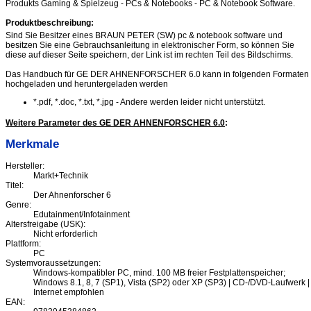
Produkts Gaming & Spielzeug - PCs & Notebooks - PC & Notebook Software.
Produktbeschreibung:
Sind Sie Besitzer eines BRAUN PETER (SW) pc & notebook software und
besitzen Sie eine Gebrauchsanleitung in elektronischer Form, so können Sie
diese auf dieser Seite speichern, der Link ist im rechten Teil des Bildschirms.
Das Handbuch für GE DER AHNENFORSCHER 6.0 kann in folgenden Formaten
hochgeladen und heruntergeladen werden
*.pdf, *.doc, *.txt, *.jpg - Andere werden leider nicht unterstützt.
Weitere Parameter des GE DER AHNENFORSCHER 6.0
:
Merkmale
Hersteller:
Markt+Technik
Titel:
Der Ahnenforscher 6
Genre:
Edutainment/Infotainment
Altersfreigabe (USK):
Nicht erforderlich
Plattform:
PC
Systemvoraussetzungen:
Windows-kompatibler PC, mind. 100 MB freier Festplattenspeicher;
Windows 8.1, 8, 7 (SP1), Vista (SP2) oder XP (SP3) | CD-/DVD-Laufwerk |
Internet empfohlen
EAN: