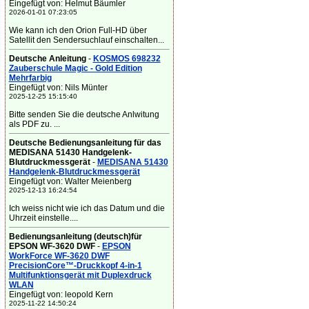
Eingefügt von: Helmut Bäumler
2026-01-01 07:23:05
Wie kann ich den Orion Full-HD über
Satellit den Sendersuchlauf einschalten...
Deutsche Anleitung
-
KOSMOS 698232
Zauberschule Magic - Gold Edition
Mehrfarbig
Eingefügt von: Nils Münter
2025-12-25 15:15:40
Bitte senden Sie die deutsche Anlwitung
als PDF zu. ...
Deutsche Bedienungsanleitung für das
MEDISANA 51430 Handgelenk-
Blutdruckmessgerät
-
MEDISANA 51430
Handgelenk-Blutdruckmessgerät
Eingefügt von: Walter Meienberg
2025-12-13 16:24:54
Ich weiss nicht wie ich das Datum und die
Uhrzeit einstelle....
Bedienungsanleitung (deutsch)für
EPSON WF-3620 DWF
-
EPSON
WorkForce WF-3620 DWF
PrecisionCore™-Druckkopf 4-in-1
Multifunktionsgerät mit Duplexdruck
WLAN
Eingefügt von: leopold Kern
2025-11-22 14:50:24