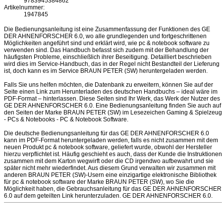
9783945384862
Artikelnummer:
1947845
Die Bedienungsanleitung ist eine Zusammenfassung der Funktionen des GE
DER AHNENFORSCHER 6.0, wo alle grundlegenden und fortgeschrittenen
Möglichkeiten angeführt sind und erklärt wird, wie pc & notebook software zu
verwenden sind. Das Handbuch befasst sich zudem mit der Behandlung der
häufigsten Probleme, einschließlich ihrer Beseitigung. Detailliert beschrieben
wird dies im Service-Handbuch, das in der Regel nicht Bestandteil der Lieferung
ist, doch kann es im Service BRAUN PETER (SW) heruntergeladen werden.
Falls Sie uns helfen möchten, die Datenbank zu erweitern, können Sie auf der
Seite einen Link zum Herunterladen des deutschen Handbuchs – ideal wäre im
PDF-Format – hinterlassen. Diese Seiten sind Ihr Werk, das Werk der Nutzer des
GE DER AHNENFORSCHER 6.0. Eine Bedienungsanleitung finden Sie auch auf
den Seiten der Marke BRAUN PETER (SW) im Lesezeichen Gaming & Spielzeug
- PCs & Notebooks - PC & Notebook Software.
Die deutsche Bedienungsanleitung für das GE DER AHNENFORSCHER 6.0
kann im PDF-Format heruntergeladen werden, falls es nicht zusammen mit dem
neuen Produkt pc & notebook software, geliefert wurde, obwohl der Hersteller
hierzu verpflichtet ist. Häufig geschieht es auch, dass der Kunde die Instruktionen
zusammen mit dem Karton wegwirft oder die CD irgendwo aufbewahrt und sie
später nicht mehr wiederfindet. Aus diesem Grund verwalten wir zusammen mit
anderen BRAUN PETER (SW)-Usern eine einzigartige elektronische Bibliothek
für pc & notebook software der Marke BRAUN PETER (SW), wo Sie die
Möglichkeit haben, die Gebrauchsanleitung für das GE DER AHNENFORSCHER
6.0 auf dem geteilten Link herunterzuladen. GE DER AHNENFORSCHER 6.0.