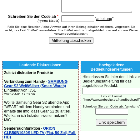
Schreiben Sie den Code ab
*
:
"
anleitung
"
(spam block)
Falls Sie eine Reaktion / eine Antwort auf Ihren Beitrag erhalten möchten, vergessen Sie
nicht, das Feld "E-Mail" auszufüllen. Ihre E-Mail wird nicht abgebildet oder auf andere Weise
verwendet/missbraucht.
Laufende Diskussionen
Hochgeladene
Bedienungsanleitungen
Zuletzt diskutierte Produkte
:
Hinterlassen Sie hier den Link zur
Bedienungsanleitung für das
Verbindung zum Handy
-
SAMSUNG
abgebildete Produkt:
Gear S2 Weiß/Silber (Smart Watch)
Eingefügt von: JSL
2026-04-01 12:59:56
Link im Format
"http://www.webseite.de/handbuch.pdf"
Wollte Samsung Gear S2 über die App
"WEAR" mit dem Handy verbinden und
Schreiben Sie den Code ab: "anleitung
erhalte die Info, dass Gear S2 zu alt sei.
Wie kann ich trotzdem weiter nutzen?
MfG...
Sendersuchfunktion
-
ORION
CLB50B1080S LED TV (Flat, 50 Zoll, Full-
HD)