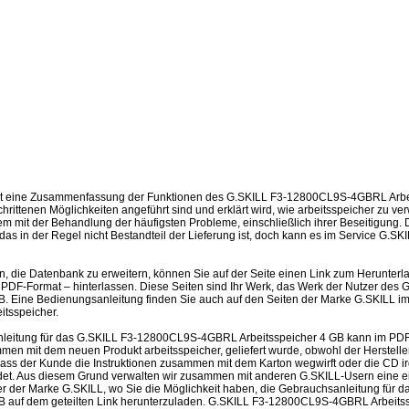
st eine Zusammenfassung der Funktionen des G.SKILL F3-12800CL9S-4GBRL Arbei
rittenen Möglichkeiten angeführt sind und erklärt wird, wie arbeitsspeicher zu v
 mit der Behandlung der häufigsten Probleme, einschließlich ihrer Beseitigung. De
as in der Regel nicht Bestandteil der Lieferung ist, doch kann es im Service G.S
en, die Datenbank zu erweitern, können Sie auf der Seite einen Link zum Herunter
PDF-Format – hinterlassen. Diese Seiten sind Ihr Werk, das Werk der Nutzer de
B. Eine Bedienungsanleitung finden Sie auch auf den Seiten der Marke G.SKILL 
itsspeicher.
leitung für das G.SKILL F3-12800CL9S-4GBRL Arbeitsspeicher 4 GB kann im PDF
men mit dem neuen Produkt arbeitsspeicher, geliefert wurde, obwohl der Hersteller h
dass der Kunde die Instruktionen zusammen mit dem Karton wegwirft oder die CD 
ndet. Aus diesem Grund verwalten wir zusammen mit anderen G.SKILL-Usern eine ei
cher der Marke G.SKILL, wo Sie die Möglichkeit haben, die Gebrauchsanleitung für
B auf dem geteilten Link herunterzuladen. G.SKILL F3-12800CL9S-4GBRL Arbeitss