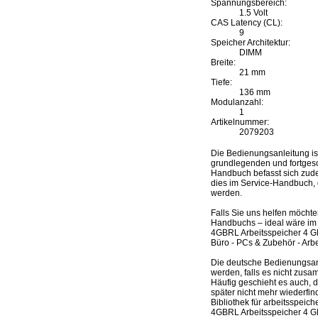
Spannungsbereich:
1.5 Volt
CAS Latency (CL):
9
Speicher Architektur:
DIMM
Breite:
21 mm
Tiefe:
136 mm
Modulanzahl:
1
Artikelnummer:
2079203
Die Bedienungsanleitung i
grundlegenden und fortgesch
Handbuch befasst sich zudem
dies im Service-Handbuch, d
werden.
Falls Sie uns helfen möcht
Handbuchs – ideal wäre im 
4GBRL Arbeitsspeicher 4 G
Büro - PCs & Zubehör - Arbe
Die deutsche Bedienungsan
werden, falls es nicht zusam
Häufig geschieht es auch, 
später nicht mehr wiederfi
Bibliothek für arbeitsspei
4GBRL Arbeitsspeicher 4 G