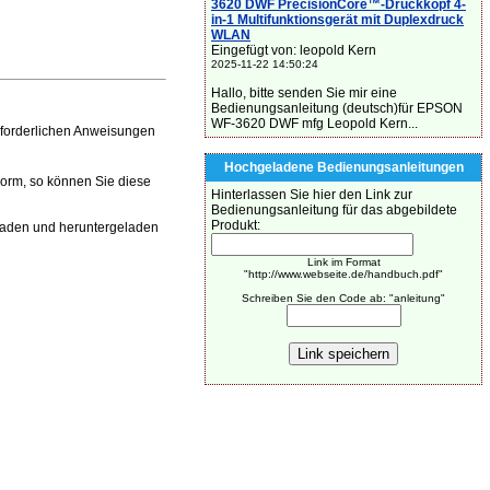
3620 DWF PrecisionCore™-Druckkopf 4-
in-1 Multifunktionsgerät mit Duplexdruck
WLAN
Eingefügt von: leopold Kern
2025-11-22 14:50:24
Hallo, bitte senden Sie mir eine
Bedienungsanleitung (deutsch)für EPSON
WF-3620 DWF mfg Leopold Kern...
forderlichen Anweisungen
Hochgeladene Bedienungsanleitungen
Form, so können Sie diese
Hinterlassen Sie hier den Link zur
Bedienungsanleitung für das abgebildete
Produkt:
aden und heruntergeladen
Link im Format
"http://www.webseite.de/handbuch.pdf"
Schreiben Sie den Code ab: "anleitung"