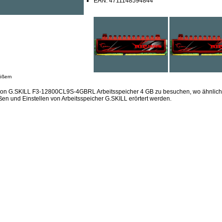
EAN: 4711148594844
ößern
sion G.SKILL F3-12800CL9S-4GBRL Arbeitsspeicher 4 GB zu besuchen, wo ähnliche
en und Einstellen von Arbeitsspeicher G.SKILL erörtert werden.