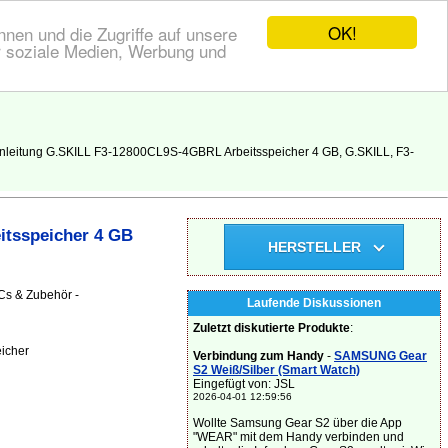
OK!
nen und die Zugriffe auf unsere
r soziale Medien, Werbung und
nleitung G.SKILL F3-12800CL9S-4GBRL Arbeitsspeicher 4 GB, G.SKILL, F3-
itsspeicher 4 GB
HERSTELLER
Cs & Zubehör -
Laufende Diskussionen
Zuletzt diskutierte Produkte
:
icher
Verbindung zum Handy
-
SAMSUNG Gear
S2 Weiß/Silber (Smart Watch)
Eingefügt von: JSL
2026-04-01 12:59:56
Wollte Samsung Gear S2 über die App
"WEAR" mit dem Handy verbinden und