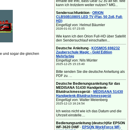
erhalte die Info, dass Gear S2 zu alt sei. Wie
kann ich trotzdem weiter nutzen? MfG...
Sendersuchfunktion
-
ORION
CLB50B1080S LED TV (Flat, 50 Zoll, Full-
HD)
Eingefügt von: Helmut Bäumler
2026-01-01 07:23:05
Wie kann ich den Orion Full-HD über Satellit
den Sendersuchlauf einschalten...
Deutsche Anleitung
-
KOSMOS 698232
Zauberschule Magic - Gold Edition
 und sogar die gleichen
Mehrfarbig
Eingefügt von: Nils Münter
2025-12-25 15:15:40
Bitte senden Sie die deutsche Anlwitung als
PDF zu. ...
Deutsche Bedienungsanleitung für das
MEDISANA 51430 Handgelenk-
Blutdruckmessgerät
-
MEDISANA 51430
Handgelenk-Blutdruckmessgerät
Eingefügt von: Walter Meienberg
2025-12-13 16:24:54
Ich weiss nicht wie ich das Datum und die
Uhrzeit einstelle....
Bedienungsanleitung (deutsch)für EPSON
WF-3620 DWF
-
EPSON WorkForce WF-