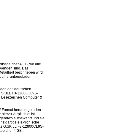
tsspeicher 4 GB, wo alle
erwenden sind. Das
tailliert beschrieben wird
KILL heruntergeladen
laden des deutschen
s G.SKILL F3-12800CL9S-
im Lesezeichen Computer &
-Format heruntergeladen
ierzu verpflichtet ist.
irgendwo aufbewahrt und sie
nzigartige elektronische
 das G.SKILL F3-12800CL9S-
peicher 4 GB.