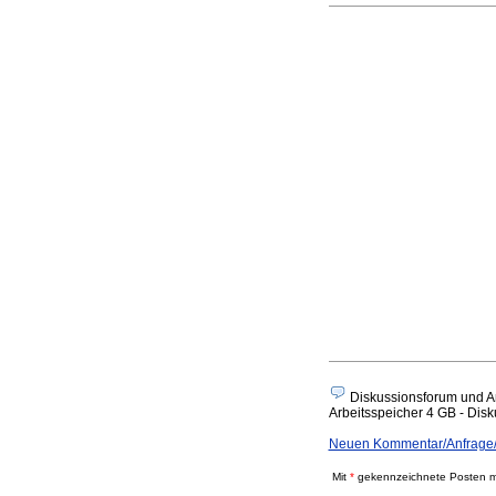
Diskussionsforum und A
Arbeitsspeicher 4 GB - Disku
Neuen Kommentar/Anfrage/
Mit
*
gekennzeichnete Posten mü