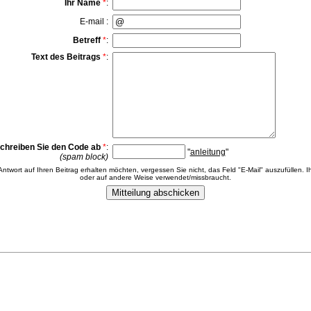
Ihr Name
*
:
E-mail :
Betreff
*
:
Text des Beitrags
*
:
chreiben Sie den Code ab
*
:
"
anleitung
"
(spam block)
 Antwort auf Ihren Beitrag erhalten möchten, vergessen Sie nicht, das Feld "E-Mail" auszufüllen. Ih
oder auf andere Weise verwendet/missbraucht.