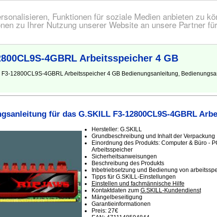
onalisieren, Funktionen für soziale Medien anbieten zu kön
nen zu Ihrer Nutzung unserer Website an unsere Partner fü
2800CL9S-4GBRL Arbeitsspeicher 4 GB
LL F3-12800CL9S-4GBRL Arbeitsspeicher 4 GB Bedienungsanleitung, Bedienungsa
gsanleitung für das G.SKILL F3-12800CL9S-4GBRL Arbe
Hersteller: G.SKILL
Grundbeschreibung und Inhalt der Verpackung
Einordnung des Produkts: Computer & Büro - P
Arbeitsspeicher
Sicherheitsanweisungen
Beschreibung des Produkts
Inbetriebsetzung und Bedienung von arbeitsspe
Tipps für G.SKILL-Einstellungen
Einstellen und fachmännische Hilfe
Kontaktdaten zum
G.SKILL-Kundendienst
Mängelbeseitigung
Garantieinformationen
Preis: 27€