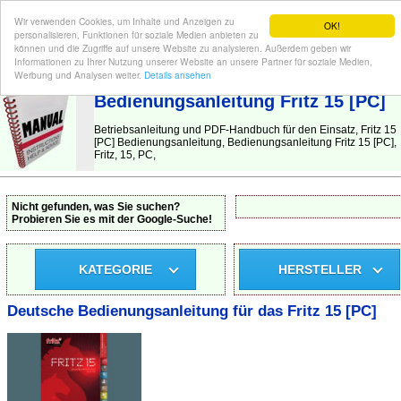
Wir verwenden Cookies, um Inhalte und Anzeigen zu
OK!
personalisieren, Funktionen für soziale Medien anbieten zu
können und die Zugriffe auf unsere Website zu analysieren. Außerdem geben wir
Informationen zu Ihrer Nutzung unserer Website an unsere Partner für soziale Medien,
BEDIENUNGSANLEITUNG
| Hier finden Sie die deutsche Anleitung!
Werbung und Analysen weiter.
Details ansehen
Bedienungsanleitung Fritz 15 [PC]
Betriebsanleitung und PDF-Handbuch für den Einsatz, Fritz 15
[PC] Bedienungsanleitung, Bedienungsanleitung Fritz 15 [PC],
Fritz, 15, PC,
Nicht gefunden, was Sie suchen?
Probieren Sie es mit der Google-Suche!
KATEGORIE
HERSTELLER
Deutsche Bedienungsanleitung für das Fritz 15 [PC]