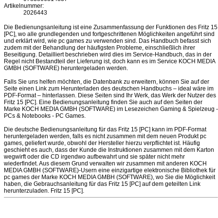
Artikelnummer:
2026443
Die Bedienungsanleitung ist eine Zusammenfassung der Funktionen des Fritz 15
[PC], wo alle grundlegenden und fortgeschrittenen Möglichkeiten angeführt sind
und erklärt wird, wie pc games zu verwenden sind. Das Handbuch befasst sich
zudem mit der Behandlung der häufigsten Probleme, einschließlich ihrer
Beseitigung. Detailliert beschrieben wird dies im Service-Handbuch, das in der
Regel nicht Bestandteil der Lieferung ist, doch kann es im Service KOCH MEDIA
GMBH (SOFTWARE) heruntergeladen werden.
Falls Sie uns helfen möchten, die Datenbank zu erweitern, können Sie auf der
Seite einen Link zum Herunterladen des deutschen Handbuchs – ideal wäre im
PDF-Format – hinterlassen. Diese Seiten sind Ihr Werk, das Werk der Nutzer des
Fritz 15 [PC]. Eine Bedienungsanleitung finden Sie auch auf den Seiten der
Marke KOCH MEDIA GMBH (SOFTWARE) im Lesezeichen Gaming & Spielzeug -
PCs & Notebooks - PC Games.
Die deutsche Bedienungsanleitung für das Fritz 15 [PC] kann im PDF-Format
heruntergeladen werden, falls es nicht zusammen mit dem neuen Produkt pc
games, geliefert wurde, obwohl der Hersteller hierzu verpflichtet ist. Häufig
geschieht es auch, dass der Kunde die Instruktionen zusammen mit dem Karton
wegwirft oder die CD irgendwo aufbewahrt und sie später nicht mehr
wiederfindet. Aus diesem Grund verwalten wir zusammen mit anderen KOCH
MEDIA GMBH (SOFTWARE)-Usern eine einzigartige elektronische Bibliothek für
pc games der Marke KOCH MEDIA GMBH (SOFTWARE), wo Sie die Möglichkeit
haben, die Gebrauchsanleitung für das Fritz 15 [PC] auf dem geteilten Link
herunterzuladen. Fritz 15 [PC].