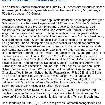
Gebrauchsanleitung für das Fritz 15 [PC]
Die deutsche Gebrauchsanleitung des Fritz 15 [PC] beschreibt die erforderlichen
Anweisungen für den richtigen Gebrauch des Produkts Gaming & Spielzeug -
PCs & Notebooks - PC Games.
Produktbeschreibung:
Fritz - "Das populärste deutsche Schachprogramm" (Der
Spiegel) ist inzwischen eine Legende: seit 1992 fasziniert Fritz die Schachwelt
und blickt auf grandiose Mensch-Maschine-Duelle zurück, zuletzt auf den
spektakulären Sieg gegen den damaligen Weltmeister Kramnik. Aber keine
Angst: Fritz kann auch anders und die neueste Version wurde gezielt auf die
Bedürfnisse der "normalen" Schachspieler entwickelt: neue Trainingsfunktionen,
Spielstärkeanpassung, Sparringduelle, Handicapfunktionen richten sich an
Gelegenheits- und Vereinsspieler, die lernen wollen und Spaß haben wollen!
Aber auch die Weltklasse-Großmeister können sich über eine beeindruckende
Spielstärke-Steigerung freuen: die Fritz15-Engine wurde vom Star-Autor Vas
Rajlich entwickelt, der mit seinen Rybka-Programmen neue Standards setzte und
die Weltspitze erobern konnte. Der neue ChessBase Account Premium bietet
Ihnen Zugang auf die ChessBase Welt jederzeit und überall: Online spielen auf
playchess.com, Trainingsvideos, Datenbankzugriff, Taktiktraining, Analyse mit
Fritzonline und Let's check und und und. Mit Fritz15 haben Sie das populärste
Schachprogramm auf Ihrem PC und über das Internet mobilen Zugang auf die
ChessBase Welt: So geht Schach heute! Featureliste: - Fritz 15 Engine (64 und
32 Bit Engine) entwickelt von Star-Autor Vas Rajlich - 64 Bit- und 32 Bit
Programmoberfläche - ChessBase Account Premium (6 Monate): Online spielen,
trainieren und Schach genießen. - Neue Trainingsmodule: Handicap und
Sparring! - Datenbank mit über 1,5 Mio. Partien u.v.m.
Sind Sie Besitzer eines KOCH MEDIA GMBH (SOFTWARE) pc games und
besitzen Sie eine Gebrauchsanleitung in elektronischer Form, so können Sie
diese auf dieser Seite speichern, der Link ist im rechten Teil des Bildschirms.
Das Handbuch für Fritz 15 [PC] kann in folgenden Formaten hochgeladen und