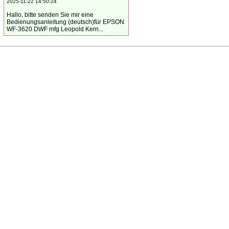
2025-11-22 14:50:24
Hallo, bitte senden Sie mir eine
Bedienungsanleitung (deutsch)für EPSON
WF-3620 DWF mfg Leopold Kern...