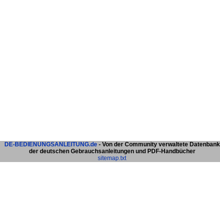
DE-BEDIENUNGSANLEITUNG.de
- Von der Community verwaltete Datenbank
der deutschen Gebrauchsanleitungen und PDF-Handbücher
sitemap.txt