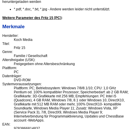
heruntergeladen werden
*.pdf, *.doc, *.txt, *.jpg - Andere werden leider nicht unterstützt.
Weitere Parameter des Fritz 15 [PC]
:
Merkmale
Hersteller:
Koch Media
Titel:
Fritz 15
Genre:
Familie / Gesellschaft
Altersfreigabe (USK):
Freigegeben ohne Altersbeschränkung
Plattform:
PC
Datenträger:
DVD-ROM
Systemvoraussetzungen:
Plattform: PC; Betriebssystem: Windows 7/8/8.1/10; CPU: 1,0 GHz
Pentium od. 100% kompatibler Prozessor; Speicherbedarf: ab 2 GB RAM;
Grafikkarte: 3D-Grafikkarte mit 256 MB; Empfehlungen: PC Intel i5
(Quadcore), 4 GB RAM, Windows 7/8, 8.1 oder Windows 10, DirectX10,
Grafikkarte mit 512 MB RAM oder mehr, 100% DirectX10- kompatible
Soundkarte, Windows Media Player 11; Zusatz: Windows Vista, XP
(Service Pack 3), 7/8, DirectX9, Windows Media Player 9;
Internetverbindung für Programmaktivierung, Updates und ChessBase
account -WebApps.
EAN:
9783866814837