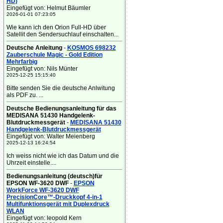
HD)
Eingefügt von: Helmut Bäumler
2026-01-01 07:23:05
Wie kann ich den Orion Full-HD über
Satellit den Sendersuchlauf einschalten...
Deutsche Anleitung
-
KOSMOS 698232
Zauberschule Magic - Gold Edition
Mehrfarbig
Eingefügt von: Nils Münter
2025-12-25 15:15:40
Bitte senden Sie die deutsche Anlwitung
als PDF zu. ...
Deutsche Bedienungsanleitung für das
MEDISANA 51430 Handgelenk-
Blutdruckmessgerät
-
MEDISANA 51430
Handgelenk-Blutdruckmessgerät
Eingefügt von: Walter Meienberg
2025-12-13 16:24:54
Ich weiss nicht wie ich das Datum und die
Uhrzeit einstelle....
Bedienungsanleitung (deutsch)für
EPSON WF-3620 DWF
-
EPSON
WorkForce WF-3620 DWF
PrecisionCore™-Druckkopf 4-in-1
Multifunktionsgerät mit Duplexdruck
WLAN
Eingefügt von: leopold Kern