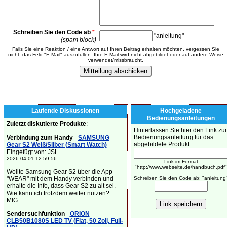
Schreiben Sie den Code ab
*
:
"
anleitung
"
(spam block)
Falls Sie eine Reaktion / eine Antwort auf Ihren Beitrag erhalten möchten, vergessen Sie
nicht, das Feld "E-Mail" auszufüllen. Ihre E-Mail wird nicht abgebildet oder auf andere Weise
verwendet/missbraucht.
Laufende Diskussionen
Hochgeladene
Bedienungsanleitungen
Zuletzt diskutierte Produkte
:
Hinterlassen Sie hier den Link zur
Bedienungsanleitung für das
Verbindung zum Handy
-
SAMSUNG
abgebildete Produkt:
Gear S2 Weiß/Silber (Smart Watch)
Eingefügt von: JSL
2026-04-01 12:59:56
Link im Format
"http://www.webseite.de/handbuch.pdf"
Wollte Samsung Gear S2 über die App
"WEAR" mit dem Handy verbinden und
Schreiben Sie den Code ab: "anleitung
erhalte die Info, dass Gear S2 zu alt sei.
Wie kann ich trotzdem weiter nutzen?
MfG...
Sendersuchfunktion
-
ORION
CLB50B1080S LED TV (Flat, 50 Zoll, Full-