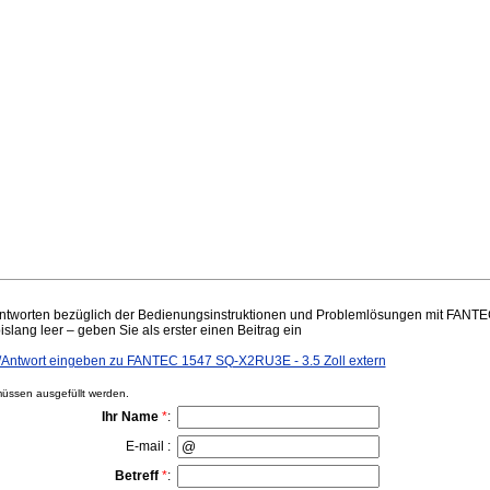
ntworten bezüglich der Bedienungsinstruktionen und Problemlösungen mit FANT
bislang leer – geben Sie als erster einen Beitrag ein
Antwort eingeben zu FANTEC 1547 SQ-X2RU3E - 3.5 Zoll extern
ssen ausgefüllt werden.
Ihr Name
*
:
E-mail :
Betreff
*
: