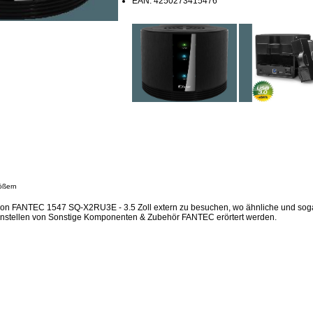
EAN: 4250273415476
ößern
ion FANTEC 1547 SQ-X2RU3E - 3.5 Zoll extern zu besuchen, wo ähnliche und sog
instellen von Sonstige Komponenten & Zubehör FANTEC erörtert werden.