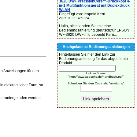
3620 DWF PrecisionCore™-Druckkopf 4-
in-1 Multifunktionsgerät mit Duplexdruck
WLAN
Eingefügt von: leopold Kern
2025-11-22 14:50:24
Hallo, bitte senden Sie mir eine
Bedienungsanleitung (deutsch)für EPSON
WF-3620 DWF mfg Leopold Kern...
Hochgeladene Bedienungsanleitungen
Hinterlassen Sie hier den Link zur
Bedienungsanleitung für das abgebildete
Produkt:
en Anweisungen für den
Link im Format
"http://www.webseite.de/handbuch.pdf"
Schreiben Sie den Code ab: "anleitung"
n elektronischer Form, so
 heruntergeladen werden