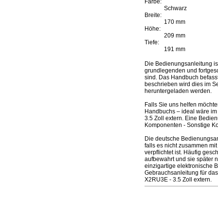
Farbe:
Schwarz
Breite:
170 mm
Höhe:
209 mm
Tiefe:
191 mm
Die Bedienungsanleitung i
grundlegenden und fortgesc
sind. Das Handbuch befasst 
beschrieben wird dies im Se
heruntergeladen werden.
Falls Sie uns helfen möcht
Handbuchs – ideal wäre im
3.5 Zoll extern. Eine Bedi
Komponenten - Sonstige K
Die deutsche Bedienungsan
falls es nicht zusammen mi
verpflichtet ist. Häufig ge
aufbewahrt und sie später 
einzigartige elektronische
Gebrauchsanleitung für da
X2RU3E - 3.5 Zoll extern.