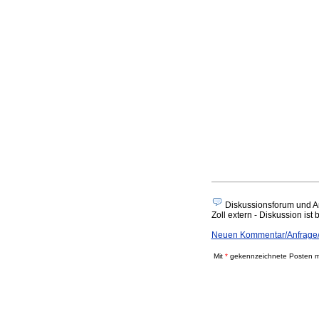
Diskussionsforum und A
Zoll extern - Diskussion ist 
Neuen Kommentar/Anfrage/
Mit
*
gekennzeichnete Posten mü