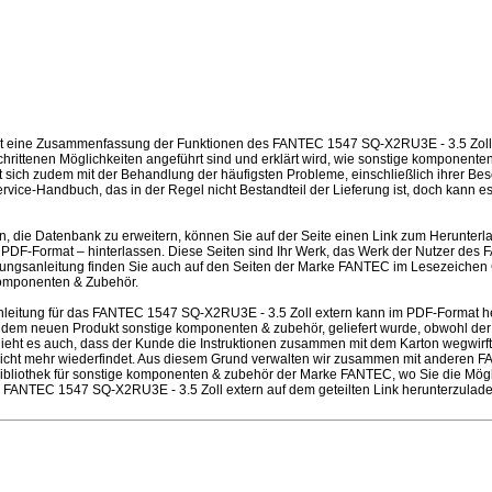
st eine Zusammenfassung der Funktionen des FANTEC 1547 SQ-X2RU3E - 3.5 Zoll e
hrittenen Möglichkeiten angeführt sind und erklärt wird, wie sonstige komponent
sich zudem mit der Behandlung der häufigsten Probleme, einschließlich ihrer Besei
rvice-Handbuch, das in der Regel nicht Bestandteil der Lieferung ist, doch kann 
en, die Datenbank zu erweitern, können Sie auf der Seite einen Link zum Herunter
 PDF-Format – hinterlassen. Diese Seiten sind Ihr Werk, das Werk der Nutzer d
enungsanleitung finden Sie auch auf den Seiten der Marke FANTEC im Lesezeichen
omponenten & Zubehör.
leitung für das FANTEC 1547 SQ-X2RU3E - 3.5 Zoll extern kann im PDF-Format h
t dem neuen Produkt sonstige komponenten & zubehör, geliefert wurde, obwohl der 
schieht es auch, dass der Kunde die Instruktionen zusammen mit dem Karton wegwir
nicht mehr wiederfindet. Aus diesem Grund verwalten wir zusammen mit anderen 
 Bibliothek für sonstige komponenten & zubehör der Marke FANTEC, wo Sie die Mögl
s FANTEC 1547 SQ-X2RU3E - 3.5 Zoll extern auf dem geteilten Link herunterzula