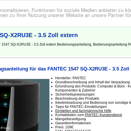
onalisieren, Funktionen für soziale Medien anbieten zu kön
nen zu Ihrer Nutzung unserer Website an unsere Partner fü
Q-X2RU3E - 3.5 Zoll extern
 1547 SQ-X2RU3E - 3.5 Zoll extern Bedienungsanleitung, Bedienungsanleitung F
gsanleitung für das FANTEC 1547 SQ-X2RU3E - 3.5 Zoll 
Hersteller: FANTEC
Grundbeschreibung und Inhalt der Verpackung
Einordnung des Produkts: Computer & Büro - K
Komponenten & Zubehör
Sicherheitsanweisungen
Beschreibung des Produkts
Inbetriebsetzung und Bedienung von sonstige
Tipps für FANTEC-Einstellungen
Einstellen und fachmännische Hilfe
Kontaktdaten zum
FANTEC-Kundendienst
Mängelbeseitigung
Garantieinformationen
Preis: 109€