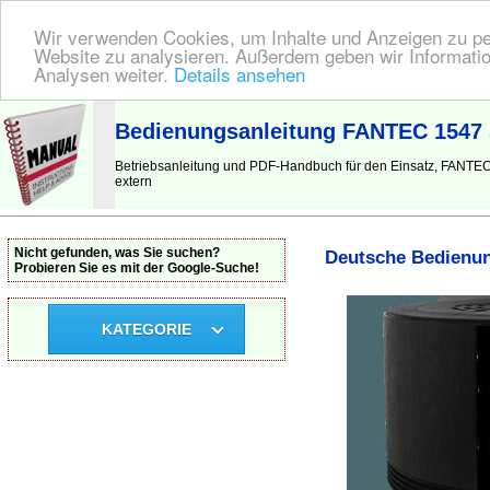
Wir verwenden Cookies, um Inhalte und Anzeigen zu pers
Website zu analysieren. Außerdem geben wir Informatio
Analysen weiter.
Details ansehen
BEDIENUNGSANLEITUNG
| Hier finden Sie die deutsche Anleitung!
Bedienungsanleitung FANTEC 1547 S
Betriebsanleitung und PDF-Handbuch für den Einsatz, FANTEC
extern
Nicht gefunden, was Sie suchen?
Deutsche Bedienun
Probieren Sie es mit der Google-Suche!
KATEGORIE