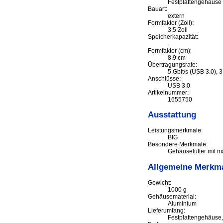
Festplattengehäuse
Bauart:
extern
Formfaktor (Zoll):
3.5 Zoll
Speicherkapazität:
-
Formfaktor (cm):
8.9 cm
Übertragungsrate:
5 Gbit/s (USB 3.0), 3
Anschlüsse:
USB 3.0
Artikelnummer:
1655750
Ausstattung
Leistungsmerkmale:
BIG
Besondere Merkmale:
Gehäuselüfter mit ma
Allgemeine Merkm
Gewicht:
1000 g
Gehäusematerial:
Aluminium
Lieferumfang:
Festplattengehäuse,