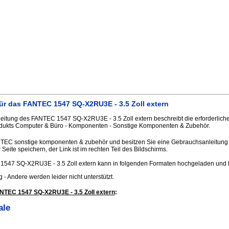
ür das FANTEC 1547 SQ-X2RU3E - 3.5 Zoll extern
itung des FANTEC 1547 SQ-X2RU3E - 3.5 Zoll extern beschreibt die erforderlich
odukts Computer & Büro - Komponenten - Sonstige Komponenten & Zubehör.
NTEC sonstige komponenten & zubehör und besitzen Sie eine Gebrauchsanleitung i
Seite speichern, der Link ist im rechten Teil des Bildschirms.
547 SQ-X2RU3E - 3.5 Zoll extern kann in folgenden Formaten hochgeladen und
.jpg - Andere werden leider nicht unterstützt.
NTEC 1547 SQ-X2RU3E - 3.5 Zoll extern
:
ale