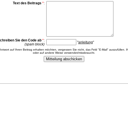
Text des Beitrags
*
:
chreiben Sie den Code ab
*
:
"
anleitung
"
(spam block)
 Antwort auf Ihren Beitrag erhalten möchten, vergessen Sie nicht, das Feld "E-Mail" auszufüllen. Ih
oder auf andere Weise verwendet/missbraucht.