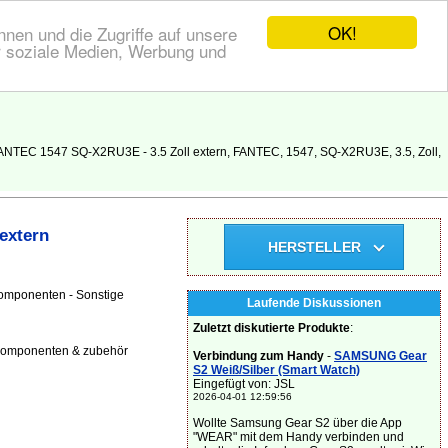
OK!
nen und die Zugriffe auf unsere
r soziale Medien, Werbung und
ANTEC 1547 SQ-X2RU3E - 3.5 Zoll extern, FANTEC, 1547, SQ-X2RU3E, 3.5, Zoll,
extern
HERSTELLER
omponenten - Sonstige
Laufende Diskussionen
Zuletzt diskutierte Produkte
:
 komponenten & zubehör
Verbindung zum Handy
-
SAMSUNG Gear
S2 Weiß/Silber (Smart Watch)
Eingefügt von: JSL
2026-04-01 12:59:56
Wollte Samsung Gear S2 über die App
"WEAR" mit dem Handy verbinden und