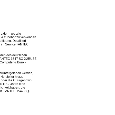
xtern, wo alle
en & zubehör zu verwenden
tigung. Detailliert
es im Service FANTEC
laden des deutschen
es FANTEC 1547 SQ-X2RU3E -
 Computer & Büro -
eruntergeladen werden,
Hersteller hierzu
ft oder die CD irgendwo
FANTEC-Usern eine
ichkeit haben, die
den. FANTEC 1547 SQ-