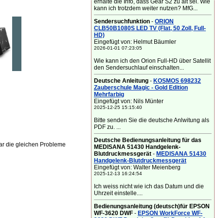
erhalte die Info, dass Gear S2 zu alt sei. Wie
kann ich trotzdem weiter nutzen? MfG...
Sendersuchfunktion
-
ORION
CLB50B1080S LED TV (Flat, 50 Zoll, Full-
HD)
Eingefügt von: Helmut Bäumler
2026-01-01 07:23:05
Wie kann ich den Orion Full-HD über Satellit
den Sendersuchlauf einschalten...
Deutsche Anleitung
-
KOSMOS 698232
Zauberschule Magic - Gold Edition
Mehrfarbig
Eingefügt von: Nils Münter
2025-12-25 15:15:40
Bitte senden Sie die deutsche Anlwitung als
PDF zu. ...
Deutsche Bedienungsanleitung für das
ar die gleichen Probleme
MEDISANA 51430 Handgelenk-
Blutdruckmessgerät
-
MEDISANA 51430
Handgelenk-Blutdruckmessgerät
Eingefügt von: Walter Meienberg
2025-12-13 16:24:54
Ich weiss nicht wie ich das Datum und die
Uhrzeit einstelle....
Bedienungsanleitung (deutsch)für EPSON
WF-3620 DWF
-
EPSON WorkForce WF-