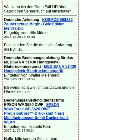
Wie kann ich den Orion Full-HD über
Satellit den Sendersuchlauf einschalten...
Deutsche Anleitung
-
KOSMOS 698232
Zauberschule Magic - Gold Edition
Mehrfarbig
Eingefügt von: Nils Münter
2025-12-25 15:15:40
Bitte senden Sie die deutsche Anlwitung
als PDF zu. ...
Deutsche Bedienungsanleitung für das
MEDISANA 51430 Handgelenk-
Blutdruckmessgerät
-
MEDISANA 51430
Handgelenk-Blutdruckmessgerät
Eingefügt von: Walter Meienberg
2025-12-13 16:24:54
Ich weiss nicht wie ich das Datum und die
Uhrzeit einstelle....
Bedienungsanleitung (deutsch)für
EPSON WF-3620 DWF
-
EPSON
WorkForce WF-3620 DWF
PrecisionCore™-Druckkopf 4-in-1
Multifunktionsgerät mit Duplexdruck
WLAN
Eingefügt von: leopold Kern
2025-11-22 14:50:24
Hallo, bitte senden Sie mir eine