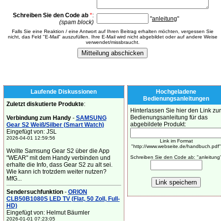
Schreiben Sie den Code ab
*
:
"
anleitung
"
(spam block)
Falls Sie eine Reaktion / eine Antwort auf Ihren Beitrag erhalten möchten, vergessen Sie
nicht, das Feld "E-Mail" auszufüllen. Ihre E-Mail wird nicht abgebildet oder auf andere Weise
verwendet/missbraucht.
Laufende Diskussionen
Hochgeladene
Bedienungsanleitungen
Zuletzt diskutierte Produkte
:
Hinterlassen Sie hier den Link zur
Bedienungsanleitung für das
Verbindung zum Handy
-
SAMSUNG
abgebildete Produkt:
Gear S2 Weiß/Silber (Smart Watch)
Eingefügt von: JSL
2026-04-01 12:59:56
Link im Format
"http://www.webseite.de/handbuch.pdf"
Wollte Samsung Gear S2 über die App
"WEAR" mit dem Handy verbinden und
Schreiben Sie den Code ab: "anleitung
erhalte die Info, dass Gear S2 zu alt sei.
Wie kann ich trotzdem weiter nutzen?
MfG...
Sendersuchfunktion
-
ORION
CLB50B1080S LED TV (Flat, 50 Zoll, Full-
HD)
Eingefügt von: Helmut Bäumler
2026-01-01 07:23:05