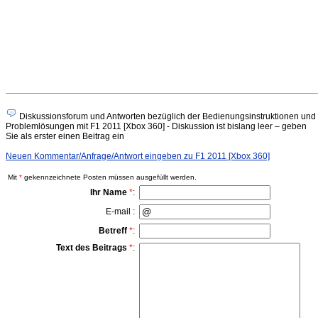
Diskussionsforum und Antworten bezüglich der Bedienungsinstruktionen und
Problemlösungen mit F1 2011 [Xbox 360] - Diskussion ist bislang leer – geben
Sie als erster einen Beitrag ein
Neuen Kommentar/Anfrage/Antwort eingeben zu F1 2011 [Xbox 360]
Mit
*
gekennzeichnete Posten müssen ausgefüllt werden.
Ihr Name
*
:
E-mail :
Betreff
*
:
Text des Beitrags
*
: