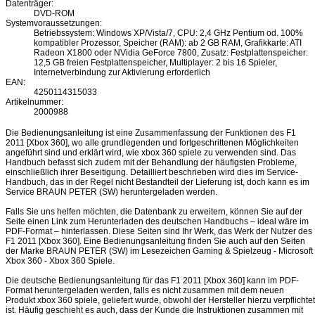
Datenträger:
DVD-ROM
Systemvoraussetzungen:
Betriebssystem: Windows XP/Vista/7, CPU: 2,4 GHz Pentium od. 100%
kompatibler Prozessor, Speicher (RAM): ab 2 GB RAM, Grafikkarte: ATI
Radeon X1800 oder NVidia GeForce 7800, Zusatz: Festplattenspeicher:
12,5 GB freien Festplattenspeicher, Multiplayer: 2 bis 16 Spieler,
Internetverbindung zur Aktivierung erforderlich
EAN:
4250114315033
Artikelnummer:
2000988
Die Bedienungsanleitung ist eine Zusammenfassung der Funktionen des F1
2011 [Xbox 360], wo alle grundlegenden und fortgeschrittenen Möglichkeiten
angeführt sind und erklärt wird, wie xbox 360 spiele zu verwenden sind. Das
Handbuch befasst sich zudem mit der Behandlung der häufigsten Probleme,
einschließlich ihrer Beseitigung. Detailliert beschrieben wird dies im Service-
Handbuch, das in der Regel nicht Bestandteil der Lieferung ist, doch kann es im
Service BRAUN PETER (SW) heruntergeladen werden.
Falls Sie uns helfen möchten, die Datenbank zu erweitern, können Sie auf der
Seite einen Link zum Herunterladen des deutschen Handbuchs – ideal wäre im
PDF-Format – hinterlassen. Diese Seiten sind Ihr Werk, das Werk der Nutzer des
F1 2011 [Xbox 360]. Eine Bedienungsanleitung finden Sie auch auf den Seiten
der Marke BRAUN PETER (SW) im Lesezeichen Gaming & Spielzeug - Microsoft
Xbox 360 - Xbox 360 Spiele.
Die deutsche Bedienungsanleitung für das F1 2011 [Xbox 360] kann im PDF-
Format heruntergeladen werden, falls es nicht zusammen mit dem neuen
Produkt xbox 360 spiele, geliefert wurde, obwohl der Hersteller hierzu verpflichtet
ist. Häufig geschieht es auch, dass der Kunde die Instruktionen zusammen mit