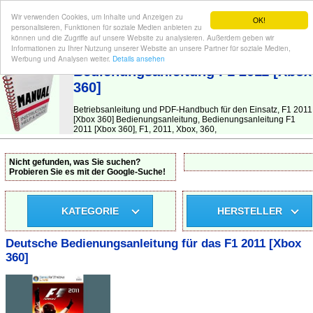
Wir verwenden Cookies, um Inhalte und Anzeigen zu
OK!
personalisieren, Funktionen für soziale Medien anbieten zu
können und die Zugriffe auf unsere Website zu analysieren. Außerdem geben wir
Informationen zu Ihrer Nutzung unserer Website an unsere Partner für soziale Medien,
BEDIENUNGSANLEITUNG
| Hier finden Sie die deutsche Anleitung!
Werbung und Analysen weiter.
Details ansehen
Bedienungsanleitung F1 2011 [Xbox
360]
Betriebsanleitung und PDF-Handbuch für den Einsatz, F1 2011
[Xbox 360] Bedienungsanleitung, Bedienungsanleitung F1
2011 [Xbox 360], F1, 2011, Xbox, 360,
Nicht gefunden, was Sie suchen?
Probieren Sie es mit der Google-Suche!
KATEGORIE
HERSTELLER
Deutsche Bedienungsanleitung für das F1 2011 [Xbox
360]