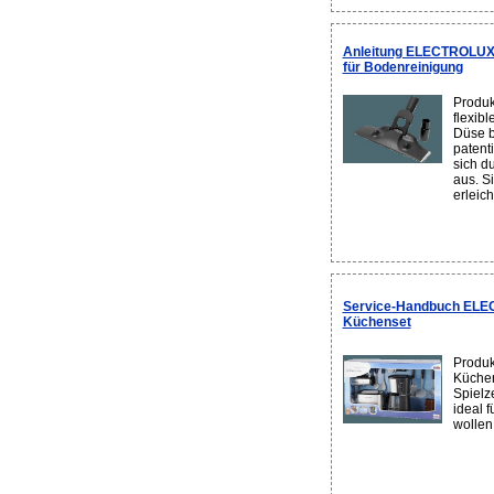
Anleitung ELECTROLUX
für Bodenreinigung
Produk
flexibl
Düse ba
patent
sich d
aus. S
erleicht
Service-Handbuch ELE
Küchenset
Produk
Küchen
Spielz
ideal 
wollen.