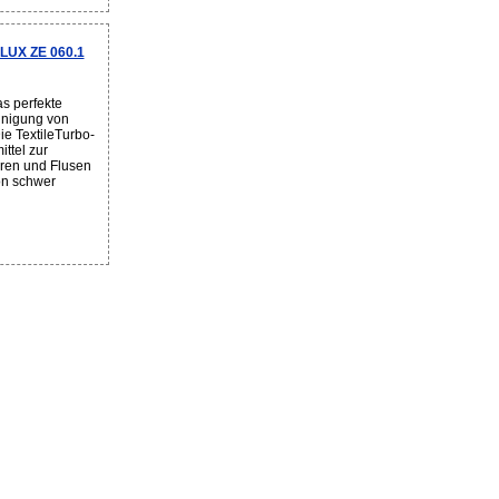
LUX ZE 060.1
s perfekte
einigung von
e TextileTurbo-
ittel zur
aren und Flusen
on schwer