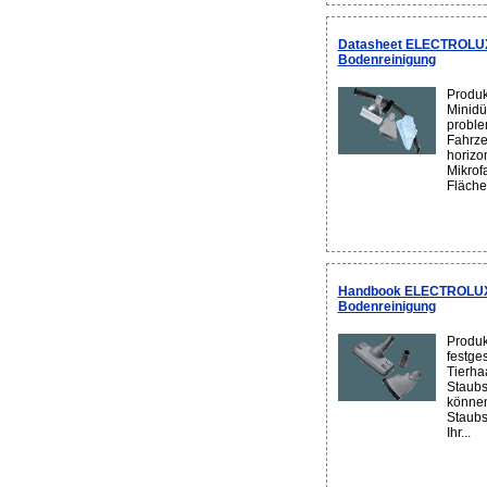
Datasheet ELECTROLUX 
Bodenreinigung
Produk
Minidü
proble
Fahrze
horizo
Mikrof
Fläche
Handbook ELECTROLUX 
Bodenreinigung
Produk
festges
Tierha
Staubs
können
Staubs
Ihr...