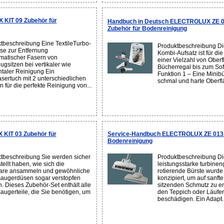
KIT 09 Zubehör für
Handbuch in Deutsch ELECTROLUX ZE 0
Zubehör für Bodenreinigung
tbeschreibung Eine TextileTurbo-
Produktbeschreibung Di
se zur Entfernung
Kombi-Aufsatz ist für di
matischer Fasern von
einer Vielzahl von Ober
ugsitzen bei vertikaler wie
Bücherregal bis zum Sof
ntaler Reinigung Ein
Funktion 1 – Eine Minibür
asertuch mit 2 unterschiedlichen
schmal und harte Oberflä
n für die perfekte Reinigung von...
KIT 03 Zubehör für
Service-Handbuch ELECTROLUX ZE 013.1
Bodenreinigung
tbeschreibung Sie werden sicher
Produktbeschreibung Di
tellt haben, wie sich die
leistungsstarke turbinen
are ansammeln und gewöhnliche
rotierende Bürste wurde 
augerdüsen sogar verstopfen
konzipiert, um auf sanfte
. Dieses Zubehör-Set enthält alle
sitzenden Schmutz zu en
augerteile, die Sie benötigen, um
den Teppich oder Läufer
beschädigen. Ein Adapt..