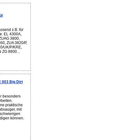
ür
send z.B. für
ve: EL 4300A,
ZUAG 3800,
0, ZUA 3820/P,
0/UK/P/KRE,
 ZG 8800...
003 Big Dirt
r besonders
beiten.
ine praktische
ubsauger, mit
 schwierigen
edigen können.