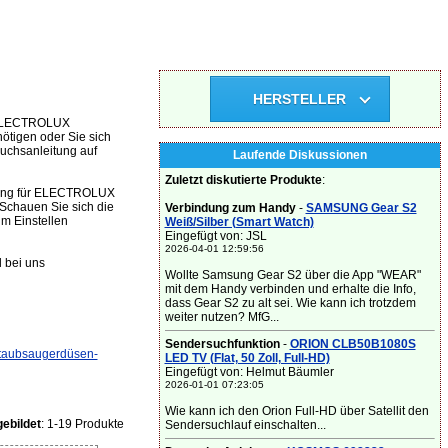
HERSTELLER
m ELECTROLUX
ötigen oder Sie sich
uchsanleitung auf
Laufende Diskussionen
Zuletzt diskutierte Produkte
:
eitung für ELECTROLUX
Schauen Sie sich die
Verbindung zum Handy
-
SAMSUNG Gear S2
m Einstellen
Weiß/Silber (Smart Watch)
Eingefügt von: JSL
2026-04-01 12:59:56
 bei uns
Wollte Samsung Gear S2 über die App "WEAR"
mit dem Handy verbinden und erhalte die Info,
dass Gear S2 zu alt sei. Wie kann ich trotzdem
weiter nutzen? MfG...
Sendersuchfunktion
-
ORION CLB50B1080S
taubsaugerdüsen-
LED TV (Flat, 50 Zoll, Full-HD)
Eingefügt von: Helmut Bäumler
2026-01-01 07:23:05
Wie kann ich den Orion Full-HD über Satellit den
ebildet
: 1-19 Produkte
Sendersuchlauf einschalten...