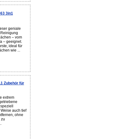
63 3in1
eser geniale
e Reinigung
flächen – vom
a – geeignet.
ste, ideal für
chen wie ...
 Zubehör für
e extrem
getriebene
speziell
 Weise auch tief
tfernen, ohne
 zu
.