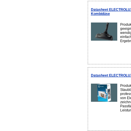
Datasheet ELECTROLUX
Kombidüse
Produk
geeign
wendig
einfac
Ergebn
Datasheet ELECTROLU
Produk
Staubb
profes
von El
zeichn
Passfä
Leistun