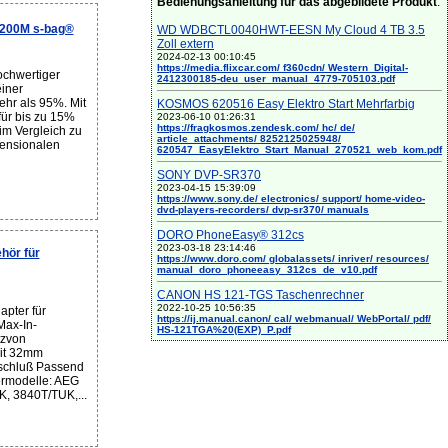
Bedienungsanleitung für das abgebildete Produkt
:
 200M s-bag®
WD WDBCTL0040HWT-EESN My Cloud 4 TB 3.5
Zoll extern
2024-02-13 00:10:45
https://media.flixcar.com/ f360cdn/ Western_Digital-
chwertiger
2412300185-deu_user_manual_4779-705103.pdf
einer
ehr als 95%. Mit
KOSMOS 620516 Easy Elektro Start Mehrfarbig
für bis zu 15%
2023-06-10 01:26:31
https://fragkosmos.zendesk.com/ hc/ de/
m Vergleich zu
article_attachments/ 8252125025948/
ensionalen
620547_EasyElektro_Start_Manual_270521_web_kom.pdf
SONY DVP-SR370
2023-04-15 15:39:09
https://www.sony.de/ electronics/ support/ home-video-
dvd-players-recorders/ dvp-sr370/ manuals
DORO PhoneEasy® 312cs
2023-03-18 23:14:46
hör für
https://www.doro.com/ globalassets/ inriver/ resources/
manual_doro_phoneeasy_312cs_de_v10.pdf
CANON HS 121-TGS Taschenrechner
2022-10-25 10:56:35
pter für
https://ij.manual.canon/ cal/ webmanual/ WebPortal/ pdf/
Max-In-
HS-121TGA%20(EXP)_P.pdf
tzvon
it 32mm
schluß Passend
ermodelle: AEG
K, 3840T/TUK,...