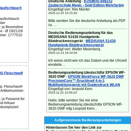
Deutsche Anleitung
-
KOSMOS 698232
Zauberschule Magic - Gold Edition Mehrfarbig
aufschlauch
Eingefügt von: Nils Münter
2025-12-25 15:15:40
laufschlauch
Bitte senden Sie die deutsche Anlwitung als PDF
üler
zu. ...
 ja Besondere
e - Ø 19/21/28
Deutsche Bedienungsanleitung für das
mmer: 1777510
MEDISANA 51430 Handgelenk-
Blutdruckmessgerät
-
MEDISANA 51430
Handgelenk-Blutdruckmessgerät
Eingefügt von: Walter Meienberg
2025-12-13 16:24:54
Ich weiss nicht wie ich das Datum und die Uhrzeit
einstelle....
Bedienungsanleitung (deutsch)für EPSON WF-
Fleischwolf
3620 DWF
-
EPSON WorkForce WF-3620 DWF
PrecisionCore™-Druckkopf 4-in-1
Multifunktionsgerät mit Duplexdruck WLAN
: Fleischwolf-
Eingefügt von: leopold Kern
 Artikelnummer:
2025-11-22 14:50:24
ja Passend für:
Hallo, bitte senden Sie mir eine
id Artisan
Bedienungsanleitung (deutsch)für EPSON WF-
kompliziert
3620 DWF mfg Leopold Kern...
Aufgenommene Bedienungsanleitungen
Hinterlassen Sie hier den Link zur