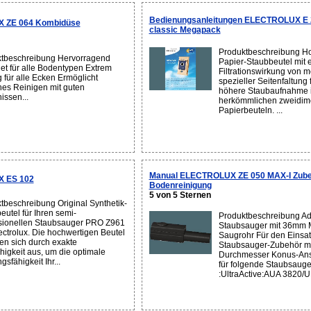
Bedienungsanleitungen ELECTROLUX E
 ZE 064 Kombidüse
classic Megapack
Produktbeschreibung Ho
tbeschreibung Hervorragend
Papier-Staubbeutel mit 
et für alle Bodentypen Extrem
Filtrationswirkung von m
 für alle Ecken Ermöglicht
spezieller Seitenfaltung 
hes Reinigen mit guten
höhere Staubaufnahme i
issen...
herkömmlichen zweidim
Papierbeuteln. ...
Manual ELECTROLUX ZE 050 MAX-I Zube
X ES 102
Bodenreinigung
5 von 5 Sternen
tbeschreibung Original Synthetik-
eutel für Ihren semi-
Produktbeschreibung Ada
sionellen Staubsauger PRO Z961
Staubsauger mit 36mm 
ectrolux. Die hochwertigen Beutel
Saugrohr Für den Einsa
en sich durch exakte
Staubsauger-Zubehör m
higkeit aus, um die optimale
Durchmesser Konus-An
gsfähigkeit Ihr...
für folgende Staubsaug
:UltraActive:AUA 3820/U