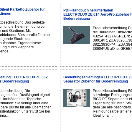
lent Parketto Zubehör für
PDF-Handbuch herunterladen
ktionen
ELECTROLUX ZE 014 AeroPro Zubehör f
Bodenreinigung
tbeschreibung Das perfekte
r für die Tiefenreinigung von
Produktbeschreibung Pas
 und Gardinen. Mit
die Baureihen UltraActi
etriebener Bürstenrolle für eine
4325A, 4327A GREEN: 
ragende Staub- und
3801/KR, ZUA 3820…386
laufnahme. Ergonomische
38213830P/PT, ZUA 384
ung durch klappbare
3860/PUltraOne: GREEN
ende...
leitung ELECTROLUX ZE 062
Bedienungsanleitungen ELECTROLUX ZE 
r Bodenreinigung
Separator Zubehör für Bodenreinigung
tbeschreibung Die
Produktbeschreibung Fü
agnetdüse DustMagnet eignet
schwierige Reinigungsar
ür Hartböden und Teppiche
BIGDIRT Separator ist e
ermaßen: Sie verfügt über eine
Ergänzung für Ihren Sta
lbare Bürste für alle Oberflächen.
dem Sie alle besonders
stenfunktion unterstützt Sie bei
Reinigungsarbeiten erl
nig...
Ideal für all...