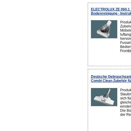
ELECTROLUX ZE 060.1 Si
Bodenreinigung - Instru
Produk
Zubehö
Möbeln
luftang
hervor
Fusse
Bedien
Frontbl
Deutsche Gebrauchsan
Combi Clean Zubehör fü
Produk
Staubm
sich f
gleich
einstel
Die Bür
der Rei