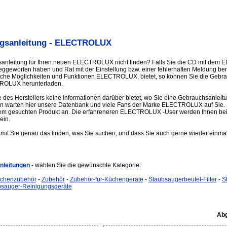
gsanleitung - ELECTROLUX
sanleitung für Ihren neuen ELECTROLUX nicht finden? Falls Sie die CD mit de
geworfen haben und Rat mit der Einstellung bzw. einer fehlerhaften Meldung ben
welche Möglichkeiten und Funktionen ELECTROLUX, bietet, so können Sie die Gebra
ROLUX herunterladen.
e des Herstellers keine Informationen darüber bietet, wo Sie eine Gebrauchsanl
n warten hier unsere Datenbank und viele Fans der Marke ELECTROLUX auf Sie. 
em gesuchten Produkt an. Die erfahreneren ELECTROLUX -User werden Ihnen bei
ein.
amit Sie genau das finden, was Sie suchen, und dass Sie auch gerne wieder einmal
leitungen
- wählen Sie die gewünschte Kategorie:
üchenzubehör
-
Zubehör
-
Zubehör-für-Küchengeräte
-
Staubsaugerbeutel-Filter
-
S
bsauger-Reinigungsgeräte
Abg