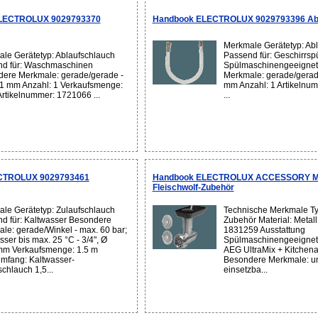
ELECTROLUX 9029793370
Handbook ELECTROLUX 9029793396 Abl
Merkmale Gerätetyp: Ab
le Gerätetyp: Ablaufschlauch
Passend für: Geschirrsp
d für: Waschmaschinen
Spülmaschinengeeignet:
ere Merkmale: gerade/gerade -
Merkmale: gerade/gerad
1 mm Anzahl: 1 Verkaufsmenge:
mm Anzahl: 1 Artikelnu
Artikelnummer: 1721066 ...
...
ECTROLUX 9029793461
Handbook ELECTROLUX ACCESSORY MG 
Fleischwolf-Zubehör
le Gerätetyp: Zulaufschlauch
Technische Merkmale Typ
d für: Kaltwasser Besondere
Zubehör Material: Metall
le: gerade/Winkel - max. 60 bar;
1831259 Ausstattung
sser bis max. 25 °C - 3/4", Ø
Spülmaschinengeeignet: 
m Verkaufsmenge: 1.5 m
AEG UltraMix + Kitchena
umfang: Kaltwasser-
Besondere Merkmale: un
chlauch 1,5...
einsetzba...