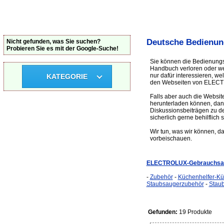
Deutsche Bedienun
Nicht gefunden, was Sie suchen?
Probieren Sie es mit der Google-Suche!
Sie können die Bedienung
Handbuch verloren oder weg
nur dafür interessieren, 
KATEGORIE
den Webseiten von ELECT
Falls aber auch die Websit
herunterladen können, dan
Diskussionsbeiträgen zu d
sicherlich gerne behilflich s
Wir tun, was wir können, d
vorbeischauen.
ELECTROLUX-Gebrauchsan
-
Zubehör
-
Küchenhelfer-K
Staubsaugerzubehör
-
Stau
Gefunden:
19 Produkte