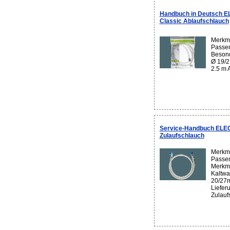
Handbuch in Deutsch 
Classic Ablaufschlauch
Merkma
Passen
Besond
Ø 19/2
2.5 m 
Service-Handbuch EL
Zulaufschlauch
Merkma
Passen
Merkma
Kaltwa
20/27m
Liefer
Zulaufs