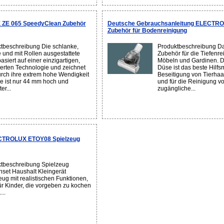
 ZE 065 SpeedyClean Zubehör
Deutsche Gebrauchsanleitung ELECTRO
Zubehör für Bodenreinigung
tbeschreibung Die schlanke,
Produktbeschreibung Da
e und mit Rollen ausgestattete
Zubehör für die Tiefenr
siert auf einer einzigartigen,
Möbeln und Gardinen. Di
ierten Technologie und zeichnet
Düse ist das beste Hilfsm
urch ihre extrem hohe Wendigkeit
Beseitigung von Tierha
ie ist nur 44 mm hoch und
und für die Reinigung v
er...
zugängliche...
CTROLUX ETOY08 Spielzeug
tbeschreibung Spielzeug
set Haushalt Kleingerät
eug mit realistischen Funktionen,
für Kinder, die vorgeben zu kochen
...