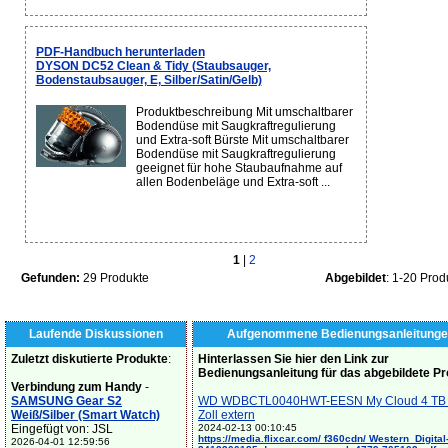
PDF-Handbuch herunterladen
DYSON DC52 Clean & Tidy (Staubsauger,
Bodenstaubsauger, E, Silber/Satin/Gelb)
Produktbeschreibung Mit umschaltbarer
Bodendüse mit Saugkraftregulierung
und Extra-soft Bürste Mit umschaltbarer
Bodendüse mit Saugkraftregulierung
geeignet für hohe Staubaufnahme auf
allen Bodenbeläge und Extra-soft ...
1
|
2
Gefunden:
29 Produkte
Abgebildet
: 1-20 Prod
Laufende Diskussionen
Aufgenommene Bedienungsanleitunge
Zuletzt diskutierte Produkte
:
Hinterlassen Sie hier den Link zur
Bedienungsanleitung für das abgebildete P
Verbindung zum Handy
-
SAMSUNG Gear S2
WD WDBCTL0040HWT-EESN My Cloud 4 TB 
Weiß/Silber (Smart Watch)
Zoll extern
Eingefügt von: JSL
2024-02-13 00:10:45
https://media.flixcar.com/ f360cdn/ Western_Digital
2026-04-01 12:59:56