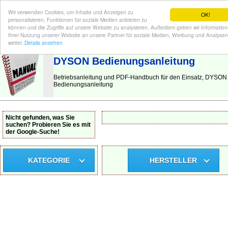
Wir verwenden Cookies, um Inhalte und Anzeigen zu
OK!
personalisieren, Funktionen für soziale Medien anbieten zu
können und die Zugriffe auf unsere Website zu analysieren. Außerdem geben wir Informatio
Ihrer Nutzung unserer Website an unsere Partner für soziale Medien, Werbung und Analysen
BEDIENUNGSANLEITUNG
| Hier finden Sie die deutsche Anleitung!
weiter.
Details ansehen
DYSON Bedienungsanleitung
Betriebsanleitung und PDF-Handbuch für den Einsatz, DYSON
Bedienungsanleitung
Nicht gefunden, was Sie
suchen? Probieren Sie es mit
der Google-Suche!
KATEGORIE
HERSTELLER