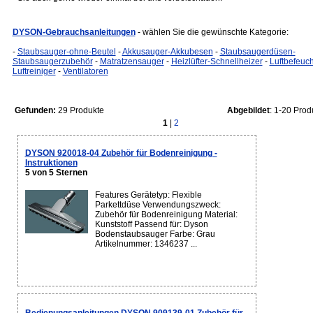
DYSON-Gebrauchsanleitungen
- wählen Sie die gewünschte Kategorie:
-
Staubsauger-ohne-Beutel
-
Akkusauger-Akkubesen
-
Staubsaugerdüsen-
Staubsaugerzubehör
-
Matratzensauger
-
Heizlüfter-Schnellheizer
-
Luftbefeuch
Luftreiniger
-
Ventilatoren
Gefunden:
29 Produkte
Abgebildet
: 1-20 Prod
1
|
2
DYSON 920018-04 Zubehör für Bodenreinigung -
Instruktionen
5 von 5 Sternen
Features Gerätetyp: Flexible
Parkettdüse Verwendungszweck:
Zubehör für Bodenreinigung Material:
Kunststoff Passend für: Dyson
Bodenstaubsauger Farbe: Grau
Artikelnummer: 1346237 ...