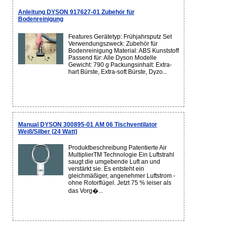
Anleitung DYSON 917627-01 Zubehör für
Bodenreinigung
Features Gerätetyp: Frühjahrsputz Set
Verwendungszweck: Zubehör für
Bodenreinigung Material: ABS Kunststoff
Passend für: Alle Dyson Modelle
Gewicht: 790 g Packungsinhalt: Extra-
hart Bürste, Extra-soft Bürste, Dyzo...
Manual DYSON 300895-01 AM 06 Tischventilator
Weiß/Silber (24 Watt)
Produktbeschreibung Patentierte Air
MultiplierTM Technologie Ein Luftstrahl
saugt die umgebende Luft an und
verstärkt sie. Es entsteht ein
gleichmäßiger, angenehmer Luftstrom -
ohne Rotorflügel. Jetzt 75 % leiser als
das Vorg�...