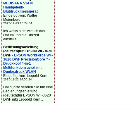
MEDISANA 51430
Handgelenk-
Blutdruckmessgerät
Eingefügt von: Walter
Meienberg
2025-12-13 16:24:54
Ich weiss nicht wie ich das
Datum und die Uhrzeit
einstelle....
Bedienungsanleitung
(deutsch)für EPSON WF-3620
DWF
-
EPSON WorkForce WF-
3620 DWF PrecisionCore™-
Druckkopf 4-in-1
Multifunktionsgerät mit
Duplexdruck WLAN
Eingefügt von: leopold Kern
2025-11-22 14:50:24
Hallo, bitte senden Sie mir eine
Bedienungsanleitung
(deutsch)für EPSON WF-3620
DWF mfg Leopold Kern...