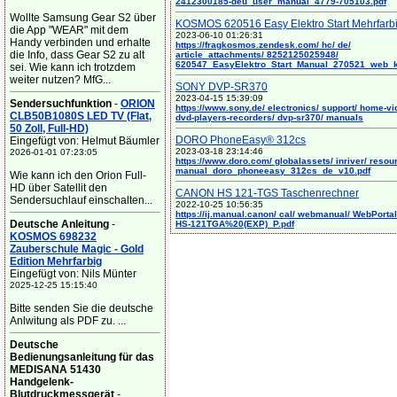
2412300185-deu_user_manual_4779-705103.pdf
Wollte Samsung Gear S2 über
KOSMOS 620516 Easy Elektro Start Mehrfarb
die App "WEAR" mit dem
2023-06-10 01:26:31
Handy verbinden und erhalte
https://fragkosmos.zendesk.com/ hc/ de/
die Info, dass Gear S2 zu alt
article_attachments/ 8252125025948/
620547_EasyElektro_Start_Manual_270521_web_
sei. Wie kann ich trotzdem
weiter nutzen? MfG...
SONY DVP-SR370
2023-04-15 15:39:09
Sendersuchfunktion
-
ORION
https://www.sony.de/ electronics/ support/ home-vi
CLB50B1080S LED TV (Flat,
dvd-players-recorders/ dvp-sr370/ manuals
50 Zoll, Full-HD)
DORO PhoneEasy® 312cs
Eingefügt von: Helmut Bäumler
2023-03-18 23:14:46
2026-01-01 07:23:05
https://www.doro.com/ globalassets/ inriver/ resou
manual_doro_phoneeasy_312cs_de_v10.pdf
Wie kann ich den Orion Full-
HD über Satellit den
CANON HS 121-TGS Taschenrechner
Sendersuchlauf einschalten...
2022-10-25 10:56:35
https://ij.manual.canon/ cal/ webmanual/ WebPortal/
Deutsche Anleitung
-
HS-121TGA%20(EXP)_P.pdf
KOSMOS 698232
Zauberschule Magic - Gold
Edition Mehrfarbig
Eingefügt von: Nils Münter
2025-12-25 15:15:40
Bitte senden Sie die deutsche
Anlwitung als PDF zu. ...
Deutsche
Bedienungsanleitung für das
MEDISANA 51430
Handgelenk-
Blutdruckmessgerät
-