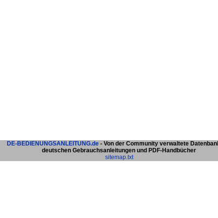
DE-BEDIENUNGSANLEITUNG.de
- Von der Community verwaltete Datenban
deutschen Gebrauchsanleitungen und PDF-Handbücher
sitemap.txt