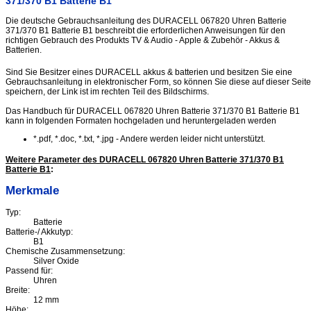
371/370 B1 Batterie B1
Die deutsche Gebrauchsanleitung des DURACELL 067820 Uhren Batterie
371/370 B1 Batterie B1 beschreibt die erforderlichen Anweisungen für den
richtigen Gebrauch des Produkts TV & Audio - Apple & Zubehör - Akkus &
Batterien.
Sind Sie Besitzer eines DURACELL akkus & batterien und besitzen Sie eine
Gebrauchsanleitung in elektronischer Form, so können Sie diese auf dieser Seite
speichern, der Link ist im rechten Teil des Bildschirms.
Das Handbuch für DURACELL 067820 Uhren Batterie 371/370 B1 Batterie B1
kann in folgenden Formaten hochgeladen und heruntergeladen werden
*.pdf, *.doc, *.txt, *.jpg - Andere werden leider nicht unterstützt.
Weitere Parameter des DURACELL 067820 Uhren Batterie 371/370 B1
Batterie B1
:
Merkmale
Typ:
Batterie
Batterie-/ Akkutyp:
B1
Chemische Zusammensetzung:
Silver Oxide
Passend für:
Uhren
Breite:
12 mm
Höhe: