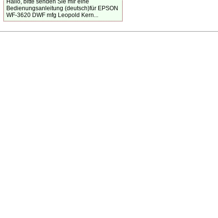
Hallo, bitte senden Sie mir eine
Bedienungsanleitung (deutsch)für EPSON
WF-3620 DWF mfg Leopold Kern...