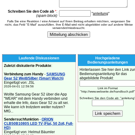
Schreiben Sie den Code ab
*
:
"
anleitung
"
(spam block)
Falls Sie eine Reaktion / eine Antwort auf Ihren Beitrag erhalten möchten, vergessen Sie
nicht, das Feld "E-Mail" auszufüllen. Ihre E-Mail wird nicht abgebildet oder auf andere Weise
verwendet/missbraucht.
Laufende Diskussionen
Hochgeladene
Bedienungsanleitungen
Zuletzt diskutierte Produkte
:
Hinterlassen Sie hier den Link zur
Bedienungsanleitung für das
Verbindung zum Handy
-
SAMSUNG
abgebildete Produkt:
Gear S2 Weiß/Silber (Smart Watch)
Eingefügt von: JSL
2026-04-01 12:59:56
Link im Format
"http://www.webseite.de/handbuch.pdf"
Wollte Samsung Gear S2 über die App
"WEAR" mit dem Handy verbinden und
Schreiben Sie den Code ab: "anleitung
erhalte die Info, dass Gear S2 zu alt sei.
Wie kann ich trotzdem weiter nutzen?
MfG...
Sendersuchfunktion
-
ORION
CLB50B1080S LED TV (Flat, 50 Zoll, Full-
HD)
Eingefügt von: Helmut Bäumler