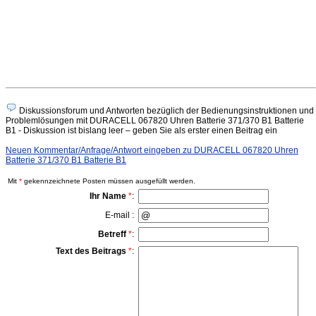
Diskussionsforum und Antworten bezüglich der Bedienungsinstruktionen und
Problemlösungen mit DURACELL 067820 Uhren Batterie 371/370 B1 Batterie
B1 - Diskussion ist bislang leer – geben Sie als erster einen Beitrag ein
Neuen Kommentar/Anfrage/Antwort eingeben zu DURACELL 067820 Uhren
Batterie 371/370 B1 Batterie B1
Mit
*
gekennzeichnete Posten müssen ausgefüllt werden.
Ihr Name
*
:
E-mail :
Betreff
*
:
Text des Beitrags
*
: