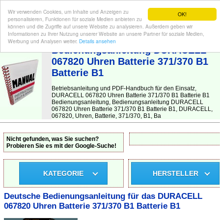
Wir verwenden Cookies, um Inhalte und Anzeigen zu
OK!
personalisieren, Funktionen für soziale Medien anbieten zu
können und die Zugriffe auf unsere Website zu analysieren. Außerdem geben wir
Informationen zu Ihrer Nutzung unserer Website an unsere Partner für soziale Medien,
BEDIENUNGSANLEITUNG
| Hier finden Sie die deutsche Anleitung!
Werbung und Analysen weiter.
Details ansehen
Bedienungsanleitung DURACELL
067820 Uhren Batterie 371/370 B1
Batterie B1
Betriebsanleitung und PDF-Handbuch für den Einsatz,
DURACELL 067820 Uhren Batterie 371/370 B1 Batterie B1
Bedienungsanleitung, Bedienungsanleitung DURACELL
067820 Uhren Batterie 371/370 B1 Batterie B1, DURACELL,
067820, Uhren, Batterie, 371/370, B1, Ba
Nicht gefunden, was Sie suchen?
Probieren Sie es mit der Google-Suche!
KATEGORIE
HERSTELLER
Deutsche Bedienungsanleitung für das DURACELL
067820 Uhren Batterie 371/370 B1 Batterie B1