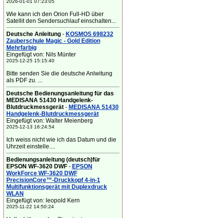
2026-01-01 07:23:05
Wie kann ich den Orion Full-HD über
Satellit den Sendersuchlauf einschalten...
Deutsche Anleitung
-
KOSMOS 698232
Zauberschule Magic - Gold Edition
Mehrfarbig
Eingefügt von: Nils Münter
2025-12-25 15:15:40
Bitte senden Sie die deutsche Anlwitung
als PDF zu. ...
Deutsche Bedienungsanleitung für das
MEDISANA 51430 Handgelenk-
Blutdruckmessgerät
-
MEDISANA 51430
Handgelenk-Blutdruckmessgerät
Eingefügt von: Walter Meienberg
2025-12-13 16:24:54
Ich weiss nicht wie ich das Datum und die
Uhrzeit einstelle....
Bedienungsanleitung (deutsch)für
EPSON WF-3620 DWF
-
EPSON
WorkForce WF-3620 DWF
PrecisionCore™-Druckkopf 4-in-1
Multifunktionsgerät mit Duplexdruck
WLAN
Eingefügt von: leopold Kern
2025-11-22 14:50:24