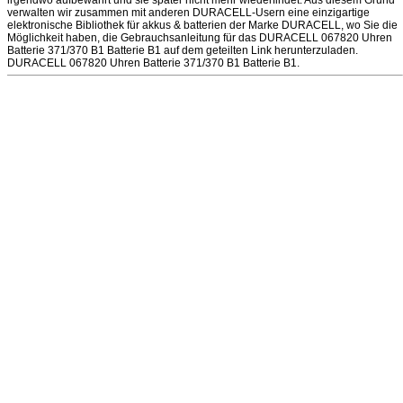
irgendwo aufbewahrt und sie später nicht mehr wiederfindet. Aus diesem Grund
verwalten wir zusammen mit anderen DURACELL-Usern eine einzigartige
elektronische Bibliothek für akkus & batterien der Marke DURACELL, wo Sie die
Möglichkeit haben, die Gebrauchsanleitung für das DURACELL 067820 Uhren
Batterie 371/370 B1 Batterie B1 auf dem geteilten Link herunterzuladen.
DURACELL 067820 Uhren Batterie 371/370 B1 Batterie B1.