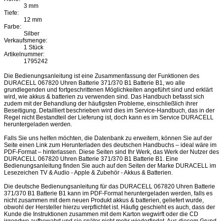
3 mm
Tiefe:
12 mm
Farbe:
Silber
Verkaufsmenge:
1 Stück
Artikelnummer:
1795242
Die Bedienungsanleitung ist eine Zusammenfassung der Funktionen des
DURACELL 067820 Uhren Batterie 371/370 B1 Batterie B1, wo alle
grundlegenden und fortgeschrittenen Möglichkeiten angeführt sind und erklärt
wird, wie akkus & batterien zu verwenden sind. Das Handbuch befasst sich
zudem mit der Behandlung der häufigsten Probleme, einschließlich ihrer
Beseitigung. Detailliert beschrieben wird dies im Service-Handbuch, das in der
Regel nicht Bestandteil der Lieferung ist, doch kann es im Service DURACELL
heruntergeladen werden.
Falls Sie uns helfen möchten, die Datenbank zu erweitern, können Sie auf der
Seite einen Link zum Herunterladen des deutschen Handbuchs – ideal wäre im
PDF-Format – hinterlassen. Diese Seiten sind Ihr Werk, das Werk der Nutzer des
DURACELL 067820 Uhren Batterie 371/370 B1 Batterie B1. Eine
Bedienungsanleitung finden Sie auch auf den Seiten der Marke DURACELL im
Lesezeichen TV & Audio - Apple & Zubehör - Akkus & Batterien.
Die deutsche Bedienungsanleitung für das DURACELL 067820 Uhren Batterie
371/370 B1 Batterie B1 kann im PDF-Format heruntergeladen werden, falls es
nicht zusammen mit dem neuen Produkt akkus & batterien, geliefert wurde,
obwohl der Hersteller hierzu verpflichtet ist. Häufig geschieht es auch, dass der
Kunde die Instruktionen zusammen mit dem Karton wegwirft oder die CD