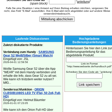
Schreiben Sie den Code ab
*
:
"
anleitung
"
(spam block)
Falls Sie eine Reaktion / eine Antwort auf Ihren Beitrag erhalten möchten, vergessen Sie
nicht, das Feld "E-Mail" auszufüllen. Ihre E-Mail wird nicht abgebildet oder auf andere Weise
verwendet/missbraucht.
Laufende Diskussionen
Hochgeladene
Bedienungsanleitungen
Zuletzt diskutierte Produkte
:
Hinterlassen Sie hier den Link zur
Bedienungsanleitung für das
Verbindung zum Handy
-
SAMSUNG
abgebildete Produkt:
Gear S2 Weiß/Silber (Smart Watch)
Eingefügt von: JSL
2026-04-01 12:59:56
Link im Format
"http://www.webseite.de/handbuch.pdf"
Wollte Samsung Gear S2 über die App
"WEAR" mit dem Handy verbinden und
Schreiben Sie den Code ab: "anleitung
erhalte die Info, dass Gear S2 zu alt sei.
Wie kann ich trotzdem weiter nutzen?
MfG...
Sendersuchfunktion
-
ORION
CLB50B1080S LED TV (Flat, 50 Zoll, Full-
HD)
Eingefügt von: Helmut Bäumler
2026-01-01 07:23:05
Wie kann ich den Orion Full-HD über