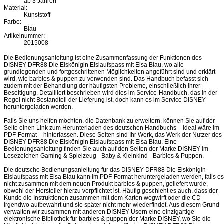
ab 3 Jahren
Material:
Kunststoff
Farbe:
Blau
Artikelnummer:
2015008
Die Bedienungsanleitung ist eine Zusammenfassung der Funktionen des
DISNEY DFR88 Die Eiskönigin Eislaufspass mit Elsa Blau, wo alle
grundlegenden und fortgeschrittenen Möglichkeiten angeführt sind und erklärt
wird, wie barbies & puppen zu verwenden sind. Das Handbuch befasst sich
zudem mit der Behandlung der häufigsten Probleme, einschließlich ihrer
Beseitigung. Detailliert beschrieben wird dies im Service-Handbuch, das in der
Regel nicht Bestandteil der Lieferung ist, doch kann es im Service DISNEY
heruntergeladen werden.
Falls Sie uns helfen möchten, die Datenbank zu erweitern, können Sie auf der
Seite einen Link zum Herunterladen des deutschen Handbuchs – ideal wäre im
PDF-Format – hinterlassen. Diese Seiten sind Ihr Werk, das Werk der Nutzer des
DISNEY DFR88 Die Eiskönigin Eislaufspass mit Elsa Blau. Eine
Bedienungsanleitung finden Sie auch auf den Seiten der Marke DISNEY im
Lesezeichen Gaming & Spielzeug - Baby & Kleinkind - Barbies & Puppen.
Die deutsche Bedienungsanleitung für das DISNEY DFR88 Die Eiskönigin
Eislaufspass mit Elsa Blau kann im PDF-Format heruntergeladen werden, falls es
nicht zusammen mit dem neuen Produkt barbies & puppen, geliefert wurde,
obwohl der Hersteller hierzu verpflichtet ist. Häufig geschieht es auch, dass der
Kunde die Instruktionen zusammen mit dem Karton wegwirft oder die CD
irgendwo aufbewahrt und sie später nicht mehr wiederfindet. Aus diesem Grund
verwalten wir zusammen mit anderen DISNEY-Usern eine einzigartige
elektronische Bibliothek für barbies & puppen der Marke DISNEY, wo Sie die