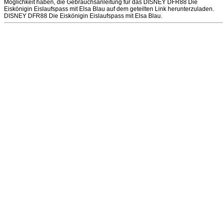
Möglichkeit haben, die Gebrauchsanleitung für das DISNEY DFR88 Die
Eiskönigin Eislaufspass mit Elsa Blau auf dem geteilten Link herunterzuladen.
DISNEY DFR88 Die Eiskönigin Eislaufspass mit Elsa Blau.