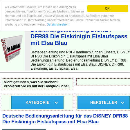
Wir verwenden Cookies, um Inhalte und Anzeigen zu
OK!
personalisieren, Funktionen für soziale Medien anbieten zu
können und die Zugriffe auf unsere Website zu analysieren. Außerdem geben wir
Informationen zu Ihrer Nutzung unserer Website an unsere Partner für soziale Medien,
BEDIENUNGSANLEITUNG
| Hier finden Sie die deutsche Anleitung!
Werbung und Analysen weiter.
Details ansehen
Bedienungsanleitung DISNEY
DFR88 Die Eiskönigin Eislaufspass
mit Elsa Blau
Betriebsanleitung und PDF-Handbuch für den Einsatz, DISNEY
DFR88 Die Eiskönigin Eislaufspass mit Elsa Blau
Bedienungsanleitung, Bedienungsanleitung DISNEY DFR88
Die Eiskönigin Eislaufspass mit Elsa Blau, DISNEY, DFR88,
Eiskönigin, Eislaufspass, Elsa
Nicht gefunden, was Sie suchen?
Probieren Sie es mit der Google-Suche!
KATEGORIE
HERSTELLER
Deutsche Bedienungsanleitung für das DISNEY DFR88
Die Eiskönigin Eislaufspass mit Elsa Blau