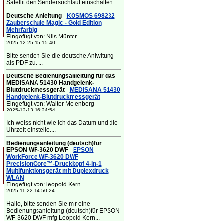
Satellit den Sendersuchlauf einschalten...
Deutsche Anleitung
-
KOSMOS 698232
Zauberschule Magic - Gold Edition
Mehrfarbig
Eingefügt von: Nils Münter
2025-12-25 15:15:40
Bitte senden Sie die deutsche Anlwitung
als PDF zu. ...
Deutsche Bedienungsanleitung für das
MEDISANA 51430 Handgelenk-
Blutdruckmessgerät
-
MEDISANA 51430
Handgelenk-Blutdruckmessgerät
Eingefügt von: Walter Meienberg
2025-12-13 16:24:54
Ich weiss nicht wie ich das Datum und die
Uhrzeit einstelle....
Bedienungsanleitung (deutsch)für
EPSON WF-3620 DWF
-
EPSON
WorkForce WF-3620 DWF
PrecisionCore™-Druckkopf 4-in-1
Multifunktionsgerät mit Duplexdruck
WLAN
Eingefügt von: leopold Kern
2025-11-22 14:50:24
Hallo, bitte senden Sie mir eine
Bedienungsanleitung (deutsch)für EPSON
WF-3620 DWF mfg Leopold Kern...