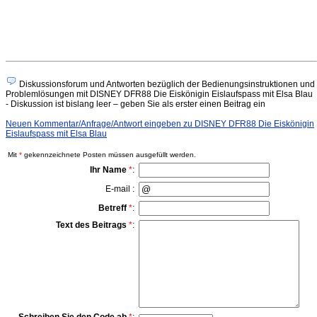
Diskussionsforum und Antworten bezüglich der Bedienungsinstruktionen und
Problemlösungen mit DISNEY DFR88 Die Eiskönigin Eislaufspass mit Elsa Blau
- Diskussion ist bislang leer – geben Sie als erster einen Beitrag ein
Neuen Kommentar/Anfrage/Antwort eingeben zu DISNEY DFR88 Die Eiskönigin
Eislaufspass mit Elsa Blau
Mit
*
gekennzeichnete Posten müssen ausgefüllt werden.
Ihr Name
*
:
E-mail :
Betreff
*
:
Text des Beitrags
*
: