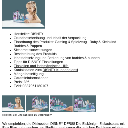
Hersteller: DISNEY
Grundbeschreibung und Inhalt der Verpackung
Einordnung des Produkts: Gaming & Spielzeug - Baby & Kleinkind -
Barbies & Puppen
Sicherheitsanweisungen
Beschreibung des Produkts
Inbetriebsetzung und Bedienung von barbies & puppen
Tipps für DISNEY-Einstellungen
Einstellen und fachmännische Hilfe
Kontaktdaten zum
DISNEY-Kundendienst
Mängelbeseitigung
Garantieinformationen
Preis: 28€
EAN: 0887961180107
Klicken Sie um das Bild zu vergrößern
Wir empfehlen, die Diskussion DISNEY DFR88 Die Eiskönigin Eislaufspass mit
Elsa Blau zu besuchen, wo ähnliche und sogar die gleichen Probleme mit dem