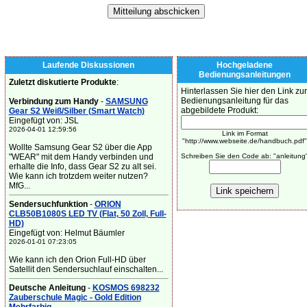
Laufende Diskussionen
Hochgeladene
Bedienungsanleitungen
Zuletzt diskutierte Produkte
:
Hinterlassen Sie hier den Link zur
Bedienungsanleitung für das
Verbindung zum Handy
-
SAMSUNG
abgebildete Produkt:
Gear S2 Weiß/Silber (Smart Watch)
Eingefügt von: JSL
2026-04-01 12:59:56
Link im Format
"http://www.webseite.de/handbuch.pdf"
Wollte Samsung Gear S2 über die App
"WEAR" mit dem Handy verbinden und
Schreiben Sie den Code ab: "anleitung
erhalte die Info, dass Gear S2 zu alt sei.
Wie kann ich trotzdem weiter nutzen?
MfG...
Sendersuchfunktion
-
ORION
CLB50B1080S LED TV (Flat, 50 Zoll, Full-
HD)
Eingefügt von: Helmut Bäumler
2026-01-01 07:23:05
Wie kann ich den Orion Full-HD über
Satellit den Sendersuchlauf einschalten...
Deutsche Anleitung
-
KOSMOS 698232
Zauberschule Magic - Gold Edition