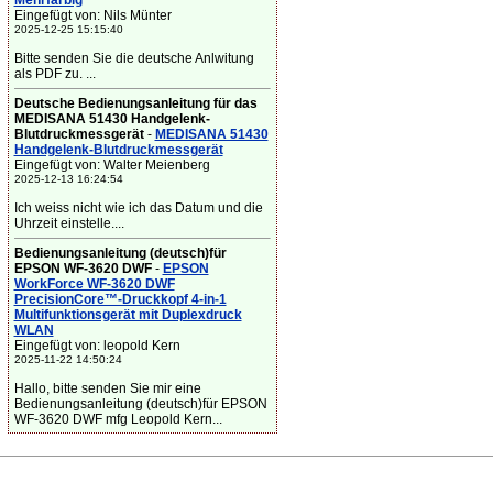
Mehrfarbig
Eingefügt von: Nils Münter
2025-12-25 15:15:40
Bitte senden Sie die deutsche Anlwitung
als PDF zu. ...
Deutsche Bedienungsanleitung für das
MEDISANA 51430 Handgelenk-
Blutdruckmessgerät
-
MEDISANA 51430
Handgelenk-Blutdruckmessgerät
Eingefügt von: Walter Meienberg
2025-12-13 16:24:54
Ich weiss nicht wie ich das Datum und die
Uhrzeit einstelle....
Bedienungsanleitung (deutsch)für
EPSON WF-3620 DWF
-
EPSON
WorkForce WF-3620 DWF
PrecisionCore™-Druckkopf 4-in-1
Multifunktionsgerät mit Duplexdruck
WLAN
Eingefügt von: leopold Kern
2025-11-22 14:50:24
Hallo, bitte senden Sie mir eine
Bedienungsanleitung (deutsch)für EPSON
WF-3620 DWF mfg Leopold Kern...