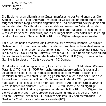
4250114307328
Artikelnummer:
1534842
Die Bedienungsanleitung ist eine Zusammenfassung der Funktionen des Die
Siedler 3 - Gold Edition (Software Pyramide) [PC], wo alle grundlegenden und
fortgeschrittenen Möglichkeiten angeführt sind und erklärt wird, wie pc games zu
verwenden sind. Das Handbuch befasst sich zudem mit der Behandlung der
häufigsten Probleme, einschließlich ihrer Beseitigung. Detailliert beschrieben
wird dies im Service-Handbuch, das in der Regel nicht Bestandteil der Lieferung
ist, doch kann es im Service BRAUN PETER (SW) heruntergeladen werden.
Falls Sie uns helfen möchten, die Datenbank zu erweitern, können Sie auf der
Seite einen Link zum Herunterladen des deutschen Handbuchs – ideal wäre im
PDF-Format – hinterlassen. Diese Seiten sind Ihr Werk, das Werk der Nutzer des
Die Siedler 3 - Gold Edition (Software Pyramide) [PC]. Eine Bedienungsanleitung
finden Sie auch auf den Seiten der Marke BRAUN PETER (SW) im Lesezeichen
Gaming & Spielzeug - PCs & Notebooks - PC Games.
Die deutsche Bedienungsanleitung für das Die Siedler 3 - Gold Edition (Software
Pyramide) [PC] kann im PDF-Format heruntergeladen werden, falls es nicht
zusammen mit dem neuen Produkt pc games, geliefert wurde, obwohl der
Hersteller hierzu verpflichtet ist. Häufig geschieht es auch, dass der Kunde die
Instruktionen zusammen mit dem Karton wegwirft oder die CD irgendwo
aufbewahrt und sie später nicht mehr wiederfindet. Aus diesem Grund verwalten
wir zusammen mit anderen BRAUN PETER (SW)-Usern eine einzigartige
elektronische Bibliothek für pc games der Marke BRAUN PETER (SW), wo Sie
die Möglichkeit haben, die Gebrauchsanleitung für das Die Siedler 3 - Gold
Edition (Software Pyramide) [PC] auf dem geteilten Link herunterzuladen. Die
Siedler 3 - Gold Edition (Software Pyramide) [PC].