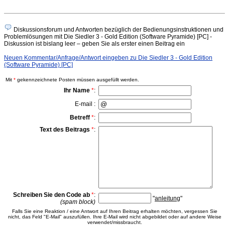
Diskussionsforum und Antworten bezüglich der Bedienungsinstruktionen und
Problemlösungen mit Die Siedler 3 - Gold Edition (Software Pyramide) [PC] -
Diskussion ist bislang leer – geben Sie als erster einen Beitrag ein
Neuen Kommentar/Anfrage/Antwort eingeben zu Die Siedler 3 - Gold Edition
(Software Pyramide) [PC]
Mit
*
gekennzeichnete Posten müssen ausgefüllt werden.
Ihr Name
*
:
E-mail :
Betreff
*
:
Text des Beitrags
*
:
Schreiben Sie den Code ab
*
:
"
anleitung
"
(spam block)
Falls Sie eine Reaktion / eine Antwort auf Ihren Beitrag erhalten möchten, vergessen Sie
nicht, das Feld "E-Mail" auszufüllen. Ihre E-Mail wird nicht abgebildet oder auf andere Weise
verwendet/missbraucht.