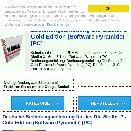
Wir verwenden Cookies, um Inhalte und Anzeigen zu
OK!
personalisieren, Funktionen für soziale Medien anbieten zu
können und die Zugriffe auf unsere Website zu analysieren. Außerdem geben wir
Informationen zu Ihrer Nutzung unserer Website an unsere Partner für soziale Medien,
BEDIENUNGSANLEITUNG
| Hier finden Sie die deutsche Anleitung!
Werbung und Analysen weiter.
Details ansehen
Bedienungsanleitung Die Siedler 3 -
Gold Edition (Software Pyramide)
[PC]
Betriebsanleitung und PDF-Handbuch für den Einsatz, Die
Siedler 3 - Gold Edition (Software Pyramide) [PC]
Bedienungsanleitung, Bedienungsanleitung Die Siedler 3 -
Gold Edition (Software Pyramide) [PC], Die, Siedler, 3, Gold,
Edition, Software, Pyramide
Nicht gefunden, was Sie suchen?
Probieren Sie es mit der Google-Suche!
KATEGORIE
HERSTELLER
Deutsche Bedienungsanleitung für das Die Siedler 3 -
Gold Edition (Software Pyramide) [PC]