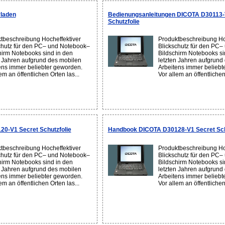
laden
Bedienungsanleitungen DICOTA D30113-
Schutzfolie
tbeschreibung Hocheffektiver
Produktbeschreibung Ho
chutz für den PC– und Notebook–
Blickschutz für den PC
hirm Notebooks sind in den
Bildschirm Notebooks si
n Jahren aufgrund des mobilen
letzten Jahren aufgrund
ens immer beliebter geworden.
Arbeitens immer beliebt
em an öffentlichen Orten las...
Vor allem an öffentlichen 
0-V1 Secret Schutzfolie
Handbook DICOTA D30128-V1 Secret Sch
tbeschreibung Hocheffektiver
Produktbeschreibung Ho
chutz für den PC– und Notebook–
Blickschutz für den PC
hirm Notebooks sind in den
Bildschirm Notebooks si
n Jahren aufgrund des mobilen
letzten Jahren aufgrund
ens immer beliebter geworden.
Arbeitens immer beliebt
em an öffentlichen Orten las...
Vor allem an öffentlichen 