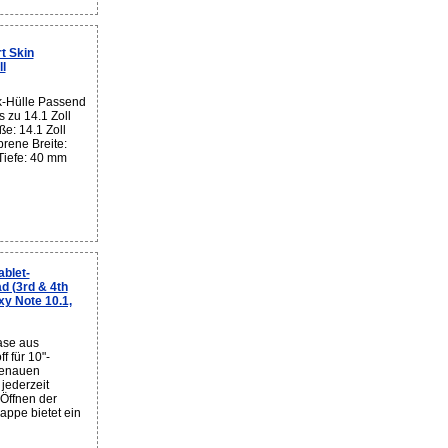
t Skin
l
k-Hülle Passend
s zu 14.1 Zoll
e: 14.1 Zoll
prene Breite:
iefe: 40 mm
blet-
ad (3rd & 4th
xy Note 10.1,
ase aus
 für 10"-
genauen
 jederzeit
 Öffnen der
appe bietet ein