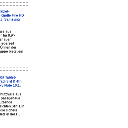
ablet-
, Kindle Fire HD
8.3, Samsung
ase aus
 für 8.9"-
genauen
 jederzeit
 Öffnen der
appe bietet ein
it Tablet-
Pad (3rd & 4th
xy Note 10.1,
hutzhülle aus
re passgenaue
hützende
chten Stift. Ein
 die sichere
ts in der Hü...