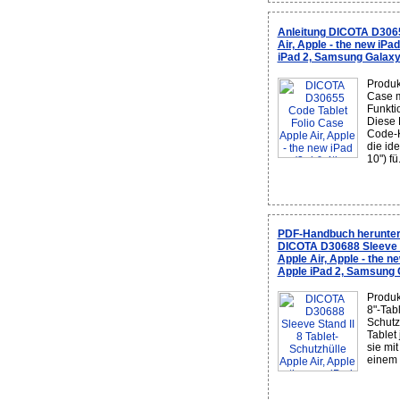
Anleitung DICOTA D3065
Air, Apple - the new iPa
iPad 2, Samsung Galaxy
Produk
Case m
Funkti
Diese 
Code-K
die id
10") fü.
PDF-Handbuch herunter
DICOTA D30688 Sleeve St
Apple Air, Apple - the n
Apple iPad 2, Samsung 
Produk
8"-Tab
Schutz
Tablet
sie mi
einem i