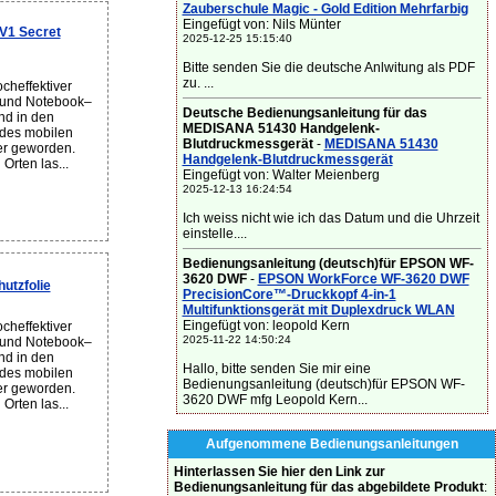
Zauberschule Magic - Gold Edition Mehrfarbig
Eingefügt von: Nils Münter
V1 Secret
2025-12-25 15:15:40
Bitte senden Sie die deutsche Anlwitung als PDF
zu. ...
cheffektiver
– und Notebook–
Deutsche Bedienungsanleitung für das
nd in den
MEDISANA 51430 Handgelenk-
 des mobilen
Blutdruckmessgerät
-
MEDISANA 51430
er geworden.
Handgelenk-Blutdruckmessgerät
Orten las...
Eingefügt von: Walter Meienberg
2025-12-13 16:24:54
Ich weiss nicht wie ich das Datum und die Uhrzeit
einstelle....
Bedienungsanleitung (deutsch)für EPSON WF-
3620 DWF
-
EPSON WorkForce WF-3620 DWF
utzfolie
PrecisionCore™-Druckkopf 4-in-1
Multifunktionsgerät mit Duplexdruck WLAN
Eingefügt von: leopold Kern
cheffektiver
2025-11-22 14:50:24
– und Notebook–
nd in den
Hallo, bitte senden Sie mir eine
 des mobilen
Bedienungsanleitung (deutsch)für EPSON WF-
er geworden.
3620 DWF mfg Leopold Kern...
Orten las...
Aufgenommene Bedienungsanleitungen
Hinterlassen Sie hier den Link zur
Bedienungsanleitung für das abgebildete Produkt
: