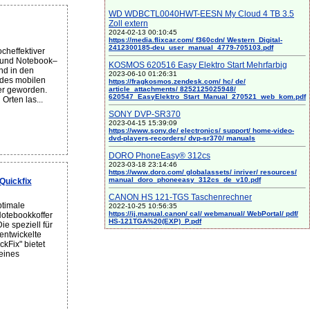
WD WDBCTL0040HWT-EESN My Cloud 4 TB 3.5
Zoll extern
2024-02-13 00:10:45
https://media.flixcar.com/ f360cdn/ Western_Digital-
2412300185-deu_user_manual_4779-705103.pdf
cheffektiver
– und Notebook–
KOSMOS 620516 Easy Elektro Start Mehrfarbig
nd in den
2023-06-10 01:26:31
 des mobilen
https://fragkosmos.zendesk.com/ hc/ de/
article_attachments/ 8252125025948/
er geworden.
620547_EasyElektro_Start_Manual_270521_web_kom.pdf
Orten las...
SONY DVP-SR370
2023-04-15 15:39:09
https://www.sony.de/ electronics/ support/ home-video-
dvd-players-recorders/ dvp-sr370/ manuals
DORO PhoneEasy® 312cs
2023-03-18 23:14:46
https://www.doro.com/ globalassets/ inriver/ resources/
manual_doro_phoneeasy_312cs_de_v10.pdf
Quickfix
CANON HS 121-TGS Taschenrechner
timale
2022-10-25 10:56:35
https://ij.manual.canon/ cal/ webmanual/ WebPortal/ pdf/
Notebookkoffer
HS-121TGA%20(EXP)_P.pdf
ie speziell für
entwickelte
kFix" bietet
eines