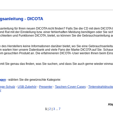
gsanleitung - DICOTA
anleitung für Ihren neuen DICOTA nicht finden? Falls Sie die CD mit dem DICOTA
 Rat mit der Einstellung bzw. einer fehlerhaften Meldung benötigen oder Sie sich
ichkeiten und Funktionen DICOTA, bietet, so können Sie die Gebrauchsanleitung 
e des Herstellers keine Informationen darüber bietet, wo Sie eine Gebrauchsanleit
n warten hier unsere Datenbank und viele Fans der Marke DICOTA auf Sie. Schaue
em gesuchten Produkt an. Die erfahreneren DICOTA -User werden Ihnen beim Einste
amit Sie genau das finden, was Sie suchen, und dass Sie auch gerne wieder einmal
ngen
- wählen Sie die gewünschte Kategorie:
lege-Schutz
-
USB-Zubehör
-
Presenter
-
Taschen-Cover-Cases
-
Tintenstrahldruck
r
Abg
1
|
2
|
3
...
7