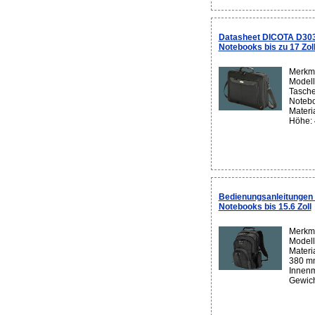
Datasheet DICOTA D30
Notebooks bis zu 17 Zol
Merkma
Modell
Tasche
Notebo
Materi
Höhe: 
Bedienungsanleitunge
Notebooks bis 15.6 Zoll
Merkma
Modell
Materi
380 m
Innenm
Gewich