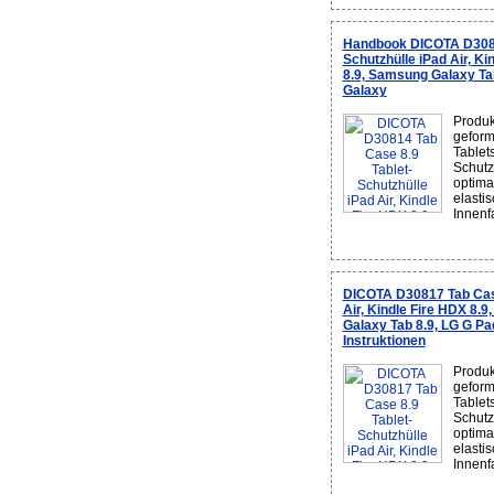
Handbook DICOTA D3081
Schutzhülle iPad Air, Ki
8.9, Samsung Galaxy Ta
Galaxy
Produk
geform
Tablet
Schutzh
optima
elasti
Innenfa
DICOTA D30817 Tab Case
Air, Kindle Fire HDX 8.9
Galaxy Tab 8.9, LG G Pa
Instruktionen
Produk
geform
Tablet
Schutzh
optima
elasti
Innenfa