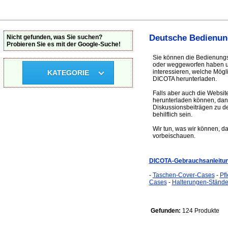
Deutsche Bedienun
Nicht gefunden, was Sie suchen?
Probieren Sie es mit der Google-Suche!
Sie können die Bedienungs
oder weggeworfen haben und
interessieren, welche Mögl
KATEGORIE
DICOTA herunterladen.
Falls aber auch die Websit
herunterladen können, dan
Diskussionsbeiträgen zu d
behilflich sein.
Wir tun, was wir können, d
vorbeischauen.
DICOTA-Gebrauchsanleitu
-
Taschen-Cover-Cases
-
Pf
Cases
-
Halterungen-Stände
Gefunden:
124 Produkte