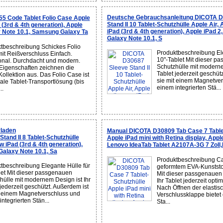
Deutsche Gebrauchsanleitung DICOTA D
5 Code Tablet Folio Case Apple
Stand II 10 Tablet-Schutzhülle Apple Air, 
d (3rd & 4th generation), Apple
iPad (3rd & 4th generation), Apple iPad 
 Note 10.1, Samsung Galaxy Ta
Galaxy Note 10.1, S
tbeschreibung Schickes Folio
Produktbeschreibung Ele
it Reißverschluss Einfach.
10"-Tablet Mit dieser p
onal. Durchdacht und modern.
Schutzhülle mit moderne
Eigenschaften zeichnen die
Tablet jederzeit geschüt
ollektion aus. Das Folio Case ist
sie mit einem Magnetve
eale Tablet-Transportlösung (bis
einem integrierten Stä...
..
laden
Manual DICOTA D30809 Tab Case 7 Table
and II 8 Tablet-Schutzhülle
Apple iPad mini with Retina display, Apple
ew iPad (3rd & 4th generation),
Lenovo IdeaTab Tablet A2107A-3G 7 Zol
Galaxy Note 10.1, Sa
Produktbeschreibung C
tbeschreibung Elegante Hülle für
geformtem EVA-Kunststoff
let Mit dieser passgenauen
Mit dieser passgenauen 
hülle mit modernem Design ist Ihr
Ihr Tablet jederzeit opti
 jederzeit geschützt. Außerdem ist
Nach Öffnen der elastis
t einem Magnetverschluss und
Verschlussklappe bietet
ntegrierten Stän...
Sta...