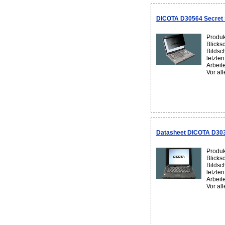
DICOTA D30564 Secret Sc
Produk
Blicks
Bildsc
letzte
Arbeit
Vor all
Datasheet DICOTA D303
Produk
Blicks
Bildsc
letzte
Arbeit
Vor all