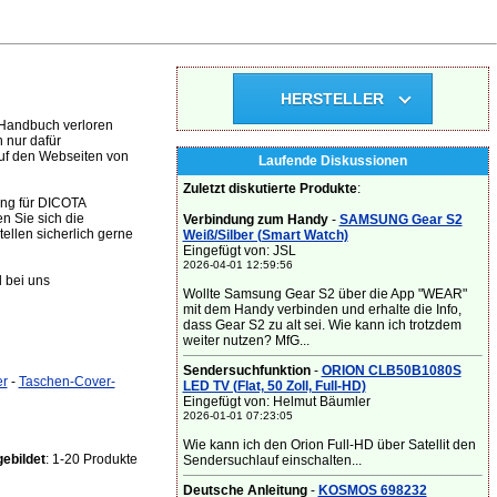
HERSTELLER
 Handbuch verloren
 nur dafür
auf den Webseiten von
Laufende Diskussionen
Zuletzt diskutierte Produkte
:
ung für DICOTA
n Sie sich die
Verbindung zum Handy
-
SAMSUNG Gear S2
llen sicherlich gerne
Weiß/Silber (Smart Watch)
Eingefügt von: JSL
2026-04-01 12:59:56
 bei uns
Wollte Samsung Gear S2 über die App "WEAR"
mit dem Handy verbinden und erhalte die Info,
dass Gear S2 zu alt sei. Wie kann ich trotzdem
weiter nutzen? MfG...
Sendersuchfunktion
-
ORION CLB50B1080S
er
-
Taschen-Cover-
LED TV (Flat, 50 Zoll, Full-HD)
Eingefügt von: Helmut Bäumler
2026-01-01 07:23:05
Wie kann ich den Orion Full-HD über Satellit den
ebildet
: 1-20 Produkte
Sendersuchlauf einschalten...
Deutsche Anleitung
-
KOSMOS 698232