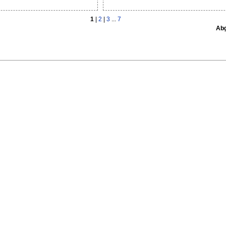
1
|
2
|
3
...
7
Abg