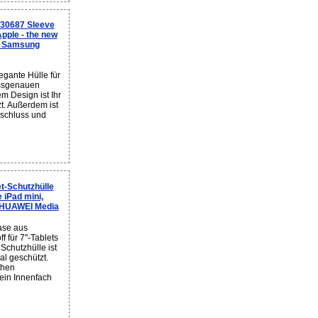
30687 Sleeve
Apple - the new
2, Samsung
gante Hülle für
assgenauen
m Design ist Ihr
zt. Außerdem ist
rschluss und
t-Schutzhülle
 iPad mini,
l,HUAWEI Media
ase aus
 für 7"-Tablets
Schutzhülle ist
mal geschützt.
chen
 ein Innenfach