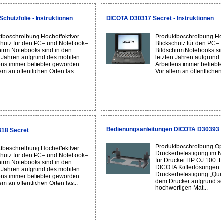
hutzfolie - Instruktionen
DICOTA D30317 Secret - Instruktionen
tbeschreibung Hocheffektiver
Produktbeschreibung Ho
chutz für den PC– und Notebook–
Blickschutz für den PC
hirm Notebooks sind in den
Bildschirm Notebooks si
n Jahren aufgrund des mobilen
letzten Jahren aufgrund
ens immer beliebter geworden.
Arbeitens immer beliebt
em an öffentlichen Orten las...
Vor allem an öffentlichen 
Bedienungsanleitungen DICOTA D30393 
18 Secret
Produktbeschreibung Op
tbeschreibung Hocheffektiver
Druckerbefestigung im 
chutz für den PC– und Notebook–
für Drucker HP OJ 100. D
hirm Notebooks sind in den
DICOTA Kofferlösungen 
n Jahren aufgrund des mobilen
Druckerbefestigung „Quic
ens immer beliebter geworden.
dem Drucker aufgrund s
em an öffentlichen Orten las...
hochwertigen Mat...