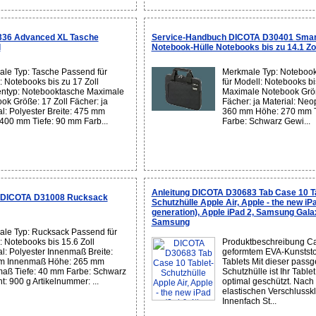
336 Advanced XL Tasche
Service-Handbuch DICOTA D30401 Smar
l
Notebook-Hülle Notebooks bis zu 14.1 Zol
le Typ: Tasche Passend für
Merkmale Typ: Noteboo
: Notebooks bis zu 17 Zoll
für Modell: Notebooks bi
ntyp: Notebooktasche Maximale
Maximale Notebook Größ
ok Größe: 17 Zoll Fächer: ja
Fächer: ja Material: Neo
al: Polyester Breite: 475 mm
360 mm Höhe: 270 mm T
400 mm Tiefe: 90 mm Farb...
Farbe: Schwarz Gewi...
Anleitung DICOTA D30683 Tab Case 10 Ta
n DICOTA D31008 Rucksack
Schutzhülle Apple Air, Apple - the new iP
generation), Apple iPad 2, Samsung Gala
Samsung
le Typ: Rucksack Passend für
: Notebooks bis 15.6 Zoll
Produktbeschreibung C
al: Polyester Innenmaß Breite:
geformtem EVA-Kunststoff
m Innenmaß Höhe: 265 mm
Tablets Mit dieser pass
aß Tiefe: 40 mm Farbe: Schwarz
Schutzhülle ist Ihr Tablet
t: 900 g Artikelnummer: ...
optimal geschützt. Nach
elastischen Verschlusskl
Innenfach St...