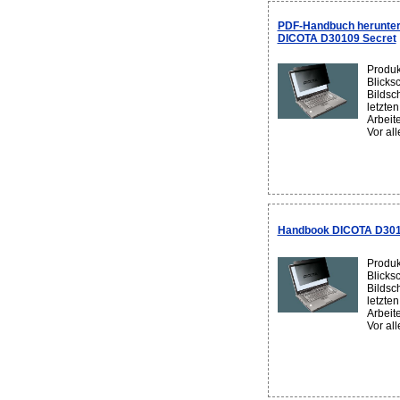
PDF-Handbuch herunter
DICOTA D30109 Secret
Produk
Blicks
Bildsc
letzte
Arbeit
Vor all
Handbook DICOTA D3012
Produk
Blicks
Bildsc
letzte
Arbeit
Vor all