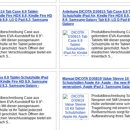
4 Tab Case 8.9 Tablet-
Anleitung DICOTA D30815 Tab Case 8.9 T
ndle Fire HDX 8.9, Kindle Fire HD
Schutzhülle iPad Air, Kindle Fire HDX 8.9
b 8.9, LG G Pad 8.3, Samsung
8.9, Samsung Galaxy Tab 8.9, LG G Pad 
Galaxy
tbeschreibung Case aus
Produktbeschreibung C
tem EVA-Kunststoff für 8.9"-
geformtem EVA-Kunststoff
s Mit dieser passgenauen
Tablets Mit dieser pass
ülle ist Ihr Tablet jederzeit
Schutzhülle ist Ihr Tablet
l geschützt. Nach Öffnen der
optimal geschützt. Nach
schen Verschlussklappe bietet ein
elastischen Verschlusskl
ch S...
Innenfach S...
 8.9 Tablet-Schutzhülle iPad
Manual DICOTA D30819 Value Sleeve 10 K
, Kindle Fire HD 8.9, Samsung
Schutzhüllen Apple Air, Apple - the new i
d 8.3, Samsung Galaxy -
generation), Apple iPad 2, Samsung Gala
Produktbeschreibung Sc
tbeschreibung Case aus
Neopren mit Stift Unse
tem EVA-Kunststoff für 8.9"-
Hülle verbindet eine sc
s Mit dieser passgenauen
Tragelösung mit einem lei
ülle ist Ihr Tablet jederzeit
Reißverschluss sorgt für
l geschützt. Nach Öffnen der
Aufbewahrung Ihres Table
schen Verschlussklappe bietet ein
ch S...