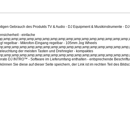
tigen Gebrauch des Produkts TV & Audio - DJ Equipment & Musikinstrumente - DJ
mp;amp;amp;amp;amp;amp;amp;amp;amp;amp;amp;amp;amp;amp;amp;amp;amp;amp;amp;amp;amp;amp;amp;amp;amp;amp;amp;amp;amp;amp;amp;amp;amp;amp;amp;amp;amp;amp;amp;amp;amp;amp;amp;amp;amp;amp;amp;amp;amp;amp;amp;amp;amp;amp;amp;amp;amp;amp;amp;amp;amp;amp;amp;amp;amp;amp;amp;amp;amp;amp;amp;amp;amp;amp;amp;amp;amp;amp;amp;amp;amp;amp;amp;amp;amp;amp;amp;amp;amp;amp;amp;amp;amp;amp;amp;amp;amp;amp;amp;amp;amp;amp;amp;amp;amp;amp;amp;amp;amp;amp;amp;amp;amp;amp;amp;amp;amp;amp;amp;amp;amp;amp;amp;amp;amp;amp;amp;amp;amp;amp;amp;amp;amp;amp;amp;amp;amp;amp;amp;amp;amp;amp;amp;amp;amp;amp;amp;amp;amp;amp;amp;amp;amp;amp;amp;amp;amp;amp;amp;amp;amp;amp;amp;amp;amp;amp;amp;amp;amp;amp;amp;amp;amp;amp;amp;amp;amp;amp;amp;amp;amp;amp;amp;amp;amp;amp;amp;amp;amp;amp;amp;amp;amp;amp;amp;amp;amp;amp;amp;amp;amp;amp;amp;amp;amp;amp;amp;amp;amp;amp;amp;amp;amp;amp;amp;amp;amp;amp;amp;amp;amp;amp;amp;amp;amp;amp;amp;amp;amp;amp;amp;amp;amp;amp;amp;amp;amp;amp;amp;amp;amp;amp;amp;amp;amp;amp;amp;amp;amp;amp;amp;amp;amp;amp;amp;amp;amp;amp;amp;amp;amp;amp;amp;amp;amp;amp;amp;amp;amp;amp;amp;amp;amp;amp;amp;amp;amp;amp;amp;amp;amp;amp;amp;amp;amp;amp;amp;amp;amp;amp;amp;amp;amp;amp;amp;amp;amp;amp;amp;amp;amp;amp;amp;amp;amp;amp;amp;amp;amp;amp;amp;amp;amp;amp;amp;amp;amp;amp;amp;amp;amp;amp;amp;amp;amp;amp;amp;amp;amp;amp;amp;amp;amp;amp;amp;amp;amp;amp;amp;amp;amp;amp;amp;amp;amp;amp;amp;amp;amp;amp;amp;amp;amp;amp;amp;amp;amp;amp;amp;amp;amp;amp;amp;amp;amp;amp;amp;amp;amp;amp;amp;amp;amp;amp;amp;amp;amp;amp;amp;amp;amp;amp;amp;amp;amp;amp;amp;amp;amp;amp;amp;amp;amp;amp;amp;amp;amp;amp;amp;amp;amp;amp;amp;amp;amp;amp;amp;amp;amp;amp;amp;amp;amp;amp;amp;amp;amp;amp;amp;amp;amp;amp;amp;amp;amp;amp;amp;amp;amp;amp;amp;amp;amp;amp;amp;amp;amp;amp;amp
nnen Sie diese auf dieser Seite speichern, der Link ist im rechten Teil des Bildsc