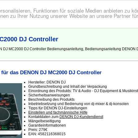
onalisieren, Funktionen für soziale Medien anbieten zu kön
nen zu Ihrer Nutzung unserer Website an unsere Partner fü
2000 DJ Controller
ON DJ MC2000 DJ Controller Bedienungsanleitung, Bedienungsanleitung DENON D
 für das DENON DJ MC2000 DJ Controller
Hersteller: DENON DJ
Grundbeschreibung und Inhalt der Verpackung
Einordnung des Produkts: TV & Audio - DJ Equipment & Musikins
Sicherheitsanweisungen
Beschreibung des Produkts
Inbetriebsetzung und Bedienung von dj-mixer & dj-konsolen
Tipps für DENON DJ-Einstellungen
Einstellen und fachmännische Hilfe
Kontaktdaten zum
DENON DJ-Kundendienst
Mängelbeseitigung
Garantieinformationen
Preis: 279€
EAN: 4582116368015