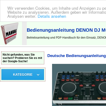
Wir verwenden Cookies, um Inhalte und Anzeigen zu pers
Website zu analysieren. Außerdem geben wir Informatio
Analysen weiter.
Details ansehen
BEDIENUNGSANLEITUNG
| Hier finden Sie die deutsche Anleitung!
Bedienungsanleitung DENON DJ MC
Betriebsanleitung und PDF-Handbuch für den Einsatz, DEN
Nicht gefunden, was Sie
Deutsche Bedienungsanleitung
suchen? Probieren Sie es mit
der Google-Suche!
KATEGORIE