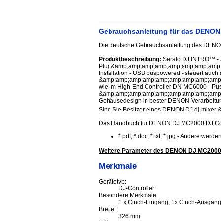
Gebrauchsanleitung für das DENON 
Die deutsche Gebrauchsanleitung des DENON 
Produktbeschreibung:
Serato DJ INTRO™ - Software im Lieferumfang enthalten - entsprechende Beschriftung für höchste Bediensicherheit - einfache Plug&amp;amp;amp;amp;amp;amp;amp;amp;amp;amp;amp;amp;amp;amp;amp;amp;amp;amp;amp;amp;amp;amp;amp;amp;amp;amp;amp;amp;amp;amp;amp;amp;amp;amp;amp;amp;amp;amp;amp;amp;amp;amp;amp;amp;amp;amp;amp;amp;amp;amp;amp;amp;amp;amp;amp;amp;amp;amp;amp;amp;amp;amp;amp;amp;amp;amp;amp;amp;amp;amp;amp;amp;amp;amp;amp;amp;amp;amp;amp;amp;amp;amp;amp;amp;amp;amp;amp;amp;amp;amp;amp;amp;amp;amp;amp;amp;amp;amp;amp;amp;amp;amp;amp;amp;amp;amp;amp;amp;amp;amp;amp;amp;amp;amp;amp;amp;amp;amp;amp;amp;amp;amp;amp;amp;amp;amp;amp;amp;amp;amp;amp;amp;amp;amp;amp;amp;amp;amp;amp;amp;amp;amp;amp;amp;amp;amp;amp;amp;amp;amp;amp;amp;amp;amp;amp;amp;amp;amp;amp;amp;amp;amp;amp;amp;amp;amp;amp;amp;amp;amp;amp;amp;amp;amp;amp;amp;amp;amp;amp;amp;amp;amp;amp;amp;amp;amp;amp;amp;amp;amp;amp;amp;amp;amp;amp;amp;amp;amp;amp;amp;amp;amp;amp;amp;amp;amp;amp;amp;amp;amp;amp;amp;amp;amp;amp;amp;amp;amp;amp;amp;amp;amp;amp;amp;amp;amp;amp;amp;amp;amp;amp;amp;amp;amp;amp;amp;amp;amp;amp;amp;amp;amp;amp;amp;amp;amp;amp;amp;amp;amp;amp;amp;amp;amp;amp;amp;amp;amp;amp;amp;amp;amp;amp;amp;amp;amp;amp;amp;amp;amp;amp;amp;amp;amp;amp;amp;amp;amp;amp;amp;amp;amp;amp;amp;amp;amp;amp;amp;amp;amp;amp;amp;amp;amp;amp;amp;amp;amp;amp;amp;amp;amp;amp;amp;amp;amp;amp;amp;amp;amp;amp;amp;amp;amp;amp;amp;amp;amp;amp;amp;amp;amp;amp;amp;amp;amp;amp;amp;amp;amp;amp;amp;amp;amp;amp;amp;amp;amp;amp;amp;amp;amp;amp;amp;amp;amp;amp;amp;amp;amp;amp;amp;amp;amp;amp;amp;amp;amp;amp;amp;amp;amp;amp;amp;amp;amp;amp;amp;amp;amp;amp;amp;amp;amp;amp;amp;amp;amp;amp;amp;amp;amp;amp;amp;amp;amp;amp;amp;amp;amp;amp;amp;amp;amp;amp;amp;amp;amp;amp;amp;amp;amp;amp;amp;amp;amp;a
Sind Sie Besitzer eines DENON DJ dj-mixer & d
Das Handbuch für DENON DJ MC2000 DJ Cont
*.pdf, *.doc, *.txt, *.jpg - Andere werden
Weitere Parameter des DENON DJ MC2000 
Merkmale
Gerätetyp:
DJ-Controller
Besondere Merkmale:
1 x Cinch-Eingang, 1x Cinch-Ausgang
Breite:
326 mm