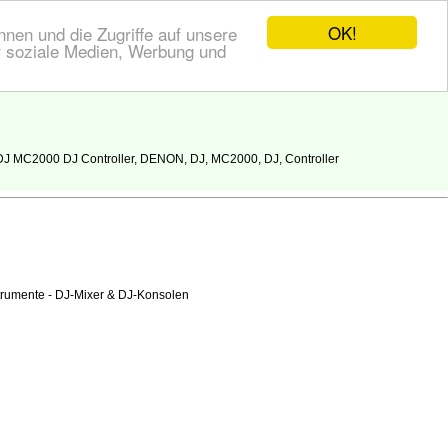
OK!
nen und die Zugriffe auf unsere
r soziale Medien, Werbung und
J MC2000 DJ Controller, DENON, DJ, MC2000, DJ, Controller
trumente - DJ-Mixer & DJ-Konsolen