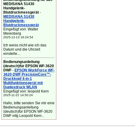
MEDISANA 51430
Handgelenk-
Blutdruckmessgerät
-
MEDISANA 51430
Handgelenk-
Blutdruckmessgerät
Eingefügt von: Walter
Meienberg
2025-12-13 16:24:54
Ich weiss nicht wie ich das
Datum und die Uhrzeit
einstelle....
Bedienungsanleitung
(deutsch)für EPSON WF-3620
DWF
-
EPSON WorkForce WF-
3620 DWF PrecisionCore™-
Druckkopf 4-in-1
Multifunktionsgerät mit
Duplexdruck WLAN
Eingefügt von: leopold Kern
2025-11-22 14:50:24
Hallo, bitte senden Sie mir eine
Bedienungsanleitung
(deutsch)für EPSON WF-3620
DWF mfg Leopold Kern...