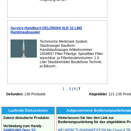
Service-Handbuch DELONGHI XLR 32 LMD
Handstaubsauger
Technische Merkmale System:
Staubsauger Bauform:
Handstaubsauger Artikelnummer:
1858857 Filter Filtertyp: Spiralfilter Filter
waschbar: ja Filterbeutelvolumen: 1.0
Liter Staubbehälter Beutellose Technik:
ja B&uum...
1
...
5
|
6
|
7
Gefunden:
136 Produkte
Abgebildet
: 121-136 Prod
Laufende Diskussionen
Aufgenommene Bedienungsanleitunge
Zuletzt diskutierte Produkte
:
Hinterlassen Sie hier den Link zur
Bedienungsanleitung für das abgebildete P
Verbindung zum Handy
-
SAMSUNG Gear S2
WD WDBCTL0040HWT-EESN My Cloud 4 TB 