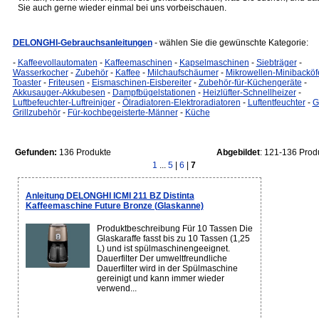
Sie auch gerne wieder einmal bei uns vorbeischauen.
DELONGHI-Gebrauchsanleitungen
- wählen Sie die gewünschte Kategorie:
-
Kaffeevollautomaten
-
Kaffeemaschinen
-
Kapselmaschinen
-
Siebträger
-
Wasserkocher
-
Zubehör
-
Kaffee
-
Milchaufschäumer
-
Mikrowellen-Minibacköf
Toaster
-
Friteusen
-
Eismaschinen-Eisbereiter
-
Zubehör-für-Küchengeräte
-
Akkusauger-Akkubesen
-
Dampfbügelstationen
-
Heizlüfter-Schnellheizer
-
Luftbefeuchter-Luftreiniger
-
Ölradiatoren-Elektroradiatoren
-
Luftentfeuchter
-
Gr
Grillzubehör
-
Für-kochbegeisterte-Männer
-
Küche
Gefunden:
136 Produkte
Abgebildet
: 121-136 Prod
1
...
5
|
6
|
7
Anleitung DELONGHI ICMI 211 BZ Distinta
Kaffeemaschine Future Bronze (Glaskanne)
Produktbeschreibung Für 10 Tassen Die
Glaskaraffe fasst bis zu 10 Tassen (1,25
L) und ist spülmaschinengeeignet.
Dauerfilter Der umweltfreundliche
Dauerfilter wird in der Spülmaschine
gereinigt und kann immer wieder
verwend...