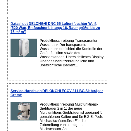
Datasheet DELONGHI DNC 65 Luftentfeuchter Weiß
(520 Watt, Entfeuchterleistung: 16, Raumgröße: bis zu
75 m³ m³)
Produktbeschreibung Transparenter
Wassertank Der transparente
Wassertank erleichtert die Kontrolle der
Gerätefunktion sowie des
Wasserstandes. Übersichtliches Display
Über das benutzerfreundliche und
übersichtliche Bedienf...
Service-Handbuch DELONGHI ECOV 311.BG Siebträger
Creme
Produktbeschreibung Multifunktions-
Siebträger 2 in 1: der neue
Multifunktions-Siebträger ist geeignet für
gemahlenen Kaffee und für E.S.E. Pods
Milchaufschäumdüse Für die
Zubereitung von cremigem
Milchschaum. Ab...