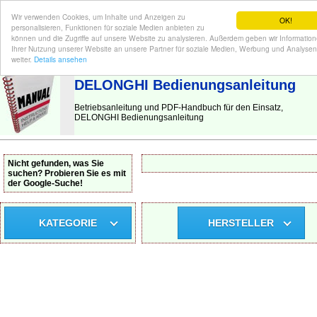
Wir verwenden Cookies, um Inhalte und Anzeigen zu
OK!
personalisieren, Funktionen für soziale Medien anbieten zu
können und die Zugriffe auf unsere Website zu analysieren. Außerdem geben wir Informatio
Ihrer Nutzung unserer Website an unsere Partner für soziale Medien, Werbung und Analysen
BEDIENUNGSANLEITUNG
| Hier finden Sie die deutsche Anleitung!
weiter.
Details ansehen
DELONGHI Bedienungsanleitung
Betriebsanleitung und PDF-Handbuch für den Einsatz,
DELONGHI Bedienungsanleitung
Nicht gefunden, was Sie
suchen? Probieren Sie es mit
der Google-Suche!
KATEGORIE
HERSTELLER