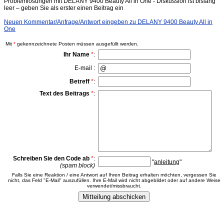
Problemlösungen mit DELANY 9400 Beauty All in One - Diskussion ist bislang
leer – geben Sie als erster einen Beitrag ein
Neuen Kommentar/Anfrage/Antwort eingeben zu DELANY 9400 Beauty All in
One
Mit
*
gekennzeichnete Posten müssen ausgefüllt werden.
Ihr Name
*
:
E-mail :
Betreff
*
:
Text des Beitrags
*
:
Schreiben Sie den Code ab
*
:
"
anleitung
"
(spam block)
Falls Sie eine Reaktion / eine Antwort auf Ihren Beitrag erhalten möchten, vergessen Sie
nicht, das Feld "E-Mail" auszufüllen. Ihre E-Mail wird nicht abgebildet oder auf andere Weise
verwendet/missbraucht.