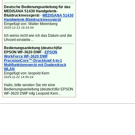
Deutsche Bedienungsanleitung für das
MEDISANA 51430 Handgelenk-
Blutdruckmessgerät
-
MEDISANA 51430
Handgelenk-Blutdruckmessgerät
Eingefügt von: Walter Meienberg
2025-12-13 16:24:54
Ich weiss nicht wie ich das Datum und die
Uhrzeit einstelle....
Bedienungsanleitung (deutsch)für
EPSON WF-3620 DWF
-
EPSON
WorkForce WF-3620 DWF
PrecisionCore™-Druckkopf 4-in-1
Multifunktionsgerät mit Duplexdruck
WLAN
Eingefügt von: leopold Kern
2025-11-22 14:50:24
Hallo, bitte senden Sie mir eine
Bedienungsanleitung (deutsch)für EPSON
WF-3620 DWF mfg Leopold Kern...