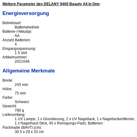
Weitere Parameter des DELANY 9400 Beauty All in One
:
Energieversorgung
Betriebsart:
Batteriebetrieb
Batterie-/ Akkutyp:
AA
Anzahl Batterien:
4
Eingangsspannung:
1.5 Volt
Artikelnummer:
2021046
Allgemeine Merkmale
Breite:
245 mm
Höhe:
75 mm
Farbe:
Schwarz
Gewicht:
780 g
Lieferumfang:
1 UV Lampe, 1 x Grundierung, 2 x UV Nagellack, 1 x Nagellackentferner,
1 x Nagelhaut-Stick, 40 x Reinigungs-Pads, Batterien
Packmaße (B/H/T) (cm):
30.5 x 29 x 33 cm