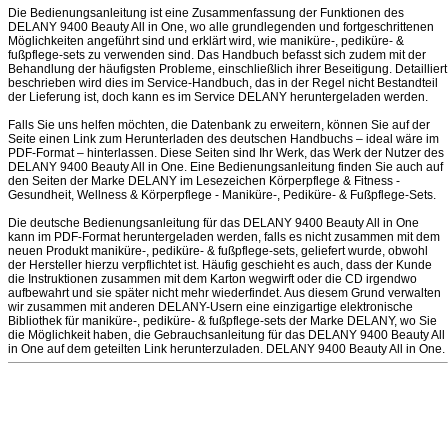
Die Bedienungsanleitung ist eine Zusammenfassung der Funktionen des
DELANY 9400 Beauty All in One, wo alle grundlegenden und fortgeschrittenen
Möglichkeiten angeführt sind und erklärt wird, wie maniküre-, pediküre- &
fußpflege-sets zu verwenden sind. Das Handbuch befasst sich zudem mit der
Behandlung der häufigsten Probleme, einschließlich ihrer Beseitigung. Detailliert
beschrieben wird dies im Service-Handbuch, das in der Regel nicht Bestandteil
der Lieferung ist, doch kann es im Service DELANY heruntergeladen werden.
Falls Sie uns helfen möchten, die Datenbank zu erweitern, können Sie auf der
Seite einen Link zum Herunterladen des deutschen Handbuchs – ideal wäre im
PDF-Format – hinterlassen. Diese Seiten sind Ihr Werk, das Werk der Nutzer des
DELANY 9400 Beauty All in One. Eine Bedienungsanleitung finden Sie auch auf
den Seiten der Marke DELANY im Lesezeichen Körperpflege & Fitness -
Gesundheit, Wellness & Körperpflege - Maniküre-, Pediküre- & Fußpflege-Sets.
Die deutsche Bedienungsanleitung für das DELANY 9400 Beauty All in One
kann im PDF-Format heruntergeladen werden, falls es nicht zusammen mit dem
neuen Produkt maniküre-, pediküre- & fußpflege-sets, geliefert wurde, obwohl
der Hersteller hierzu verpflichtet ist. Häufig geschieht es auch, dass der Kunde
die Instruktionen zusammen mit dem Karton wegwirft oder die CD irgendwo
aufbewahrt und sie später nicht mehr wiederfindet. Aus diesem Grund verwalten
wir zusammen mit anderen DELANY-Usern eine einzigartige elektronische
Bibliothek für maniküre-, pediküre- & fußpflege-sets der Marke DELANY, wo Sie
die Möglichkeit haben, die Gebrauchsanleitung für das DELANY 9400 Beauty All
in One auf dem geteilten Link herunterzuladen. DELANY 9400 Beauty All in One.