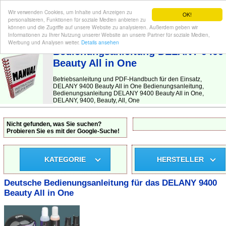
Wir verwenden Cookies, um Inhalte und Anzeigen zu
OK!
personalisieren, Funktionen für soziale Medien anbieten zu
können und die Zugriffe auf unsere Website zu analysieren. Außerdem geben wir
Informationen zu Ihrer Nutzung unserer Website an unsere Partner für soziale Medien,
BEDIENUNGSANLEITUNG
| Hier finden Sie die deutsche Anleitung!
Werbung und Analysen weiter.
Details ansehen
Bedienungsanleitung DELANY 9400
Beauty All in One
Betriebsanleitung und PDF-Handbuch für den Einsatz,
DELANY 9400 Beauty All in One Bedienungsanleitung,
Bedienungsanleitung DELANY 9400 Beauty All in One,
DELANY, 9400, Beauty, All, One
Nicht gefunden, was Sie suchen?
Probieren Sie es mit der Google-Suche!
KATEGORIE
HERSTELLER
Deutsche Bedienungsanleitung für das DELANY 9400
Beauty All in One