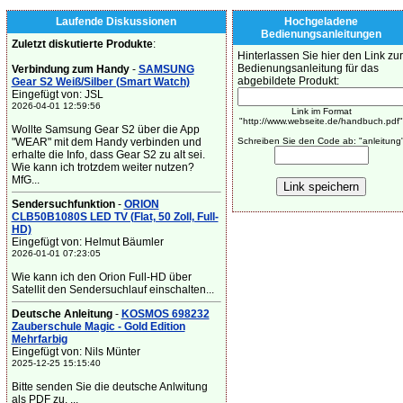
Laufende Diskussionen
Hochgeladene
Bedienungsanleitungen
Zuletzt diskutierte Produkte
:
Hinterlassen Sie hier den Link zur
Bedienungsanleitung für das
Verbindung zum Handy
-
SAMSUNG
abgebildete Produkt:
Gear S2 Weiß/Silber (Smart Watch)
Eingefügt von: JSL
2026-04-01 12:59:56
Link im Format
"http://www.webseite.de/handbuch.pdf"
Wollte Samsung Gear S2 über die App
"WEAR" mit dem Handy verbinden und
Schreiben Sie den Code ab: "anleitung
erhalte die Info, dass Gear S2 zu alt sei.
Wie kann ich trotzdem weiter nutzen?
MfG...
Sendersuchfunktion
-
ORION
CLB50B1080S LED TV (Flat, 50 Zoll, Full-
HD)
Eingefügt von: Helmut Bäumler
2026-01-01 07:23:05
Wie kann ich den Orion Full-HD über
Satellit den Sendersuchlauf einschalten...
Deutsche Anleitung
-
KOSMOS 698232
Zauberschule Magic - Gold Edition
Mehrfarbig
Eingefügt von: Nils Münter
2025-12-25 15:15:40
Bitte senden Sie die deutsche Anlwitung
als PDF zu. ...