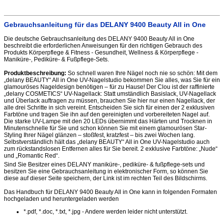
Gebrauchsanleitung für das DELANY 9400 Beauty All in One
Die deutsche Gebrauchsanleitung des DELANY 9400 Beauty All in One
beschreibt die erforderlichen Anweisungen für den richtigen Gebrauch des
Produkts Körperpflege & Fitness - Gesundheit, Wellness & Körperpflege -
Maniküre-, Pediküre- & Fußpflege-Sets.
Produktbeschreibung:
So schnell waren Ihre Nägel noch nie so schön: Mit dem
„delany BEAUTY“ All in One UV-Nagelstudio bekommen Sie alles, was Sie für ein
glamouröses Nageldesign benötigen – für zu Hause! Der Clou ist der raffinierte
„delany COSMETICS“ UV-Nagellack: Statt umständlich Basislack, UV-Nagellack
und Überlack auftragen zu müssen, brauchen Sie hier nur einen Nagellack, der
alle drei Schritte in sich vereint. Entscheiden Sie sich für einen der 2 exklusiven
Farbtöne und tragen Sie ihn auf den gereinigten und vorbereiteten Nagel auf.
Die starke UV-Lampe mit den 20 LEDs übernimmt das Härten und Trocknen in
Minutenschnelle für Sie und schon können Sie mit einem glamourösen Star-
Styling Ihrer Nägel glänzen – stoßfest, kratzfest – bis zwei Wochen lang.
Selbstverständlich hält das „delany BEAUTY“ All in One UV-Nagelstudio auch
zum rückstandslosen Entfernen alles für Sie bereit. 2 exklusive Farbtöne: „Nude“
und „Romantic Red“.
Sind Sie Besitzer eines DELANY maniküre-, pediküre- & fußpflege-sets und
besitzen Sie eine Gebrauchsanleitung in elektronischer Form, so können Sie
diese auf dieser Seite speichern, der Link ist im rechten Teil des Bildschirms.
Das Handbuch für DELANY 9400 Beauty All in One kann in folgenden Formaten
hochgeladen und heruntergeladen werden
*.pdf, *.doc, *.txt, *.jpg - Andere werden leider nicht unterstützt.