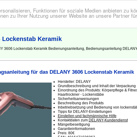
onalisieren, Funktionen für soziale Medien anbieten zu kön
nen zu Ihrer Nutzung unserer Website an unsere Partner fü
 Lockenstab Keramik
ANY 3606 Lockenstab Keramik Bedienungsanleitung, Bedienungsanleitung DELANY
gsanleitung für das DELANY 3606 Lockenstab Keramik
Hersteller: DELANY
Grundbeschreibung und Inhalt der Verpackung
Einordnung des Produkts: Körperpflege & Fitnes
Haartrockner - Lockenstäbe
Sicherheitsanweisungen
Beschreibung des Produkts
Inbetriebsetzung und Bedienung von lockenstä
Tipps für DELANY-Einstellungen
Einstellen und fachmännische Hilfe
Kontaktdaten zum
DELANY-Kundendienst
Mängelbeseitigung
Garantieinformationen
Preis: 80€