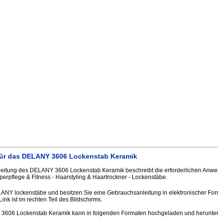
für das DELANY 3606 Lockenstab Keramik
itung des DELANY 3606 Lockenstab Keramik beschreibt die erforderlichen Anweis
erpflege & Fitness - Haarstyling & Haartrockner - Lockenstäbe.
LANY lockenstäbe und besitzen Sie eine Gebrauchsanleitung in elektronischer For
Link ist im rechten Teil des Bildschirms.
3606 Lockenstab Keramik kann in folgenden Formaten hochgeladen und herunte