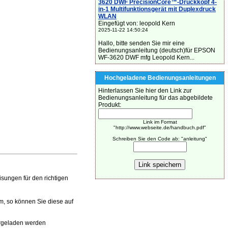
3620 DWF PrecisionCore™-Druckkopf 4-
in-1 Multifunktionsgerät mit Duplexdruck
WLAN
Eingefügt von: leopold Kern
2025-11-22 14:50:24
Hallo, bitte senden Sie mir eine
Bedienungsanleitung (deutsch)für EPSON
WF-3620 DWF mfg Leopold Kern...
Hochgeladene Bedienungsanleitungen
Hinterlassen Sie hier den Link zur
Bedienungsanleitung für das abgebildete
Produkt:
Link im Format
"http://www.webseite.de/handbuch.pdf"
Schreiben Sie den Code ab: "anleitung"
ungen für den richtigen
m, so können Sie diese auf
rgeladen werden