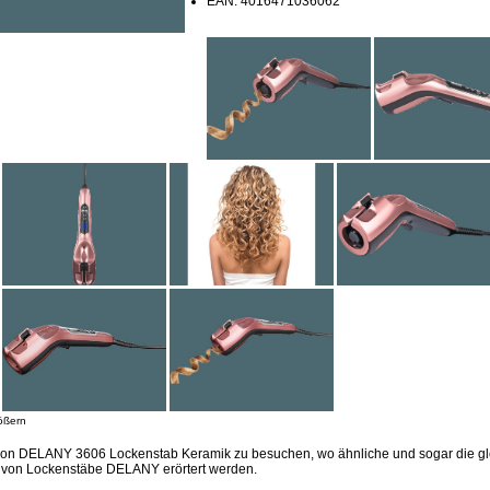
EAN: 4016471036062
ößern
sion DELANY 3606 Lockenstab Keramik zu besuchen, wo ähnliche und sogar die g
n von Lockenstäbe DELANY erörtert werden.