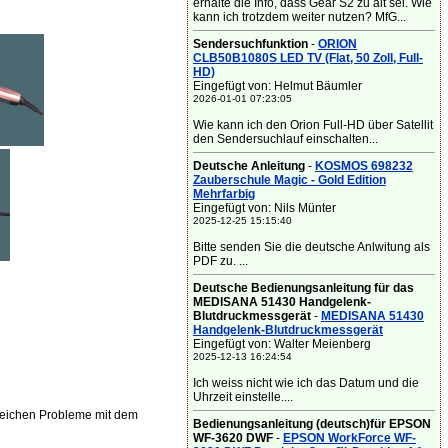
erhalte die Info, dass Gear S2 zu alt sei. Wie
kann ich trotzdem weiter nutzen? MfG...
Sendersuchfunktion
-
ORION
CLB50B1080S LED TV (Flat, 50 Zoll, Full-
HD)
Eingefügt von: Helmut Bäumler
2026-01-01 07:23:05
Wie kann ich den Orion Full-HD über Satellit
den Sendersuchlauf einschalten...
Deutsche Anleitung
-
KOSMOS 698232
Zauberschule Magic - Gold Edition
Mehrfarbig
Eingefügt von: Nils Münter
2025-12-25 15:15:40
Bitte senden Sie die deutsche Anlwitung als
PDF zu. ...
Deutsche Bedienungsanleitung für das
MEDISANA 51430 Handgelenk-
Blutdruckmessgerät
-
MEDISANA 51430
Handgelenk-Blutdruckmessgerät
Eingefügt von: Walter Meienberg
2025-12-13 16:24:54
Ich weiss nicht wie ich das Datum und die
Uhrzeit einstelle....
leichen Probleme mit dem
Bedienungsanleitung (deutsch)für EPSON
WF-3620 DWF
-
EPSON WorkForce WF-