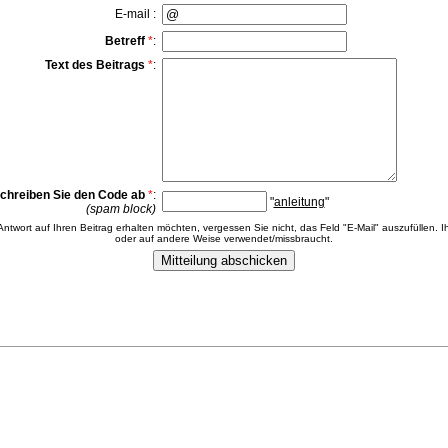
E-mail :
Betreff
*
:
Text des Beitrags
*
:
chreiben Sie den Code ab
*
:
"
anleitung
"
(spam block)
 Antwort auf Ihren Beitrag erhalten möchten, vergessen Sie nicht, das Feld "E-Mail" auszufüllen. Ih
oder auf andere Weise verwendet/missbraucht.