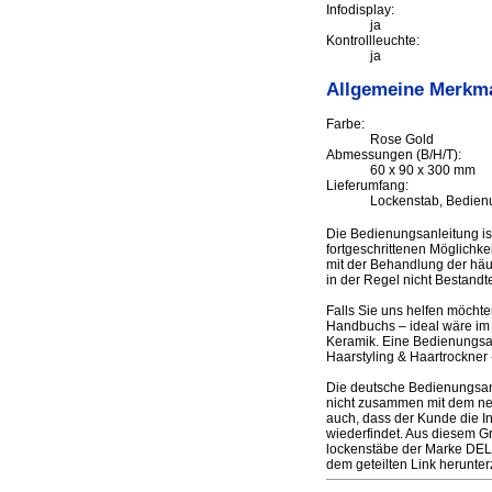
Infodisplay:
ja
Kontrollleuchte:
ja
Allgemeine Merkm
Farbe:
Rose Gold
Abmessungen (B/H/T):
60 x 90 x 300 mm
Lieferumfang:
Lockenstab, Bedien
Die Bedienungsanleitung i
fortgeschrittenen Möglichke
mit der Behandlung der häuf
in der Regel nicht Bestandt
Falls Sie uns helfen möcht
Handbuchs – ideal wäre im 
Keramik. Eine Bedienungsan
Haarstyling & Haartrockner 
Die deutsche Bedienungsan
nicht zusammen mit dem neue
auch, dass der Kunde die I
wiederfindet. Aus diesem G
lockenstäbe der Marke DEL
dem geteilten Link herunt