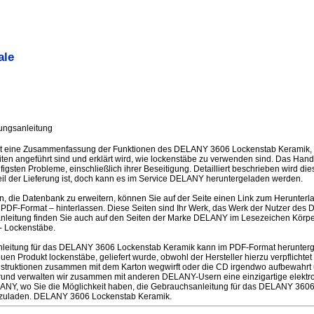
ale
ungsanleitung
st eine Zusammenfassung der Funktionen des DELANY 3606 Lockenstab Keramik, 
iten angeführt sind und erklärt wird, wie lockenstäbe zu verwenden sind. Das Han
igsten Probleme, einschließlich ihrer Beseitigung. Detailliert beschrieben wird d
eil der Lieferung ist, doch kann es im Service DELANY heruntergeladen werden.
en, die Datenbank zu erweitern, können Sie auf der Seite einen Link zum Herunter
PDF-Format – hinterlassen. Diese Seiten sind Ihr Werk, das Werk der Nutzer de
leitung finden Sie auch auf den Seiten der Marke DELANY im Lesezeichen Körper
- Lockenstäbe.
leitung für das DELANY 3606 Lockenstab Keramik kann im PDF-Format herunterge
n Produkt lockenstäbe, geliefert wurde, obwohl der Hersteller hierzu verpflichtet 
nstruktionen zusammen mit dem Karton wegwirft oder die CD irgendwo aufbewahrt u
rund verwalten wir zusammen mit anderen DELANY-Usern eine einzigartige elektron
ANY, wo Sie die Möglichkeit haben, die Gebrauchsanleitung für das DELANY 3606
erzuladen. DELANY 3606 Lockenstab Keramik.