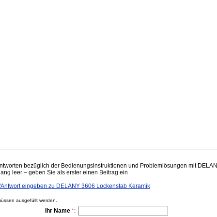
ntworten bezüglich der Bedienungsinstruktionen und Problemlösungen mit DELA
lang leer – geben Sie als erster einen Beitrag ein
Antwort eingeben zu DELANY 3606 Lockenstab Keramik
ssen ausgefüllt werden.
Ihr Name
*
: