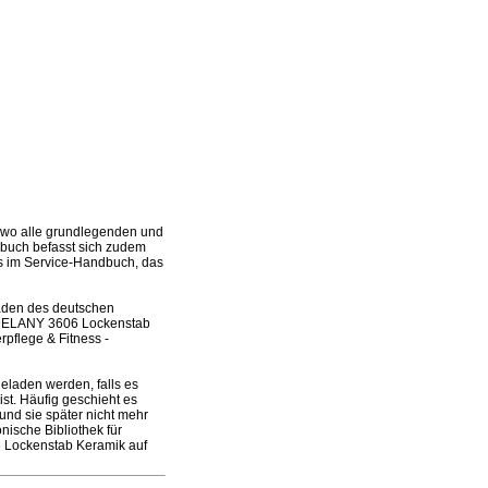
wo alle grundlegenden und
dbuch befasst sich zudem
ies im Service-Handbuch, das
laden des deutschen
s DELANY 3606 Lockenstab
pflege & Fitness -
laden werden, falls es
ist. Häufig geschieht es
nd sie später nicht mehr
ische Bibliothek für
 Lockenstab Keramik auf