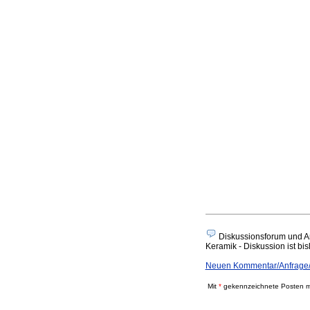
Diskussionsforum und A
Keramik - Diskussion ist bis
Neuen Kommentar/Anfrage/
Mit
*
gekennzeichnete Posten mü