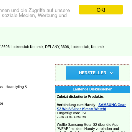
OK!
nen und die Zugriffe auf unsere
r soziale Medien, Werbung und
 3606 Lockenstab Keramik, DELANY, 3606, Lockenstab, Keramik
HERSTELLER
s - Haarstyling &
Laufende Diskussionen
Zuletzt diskutierte Produkte
:
be
Verbindung zum Handy
-
SAMSUNG Gear
S2 Weiß/Silber (Smart Watch)
Eingefügt von: JSL
2026-04-01 12:59:56
Wollte Samsung Gear S2 über die App
"WEAR" mit dem Handy verbinden und