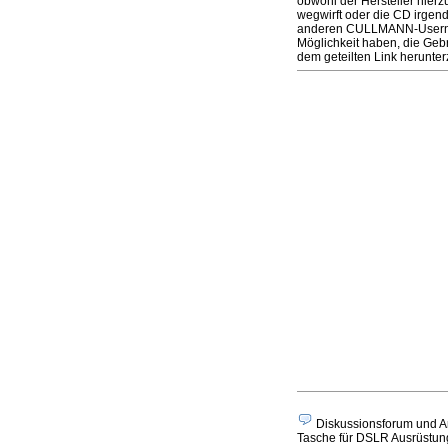
obwohl der Hersteller hierz
wegwirft oder die CD irgen
anderen CULLMANN-Usern ei
Möglichkeit haben, die Ge
dem geteilten Link herunt
Diskussionsforum und A
Tasche für DSLR Ausrüstung 