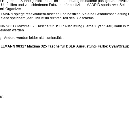
n Regen und Sonne garantiert das im Lieferumfang enthaltene passgenaue RAIN 
 Utensilien und verschiedenen Fotozubehör besitzt die MADRID sports zwei Seite
mit Organizer.
LLMANN spiegelreflexkamera-taschen und besitzen Sie eine Gebrauchsanleitung in
Seite speichern, der Link ist im rechten Teil des Bildschirms.
N 98317 Maxima 325 Tasche für DSLR Ausrüstung (Farbe: Cyan/Grau) kann in f
geladen werden
.jpg - Andere werden leider nicht unterstützt.
ULLMANN 98317 Maxima 325 Tasche für DSLR Ausrüstung (Farbe: Cyan/Grau)
:
iv: