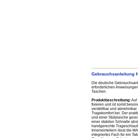
Gebrauchsanleitung f
Die deutsche Gebrauchsanl
erforderlichen Anweisungen
Taschen.
Produktbeschreibung:
Auf 
fixieren und ist somit beson
verstellbar und abnehmbar.
Tragekomfort bei. Der prakt
und einer Stülplasche gesic
einer stabilen Schnalle abs
handgerechte Trageschlaufe
Inneneinteilern lässt die M
integriertes Fach für ein T