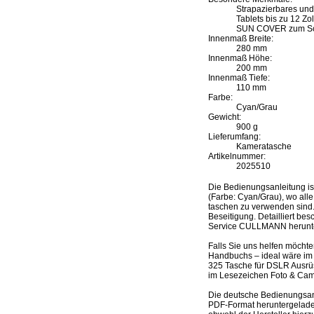
Strapazierbares und
Tablets bis zu 12 Zol
SUN COVER zum Sch
Innenmaß Breite:
280 mm
Innenmaß Höhe:
200 mm
Innenmaß Tiefe:
110 mm
Farbe:
Cyan/Grau
Gewicht:
900 g
Lieferumfang:
Kameratasche
Artikelnummer:
2025510
Die Bedienungsanleitung 
(Farbe: Cyan/Grau), wo alle
taschen zu verwenden sind.
Beseitigung. Detailliert be
Service CULLMANN herunt
Falls Sie uns helfen möcht
Handbuchs – ideal wäre im
325 Tasche für DSLR Ausrü
im Lesezeichen Foto & Cam
Die deutsche Bedienungsan
PDF-Format heruntergeladen