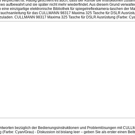
u verpflichtet ist. Häufig geschieht es auch, dass der Kunde die Instruktionen zus
dwo aufbewahrt und sie später nicht mehr wiederfindet. Aus diesem Grund verwalt
ne einzigartige elektronische Bibliothek für spiegelreflexkamera-taschen der 
brauchsanleitung für das CULLMANN 98317 Maxima 325 Tasche für DSLR Ausrüstu
erzuladen. CULLMANN 98317 Maxima 325 Tasche für DSLR Ausrüstung (Farbe: Cya
ntworten bezüglich der Bedienungsinstruktionen und Problemlösungen mit CU
(Farbe: Cyan/Grau) - Diskussion ist bislang leer – geben Sie als erster einen Beit