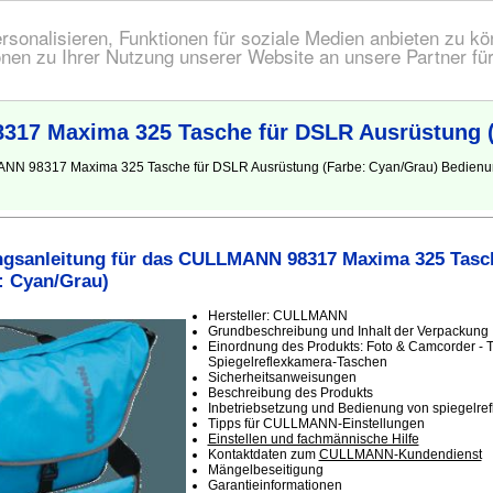
onalisieren, Funktionen für soziale Medien anbieten zu kön
nen zu Ihrer Nutzung unserer Website an unsere Partner fü
17 Maxima 325 Tasche für DSLR Ausrüstung (
MANN 98317 Maxima 325 Tasche für DSLR Ausrüstung (Farbe: Cyan/Grau) Bedien
gsanleitung für das CULLMANN 98317 Maxima 325 Tasc
: Cyan/Grau)
Hersteller: CULLMANN
Grundbeschreibung und Inhalt der Verpackung
Einordnung des Produkts: Foto & Camcorder - 
Spiegelreflexkamera-Taschen
Sicherheitsanweisungen
Beschreibung des Produkts
Inbetriebsetzung und Bedienung von spiegelre
Tipps für CULLMANN-Einstellungen
Einstellen und fachmännische Hilfe
Kontaktdaten zum
CULLMANN-Kundendienst
Mängelbeseitigung
Garantieinformationen