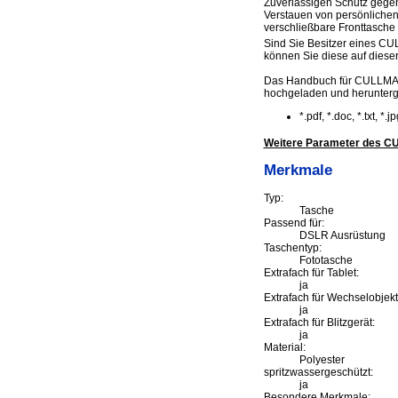
Zuverlässigen Schutz gege
Verstauen von persönlichen
verschließbare Fronttasche 
Sind Sie Besitzer eines CU
können Sie diese auf dieser 
Das Handbuch für CULLMAN
hochgeladen und herunter
*.pdf, *.doc, *.txt, *
Weitere Parameter des C
Merkmale
Typ:
Tasche
Passend für:
DSLR Ausrüstung
Taschentyp:
Fototasche
Extrafach für Tablet:
ja
Extrafach für Wechselobjekt
ja
Extrafach für Blitzgerät:
ja
Material:
Polyester
spritzwassergeschützt:
ja
Besondere Merkmale: