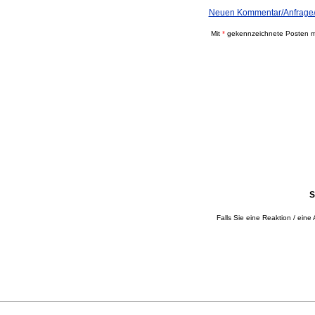
Neuen Kommentar/Anfrage/
Mit
*
gekennzeichnete Posten mü
S
Falls Sie eine Reaktion / eine