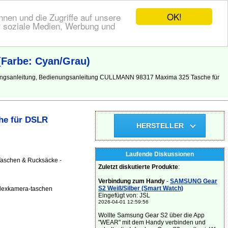
OK!
nen und die Zugriffe auf unsere
r soziale Medien, Werbung und
Farbe: Cyan/Grau)
ungsanleitung, Bedienungsanleitung CULLMANN 98317 Maxima 325 Tasche für
he für DSLR
HERSTELLER
Laufende Diskussionen
Taschen & Rucksäcke -
Zuletzt diskutierte Produkte
:
Verbindung zum Handy
-
SAMSUNG Gear
S2 Weiß/Silber (Smart Watch)
flexkamera-taschen
Eingefügt von: JSL
2026-04-01 12:59:56
Wollte Samsung Gear S2 über die App
"WEAR" mit dem Handy verbinden und