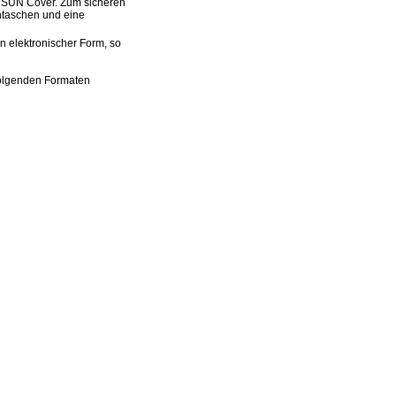
/ SUN Cover. Zum sicheren
ntaschen und eine
 elektronischer Form, so
olgenden Formaten