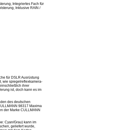
rung, Integriertes Fach für
olsterung, Inklusive RAIN /
he für DSLR Ausrüstung
d, wie spiegelreflexkamera-
nschließlich ihrer
ferung ist, doch kann es im
laden des deutschen
des CULLMANN 98317 Maxima
eiten der Marke CULLMANN
e: Cyan/Grau) kann im
chen, geliefert wurde,