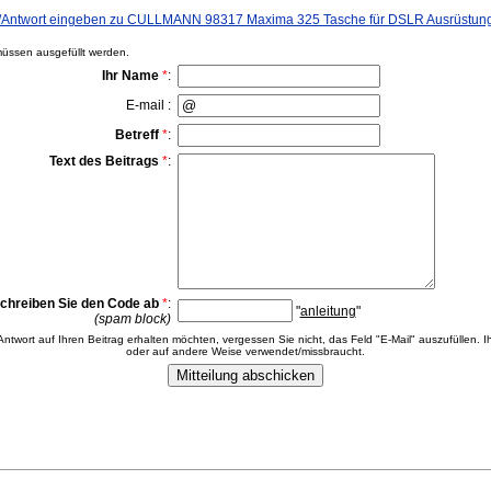
Antwort eingeben zu CULLMANN 98317 Maxima 325 Tasche für DSLR Ausrüstung 
ssen ausgefüllt werden.
Ihr Name
*
:
E-mail :
Betreff
*
:
Text des Beitrags
*
:
chreiben Sie den Code ab
*
:
"
anleitung
"
(spam block)
 Antwort auf Ihren Beitrag erhalten möchten, vergessen Sie nicht, das Feld "E-Mail" auszufüllen. Ih
oder auf andere Weise verwendet/missbraucht.