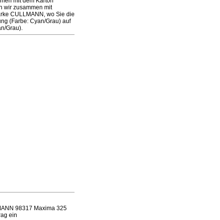
ammen mit dem Karton
en wir zusammen mit
Marke CULLMANN, wo Sie die
ng (Farbe: Cyan/Grau) auf
n/Grau).
LLMANN 98317 Maxima 325
rag ein