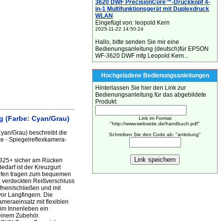
3620 DWF PrecisionCore™-Druckkopf 4-
in-1 Multifunktionsgerät mit Duplexdruck
WLAN
Eingefügt von: leopold Kern
2025-11-22 14:50:24
Hallo, bitte senden Sie mir eine
Bedienungsanleitung (deutsch)für EPSON
WF-3620 DWF mfg Leopold Kern...
Hochgeladene Bedienungsanleitungen
Hinterlassen Sie hier den Link zur
Bedienungsanleitung für das abgebildete
Produkt:
 (Farbe: Cyan/Grau)
Link im Format
"http://www.webseite.de/handbuch.pdf"
an/Grau) beschreibt die
Schreiben Sie den Code ab: "anleitung"
e - Spiegelreflexkamera-
 325+ sicher am Rücken
Bedarf ist der Kreuzgurt
reifen tragen zum bequemen
, verdeckten Reißverschluss
ffnen/schließen und mit
vor Langfingern. Die
meraeinsatz mit flexiblen
 im Innenleben ein
leinem Zubehör.