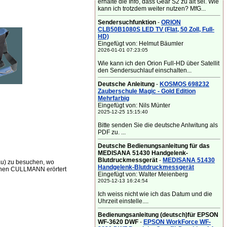
erhalte die Info, dass Gear S2 zu alt sei. Wie
kann ich trotzdem weiter nutzen? MfG...
Sendersuchfunktion
-
ORION
CLB50B1080S LED TV (Flat, 50 Zoll, Full-
HD)
Eingefügt von: Helmut Bäumler
2026-01-01 07:23:05
Wie kann ich den Orion Full-HD über Satellit
den Sendersuchlauf einschalten...
Deutsche Anleitung
-
KOSMOS 698232
Zauberschule Magic - Gold Edition
Mehrfarbig
Eingefügt von: Nils Münter
2025-12-25 15:15:40
Bitte senden Sie die deutsche Anlwitung als
PDF zu. ...
Deutsche Bedienungsanleitung für das
MEDISANA 51430 Handgelenk-
Blutdruckmessgerät
-
MEDISANA 51430
u) zu besuchen, wo
Handgelenk-Blutdruckmessgerät
schen CULLMANN erörtert
Eingefügt von: Walter Meienberg
2025-12-13 16:24:54
Ich weiss nicht wie ich das Datum und die
Uhrzeit einstelle....
Bedienungsanleitung (deutsch)für EPSON
WF-3620 DWF
-
EPSON WorkForce WF-