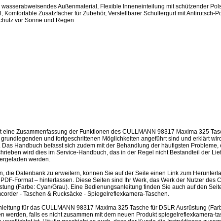
 wasserabweisendes Außenmaterial, Flexible Inneneinteilung mit schützender Polste
l, Komfortable Zusatzfächer für Zubehör, Verstellbarer Schultergurt mit Antirutsch-P
utz vor Sonne und Regen
ist eine Zusammenfassung der Funktionen des CULLMANN 98317 Maxima 325 Tasc
 grundlegenden und fortgeschrittenen Möglichkeiten angeführt sind und erklärt wir
 Das Handbuch befasst sich zudem mit der Behandlung der häufigsten Probleme, ei
schrieben wird dies im Service-Handbuch, das in der Regel nicht Bestandteil der Lie
ergeladen werden.
en, die Datenbank zu erweitern, können Sie auf der Seite einen Link zum Herunter
 PDF-Format – hinterlassen. Diese Seiten sind Ihr Werk, das Werk der Nutzer 
stung (Farbe: Cyan/Grau). Eine Bedienungsanleitung finden Sie auch auf den S
corder - Taschen & Rucksäcke - Spiegelreflexkamera-Taschen.
leitung für das CULLMANN 98317 Maxima 325 Tasche für DSLR Ausrüstung (Farb
 werden, falls es nicht zusammen mit dem neuen Produkt spiegelreflexkamera-tas