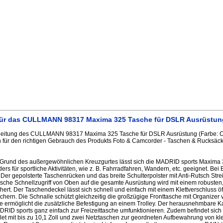
ür das CULLMANN 98317 Maxima 325 Tasche für DSLR Ausrüstung
eitung des CULLMANN 98317 Maxima 325 Tasche für DSLR Ausrüstung (Farbe: Cy
 für den richtigen Gebrauch des Produkts Foto & Camcorder - Taschen & Rucksäck
Grund des außergewöhnlichen Kreuzgurtes lässt sich die MADRID sports Maxima
ders für sportliche Aktivitäten, wie z. B. Fahrradfahren, Wandern, etc. geeignet. Bei 
 Der gepolsterte Taschenrücken und das breite Schulterpolster mit Anti-Rutsch St
ische Schnellzugriff von Oben auf die gesamte Ausrüstung wird mit einem robusten
hert. Der Taschendeckel lässt sich schnell und einfach mit einem Klettverschluss ö
ichern. Die Schnalle schützt gleichzeitig die großzügige Fronttasche mit Organizer 
 ermöglicht die zusätzliche Befestigung an einem Trolley. Der herausnehmbare Ka
ADRID sports ganz einfach zur Freizeittasche umfunktionieren. Zudem befindet sich
ablet mit bis zu 10,1 Zoll und zwei Netztaschen zur geordneten Aufbewahrung von k