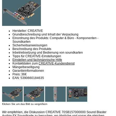
Hersteller: CREATIVE
Grundbeschreibung und Inhalt der Verpackung
Einordnung des Produkts: Computer & Büro - Komponenten -
Soundkarten
Sicherheitsanweisungen
Beschreibung des Produkts
Inbetriebsetzung und Bedienung von soundkarten
Tipps für CREATIVE-Einstellungen
Einstellen und fachmännische Hilfe
Kontaktdaten zum
CREATIVE-Kundendienst
Mängelbeseitigung
Garantieinformationen
Preis: 36€
EAN: 5390660184635
Klicken Sie um das Bild zu vergrößern
Wir empfehlen, die Diskussion CREATIVE 70SB157000000 Sound Blaster
Audigy FX Soundkarte zu besuchen, wo ähnliche und sogar die gleichen