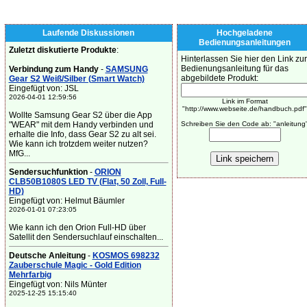
Laufende Diskussionen
Hochgeladene
Bedienungsanleitungen
Zuletzt diskutierte Produkte
:
Hinterlassen Sie hier den Link zur
Bedienungsanleitung für das
Verbindung zum Handy
-
SAMSUNG
abgebildete Produkt:
Gear S2 Weiß/Silber (Smart Watch)
Eingefügt von: JSL
2026-04-01 12:59:56
Link im Format
"http://www.webseite.de/handbuch.pdf"
Wollte Samsung Gear S2 über die App
"WEAR" mit dem Handy verbinden und
Schreiben Sie den Code ab: "anleitung
erhalte die Info, dass Gear S2 zu alt sei.
Wie kann ich trotzdem weiter nutzen?
MfG...
Sendersuchfunktion
-
ORION
CLB50B1080S LED TV (Flat, 50 Zoll, Full-
HD)
Eingefügt von: Helmut Bäumler
2026-01-01 07:23:05
Wie kann ich den Orion Full-HD über
Satellit den Sendersuchlauf einschalten...
Deutsche Anleitung
-
KOSMOS 698232
Zauberschule Magic - Gold Edition
Mehrfarbig
Eingefügt von: Nils Münter
2025-12-25 15:15:40