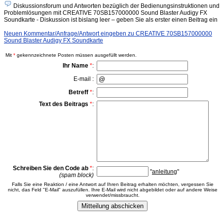
Diskussionsforum und Antworten bezüglich der Bedienungsinstruktionen und
Problemlösungen mit CREATIVE 70SB157000000 Sound Blaster Audigy FX
Soundkarte - Diskussion ist bislang leer – geben Sie als erster einen Beitrag ein
Neuen Kommentar/Anfrage/Antwort eingeben zu CREATIVE 70SB157000000
Sound Blaster Audigy FX Soundkarte
Mit
*
gekennzeichnete Posten müssen ausgefüllt werden.
Ihr Name
*
:
E-mail :
Betreff
*
:
Text des Beitrags
*
:
Schreiben Sie den Code ab
*
:
"
anleitung
"
(spam block)
Falls Sie eine Reaktion / eine Antwort auf Ihren Beitrag erhalten möchten, vergessen Sie
nicht, das Feld "E-Mail" auszufüllen. Ihre E-Mail wird nicht abgebildet oder auf andere Weise
verwendet/missbraucht.