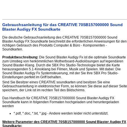
Gebrauchsanleitung für das CREATIVE 70SB157000000 Sound
Blaster Audigy FX Soundkarte
Die deutsche Gebrauchsanleitung des CREATIVE 70SB157000000 Sound
Blaster Audigy FX Soundkarte beschreibt die erforderlichen Anweisungen für den
richtigen Gebrauch des Produkts Computer & Büro - Komponenten -
Soundkarten.
Produktbeschreibung:
Die Sound Blaster Audigy Fx ist die optimale Soundkarte
zum Umstieg von herkömmlichen Motherboard-Audiolösungen auf legendären
Sound Blaster-Klang. Durch die SBX Pro Studio-Technologie bietet die Karte
herausragenden 5.1-Kinoklang bei Filmen, Musik und Spielen. Mit dabei: Die
Sound Blaster Audigy Fx Systemsteuerung, mit der Sie Ihre SBX Pro Studio-
Einstellungen perfekt im Griff behalten.
Sind Sie Besitzer eines CREATIVE soundkarten und besitzen Sie eine
Gebrauchsanleitung in elektronischer Form, so können Sie diese auf dieser Seite
speichern, der Link ist im rechten Teil des Bildschirms.
Das Handbuch für CREATIVE 70SB157000000 Sound Blaster Audigy FX
Soundkarte kann in folgenden Formaten hochgeladen und heruntergeladen
werden
*.pdf, *.doc, *.txt, *.jpg - Andere werden leider nicht unterstützt.
Weitere Parameter des CREATIVE 70SB157000000 Sound Blaster Audigy FX
Soundkarte
: