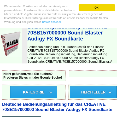
Wir verwenden Cookies, um Inhalte und Anzeigen zu
OK!
personalisieren, Funktionen für soziale Medien anbieten zu
können und die Zugriffe auf unsere Website zu analysieren. Außerdem geben wir
Informationen zu Ihrer Nutzung unserer Website an unsere Partner für soziale Medien,
BEDIENUNGSANLEITUNG
| Hier finden Sie die deutsche Anleitung!
Werbung und Analysen weiter.
Details ansehen
Bedienungsanleitung CREATIVE
70SB157000000 Sound Blaster
Audigy FX Soundkarte
Betriebsanleitung und PDF-Handbuch für den Einsatz,
CREATIVE 70SB157000000 Sound Blaster Audigy FX
Soundkarte Bedienungsanleitung, Bedienungsanleitung
CREATIVE 70SB157000000 Sound Blaster Audigy FX
Soundkarte, CREATIVE, 70SB157000000, Sound, Blaster, A
Nicht gefunden, was Sie suchen?
Probieren Sie es mit der Google-Suche!
KATEGORIE
HERSTELLER
Deutsche Bedienungsanleitung für das CREATIVE
70SB157000000 Sound Blaster Audigy FX Soundkarte