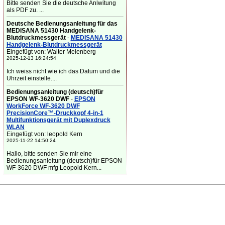
Bitte senden Sie die deutsche Anlwitung
als PDF zu. ...
Deutsche Bedienungsanleitung für das
MEDISANA 51430 Handgelenk-
Blutdruckmessgerät
-
MEDISANA 51430
Handgelenk-Blutdruckmessgerät
Eingefügt von: Walter Meienberg
2025-12-13 16:24:54
Ich weiss nicht wie ich das Datum und die
Uhrzeit einstelle....
Bedienungsanleitung (deutsch)für
EPSON WF-3620 DWF
-
EPSON
WorkForce WF-3620 DWF
PrecisionCore™-Druckkopf 4-in-1
Multifunktionsgerät mit Duplexdruck
WLAN
Eingefügt von: leopold Kern
2025-11-22 14:50:24
Hallo, bitte senden Sie mir eine
Bedienungsanleitung (deutsch)für EPSON
WF-3620 DWF mfg Leopold Kern...