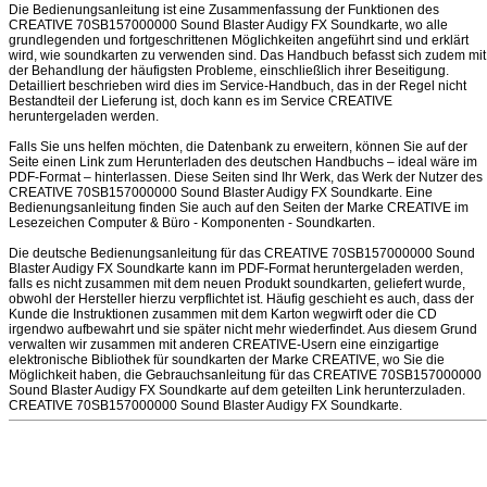
Die Bedienungsanleitung ist eine Zusammenfassung der Funktionen des
CREATIVE 70SB157000000 Sound Blaster Audigy FX Soundkarte, wo alle
grundlegenden und fortgeschrittenen Möglichkeiten angeführt sind und erklärt
wird, wie soundkarten zu verwenden sind. Das Handbuch befasst sich zudem mit
der Behandlung der häufigsten Probleme, einschließlich ihrer Beseitigung.
Detailliert beschrieben wird dies im Service-Handbuch, das in der Regel nicht
Bestandteil der Lieferung ist, doch kann es im Service CREATIVE
heruntergeladen werden.
Falls Sie uns helfen möchten, die Datenbank zu erweitern, können Sie auf der
Seite einen Link zum Herunterladen des deutschen Handbuchs – ideal wäre im
PDF-Format – hinterlassen. Diese Seiten sind Ihr Werk, das Werk der Nutzer des
CREATIVE 70SB157000000 Sound Blaster Audigy FX Soundkarte. Eine
Bedienungsanleitung finden Sie auch auf den Seiten der Marke CREATIVE im
Lesezeichen Computer & Büro - Komponenten - Soundkarten.
Die deutsche Bedienungsanleitung für das CREATIVE 70SB157000000 Sound
Blaster Audigy FX Soundkarte kann im PDF-Format heruntergeladen werden,
falls es nicht zusammen mit dem neuen Produkt soundkarten, geliefert wurde,
obwohl der Hersteller hierzu verpflichtet ist. Häufig geschieht es auch, dass der
Kunde die Instruktionen zusammen mit dem Karton wegwirft oder die CD
irgendwo aufbewahrt und sie später nicht mehr wiederfindet. Aus diesem Grund
verwalten wir zusammen mit anderen CREATIVE-Usern eine einzigartige
elektronische Bibliothek für soundkarten der Marke CREATIVE, wo Sie die
Möglichkeit haben, die Gebrauchsanleitung für das CREATIVE 70SB157000000
Sound Blaster Audigy FX Soundkarte auf dem geteilten Link herunterzuladen.
CREATIVE 70SB157000000 Sound Blaster Audigy FX Soundkarte.