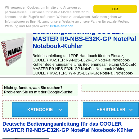
Wir verwenden Cookies, um Inhalte und Anzeigen zu
OK!
personalisieren, Funktionen für soziale Medien anbieten zu
können und die Zugriffe auf unsere Website zu analysieren. Außerdem geben wir
Informationen zu Ihrer Nutzung unserer Website an unsere Partner für soziale Medien,
BEDIENUNGSANLEITUNG
| Hier finden Sie die deutsche Anleitung!
Werbung und Analysen weiter.
Details ansehen
Bedienungsanleitung COOLER
MASTER R9-NBS-E32K-GP NotePal
Notebook-Kühler
Betriebsanleitung und PDF-Handbuch für den Einsatz,
COOLER MASTER R9-NBS-E32K-GP NotePal Notebook-
Kühler Bedienungsanleitung, Bedienungsanleitung COOLER
MASTER R9-NBS-E32K-GP NotePal Notebook-Kühler,
COOLER, MASTER, R9-NBS-E32K-GP, NotePal, Notebook-
Nicht gefunden, was Sie suchen?
Probieren Sie es mit der Google-Suche!
KATEGORIE
HERSTELLER
Deutsche Bedienungsanleitung für das COOLER
MASTER R9-NBS-E32K-GP NotePal Notebook-Kühler