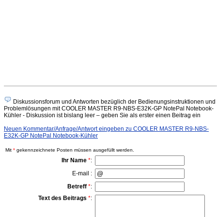
Diskussionsforum und Antworten bezüglich der Bedienungsinstruktionen und
Problemlösungen mit COOLER MASTER R9-NBS-E32K-GP NotePal Notebook-
Kühler - Diskussion ist bislang leer – geben Sie als erster einen Beitrag ein
Neuen Kommentar/Anfrage/Antwort eingeben zu COOLER MASTER R9-NBS-
E32K-GP NotePal Notebook-Kühler
Mit
*
gekennzeichnete Posten müssen ausgefüllt werden.
Ihr Name
*
:
E-mail :
Betreff
*
:
Text des Beitrags
*
: