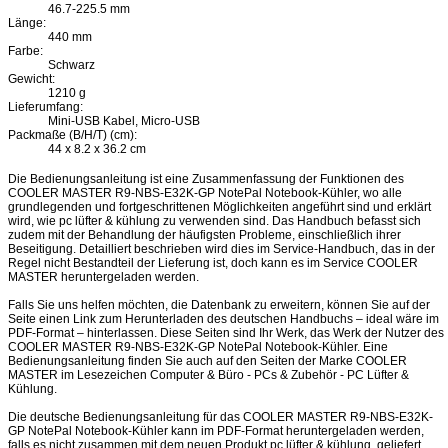
46.7-225.5 mm
Länge:
440 mm
Farbe:
Schwarz
Gewicht:
1210 g
Lieferumfang:
Mini-USB Kabel, Micro-USB
Packmaße (B/H/T) (cm):
44 x 8.2 x 36.2 cm
Die Bedienungsanleitung ist eine Zusammenfassung der Funktionen des
COOLER MASTER R9-NBS-E32K-GP NotePal Notebook-Kühler, wo alle
grundlegenden und fortgeschrittenen Möglichkeiten angeführt sind und erklärt
wird, wie pc lüfter & kühlung zu verwenden sind. Das Handbuch befasst sich
zudem mit der Behandlung der häufigsten Probleme, einschließlich ihrer
Beseitigung. Detailliert beschrieben wird dies im Service-Handbuch, das in der
Regel nicht Bestandteil der Lieferung ist, doch kann es im Service COOLER
MASTER heruntergeladen werden.
Falls Sie uns helfen möchten, die Datenbank zu erweitern, können Sie auf der
Seite einen Link zum Herunterladen des deutschen Handbuchs – ideal wäre im
PDF-Format – hinterlassen. Diese Seiten sind Ihr Werk, das Werk der Nutzer des
COOLER MASTER R9-NBS-E32K-GP NotePal Notebook-Kühler. Eine
Bedienungsanleitung finden Sie auch auf den Seiten der Marke COOLER
MASTER im Lesezeichen Computer & Büro - PCs & Zubehör - PC Lüfter &
Kühlung.
Die deutsche Bedienungsanleitung für das COOLER MASTER R9-NBS-E32K-
GP NotePal Notebook-Kühler kann im PDF-Format heruntergeladen werden,
falls es nicht zusammen mit dem neuen Produkt pc lüfter & kühlung, geliefert