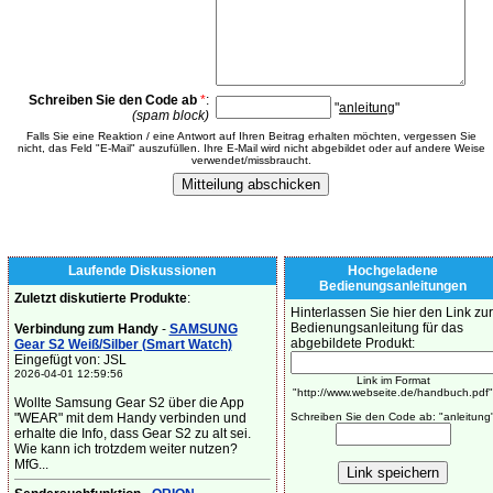
Schreiben Sie den Code ab
*
:
"
anleitung
"
(spam block)
Falls Sie eine Reaktion / eine Antwort auf Ihren Beitrag erhalten möchten, vergessen Sie
nicht, das Feld "E-Mail" auszufüllen. Ihre E-Mail wird nicht abgebildet oder auf andere Weise
verwendet/missbraucht.
Laufende Diskussionen
Hochgeladene
Bedienungsanleitungen
Zuletzt diskutierte Produkte
:
Hinterlassen Sie hier den Link zur
Bedienungsanleitung für das
Verbindung zum Handy
-
SAMSUNG
abgebildete Produkt:
Gear S2 Weiß/Silber (Smart Watch)
Eingefügt von: JSL
2026-04-01 12:59:56
Link im Format
"http://www.webseite.de/handbuch.pdf"
Wollte Samsung Gear S2 über die App
"WEAR" mit dem Handy verbinden und
Schreiben Sie den Code ab: "anleitung
erhalte die Info, dass Gear S2 zu alt sei.
Wie kann ich trotzdem weiter nutzen?
MfG...