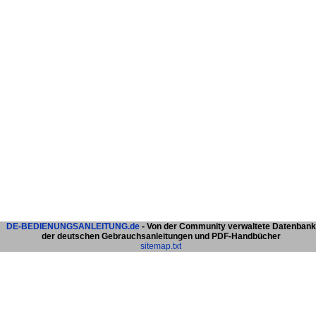
DE-BEDIENUNGSANLEITUNG.de
- Von der Community verwaltete Datenbank
der deutschen Gebrauchsanleitungen und PDF-Handbücher
sitemap.txt