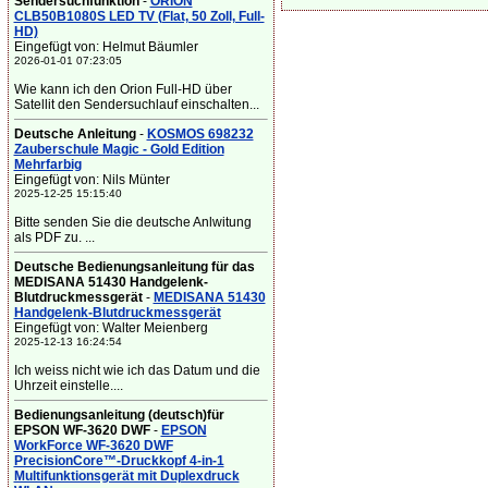
Sendersuchfunktion
-
ORION
CLB50B1080S LED TV (Flat, 50 Zoll, Full-
HD)
Eingefügt von: Helmut Bäumler
2026-01-01 07:23:05
Wie kann ich den Orion Full-HD über
Satellit den Sendersuchlauf einschalten...
Deutsche Anleitung
-
KOSMOS 698232
Zauberschule Magic - Gold Edition
Mehrfarbig
Eingefügt von: Nils Münter
2025-12-25 15:15:40
Bitte senden Sie die deutsche Anlwitung
als PDF zu. ...
Deutsche Bedienungsanleitung für das
MEDISANA 51430 Handgelenk-
Blutdruckmessgerät
-
MEDISANA 51430
Handgelenk-Blutdruckmessgerät
Eingefügt von: Walter Meienberg
2025-12-13 16:24:54
Ich weiss nicht wie ich das Datum und die
Uhrzeit einstelle....
Bedienungsanleitung (deutsch)für
EPSON WF-3620 DWF
-
EPSON
WorkForce WF-3620 DWF
PrecisionCore™-Druckkopf 4-in-1
Multifunktionsgerät mit Duplexdruck