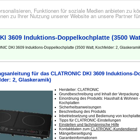
onalisieren, Funktionen für soziale Medien anbieten zu kön
nen zu Ihrer Nutzung unserer Website an unsere Partner fü
 3609 Induktions-Doppelkochplatte (3500 Watt
NIC DKI 3609 Induktions-Doppelkochplatte (3500 Watt, Kochfelder: 2, Glaskeram
gsanleitung für das CLATRONIC DKI 3609 Induktions-Do
lder: 2, Glaskeramik)
Hersteller: CLATRONIC
Grundbeschreibung und Inhalt der Verpackung
Einordnung des Produkts: Haushalt & Wohnen -
Kochplatten
Sicherheitsanweisungen
Beschreibung des Produkts
Inbetriebsetzung und Bedienung von kochplatt
Tipps für CLATRONIC-Einstellungen
Einstellen und fachmännische Hilfe
Kontaktdaten zum
CLATRONIC-Kundendienst
Mängelbeseitigung
Garantieinformationen