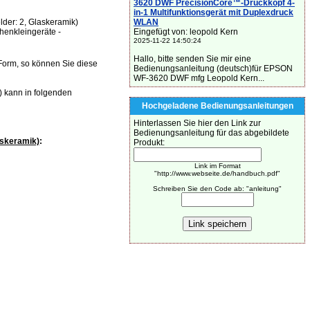
3620 DWF PrecisionCore™-Druckkopf 4-
in-1 Multifunktionsgerät mit Duplexdruck
der: 2, Glaskeramik)
WLAN
henkleingeräte -
Eingefügt von: leopold Kern
2025-11-22 14:50:24
Hallo, bitte senden Sie mir eine
Form, so können Sie diese
Bedienungsanleitung (deutsch)für EPSON
WF-3620 DWF mfg Leopold Kern...
 kann in folgenden
Hochgeladene Bedienungsanleitungen
Hinterlassen Sie hier den Link zur
Bedienungsanleitung für das abgebildete
askeramik)
:
Produkt:
Link im Format
"http://www.webseite.de/handbuch.pdf"
Schreiben Sie den Code ab: "anleitung"