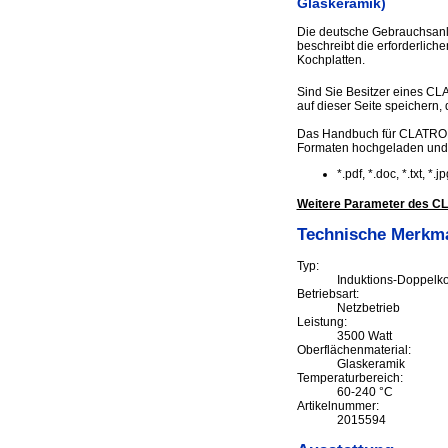
Glaskeramik)
Die deutsche Gebrauchsanl
beschreibt die erforderlic
Kochplatten.
Sind Sie Besitzer eines CL
auf dieser Seite speichern, d
Das Handbuch für CLATRONIC
Formaten hochgeladen und
*.pdf, *.doc, *.txt, *
Weitere Parameter des CL
Technische Merkm
Typ:
Induktions-Doppelko
Betriebsart:
Netzbetrieb
Leistung:
3500 Watt
Oberflächenmaterial:
Glaskeramik
Temperaturbereich:
60-240 °C
Artikelnummer:
2015594