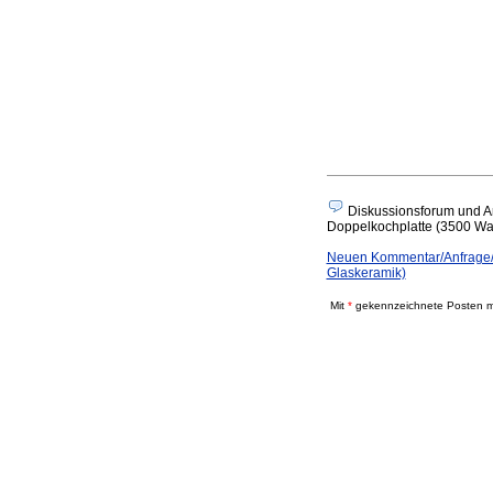
Diskussionsforum und A
Doppelkochplatte (3500 Watt,
Neuen Kommentar/Anfrage/A
Glaskeramik)
Mit
*
gekennzeichnete Posten mü