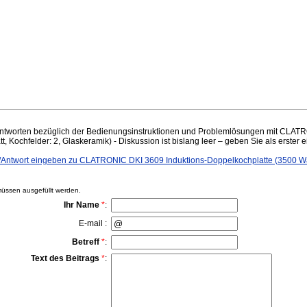
ntworten bezüglich der Bedienungsinstruktionen und Problemlösungen mit CLATR
 Kochfelder: 2, Glaskeramik) - Diskussion ist bislang leer – geben Sie als erster e
ntwort eingeben zu CLATRONIC DKI 3609 Induktions-Doppelkochplatte (3500 Watt
ssen ausgefüllt werden.
Ihr Name
*
:
E-mail :
Betreff
*
:
Text des Beitrags
*
: