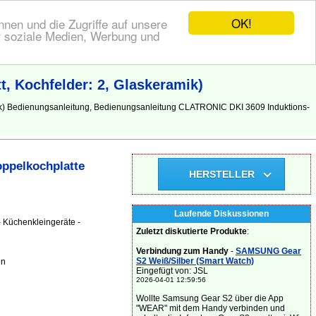
OK!
nen und die Zugriffe auf unsere
r soziale Medien, Werbung und
, Kochfelder: 2, Glaskeramik)
ik) Bedienungsanleitung, Bedienungsanleitung CLATRONIC DKI 3609 Induktions-
ppelkochplatte
HERSTELLER
Laufende Diskussionen
 Küchenkleingeräte -
Zuletzt diskutierte Produkte
:
Verbindung zum Handy
-
SAMSUNG Gear
S2 Weiß/Silber (Smart Watch)
en
Eingefügt von: JSL
2026-04-01 12:59:56
Wollte Samsung Gear S2 über die App
"WEAR" mit dem Handy verbinden und