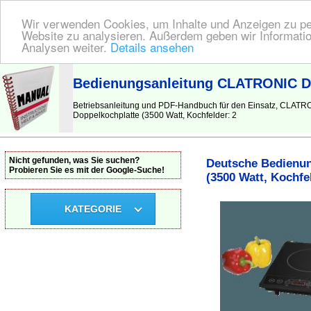
Wir verwenden Cookies, um Inhalte und Anzeigen zu pers
Website zu analysieren. Außerdem geben wir Informatio
Analysen weiter.
Details ansehen
BEDIENUNGSANLEITUNG
| Hier finden Sie die deutsche Anleitung!
Bedienungsanleitung CLATRONIC DKI
Betriebsanleitung und PDF-Handbuch für den Einsatz, CLATRO
Doppelkochplatte (3500 Watt, Kochfelder: 2
Nicht gefunden, was Sie suchen?
Deutsche Bedienun
Probieren Sie es mit der Google-Suche!
(3500 Watt, Kochfe
KATEGORIE