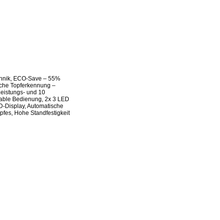
technik, ECO-Save – 55%
sche Topferkennung –
Leistungs- und 10
table Bedienung, 2x 3 LED
D-Display, Automatische
fes, Hohe Standfestigkeit