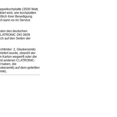
pelkochplatte (3500 Watt,
lärt wird, wie kochplatten
lich ihrer Beseitigung.
och kann es im Service
laden des deutschen
s CLATRONIC DKI 3609
ch auf den Seiten der
hfelder: 2, Glaskeramik)
iefert wurde, obwohl der
m Karton wegwirft oder die
 mit anderen CLATRONIC-
t haben, die
skeramik) auf dem geteilten
mik).