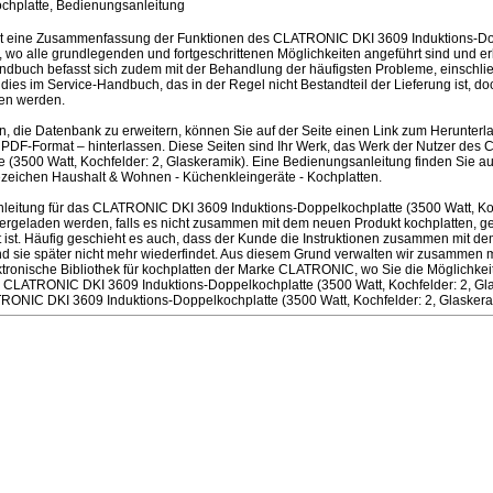
chplatte, Bedienungsanleitung
st eine Zusammenfassung der Funktionen des CLATRONIC DKI 3609 Induktions-Dop
, wo alle grundlegenden und fortgeschrittenen Möglichkeiten angeführt sind und erk
dbuch befasst sich zudem mit der Behandlung der häufigsten Probleme, einschließ
d dies im Service-Handbuch, das in der Regel nicht Bestandteil der Lieferung ist, d
en werden.
en, die Datenbank zu erweitern, können Sie auf der Seite einen Link zum Herunter
PDF-Format – hinterlassen. Diese Seiten sind Ihr Werk, das Werk der Nutzer de
 (3500 Watt, Kochfelder: 2, Glaskeramik). Eine Bedienungsanleitung finden Sie au
ichen Haushalt & Wohnen - Küchenkleingeräte - Kochplatten.
eitung für das CLATRONIC DKI 3609 Induktions-Doppelkochplatte (3500 Watt, Koc
rgeladen werden, falls es nicht zusammen mit dem neuen Produkt kochplatten, gel
tet ist. Häufig geschieht es auch, dass der Kunde die Instruktionen zusammen mit de
d sie später nicht mehr wiederfindet. Aus diesem Grund verwalten wir zusammen
ktronische Bibliothek für kochplatten der Marke CLATRONIC, wo Sie die Möglichkei
 CLATRONIC DKI 3609 Induktions-Doppelkochplatte (3500 Watt, Kochfelder: 2, Gla
RONIC DKI 3609 Induktions-Doppelkochplatte (3500 Watt, Kochfelder: 2, Glaskera