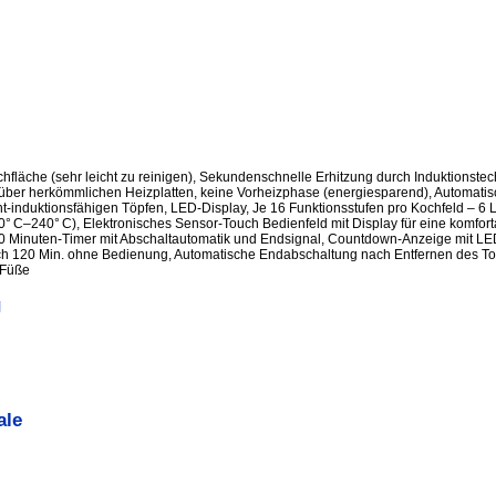
ochfläche (sehr leicht zu reinigen), Sekundenschnelle Erhitzung durch Induktions
über herkömmlichen Heizplatten, keine Vorheizphase (energiesparend), Automati
t-induktionsfähigen Töpfen, LED-Display, Je 16 Funktionsstufen pro Kochfeld – 6 
0° C–240° C), Elektronisches Sensor-Touch Bedienfeld mit Display für eine komfor
80 Minuten-Timer mit Abschaltautomatik und Endsignal, Countdown-Anzeige mit LE
 120 Min. ohne Bedienung, Automatische Endabschaltung nach Entfernen des Top
 Füße
g
ale