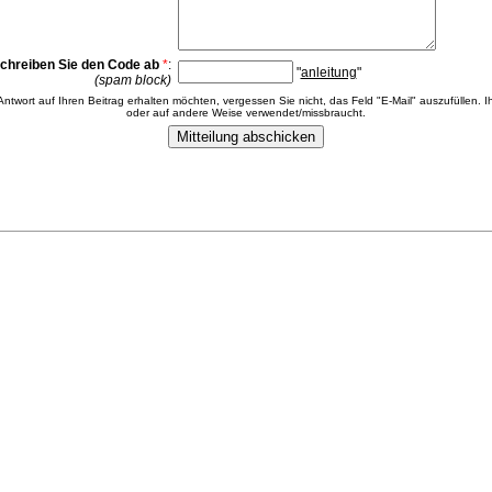
chreiben Sie den Code ab
*
:
"
anleitung
"
(spam block)
 Antwort auf Ihren Beitrag erhalten möchten, vergessen Sie nicht, das Feld "E-Mail" auszufüllen. Ih
oder auf andere Weise verwendet/missbraucht.