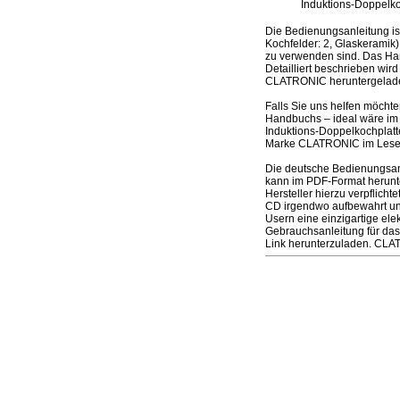
Induktions-Doppelko
Die Bedienungsanleitung i
Kochfelder: 2, Glaskeramik)
zu verwenden sind. Das Han
Detailliert beschrieben wir
CLATRONIC heruntergelad
Falls Sie uns helfen möcht
Handbuchs – ideal wäre im 
Induktions-Doppelkochplatte
Marke CLATRONIC im Leseze
Die deutsche Bedienungsanl
kann im PDF-Format herunte
Hersteller hierzu verpflich
CD irgendwo aufbewahrt un
Usern eine einzigartige ele
Gebrauchsanleitung für das
Link herunterzuladen. CLAT