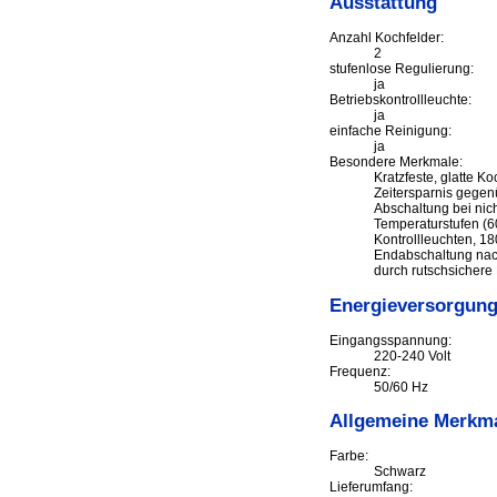
Ausstattung
Anzahl Kochfelder:
2
stufenlose Regulierung:
ja
Betriebskontrollleuchte:
ja
einfache Reinigung:
ja
Besondere Merkmale:
Kratzfeste, glatte K
Zeitersparnis gegen
Abschaltung bei nich
Temperaturstufen (6
Kontrollleuchten, 1
Endabschaltung nach
durch rutschsichere
Energieversorgun
Eingangsspannung:
220-240 Volt
Frequenz:
50/60 Hz
Allgemeine Merkm
Farbe:
Schwarz
Lieferumfang: