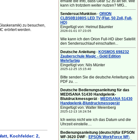
erhalte die Info, dass Gear S2 zu alt sei. Wie
kann ich trotzdem weiter nutzen? MfG...
Sendersuchfunktion
-
ORION
CLB50B1080S LED TV (Flat, 50 Zoll, Full-
HD)
 Glaskeramik) zu besuchen,
Eingefügt von: Helmut Bäumler
C erörtert werden.
2026-01-01 07:23:05
Wie kann ich den Orion Full-HD über Satellit
den Sendersuchlauf einschalten...
Deutsche Anleitung
-
KOSMOS 698232
Zauberschule Magic - Gold Edition
Mehrfarbig
Eingefügt von: Nils Münter
2025-12-25 15:15:40
Bitte senden Sie die deutsche Anlwitung als
PDF zu. ...
Deutsche Bedienungsanleitung für das
MEDISANA 51430 Handgelenk-
Blutdruckmessgerät
-
MEDISANA 51430
Handgelenk-Blutdruckmessgerät
Eingefügt von: Walter Meienberg
2025-12-13 16:24:54
Ich weiss nicht wie ich das Datum und die
Uhrzeit einstelle....
Bedienungsanleitung (deutsch)für EPSON
tt, Kochfelder: 2,
WF-3620 DWF
-
EPSON WorkForce WF-