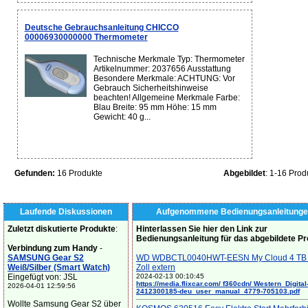
Deutsche Gebrauchsanleitung CHICCO
00006930000000 Thermometer
Technische Merkmale Typ: Thermometer
Artikelnummer: 2037656 Ausstattung
Besondere Merkmale: ACHTUNG: Vor
Gebrauch Sicherheitshinweise
beachten! Allgemeine Merkmale Farbe:
Blau Breite: 95 mm Höhe: 15 mm
Gewicht: 40 g...
Gefunden:
16 Produkte
Abgebildet
: 1-16 Prod
Laufende Diskussionen
Aufgenommene Bedienungsanleitunge
Zuletzt diskutierte Produkte
:
Hinterlassen Sie hier den Link zur
Bedienungsanleitung für das abgebildete P
Verbindung zum Handy
-
SAMSUNG Gear S2
WD WDBCTL0040HWT-EESN My Cloud 4 TB 
Weiß/Silber (Smart Watch)
Zoll extern
Eingefügt von: JSL
2024-02-13 00:10:45
https://media.flixcar.com/ f360cdn/ Western_Digital
2026-04-01 12:59:56
2412300185-deu_user_manual_4779-705103.pdf
Wollte Samsung Gear S2 über