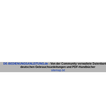
DE-BEDIENUNGSANLEITUNG.de
- Von der Community verwaltete Datenban
deutschen Gebrauchsanleitungen und PDF-Handbücher
sitemap.txt