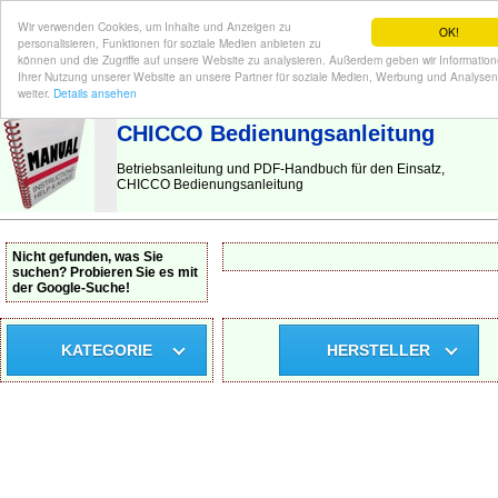
Wir verwenden Cookies, um Inhalte und Anzeigen zu
OK!
personalisieren, Funktionen für soziale Medien anbieten zu
können und die Zugriffe auf unsere Website zu analysieren. Außerdem geben wir Informatio
Ihrer Nutzung unserer Website an unsere Partner für soziale Medien, Werbung und Analysen
BEDIENUNGSANLEITUNG
| Hier finden Sie die deutsche Anleitung!
weiter.
Details ansehen
CHICCO Bedienungsanleitung
Betriebsanleitung und PDF-Handbuch für den Einsatz,
CHICCO Bedienungsanleitung
Nicht gefunden, was Sie
suchen? Probieren Sie es mit
der Google-Suche!
KATEGORIE
HERSTELLER