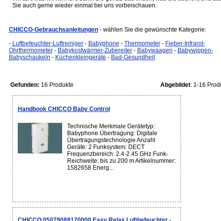
Sie auch gerne wieder einmal bei uns vorbeischauen.
CHICCO-Gebrauchsanleitungen
- wählen Sie die gewünschte Kategorie:
-
Luftbefeuchter-Luftreiniger
-
Babyphone
-
Thermometer
-
Fieber-Infrarot-
Ohrthermometer
-
Babykostwärmer-Zubereiter
-
Babywaagen
-
Babywippen-
Babyschaukeln
-
Küchenkleingeräte
-
Bad-Gesundheit
Gefunden:
16 Produkte
Abgebildet
: 1-16 Prod
Handbook CHICCO Baby Control
Technische Merkmale Gerätetyp:
Babyphone Übertragung: Digitale
Übertragungstechnologie Anzahl
Geräte: 2 Funksystem: DECT
Frequenzbereich: 2.4-2.45 GHz Funk-
Reichweite: bis zu 200 m Artikelnummer:
1582658 Energ...
CHICCO 05079088170000 Easy Relax Luftbefeuchter -