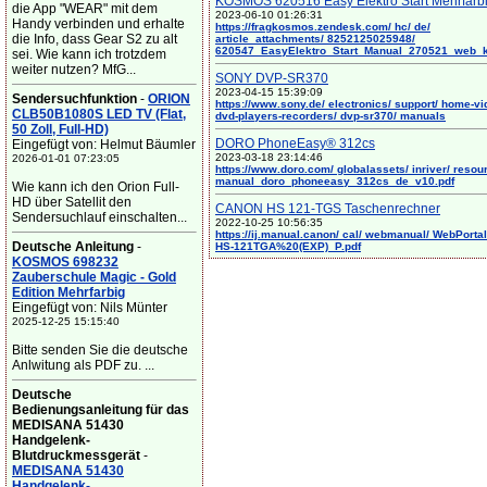
KOSMOS 620516 Easy Elektro Start Mehrfarb
die App "WEAR" mit dem
2023-06-10 01:26:31
Handy verbinden und erhalte
https://fragkosmos.zendesk.com/ hc/ de/
die Info, dass Gear S2 zu alt
article_attachments/ 8252125025948/
620547_EasyElektro_Start_Manual_270521_web_
sei. Wie kann ich trotzdem
weiter nutzen? MfG...
SONY DVP-SR370
2023-04-15 15:39:09
Sendersuchfunktion
-
ORION
https://www.sony.de/ electronics/ support/ home-vi
CLB50B1080S LED TV (Flat,
dvd-players-recorders/ dvp-sr370/ manuals
50 Zoll, Full-HD)
DORO PhoneEasy® 312cs
Eingefügt von: Helmut Bäumler
2023-03-18 23:14:46
2026-01-01 07:23:05
https://www.doro.com/ globalassets/ inriver/ resou
manual_doro_phoneeasy_312cs_de_v10.pdf
Wie kann ich den Orion Full-
HD über Satellit den
CANON HS 121-TGS Taschenrechner
Sendersuchlauf einschalten...
2022-10-25 10:56:35
https://ij.manual.canon/ cal/ webmanual/ WebPortal/
Deutsche Anleitung
-
HS-121TGA%20(EXP)_P.pdf
KOSMOS 698232
Zauberschule Magic - Gold
Edition Mehrfarbig
Eingefügt von: Nils Münter
2025-12-25 15:15:40
Bitte senden Sie die deutsche
Anlwitung als PDF zu. ...
Deutsche
Bedienungsanleitung für das
MEDISANA 51430
Handgelenk-
Blutdruckmessgerät
-
MEDISANA 51430
Handgelenk-