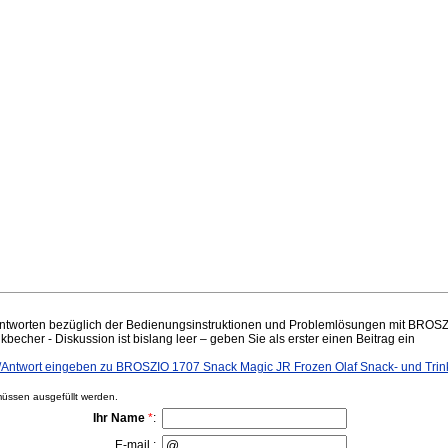
ntworten bezüglich der Bedienungsinstruktionen und Problemlösungen mit BROS
becher - Diskussion ist bislang leer – geben Sie als erster einen Beitrag ein
ntwort eingeben zu BROSZIO 1707 Snack Magic JR Frozen Olaf Snack- und Trin
ssen ausgefüllt werden.
Ihr Name
*
:
E-mail :