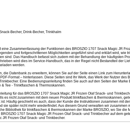
 Snack-Becher, Drink-Becher, Trinkhalm
st eine Zusammenfassung der Funktionen des BROSZIO 1707 Snack Magic JR Froz
egenden und fortgeschrittenen Möglichkeiten angeführt sind und erklärt wird, wie tr
 sind. Das Handbuch befasst sich zudem mit der Behandlung der häufigsten Probl
schrieben wird dies im Service-Handbuch, das in der Regel nicht Bestandteil der Lie
geladen werden.
en, die Datenbank zu erweitern, können Sie auf der Seite einen Link zum Herunter
PDF-Format – hinterlassen. Diese Seiten sind Ihr Werk, das Werk der Nutzer de
Trinkbecher. Eine Bedienungsanleitung finden Sie auch auf den Seiten der Mark
 & Tee - Trinkflaschen & Thermoskannen.
leitung für das BROSZIO 1707 Snack Magic JR Frozen Olaf Snack- und Trinkbech
lls es nicht zusammen mit dem neuen Produkt trinkflaschen & thermoskannen, geli
tet ist. Häufig geschieht es auch, dass der Kunde die Instruktionen zusammen mit de
d sie später nicht mehr wiederfindet. Aus diesem Grund verwalten wir zusammen
sche Bibliothek für trinkflaschen & thermoskannen der Marke BROSZIO, wo Sie die M
 BROSZIO 1707 Snack Magic JR Frozen Olaf Snack- und Trinkbecher auf dem getei
JR Frozen Olaf Snack- und Trinkbecher.