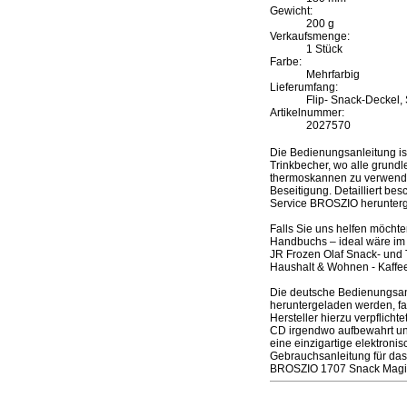
Gewicht:
200 g
Verkaufsmenge:
1 Stück
Farbe:
Mehrfarbig
Lieferumfang:
Flip- Snack-Deckel,
Artikelnummer:
2027570
Die Bedienungsanleitung i
Trinkbecher, wo alle grundl
thermoskannen zu verwenden
Beseitigung. Detailliert be
Service BROSZIO herunter
Falls Sie uns helfen möcht
Handbuchs – ideal wäre im 
JR Frozen Olaf Snack- und 
Haushalt & Wohnen - Kaffee
Die deutsche Bedienungsan
heruntergeladen werden, fa
Hersteller hierzu verpflich
CD irgendwo aufbewahrt un
eine einzigartige elektroni
Gebrauchsanleitung für das
BROSZIO 1707 Snack Magic 