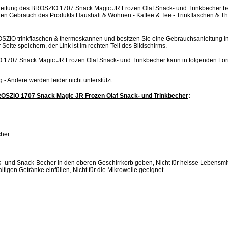
itung des BROSZIO 1707 Snack Magic JR Frozen Olaf Snack- und Trinkbecher besc
gen Gebrauch des Produkts Haushalt & Wohnen - Kaffee & Tee - Trinkflaschen & 
OSZIO trinkflaschen & thermoskannen und besitzen Sie eine Gebrauchsanleitung in
Seite speichern, der Link ist im rechten Teil des Bildschirms.
1707 Snack Magic JR Frozen Olaf Snack- und Trinkbecher kann in folgenden Fo
.jpg - Andere werden leider nicht unterstützt.
OSZIO 1707 Snack Magic JR Frozen Olaf Snack- und Trinkbecher
:
cher
- und Snack-Becher in den oberen Geschirrkorb geben, Nicht für heisse Lebensmit
tigen Getränke einfüllen, Nicht für die Mikrowelle geeignet