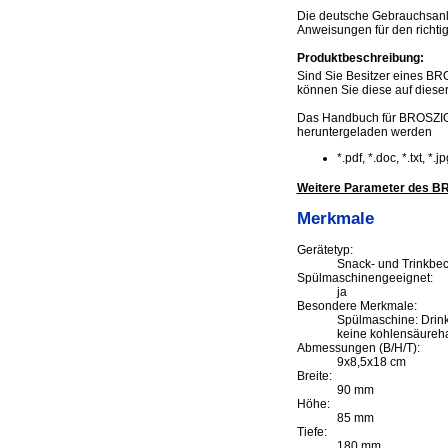
Die deutsche Gebrauchsanle
Anweisungen für den richti
Produktbeschreibung:
Sind Sie Besitzer eines BR
können Sie diese auf dieser 
Das Handbuch für BROSZIO 
heruntergeladen werden
*.pdf, *.doc, *.txt, *
Weitere Parameter des BR
Merkmale
Gerätetyp:
Snack- und Trinkbe
Spülmaschinengeeignet:
ja
Besondere Merkmale:
Spülmaschine: Drink
keine kohlensäurehal
Abmessungen (B/H/T):
9x8,5x18 cm
Breite:
90 mm
Höhe:
85 mm
Tiefe:
180 mm