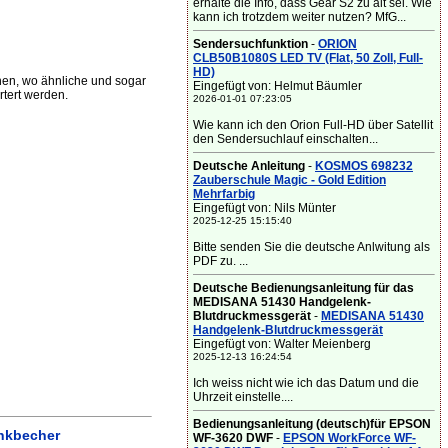
erhalte die Info, dass Gear S2 zu alt sei. Wie
kann ich trotzdem weiter nutzen? MfG...
Sendersuchfunktion
-
ORION
CLB50B1080S LED TV (Flat, 50 Zoll, Full-
HD)
en, wo ähnliche und sogar
Eingefügt von: Helmut Bäumler
tert werden.
2026-01-01 07:23:05
Wie kann ich den Orion Full-HD über Satellit
den Sendersuchlauf einschalten...
Deutsche Anleitung
-
KOSMOS 698232
Zauberschule Magic - Gold Edition
Mehrfarbig
Eingefügt von: Nils Münter
2025-12-25 15:15:40
Bitte senden Sie die deutsche Anlwitung als
PDF zu. ...
Deutsche Bedienungsanleitung für das
MEDISANA 51430 Handgelenk-
Blutdruckmessgerät
-
MEDISANA 51430
Handgelenk-Blutdruckmessgerät
Eingefügt von: Walter Meienberg
2025-12-13 16:24:54
Ich weiss nicht wie ich das Datum und die
Uhrzeit einstelle....
Bedienungsanleitung (deutsch)für EPSON
inkbecher
WF-3620 DWF
-
EPSON WorkForce WF-