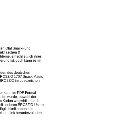
en Olaf Snack- und
inkflaschen &
eme, einschließlich ihrer
ferung ist, doch kann es im
laden des deutschen
s BROSZIO 1707 Snack Magic
e BROSZIO im Lesezeichen
er kann im PDF-Format
efert wurde, obwohl der
m Karton wegwirft oder die
 mit anderen BROSZIO-Usern
öglichkeit haben, die
lten Link herunterzuladen.