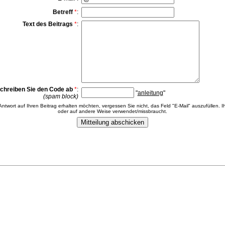
Betreff
*
:
Text des Beitrags
*
:
chreiben Sie den Code ab
*
:
"
anleitung
"
(spam block)
 Antwort auf Ihren Beitrag erhalten möchten, vergessen Sie nicht, das Feld "E-Mail" auszufüllen. Ih
oder auf andere Weise verwendet/missbraucht.