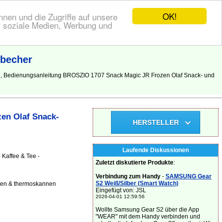
OK!
nen und die Zugriffe auf unsere
r soziale Medien, Werbung und
kbecher
g, Bedienungsanleitung BROSZIO 1707 Snack Magic JR Frozen Olaf Snack- und
en Olaf Snack-
HERSTELLER
Laufende Diskussionen
Kaffee & Tee -
Zuletzt diskutierte Produkte
:
Verbindung zum Handy
-
SAMSUNG Gear
S2 Weiß/Silber (Smart Watch)
chen & thermoskannen
Eingefügt von: JSL
2026-04-01 12:59:56
Wollte Samsung Gear S2 über die App
"WEAR" mit dem Handy verbinden und