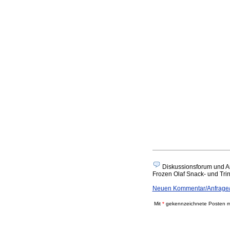
Diskussionsforum und A
Frozen Olaf Snack- und Trink
Neuen Kommentar/Anfrage/A
Mit
*
gekennzeichnete Posten mü