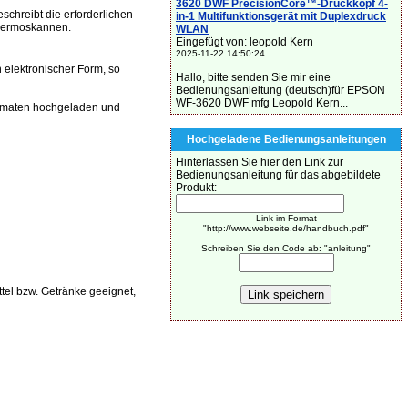
3620 DWF PrecisionCore™-Druckkopf 4-
hreibt die erforderlichen
in-1 Multifunktionsgerät mit Duplexdruck
Thermoskannen.
WLAN
Eingefügt von: leopold Kern
2025-11-22 14:50:24
 elektronischer Form, so
Hallo, bitte senden Sie mir eine
Bedienungsanleitung (deutsch)für EPSON
WF-3620 DWF mfg Leopold Kern...
rmaten hochgeladen und
Hochgeladene Bedienungsanleitungen
Hinterlassen Sie hier den Link zur
Bedienungsanleitung für das abgebildete
Produkt:
Link im Format
"http://www.webseite.de/handbuch.pdf"
Schreiben Sie den Code ab: "anleitung"
tel bzw. Getränke geeignet,