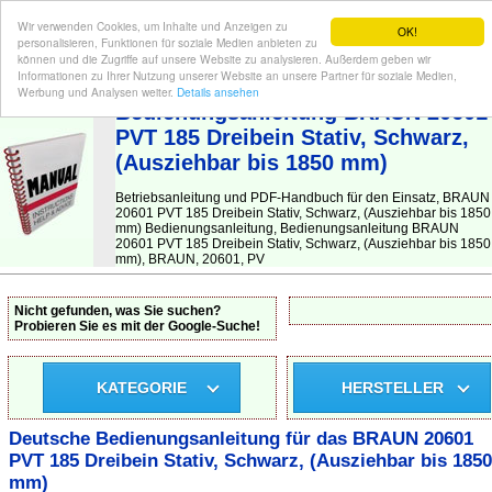
Wir verwenden Cookies, um Inhalte und Anzeigen zu
OK!
personalisieren, Funktionen für soziale Medien anbieten zu
können und die Zugriffe auf unsere Website zu analysieren. Außerdem geben wir
Informationen zu Ihrer Nutzung unserer Website an unsere Partner für soziale Medien,
BEDIENUNGSANLEITUNG
| Hier finden Sie die deutsche Anleitung!
Werbung und Analysen weiter.
Details ansehen
Bedienungsanleitung BRAUN 20601
PVT 185 Dreibein Stativ, Schwarz,
(Ausziehbar bis 1850 mm)
Betriebsanleitung und PDF-Handbuch für den Einsatz, BRAUN
20601 PVT 185 Dreibein Stativ, Schwarz, (Ausziehbar bis 1850
mm) Bedienungsanleitung, Bedienungsanleitung BRAUN
20601 PVT 185 Dreibein Stativ, Schwarz, (Ausziehbar bis 1850
mm), BRAUN, 20601, PV
Nicht gefunden, was Sie suchen?
Probieren Sie es mit der Google-Suche!
KATEGORIE
HERSTELLER
Deutsche Bedienungsanleitung für das BRAUN 20601
PVT 185 Dreibein Stativ, Schwarz, (Ausziehbar bis 1850
mm)