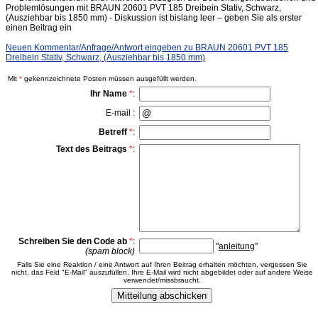
Problemlösungen mit BRAUN 20601 PVT 185 Dreibein Stativ, Schwarz,
(Ausziehbar bis 1850 mm) - Diskussion ist bislang leer – geben Sie als erster
einen Beitrag ein
Neuen Kommentar/Anfrage/Antwort eingeben zu BRAUN 20601 PVT 185
Dreibein Stativ, Schwarz, (Ausziehbar bis 1850 mm)
Mit
*
gekennzeichnete Posten müssen ausgefüllt werden.
Ihr Name
*
:
E-mail :
Betreff
*
:
Text des Beitrags
*
:
Schreiben Sie den Code ab
*
:
"
anleitung
"
(spam block)
Falls Sie eine Reaktion / eine Antwort auf Ihren Beitrag erhalten möchten, vergessen Sie
nicht, das Feld "E-Mail" auszufüllen. Ihre E-Mail wird nicht abgebildet oder auf andere Weise
verwendet/missbraucht.