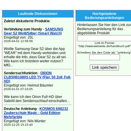
Laufende Diskussionen
Hochgeladene
Bedienungsanleitungen
Zuletzt diskutierte Produkte
:
Hinterlassen Sie hier den Link zur
Bedienungsanleitung für das
Verbindung zum Handy
-
SAMSUNG
abgebildete Produkt:
Gear S2 Weiß/Silber (Smart Watch)
Eingefügt von: JSL
2026-04-01 12:59:56
Link im Format
"http://www.webseite.de/handbuch.pdf"
Wollte Samsung Gear S2 über die App
"WEAR" mit dem Handy verbinden und
Schreiben Sie den Code ab: "anleitung
erhalte die Info, dass Gear S2 zu alt sei.
Wie kann ich trotzdem weiter nutzen?
MfG...
Sendersuchfunktion
-
ORION
CLB50B1080S LED TV (Flat, 50 Zoll, Full-
HD)
Eingefügt von: Helmut Bäumler
2026-01-01 07:23:05
Wie kann ich den Orion Full-HD über
Satellit den Sendersuchlauf einschalten...
Deutsche Anleitung
-
KOSMOS 698232
Zauberschule Magic - Gold Edition
Mehrfarbig
Eingefügt von: Nils Münter
2025-12-25 15:15:40