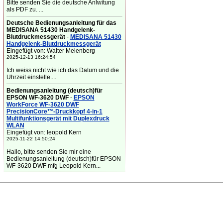
Bitte senden Sie die deutsche Anlwitung
als PDF zu. ...
Deutsche Bedienungsanleitung für das
MEDISANA 51430 Handgelenk-
Blutdruckmessgerät
-
MEDISANA 51430
Handgelenk-Blutdruckmessgerät
Eingefügt von: Walter Meienberg
2025-12-13 16:24:54
Ich weiss nicht wie ich das Datum und die
Uhrzeit einstelle....
Bedienungsanleitung (deutsch)für
EPSON WF-3620 DWF
-
EPSON
WorkForce WF-3620 DWF
PrecisionCore™-Druckkopf 4-in-1
Multifunktionsgerät mit Duplexdruck
WLAN
Eingefügt von: leopold Kern
2025-11-22 14:50:24
Hallo, bitte senden Sie mir eine
Bedienungsanleitung (deutsch)für EPSON
WF-3620 DWF mfg Leopold Kern...