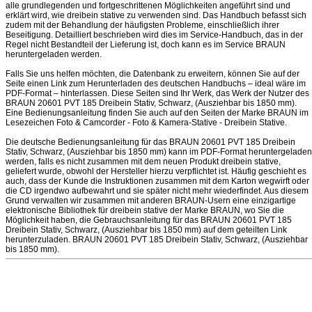
alle grundlegenden und fortgeschrittenen Möglichkeiten angeführt sind und
erklärt wird, wie dreibein stative zu verwenden sind. Das Handbuch befasst sich
zudem mit der Behandlung der häufigsten Probleme, einschließlich ihrer
Beseitigung. Detailliert beschrieben wird dies im Service-Handbuch, das in der
Regel nicht Bestandteil der Lieferung ist, doch kann es im Service BRAUN
heruntergeladen werden.
Falls Sie uns helfen möchten, die Datenbank zu erweitern, können Sie auf der
Seite einen Link zum Herunterladen des deutschen Handbuchs – ideal wäre im
PDF-Format – hinterlassen. Diese Seiten sind Ihr Werk, das Werk der Nutzer des
BRAUN 20601 PVT 185 Dreibein Stativ, Schwarz, (Ausziehbar bis 1850 mm).
Eine Bedienungsanleitung finden Sie auch auf den Seiten der Marke BRAUN im
Lesezeichen Foto & Camcorder - Foto & Kamera-Stative - Dreibein Stative.
Die deutsche Bedienungsanleitung für das BRAUN 20601 PVT 185 Dreibein
Stativ, Schwarz, (Ausziehbar bis 1850 mm) kann im PDF-Format heruntergeladen
werden, falls es nicht zusammen mit dem neuen Produkt dreibein stative,
geliefert wurde, obwohl der Hersteller hierzu verpflichtet ist. Häufig geschieht es
auch, dass der Kunde die Instruktionen zusammen mit dem Karton wegwirft oder
die CD irgendwo aufbewahrt und sie später nicht mehr wiederfindet. Aus diesem
Grund verwalten wir zusammen mit anderen BRAUN-Usern eine einzigartige
elektronische Bibliothek für dreibein stative der Marke BRAUN, wo Sie die
Möglichkeit haben, die Gebrauchsanleitung für das BRAUN 20601 PVT 185
Dreibein Stativ, Schwarz, (Ausziehbar bis 1850 mm) auf dem geteilten Link
herunterzuladen. BRAUN 20601 PVT 185 Dreibein Stativ, Schwarz, (Ausziehbar
bis 1850 mm).