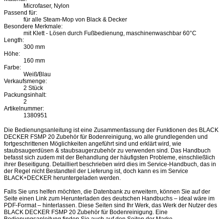
Microfaser, Nylon
Passend für:
für alle Steam-Mop von Black & Decker
Besondere Merkmale:
mit Klett - Lösen durch Fußbedienung, maschinenwaschbar 60°C
Length:
300 mm
Höhe:
160 mm
Farbe:
Weiß/Blau
Verkaufsmenge:
2 Stück
Packungsinhalt:
2
Artikelnummer:
1380951
Die Bedienungsanleitung ist eine Zusammenfassung der Funktionen des BLACK
DECKER FSMP 20 Zubehör für Bodenreinigung, wo alle grundlegenden und
fortgeschrittenen Möglichkeiten angeführt sind und erklärt wird, wie
staubsaugerdüsen & staubsaugerzubehör zu verwenden sind. Das Handbuch
befasst sich zudem mit der Behandlung der häufigsten Probleme, einschließlich
ihrer Beseitigung. Detailliert beschrieben wird dies im Service-Handbuch, das in
der Regel nicht Bestandteil der Lieferung ist, doch kann es im Service
BLACK+DECKER heruntergeladen werden.
Falls Sie uns helfen möchten, die Datenbank zu erweitern, können Sie auf der
Seite einen Link zum Herunterladen des deutschen Handbuchs – ideal wäre im
PDF-Format – hinterlassen. Diese Seiten sind Ihr Werk, das Werk der Nutzer des
BLACK DECKER FSMP 20 Zubehör für Bodenreinigung. Eine