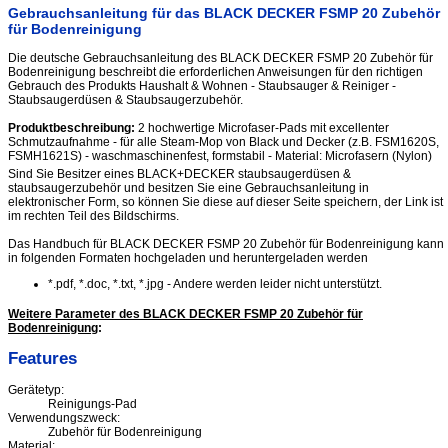
Gebrauchsanleitung für das BLACK DECKER FSMP 20 Zubehör
für Bodenreinigung
Die deutsche Gebrauchsanleitung des BLACK DECKER FSMP 20 Zubehör für
Bodenreinigung beschreibt die erforderlichen Anweisungen für den richtigen
Gebrauch des Produkts Haushalt & Wohnen - Staubsauger & Reiniger -
Staubsaugerdüsen & Staubsaugerzubehör.
Produktbeschreibung:
2 hochwertige Microfaser-Pads mit excellenter
Schmutzaufnahme - für alle Steam-Mop von Black und Decker (z.B. FSM1620S,
FSMH1621S) - waschmaschinenfest, formstabil - Material: Microfasern (Nylon)
Sind Sie Besitzer eines BLACK+DECKER staubsaugerdüsen &
staubsaugerzubehör und besitzen Sie eine Gebrauchsanleitung in
elektronischer Form, so können Sie diese auf dieser Seite speichern, der Link ist
im rechten Teil des Bildschirms.
Das Handbuch für BLACK DECKER FSMP 20 Zubehör für Bodenreinigung kann
in folgenden Formaten hochgeladen und heruntergeladen werden
*.pdf, *.doc, *.txt, *.jpg - Andere werden leider nicht unterstützt.
Weitere Parameter des BLACK DECKER FSMP 20 Zubehör für
Bodenreinigung
:
Features
Gerätetyp:
Reinigungs-Pad
Verwendungszweck:
Zubehör für Bodenreinigung
Material: