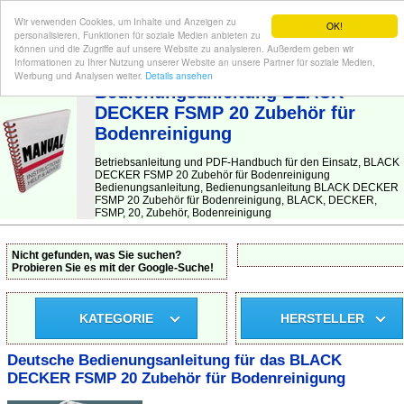
Wir verwenden Cookies, um Inhalte und Anzeigen zu
OK!
personalisieren, Funktionen für soziale Medien anbieten zu
können und die Zugriffe auf unsere Website zu analysieren. Außerdem geben wir
Informationen zu Ihrer Nutzung unserer Website an unsere Partner für soziale Medien,
BEDIENUNGSANLEITUNG
| Hier finden Sie die deutsche Anleitung!
Werbung und Analysen weiter.
Details ansehen
Bedienungsanleitung BLACK
DECKER FSMP 20 Zubehör für
Bodenreinigung
Betriebsanleitung und PDF-Handbuch für den Einsatz, BLACK
DECKER FSMP 20 Zubehör für Bodenreinigung
Bedienungsanleitung, Bedienungsanleitung BLACK DECKER
FSMP 20 Zubehör für Bodenreinigung, BLACK, DECKER,
FSMP, 20, Zubehör, Bodenreinigung
Nicht gefunden, was Sie suchen?
Probieren Sie es mit der Google-Suche!
KATEGORIE
HERSTELLER
Deutsche Bedienungsanleitung für das BLACK
DECKER FSMP 20 Zubehör für Bodenreinigung