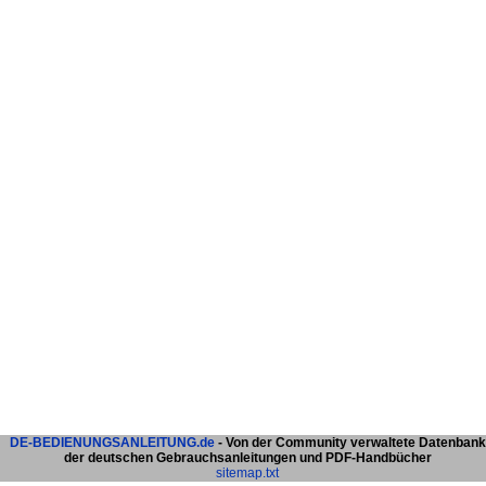
DE-BEDIENUNGSANLEITUNG.de
- Von der Community verwaltete Datenbank
der deutschen Gebrauchsanleitungen und PDF-Handbücher
sitemap.txt