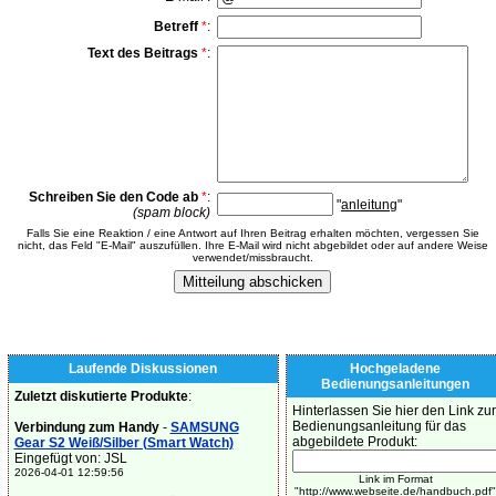
Betreff
*
:
Text des Beitrags
*
:
Schreiben Sie den Code ab
*
:
"
anleitung
"
(spam block)
Falls Sie eine Reaktion / eine Antwort auf Ihren Beitrag erhalten möchten, vergessen Sie
nicht, das Feld "E-Mail" auszufüllen. Ihre E-Mail wird nicht abgebildet oder auf andere Weise
verwendet/missbraucht.
Laufende Diskussionen
Hochgeladene
Bedienungsanleitungen
Zuletzt diskutierte Produkte
:
Hinterlassen Sie hier den Link zur
Bedienungsanleitung für das
Verbindung zum Handy
-
SAMSUNG
abgebildete Produkt:
Gear S2 Weiß/Silber (Smart Watch)
Eingefügt von: JSL
2026-04-01 12:59:56
Link im Format
"http://www.webseite.de/handbuch.pdf"