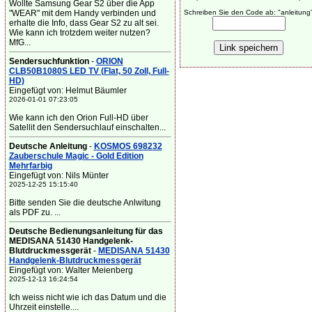
Wollte Samsung Gear S2 über die App
"WEAR" mit dem Handy verbinden und
Schreiben Sie den Code ab: "anleitung
erhalte die Info, dass Gear S2 zu alt sei.
Wie kann ich trotzdem weiter nutzen?
MfG...
Sendersuchfunktion
-
ORION
CLB50B1080S LED TV (Flat, 50 Zoll, Full-
HD)
Eingefügt von: Helmut Bäumler
2026-01-01 07:23:05
Wie kann ich den Orion Full-HD über
Satellit den Sendersuchlauf einschalten...
Deutsche Anleitung
-
KOSMOS 698232
Zauberschule Magic - Gold Edition
Mehrfarbig
Eingefügt von: Nils Münter
2025-12-25 15:15:40
Bitte senden Sie die deutsche Anlwitung
als PDF zu. ...
Deutsche Bedienungsanleitung für das
MEDISANA 51430 Handgelenk-
Blutdruckmessgerät
-
MEDISANA 51430
Handgelenk-Blutdruckmessgerät
Eingefügt von: Walter Meienberg
2025-12-13 16:24:54
Ich weiss nicht wie ich das Datum und die
Uhrzeit einstelle....