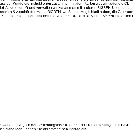
dass der Kunde die Instruktionen zusammen mit dem Karton wegwirft oder die CD 
ndet. Aus diesem Grund verwalten wir zusammen mit anderen BIGBEN-Usern eine ei
s taschen & zubehör der Marke BIGBEN, wo Sie die Möglichkeit haben, die Gebrauc
 Kit auf dem geteilten Link herunterzuladen. BIGBEN 3DS Dual Screen Protection K
ntworten bezüglich der Bedienungsinstruktionen und Problemlösungen mit BIGB
st bislang leer – geben Sie als erster einen Beitrag ein