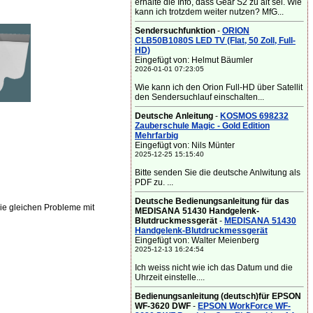
erhalte die Info, dass Gear S2 zu alt sei. Wie
kann ich trotzdem weiter nutzen? MfG...
Sendersuchfunktion
-
ORION
CLB50B1080S LED TV (Flat, 50 Zoll, Full-
HD)
Eingefügt von: Helmut Bäumler
2026-01-01 07:23:05
Wie kann ich den Orion Full-HD über Satellit
den Sendersuchlauf einschalten...
Deutsche Anleitung
-
KOSMOS 698232
Zauberschule Magic - Gold Edition
Mehrfarbig
Eingefügt von: Nils Münter
2025-12-25 15:15:40
Bitte senden Sie die deutsche Anlwitung als
PDF zu. ...
Deutsche Bedienungsanleitung für das
ie gleichen Probleme mit
MEDISANA 51430 Handgelenk-
Blutdruckmessgerät
-
MEDISANA 51430
Handgelenk-Blutdruckmessgerät
Eingefügt von: Walter Meienberg
2025-12-13 16:24:54
Ich weiss nicht wie ich das Datum und die
Uhrzeit einstelle....
Bedienungsanleitung (deutsch)für EPSON
WF-3620 DWF
-
EPSON WorkForce WF-