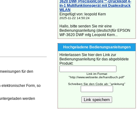
3620 DWF PrecisionCore™-Druckkopf 4-
in-1 Multifunktionsgerät mit Duplexdruck
WLAN
Eingefügt von: leopold Kern
2025-11-22 14:50:24
Hallo, bitte senden Sie mir eine
Bedienungsanleitung (deutsch)für EPSON
WF-3620 DWF mfg Leopold Kern...
Hochgeladene Bedienungsanleitungen
Hinterlassen Sie hier den Link zur
Bedienungsanleitung für das abgebildete
Produkt:
Anweisungen für den
Link im Format
"http://www.webseite.de/handbuch.pdf"
Schreiben Sie den Code ab: "anleitung"
 elektronischer Form, so
runtergeladen werden