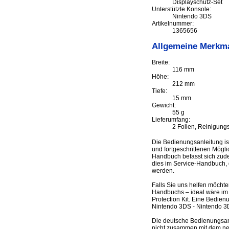
Displayschutz-Set
Unterstützte Konsole:
Nintendo 3DS
Artikelnummer:
1365656
Allgemeine Merkm
Breite:
116 mm
Höhe:
212 mm
Tiefe:
15 mm
Gewicht:
55 g
Lieferumfang:
2 Folien, Reinigung
Die Bedienungsanleitung i
und fortgeschrittenen Mögli
Handbuch befasst sich zudem
dies im Service-Handbuch, d
werden.
Falls Sie uns helfen möcht
Handbuchs – ideal wäre im 
Protection Kit. Eine Bedie
Nintendo 3DS - Nintendo 3
Die deutsche Bedienungsanl
nicht zusammen mit dem neue