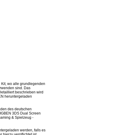
Kit, wo alle grundlegenden
verwenden sind. Das
tailliert beschrieben wird
BEN heruntergeladen
laden des deutschen
s BIGBEN 3DS Dual Screen
Gaming & Spielzeug -
tergeladen werden, falls es
ierzu verpflichtet ist.