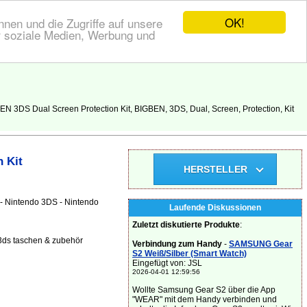
OK!
nen und die Zugriffe auf unsere
r soziale Medien, Werbung und
 3DS Dual Screen Protection Kit, BIGBEN, 3DS, Dual, Screen, Protection, Kit
 Kit
HERSTELLER
- Nintendo 3DS - Nintendo
Laufende Diskussionen
Zuletzt diskutierte Produkte
:
3ds taschen & zubehör
Verbindung zum Handy
-
SAMSUNG Gear
S2 Weiß/Silber (Smart Watch)
Eingefügt von: JSL
2026-04-01 12:59:56
Wollte Samsung Gear S2 über die App
"WEAR" mit dem Handy verbinden und