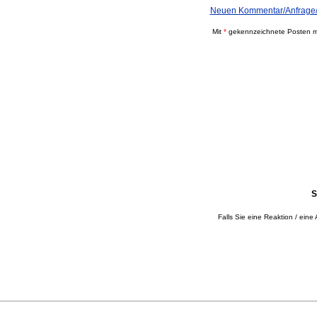
Neuen Kommentar/Anfrage/A
Mit
*
gekennzeichnete Posten mü
S
Falls Sie eine Reaktion / eine