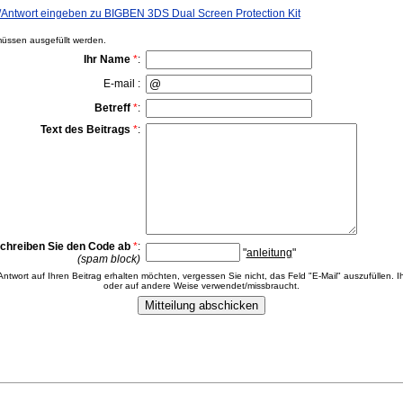
ntwort eingeben zu BIGBEN 3DS Dual Screen Protection Kit
ssen ausgefüllt werden.
Ihr Name
*
:
E-mail :
Betreff
*
:
Text des Beitrags
*
:
chreiben Sie den Code ab
*
:
"
anleitung
"
(spam block)
 Antwort auf Ihren Beitrag erhalten möchten, vergessen Sie nicht, das Feld "E-Mail" auszufüllen. Ih
oder auf andere Weise verwendet/missbraucht.