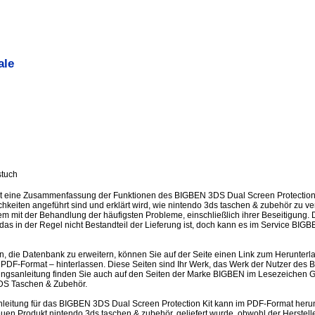
ale
stuch
st eine Zusammenfassung der Funktionen des BIGBEN 3DS Dual Screen Protection 
chkeiten angeführt sind und erklärt wird, wie nintendo 3ds taschen & zubehör zu 
 mit der Behandlung der häufigsten Probleme, einschließlich ihrer Beseitigung. De
as in der Regel nicht Bestandteil der Lieferung ist, doch kann es im Service BIG
en, die Datenbank zu erweitern, können Sie auf der Seite einen Link zum Herunter
PDF-Format – hinterlassen. Diese Seiten sind Ihr Werk, das Werk der Nutzer de
nungsanleitung finden Sie auch auf den Seiten der Marke BIGBEN im Lesezeichen 
DS Taschen & Zubehör.
eitung für das BIGBEN 3DS Dual Screen Protection Kit kann im PDF-Format herun
n Produkt nintendo 3ds taschen & zubehör, geliefert wurde, obwohl der Hersteller h