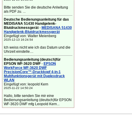
Bitte senden Sie die deutsche Anlwitung
als PDF zu. ...
Deutsche Bedienungsanleitung für das
MEDISANA 51430 Handgelenk-
Blutdruckmessgerät
-
MEDISANA 51430
Handgelenk-Blutdruckmessgerät
Eingefügt von: Walter Meienberg
2025-12-13 16:24:54
Ich weiss nicht wie ich das Datum und die
Uhrzeit einstelle....
Bedienungsanleitung (deutsch)für
EPSON WF-3620 DWF
-
EPSON
WorkForce WF-3620 DWF
PrecisionCore™-Druckkopf 4-in-1
Multifunktionsgerät mit Duplexdruck
WLAN
Eingefügt von: leopold Kern
2025-11-22 14:50:24
Hallo, bitte senden Sie mir eine
Bedienungsanleitung (deutsch)für EPSON
WF-3620 DWF mfg Leopold Kern...