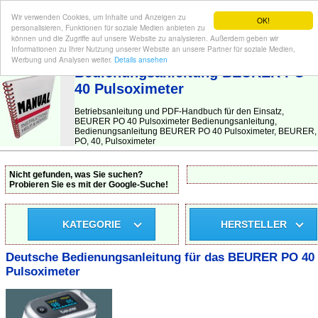
Wir verwenden Cookies, um Inhalte und Anzeigen zu
OK!
personalisieren, Funktionen für soziale Medien anbieten zu
können und die Zugriffe auf unsere Website zu analysieren. Außerdem geben wir
Informationen zu Ihrer Nutzung unserer Website an unsere Partner für soziale Medien,
BEDIENUNGSANLEITUNG
| Hier finden Sie die deutsche Anleitung!
Werbung und Analysen weiter.
Details ansehen
Bedienungsanleitung BEURER PO
40 Pulsoximeter
Betriebsanleitung und PDF-Handbuch für den Einsatz,
BEURER PO 40 Pulsoximeter Bedienungsanleitung,
Bedienungsanleitung BEURER PO 40 Pulsoximeter, BEURER,
PO, 40, Pulsoximeter
Nicht gefunden, was Sie suchen?
Probieren Sie es mit der Google-Suche!
KATEGORIE
HERSTELLER
Deutsche Bedienungsanleitung für das BEURER PO 40
Pulsoximeter