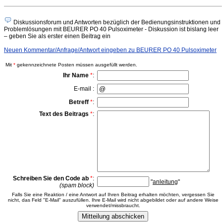
Diskussionsforum und Antworten bezüglich der Bedienungsinstruktionen und
Problemlösungen mit BEURER PO 40 Pulsoximeter - Diskussion ist bislang leer
– geben Sie als erster einen Beitrag ein
Neuen Kommentar/Anfrage/Antwort eingeben zu BEURER PO 40 Pulsoximeter
Mit
*
gekennzeichnete Posten müssen ausgefüllt werden.
Ihr Name
*
:
E-mail :
Betreff
*
:
Text des Beitrags
*
:
Schreiben Sie den Code ab
*
:
"
anleitung
"
(spam block)
Falls Sie eine Reaktion / eine Antwort auf Ihren Beitrag erhalten möchten, vergessen Sie
nicht, das Feld "E-Mail" auszufüllen. Ihre E-Mail wird nicht abgebildet oder auf andere Weise
verwendet/missbraucht.