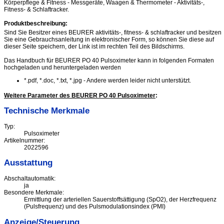
Körperpflege & Fitness - Messgeräte, Waagen & Thermometer - Aktivitäts-,
Fitness- & Schlaftracker.
Produktbeschreibung:
Sind Sie Besitzer eines BEURER aktivitäts-, fitness- & schlaftracker und besitzen
Sie eine Gebrauchsanleitung in elektronischer Form, so können Sie diese auf
dieser Seite speichern, der Link ist im rechten Teil des Bildschirms.
Das Handbuch für BEURER PO 40 Pulsoximeter kann in folgenden Formaten
hochgeladen und heruntergeladen werden
*.pdf, *.doc, *.txt, *.jpg - Andere werden leider nicht unterstützt.
Weitere Parameter des BEURER PO 40 Pulsoximeter
:
Technische Merkmale
Typ:
Pulsoximeter
Artikelnummer:
2022596
Ausstattung
Abschaltautomatik:
ja
Besondere Merkmale:
Ermittlung der arteriellen Sauerstoffsättigung (SpO2), der Herzfrequenz
(Pulsfrequenz) und des Pulsmodulationsindex (PMI)
Anzeige/Steuerung