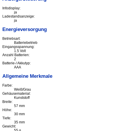
Infodisplay:
ja
Ladestandsanzeige:
ja
Energieversorgung
Betriebsart:
Batteriebetrieb
Eingangsspannung:
1.5 Volt
Anzahl Batterien:
2
Batterie-/ Akkutyp:
AAA
Allgemeine Merkmale
Farbe:
Weiß/Grau
Gehäusematerial:
Kunststoff
Breite:
57 mm
Höhe:
30 mm
Tiefe:
35 mm
Gewicht:
55 g