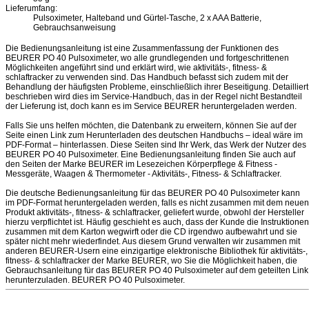
Lieferumfang:
Pulsoximeter, Halteband und Gürtel-Tasche, 2 x AAA Batterie,
Gebrauchsanweisung
Die Bedienungsanleitung ist eine Zusammenfassung der Funktionen des
BEURER PO 40 Pulsoximeter, wo alle grundlegenden und fortgeschrittenen
Möglichkeiten angeführt sind und erklärt wird, wie aktivitäts-, fitness- &
schlaftracker zu verwenden sind. Das Handbuch befasst sich zudem mit der
Behandlung der häufigsten Probleme, einschließlich ihrer Beseitigung. Detailliert
beschrieben wird dies im Service-Handbuch, das in der Regel nicht Bestandteil
der Lieferung ist, doch kann es im Service BEURER heruntergeladen werden.
Falls Sie uns helfen möchten, die Datenbank zu erweitern, können Sie auf der
Seite einen Link zum Herunterladen des deutschen Handbuchs – ideal wäre im
PDF-Format – hinterlassen. Diese Seiten sind Ihr Werk, das Werk der Nutzer des
BEURER PO 40 Pulsoximeter. Eine Bedienungsanleitung finden Sie auch auf
den Seiten der Marke BEURER im Lesezeichen Körperpflege & Fitness -
Messgeräte, Waagen & Thermometer - Aktivitäts-, Fitness- & Schlaftracker.
Die deutsche Bedienungsanleitung für das BEURER PO 40 Pulsoximeter kann
im PDF-Format heruntergeladen werden, falls es nicht zusammen mit dem neuen
Produkt aktivitäts-, fitness- & schlaftracker, geliefert wurde, obwohl der Hersteller
hierzu verpflichtet ist. Häufig geschieht es auch, dass der Kunde die Instruktionen
zusammen mit dem Karton wegwirft oder die CD irgendwo aufbewahrt und sie
später nicht mehr wiederfindet. Aus diesem Grund verwalten wir zusammen mit
anderen BEURER-Usern eine einzigartige elektronische Bibliothek für aktivitäts-,
fitness- & schlaftracker der Marke BEURER, wo Sie die Möglichkeit haben, die
Gebrauchsanleitung für das BEURER PO 40 Pulsoximeter auf dem geteilten Link
herunterzuladen. BEURER PO 40 Pulsoximeter.