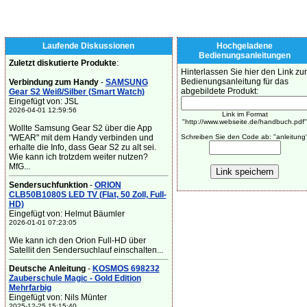
Laufende Diskussionen
Hochgeladene
Bedienungsanleitungen
Zuletzt diskutierte Produkte
:
Hinterlassen Sie hier den Link zur
Bedienungsanleitung für das
Verbindung zum Handy
-
SAMSUNG
abgebildete Produkt:
Gear S2 Weiß/Silber (Smart Watch)
Eingefügt von: JSL
2026-04-01 12:59:56
Link im Format
"http://www.webseite.de/handbuch.pdf"
Wollte Samsung Gear S2 über die App
"WEAR" mit dem Handy verbinden und
Schreiben Sie den Code ab: "anleitung
erhalte die Info, dass Gear S2 zu alt sei.
Wie kann ich trotzdem weiter nutzen?
MfG...
Sendersuchfunktion
-
ORION
CLB50B1080S LED TV (Flat, 50 Zoll, Full-
HD)
Eingefügt von: Helmut Bäumler
2026-01-01 07:23:05
Wie kann ich den Orion Full-HD über
Satellit den Sendersuchlauf einschalten...
Deutsche Anleitung
-
KOSMOS 698232
Zauberschule Magic - Gold Edition
Mehrfarbig
Eingefügt von: Nils Münter
2025-12-25 15:15:40