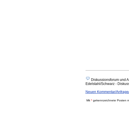
Diskussionsforum und A
Edelstahl/Schwarz - Diskussi
Neuen Kommentar/Anfrage/
Mit
*
gekennzeichnete Posten mü