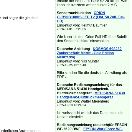
erhalte die Info, dass Gear S2 zu alt sei. Wie
kann ich trotzdem weiter nutzen? MfG...
Sendersuchfunktion
-
ORION
CLB50B1080S LED TV (Flat, 50 Zoll, Full-
 und sogar die gleichen
HD)
Eingefügt von: Helmut Bäumler
2026-01-01 07:23:05
Wie kann ich den Orion Full-HD über Satellit
den Sendersuchlauf einschalten...
Deutsche Anleitung
-
KOSMOS 698232
Zauberschule Magic - Gold Edition
Mehrfarbig
Eingefügt von: Nils Münter
2025-12-25 15:15:40
Bitte senden Sie die deutsche Anlwitung als
PDF zu. ...
Deutsche Bedienungsanleitung für das
MEDISANA 51430 Handgelenk-
Blutdruckmessgerät
-
MEDISANA 51430
Handgelenk-Blutdruckmessgerät
Eingefügt von: Walter Meienberg
2025-12-13 16:24:54
Ich weiss nicht wie ich das Datum und die
Uhrzeit einstelle....
Bedienungsanleitung (deutsch)für EPSON
WF-3620 DWF
-
EPSON WorkForce WF-
forderlichen Anweisungen