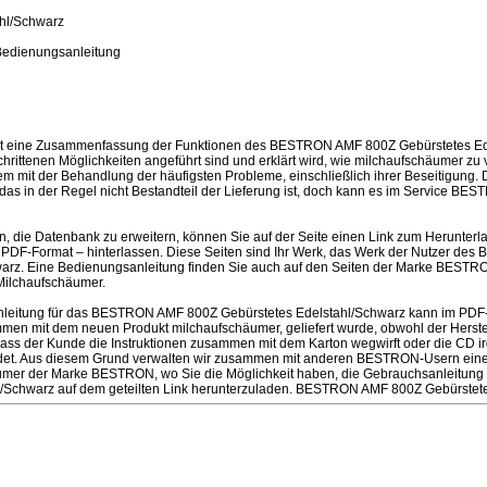
hl/Schwarz
Bedienungsanleitung
st eine Zusammenfassung der Funktionen des BESTRON AMF 800Z Gebürstetes Ede
hrittenen Möglichkeiten angeführt sind und erklärt wird, wie milchaufschäumer zu
 mit der Behandlung der häufigsten Probleme, einschließlich ihrer Beseitigung. De
das in der Regel nicht Bestandteil der Lieferung ist, doch kann es im Service BE
en, die Datenbank zu erweitern, können Sie auf der Seite einen Link zum Herunter
 PDF-Format – hinterlassen. Diese Seiten sind Ihr Werk, das Werk der Nutzer d
warz. Eine Bedienungsanleitung finden Sie auch auf den Seiten der Marke BESTR
Milchaufschäumer.
leitung für das BESTRON AMF 800Z Gebürstetes Edelstahl/Schwarz kann im PDF
mmen mit dem neuen Produkt milchaufschäumer, geliefert wurde, obwohl der Hersteller
dass der Kunde die Instruktionen zusammen mit dem Karton wegwirft oder die CD 
ndet. Aus diesem Grund verwalten wir zusammen mit anderen BESTRON-Usern eine 
häumer der Marke BESTRON, wo Sie die Möglichkeit haben, die Gebrauchsanleitu
l/Schwarz auf dem geteilten Link herunterzuladen. BESTRON AMF 800Z Gebürstete