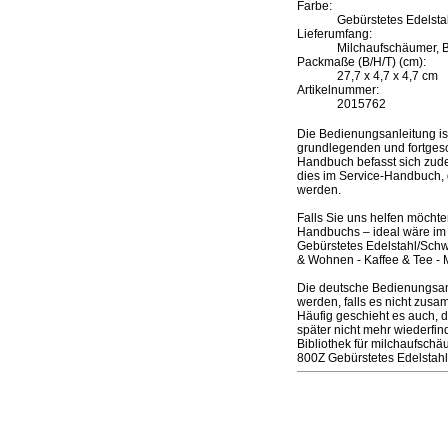
Farbe:
Gebürstetes Edelsta
Lieferumfang:
Milchaufschäumer, 
Packmaße (B/H/T) (cm):
27,7 x 4,7 x 4,7 cm
Artikelnummer:
2015762
Die Bedienungsanleitung i
grundlegenden und fortgesc
Handbuch befasst sich zudem
dies im Service-Handbuch, 
werden.
Falls Sie uns helfen möcht
Handbuchs – ideal wäre im
Gebürstetes Edelstahl/Sch
& Wohnen - Kaffee & Tee - 
Die deutsche Bedienungsan
werden, falls es nicht zusa
Häufig geschieht es auch, 
später nicht mehr wiederfi
Bibliothek für milchaufsc
800Z Gebürstetes Edelstah