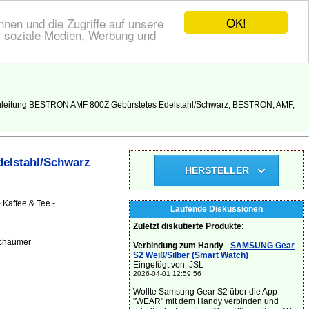
OK!
nen und die Zugriffe auf unsere
r soziale Medien, Werbung und
anleitung BESTRON AMF 800Z Gebürstetes Edelstahl/Schwarz, BESTRON, AMF,
elstahl/Schwarz
HERSTELLER
Kaffee & Tee -
Laufende Diskussionen
Zuletzt diskutierte Produkte
:
schäumer
Verbindung zum Handy
-
SAMSUNG Gear
S2 Weiß/Silber (Smart Watch)
Eingefügt von: JSL
2026-04-01 12:59:56
Wollte Samsung Gear S2 über die App
"WEAR" mit dem Handy verbinden und