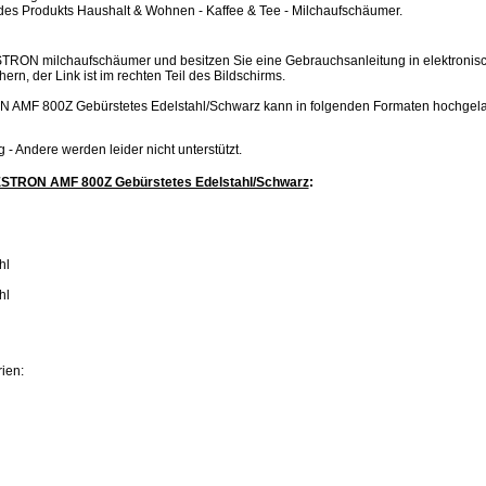
 des Produkts Haushalt & Wohnen - Kaffee & Tee - Milchaufschäumer.
STRON milchaufschäumer und besitzen Sie eine Gebrauchsanleitung in elektronis
hern, der Link ist im rechten Teil des Bildschirms.
 AMF 800Z Gebürstetes Edelstahl/Schwarz kann in folgenden Formaten hochgel
.jpg - Andere werden leider nicht unterstützt.
ESTRON AMF 800Z Gebürstetes Edelstahl/Schwarz
:
hl
hl
rien: