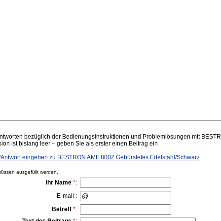
ntworten bezüglich der Bedienungsinstruktionen und Problemlösungen mit BES
on ist bislang leer – geben Sie als erster einen Beitrag ein
Antwort eingeben zu BESTRON AMF 800Z Gebürstetes Edelstahl/Schwarz
ssen ausgefüllt werden.
Ihr Name
*
:
E-mail :
Betreff
*
: