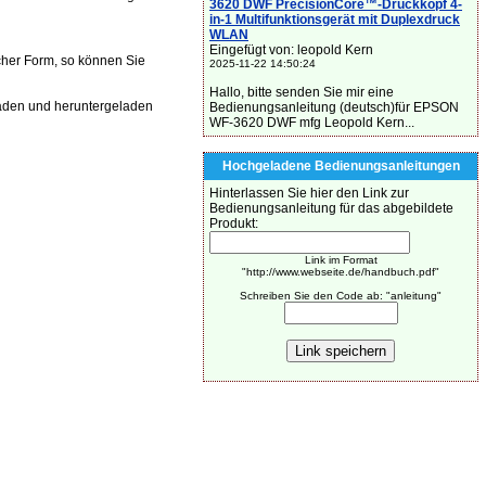
3620 DWF PrecisionCore™-Druckkopf 4-
in-1 Multifunktionsgerät mit Duplexdruck
WLAN
Eingefügt von: leopold Kern
cher Form, so können Sie
2025-11-22 14:50:24
Hallo, bitte senden Sie mir eine
aden und heruntergeladen
Bedienungsanleitung (deutsch)für EPSON
WF-3620 DWF mfg Leopold Kern...
Hochgeladene Bedienungsanleitungen
Hinterlassen Sie hier den Link zur
Bedienungsanleitung für das abgebildete
Produkt:
Link im Format
"http://www.webseite.de/handbuch.pdf"
Schreiben Sie den Code ab: "anleitung"