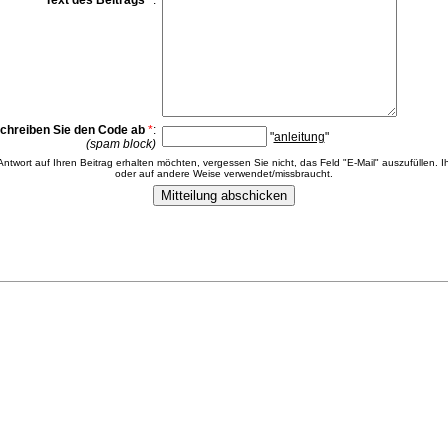
Text des Beitrags
*
:
chreiben Sie den Code ab
*
:
"
anleitung
"
(spam block)
 Antwort auf Ihren Beitrag erhalten möchten, vergessen Sie nicht, das Feld "E-Mail" auszufüllen. Ih
oder auf andere Weise verwendet/missbraucht.