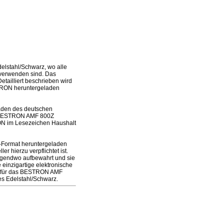
lstahl/Schwarz, wo alle
 verwenden sind. Das
tailliert beschrieben wird
STRON heruntergeladen
laden des deutschen
es BESTRON AMF 800Z
ON im Lesezeichen Haushalt
-Format heruntergeladen
 hierzu verpflichtet ist.
irgendwo aufbewahrt und sie
einzigartige elektronische
ng für das BESTRON AMF
s Edelstahl/Schwarz.