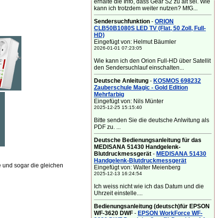
erhalte die Info, dass Gear S2 zu alt sei. Wie
kann ich trotzdem weiter nutzen? MfG...
Sendersuchfunktion
-
ORION
CLB50B1080S LED TV (Flat, 50 Zoll, Full-
HD)
Eingefügt von: Helmut Bäumler
2026-01-01 07:23:05
Wie kann ich den Orion Full-HD über Satellit
den Sendersuchlauf einschalten...
Deutsche Anleitung
-
KOSMOS 698232
Zauberschule Magic - Gold Edition
Mehrfarbig
Eingefügt von: Nils Münter
2025-12-25 15:15:40
Bitte senden Sie die deutsche Anlwitung als
PDF zu. ...
Deutsche Bedienungsanleitung für das
MEDISANA 51430 Handgelenk-
Blutdruckmessgerät
-
MEDISANA 51430
Handgelenk-Blutdruckmessgerät
 und sogar die gleichen
Eingefügt von: Walter Meienberg
2025-12-13 16:24:54
Ich weiss nicht wie ich das Datum und die
Uhrzeit einstelle....
Bedienungsanleitung (deutsch)für EPSON
WF-3620 DWF
-
EPSON WorkForce WF-