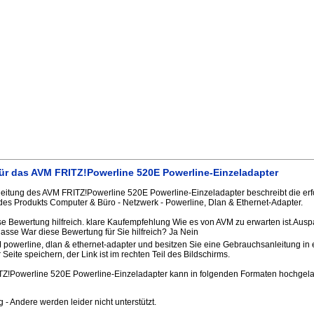
ür das AVM FRITZ!Powerline 520E Powerline-Einzeladapter
eitung des AVM FRITZ!Powerline 520E Powerline-Einzeladapter beschreibt die er
des Produkts Computer & Büro - Netzwerk - Powerline, Dlan & Ethernet-Adapter.
e Bewertung hilfreich. klare Kaufempfehlung Wie es von AVM zu erwarten ist.Ausp
klasse War diese Bewertung für Sie hilfreich? Ja Nein
 powerline, dlan & ethernet-adapter und besitzen Sie eine Gebrauchsanleitung in 
Seite speichern, der Link ist im rechten Teil des Bildschirms.
Z!Powerline 520E Powerline-Einzeladapter kann in folgenden Formaten hochgel
.jpg - Andere werden leider nicht unterstützt.