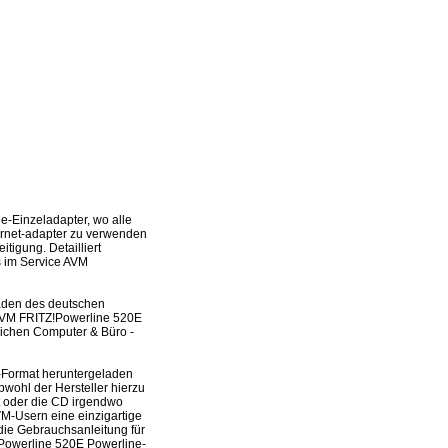
-Einzeladapter, wo alle
hernet-adapter zu verwenden
tigung. Detailliert
s im Service AVM
laden des deutschen
 AVM FRITZ!Powerline 520E
eichen Computer & Büro -
-Format heruntergeladen
bwohl der Hersteller hierzu
ft oder die CD irgendwo
M-Usern eine einzigartige
 die Gebrauchsanleitung für
Powerline 520E Powerline-