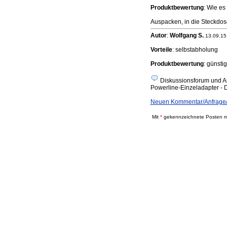
Produktbewertung
: Wie es
Auspacken, in die Steckdose
Autor
:
Wolfgang S.
13.09.15
Vorteile
: selbstabholung
Produktbewertung
: günsti
Diskussionsforum und A
Powerline-Einzeladapter - Di
Neuen Kommentar/Anfrage/A
Mit
*
gekennzeichnete Posten mü