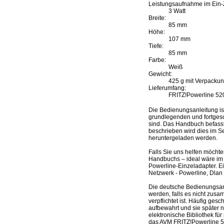
Leistungsaufnahme im Ein-
3 Watt
Breite:
85 mm
Höhe:
107 mm
Tiefe:
85 mm
Farbe:
Weiß
Gewicht:
425 g mit Verpacku
Lieferumfang:
FRITZ!Powerline 520
Die Bedienungsanleitung i
grundlegenden und fortgesch
sind. Das Handbuch befasst 
beschrieben wird dies im Se
heruntergeladen werden.
Falls Sie uns helfen möcht
Handbuchs – ideal wäre im 
Powerline-Einzeladapter. E
Netzwerk - Powerline, Dlan 
Die deutsche Bedienungsan
werden, falls es nicht zusa
verpflichtet ist. Häufig ge
aufbewahrt und sie später 
elektronische Bibliothek fü
das AVM FRITZ!Powerline 52