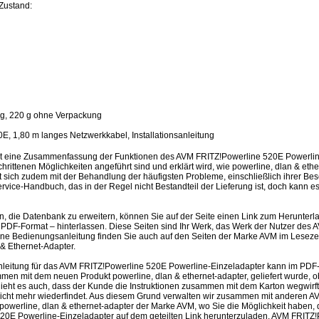
Zustand:
ng, 220 g ohne Verpackung
E, 1,80 m langes Netzwerkkabel, Installationsanleitung
st eine Zusammenfassung der Funktionen des AVM FRITZ!Powerline 520E Powerline
rittenen Möglichkeiten angeführt sind und erklärt wird, wie powerline, dlan & et
sich zudem mit der Behandlung der häufigsten Probleme, einschließlich ihrer Besei
rvice-Handbuch, das in der Regel nicht Bestandteil der Lieferung ist, doch kann e
en, die Datenbank zu erweitern, können Sie auf der Seite einen Link zum Herunter
PDF-Format – hinterlassen. Diese Seiten sind Ihr Werk, das Werk der Nutzer des
ine Bedienungsanleitung finden Sie auch auf den Seiten der Marke AVM im Lesez
& Ethernet-Adapter.
leitung für das AVM FRITZ!Powerline 520E Powerline-Einzeladapter kann im PDF
mmen mit dem neuen Produkt powerline, dlan & ethernet-adapter, geliefert wurde, o
schieht es auch, dass der Kunde die Instruktionen zusammen mit dem Karton wegwir
nicht mehr wiederfindet. Aus diesem Grund verwalten wir zusammen mit anderen AV
r powerline, dlan & ethernet-adapter der Marke AVM, wo Sie die Möglichkeit haben,
0E Powerline-Einzeladapter auf dem geteilten Link herunterzuladen. AVM FRITZ!