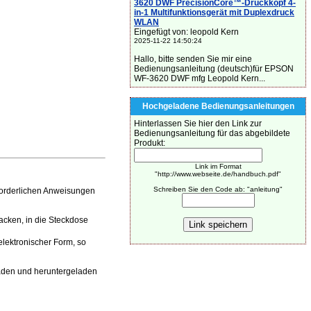
3620 DWF PrecisionCore™-Druckkopf 4-
in-1 Multifunktionsgerät mit Duplexdruck
WLAN
Eingefügt von: leopold Kern
2025-11-22 14:50:24
Hallo, bitte senden Sie mir eine
Bedienungsanleitung (deutsch)für EPSON
WF-3620 DWF mfg Leopold Kern...
Hochgeladene Bedienungsanleitungen
Hinterlassen Sie hier den Link zur
Bedienungsanleitung für das abgebildete
Produkt:
Link im Format
"http://www.webseite.de/handbuch.pdf"
Schreiben Sie den Code ab: "anleitung"
forderlichen Anweisungen
acken, in die Steckdose
elektronischer Form, so
aden und heruntergeladen