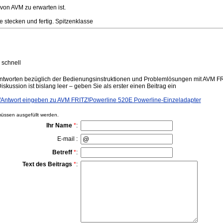
 von AVM zu erwarten ist.
 stecken und fertig. Spitzenklasse
g schnell
ntworten bezüglich der Bedienungsinstruktionen und Problemlösungen mit AVM F
skussion ist bislang leer – geben Sie als erster einen Beitrag ein
ntwort eingeben zu AVM FRITZ!Powerline 520E Powerline-Einzeladapter
ssen ausgefüllt werden.
Ihr Name
*
:
E-mail :
Betreff
*
:
Text des Beitrags
*
: