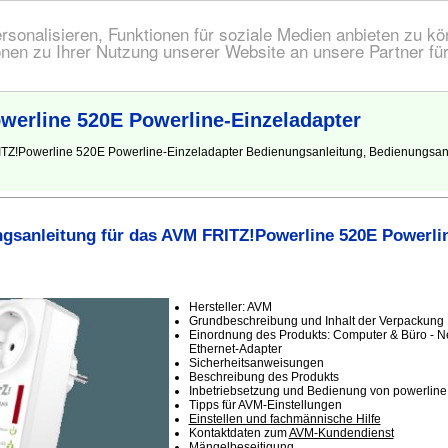
onalisieren, Funktionen für soziale Medien anbieten zu kön
nen zu Ihrer Nutzung unserer Website an unsere Partner fü
erline 520E Powerline-Einzeladapter
ITZ!Powerline 520E Powerline-Einzeladapter Bedienungsanleitung, Bedienungsan
gsanleitung für das AVM FRITZ!Powerline 520E Powerlin
Hersteller: AVM
Grundbeschreibung und Inhalt der Verpackung
Einordnung des Produkts: Computer & Büro - Ne
Ethernet-Adapter
Sicherheitsanweisungen
Beschreibung des Produkts
Inbetriebsetzung und Bedienung von powerline,
Tipps für AVM-Einstellungen
Einstellen und fachmännische Hilfe
Kontaktdaten zum
AVM-Kundendienst
Mängelbeseitigung