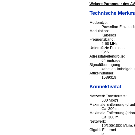
Weitere Parameter des AV
Technische Merkm
Modemtyp:
Powerline-Einzelad
Modulation:
Kabellos
Frequenzband:
2-68 MHz
Unterstützte Protokolle:
QoS
Adresstabellengröße:
64 Einträge
Signalübertragung:
kabellos, kabelgeb
Artikelnummer:
1589319
Konnektivität
Netzwerk Transferrate:
500 Mbit/s
Maximale Entfernung (drau
Ca. 300 m
Maximale Entfernung (drinn
Ca. 300 m
Netzwerk:
10/100/1000 Mbit/s 
Gigabit Ethernet:
ja