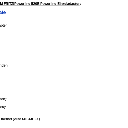
M FRITZ!Powerline 520E Powerline-Einzeladapter
:
ale
apter
unden
ßen):
en):
Ethernet (Auto MDI/MDI-X)