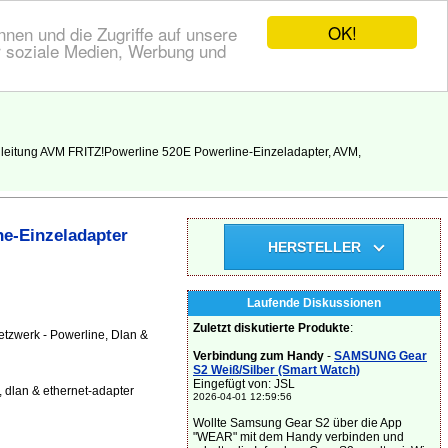
OK!
nen und die Zugriffe auf unsere
r soziale Medien, Werbung und
leitung AVM FRITZ!Powerline 520E Powerline-Einzeladapter, AVM,
e-Einzeladapter
HERSTELLER
Laufende Diskussionen
Zuletzt diskutierte Produkte
:
tzwerk - Powerline, Dlan &
Verbindung zum Handy
-
SAMSUNG Gear
S2 Weiß/Silber (Smart Watch)
Eingefügt von: JSL
 dlan & ethernet-adapter
2026-04-01 12:59:56
Wollte Samsung Gear S2 über die App
"WEAR" mit dem Handy verbinden und