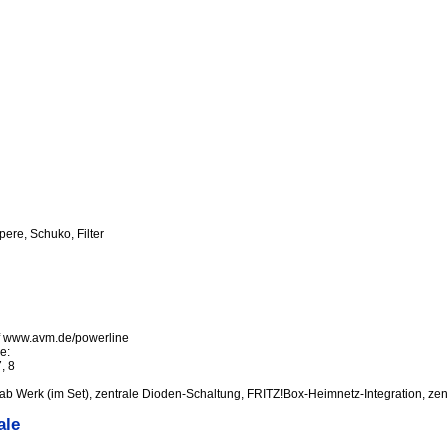
ere, Schuko, Filter
f www.avm.de/powerline
e:
, 8
ab Werk (im Set), zentrale Dioden-Schaltung, FRITZ!Box-Heimnetz-Integration, ze
ale