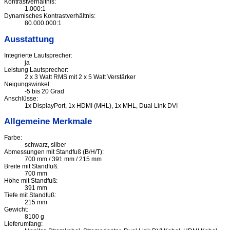
Kontrastverhältnis:
1.000:1
Dynamisches Kontrastverhältnis:
80.000.000:1
Ausstattung
Integrierte Lautsprecher:
ja
Leistung Lautsprecher:
2 x 3 Watt RMS mit 2 x 5 Watt Verstärker
Neigungswinkel:
-5 bis 20 Grad
Anschlüsse:
1x DisplayPort, 1x HDMI (MHL), 1x MHL, Dual Link DVI
Allgemeine Merkmale
Farbe:
schwarz, silber
Abmessungen mit Standfuß (B/H/T):
700 mm / 391 mm / 215 mm
Breite mit Standfuß:
700 mm
Höhe mit Standfuß:
391 mm
Tiefe mit Standfuß:
215 mm
Gewicht:
8100 g
Lieferumfang: