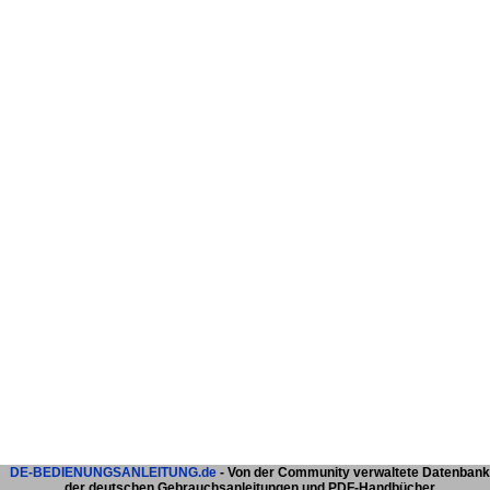
DE-BEDIENUNGSANLEITUNG.de
- Von der Community verwaltete Datenbank
der deutschen Gebrauchsanleitungen und PDF-Handbücher