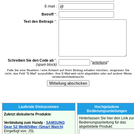
E-mail :
Betreff
*
:
Text des Beitrags
*
:
Schreiben Sie den Code ab
*
:
"
anleitung
"
(spam block)
Falls Sie eine Reaktion / eine Antwort auf Ihren Beitrag erhalten möchten, vergessen Sie
nicht, das Feld "E-Mail" auszufüllen. Ihre E-Mail wird nicht abgebildet oder auf andere Weise
verwendet/missbraucht.
Laufende Diskussionen
Hochgeladene
Bedienungsanleitungen
Zuletzt diskutierte Produkte
:
Hinterlassen Sie hier den Link zur
Bedienungsanleitung für das
Verbindung zum Handy
-
SAMSUNG
abgebildete Produkt:
Gear S2 Weiß/Silber (Smart Watch)
Eingefügt von: JSL