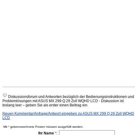
Diskussionsforum und Antworten bezüglich der Bedienungsinstruktionen und
Problemlösungen mit ASUS MX 299 Q 29 Zoll WQHD LCD - Diskussion ist
bislang leer – geben Sie als erster einen Beitrag ein
Neuen Kommentar/Anfrage/Antwort eingeben zu ASUS MX 299 Q 29 Zoll WQHD
LCD
Mit
*
gekennzeichnete Posten müssen ausgefüllt werden.
Ihr Name
*
: