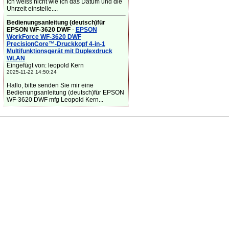
Ich weiss nicht wie ich das Datum und die
Uhrzeit einstelle....
Bedienungsanleitung (deutsch)für
EPSON WF-3620 DWF
-
EPSON
WorkForce WF-3620 DWF
PrecisionCore™-Druckkopf 4-in-1
Multifunktionsgerät mit Duplexdruck
WLAN
Eingefügt von: leopold Kern
2025-11-22 14:50:24
Hallo, bitte senden Sie mir eine
Bedienungsanleitung (deutsch)für EPSON
WF-3620 DWF mfg Leopold Kern...