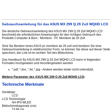
Gebrauchsanleitung für das ASUS MX 299 Q 29 Zoll WQHD LCD
Die deutsche Gebrauchsanleitung des ASUS MX 299 Q 29 Zoll WQHD LCD
beschreibt die erforderlichen Anweisungen für den richtigen Gebrauch des
Produkts Computer & Büro - Monitore - PC Monitore ab 26 Zoll.
Sind Sie Besitzer eines ASUS pc monitore ab 26 zoll und besitzen Sie eine
Gebrauchsanleitung in elektronischer Form, so können Sie diese auf dieser Seite
speichern, der Link ist im rechten Teil des Bildschirms.
Das Handbuch für ASUS MX 299 Q 29 Zoll WQHD LCD kann in folgenden
Formaten hochgeladen und heruntergeladen werden
*.pdf, *.doc, *.txt, *.jpg - Andere werden leider nicht unterstützt.
Weitere Parameter des ASUS MX 299 Q 29 Zoll WQHD LCD
:
Technische Merkmale
Gerätetyp:
LCD
LCD Technologie:
AH-IPS-WLED
Bildschirmdiagonale (cm):
73.66 cm