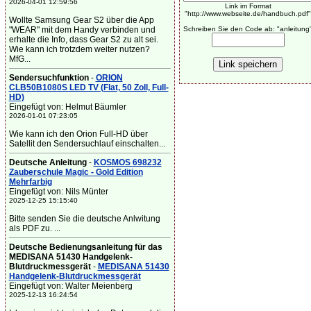
2026-04-01 12:59:56
Link im Format
"http://www.webseite.de/handbuch.pdf"
Wollte Samsung Gear S2 über die App
"WEAR" mit dem Handy verbinden und
Schreiben Sie den Code ab: "anleitung
erhalte die Info, dass Gear S2 zu alt sei.
Wie kann ich trotzdem weiter nutzen?
MfG...
Sendersuchfunktion
-
ORION
CLB50B1080S LED TV (Flat, 50 Zoll, Full-
HD)
Eingefügt von: Helmut Bäumler
2026-01-01 07:23:05
Wie kann ich den Orion Full-HD über
Satellit den Sendersuchlauf einschalten...
Deutsche Anleitung
-
KOSMOS 698232
Zauberschule Magic - Gold Edition
Mehrfarbig
Eingefügt von: Nils Münter
2025-12-25 15:15:40
Bitte senden Sie die deutsche Anlwitung
als PDF zu. ...
Deutsche Bedienungsanleitung für das
MEDISANA 51430 Handgelenk-
Blutdruckmessgerät
-
MEDISANA 51430
Handgelenk-Blutdruckmessgerät
Eingefügt von: Walter Meienberg
2025-12-13 16:24:54