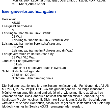
Monitor, Stromkabel, Stromadapter, Dual Link DVI Kabel, HDMI Kabel,
MHL Kabel, Audio Kabel
Energieverbrauchsangaben
Hersteller:
ASUS
Energieeffizienzklasse:
A
Leistungsaufnahme im Ein-Zustand:
28 Watt
Leistungsaufnahme im Ein-Zustand in kWh
Leistungsaufnahme im Bereitschaftszustand:
0.5 Watt
Leistungsaufnahme im Ruhezustand (in Watt)
Energieverbrauch im Betrieb/Stand-by:
28 Watt / 0.5 Watt
Jährlicher Energieverbrauch:
40 kWh
Jährlicher Energieverbrauch in kWh/Jah
Sichtb. Bildschirmdiagonale:
73.66 cm (29 Zoll)
Sichtbare Bildschirmdiagonale
Die Bedienungsanleitung ist eine Zusammenfassung der Funktionen des ASUS
MX 299 Q 29 Zoll WQHD LCD, wo alle grundlegenden und fortgeschrittenen
Möglichkeiten angeführt sind und erklärt wird, wie pc monitore ab 26 zoll zu
verwenden sind. Das Handbuch befasst sich zudem mit der Behandlung der
häufigsten Probleme, einschließlich ihrer Beseitigung. Detailliert beschrieben
wird dies im Service-Handbuch, das in der Regel nicht Bestandteil der Lieferung
ist, doch kann es im Service ASUS heruntergeladen werden.