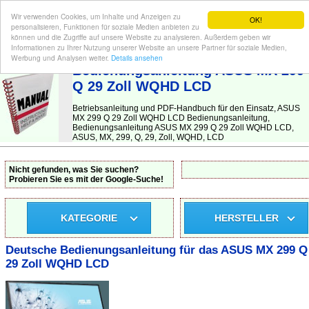
Wir verwenden Cookies, um Inhalte und Anzeigen zu
OK!
personalisieren, Funktionen für soziale Medien anbieten zu
können und die Zugriffe auf unsere Website zu analysieren. Außerdem geben wir
Informationen zu Ihrer Nutzung unserer Website an unsere Partner für soziale Medien,
BEDIENUNGSANLEITUNG
| Hier finden Sie die deutsche Anleitung!
Werbung und Analysen weiter.
Details ansehen
Bedienungsanleitung ASUS MX 299
Q 29 Zoll WQHD LCD
Betriebsanleitung und PDF-Handbuch für den Einsatz, ASUS
MX 299 Q 29 Zoll WQHD LCD Bedienungsanleitung,
Bedienungsanleitung ASUS MX 299 Q 29 Zoll WQHD LCD,
ASUS, MX, 299, Q, 29, Zoll, WQHD, LCD
Nicht gefunden, was Sie suchen?
Probieren Sie es mit der Google-Suche!
KATEGORIE
HERSTELLER
Deutsche Bedienungsanleitung für das ASUS MX 299 Q
29 Zoll WQHD LCD