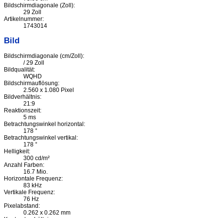
Bildschirmdiagonale (Zoll):
29 Zoll
Artikelnummer:
1743014
Bild
Bildschirmdiagonale (cm/Zoll):
/ 29 Zoll
Bildqualität:
WQHD
Bildschirmauflösung:
2.560 x 1.080 Pixel
Bildverhältnis:
21:9
Reaktionszeit:
5 ms
Betrachtungswinkel horizontal:
178 °
Betrachtungswinkel vertikal:
178 °
Helligkeit:
300 cd/m²
Anzahl Farben:
16.7 Mio.
Horizontale Frequenz:
83 kHz
Vertikale Frequenz:
76 Hz
Pixelabstand:
0.262 x 0.262 mm