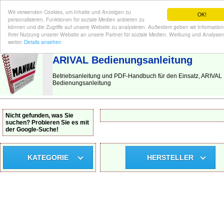
Wir verwenden Cookies, um Inhalte und Anzeigen zu
OK!
personalisieren, Funktionen für soziale Medien anbieten zu
können und die Zugriffe auf unsere Website zu analysieren. Außerdem geben wir Informatio
Ihrer Nutzung unserer Website an unsere Partner für soziale Medien, Werbung und Analysen
BEDIENUNGSANLEITUNG
| Hier finden Sie die deutsche Anleitung!
weiter.
Details ansehen
ARIVAL Bedienungsanleitung
Betriebsanleitung und PDF-Handbuch für den Einsatz, ARIVAL
Bedienungsanleitung
Nicht gefunden, was Sie
suchen? Probieren Sie es mit
der Google-Suche!
KATEGORIE
HERSTELLER