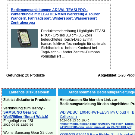
Bedienungsanleitungen ARIVAL TEASI PRO -
Winterbundle mit LEATHERMAN Werkzeug & Touren
Wandern, Fahrradsport, Wintersport, Wassersport
Zentraleuropa
Produktbeschreibung Highlights TEASI
PRO: - Großes 8,8 cm (3,5 Zoll)
beleuchtetes Touch-Display mit
transreflektiver Technologie für optimale
Sichtbarkeit u. hohem Kontrast bei
Tag/Nacht - Länder Zentral-Europas
vorinstalliert ...
Gefunden:
20 Produkte
Abgebildet
: 1-20 Prod
Laufende Diskussionen
Aufgenommene Bedienungsanleitunge
Zuletzt diskutierte Produkte
:
Hinterlassen Sie hier den Link zur
Bedienungsanleitung für das abgebildete P
Verbindung zum Handy
-
SAMSUNG Gear S2
WD WDBCTL0040HWT-EESN My Cloud 4 TB 
Weiß/Silber (Smart Watch)
Zoll extern
Eingefügt von: JSL
2024-02-13 00:10:45
https://media.flixcar.com/ f360cdn/ Western_Digital
2026-04-01 12:59:56
2412300185-deu_user_manual_4779-705103.pdf
Wollte Samsung Gear S2 über
KOSMOS 620516 Easy Elektro Start Mehrfarb