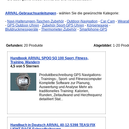
ARIVAL-Gebrauchsanleitungen
- wählen Sie die gewünschte Kategorie:
-
Navi-Halterungen-Taschen-Zubehör
-
Outdoor-Navigation
-
Car-Cam
-
Wearab
-
GPS-Outdoor-Uhren
-
Zubehör-Sport-GPS-Uhren
-
Körperwaage
-
Blutdruckmessgeräte
-
Thermometer-Zubehör
-
Smartphone-GPS
Gefunden:
20 Produkte
Abgebildet
: 1-20 Prod
Handbook ARIVAL SPOQ SQ 100 Sport, Fitness,
Training, Wandern
4,5 von 5 Sternen
Produktbeschreibung GPS Navigations-
, Trainings-, Sport- und Fitnesscomputer
Komplette Software zur Planung,
Auswertung und Analyse Mehr als
traditionelles Training: Kalorien,
Runden, Zeitaufwand und Herzfrequenz
detailliert Stat...
Handbuch in Deutsch ARIVAL 40-12-5398 TEASI FIX