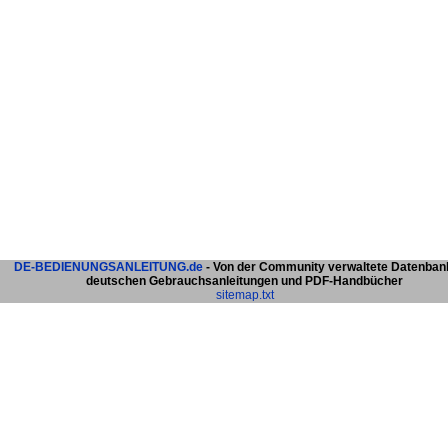
DE-BEDIENUNGSANLEITUNG.de
- Von der Community verwaltete Datenban
deutschen Gebrauchsanleitungen und PDF-Handbücher
sitemap.txt