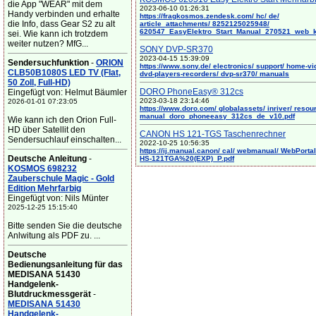
die App "WEAR" mit dem
2023-06-10 01:26:31
Handy verbinden und erhalte
https://fragkosmos.zendesk.com/ hc/ de/
die Info, dass Gear S2 zu alt
article_attachments/ 8252125025948/
620547_EasyElektro_Start_Manual_270521_web_
sei. Wie kann ich trotzdem
weiter nutzen? MfG...
SONY DVP-SR370
2023-04-15 15:39:09
Sendersuchfunktion
-
ORION
https://www.sony.de/ electronics/ support/ home-vi
CLB50B1080S LED TV (Flat,
dvd-players-recorders/ dvp-sr370/ manuals
50 Zoll, Full-HD)
DORO PhoneEasy® 312cs
Eingefügt von: Helmut Bäumler
2023-03-18 23:14:46
2026-01-01 07:23:05
https://www.doro.com/ globalassets/ inriver/ resou
manual_doro_phoneeasy_312cs_de_v10.pdf
Wie kann ich den Orion Full-
HD über Satellit den
CANON HS 121-TGS Taschenrechner
Sendersuchlauf einschalten...
2022-10-25 10:56:35
https://ij.manual.canon/ cal/ webmanual/ WebPortal/
Deutsche Anleitung
-
HS-121TGA%20(EXP)_P.pdf
KOSMOS 698232
Zauberschule Magic - Gold
Edition Mehrfarbig
Eingefügt von: Nils Münter
2025-12-25 15:15:40
Bitte senden Sie die deutsche
Anlwitung als PDF zu. ...
Deutsche
Bedienungsanleitung für das
MEDISANA 51430
Handgelenk-
Blutdruckmessgerät
-
MEDISANA 51430
Handgelenk-