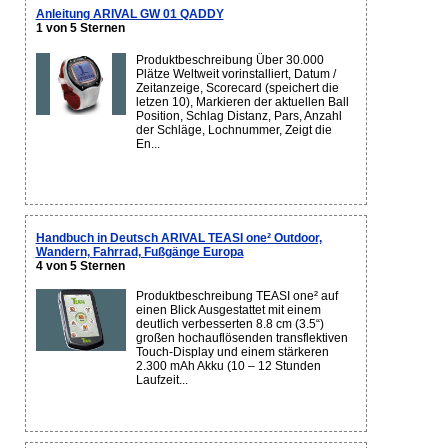
Anleitung ARIVAL GW 01 QADDY
1 von 5 Sternen
Produktbeschreibung Über 30.000
Plätze Weltweit vorinstalliert, Datum /
Zeitanzeige, Scorecard (speichert die
letzen 10), Markieren der aktuellen Ball
Position, Schlag Distanz, Pars, Anzahl
der Schläge, Lochnummer, Zeigt die
En...
Handbuch in Deutsch ARIVAL TEASI one² Outdoor,
Wandern, Fahrrad, Fußgänge Europa
4 von 5 Sternen
Produktbeschreibung TEASI one² auf
einen Blick Ausgestattet mit einem
deutlich verbesserten 8.8 cm (3.5“)
großen hochauflösenden transflektiven
Touch-Display und einem stärkeren
2.300 mAh Akku (10 – 12 Stunden
Laufzeit...