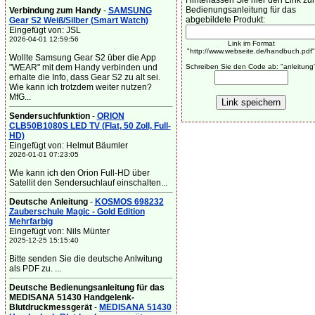
Hinterlassen Sie hier den Link zur
Bedienungsanleitung für das
Verbindung zum Handy
-
SAMSUNG
abgebildete Produkt:
Gear S2 Weiß/Silber (Smart Watch)
Eingefügt von: JSL
2026-04-01 12:59:56
Link im Format
"http://www.webseite.de/handbuch.pdf"
Wollte Samsung Gear S2 über die App
"WEAR" mit dem Handy verbinden und
Schreiben Sie den Code ab: "anleitung
erhalte die Info, dass Gear S2 zu alt sei.
Wie kann ich trotzdem weiter nutzen?
MfG...
Sendersuchfunktion
-
ORION
CLB50B1080S LED TV (Flat, 50 Zoll, Full-
HD)
Eingefügt von: Helmut Bäumler
2026-01-01 07:23:05
Wie kann ich den Orion Full-HD über
Satellit den Sendersuchlauf einschalten...
Deutsche Anleitung
-
KOSMOS 698232
Zauberschule Magic - Gold Edition
Mehrfarbig
Eingefügt von: Nils Münter
2025-12-25 15:15:40
Bitte senden Sie die deutsche Anlwitung
als PDF zu. ...
Deutsche Bedienungsanleitung für das
MEDISANA 51430 Handgelenk-
Blutdruckmessgerät
-
MEDISANA 51430