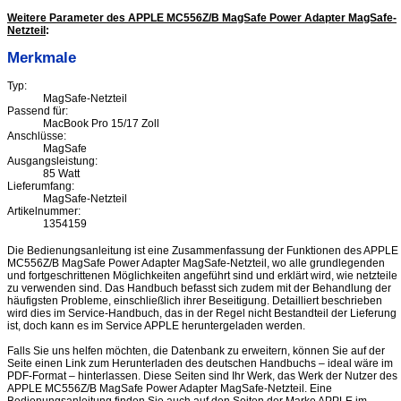
Weitere Parameter des APPLE MC556Z/B MagSafe Power Adapter MagSafe-
Netzteil
:
Merkmale
Typ:
MagSafe-Netzteil
Passend für:
MacBook Pro 15/17 Zoll
Anschlüsse:
MagSafe
Ausgangsleistung:
85 Watt
Lieferumfang:
MagSafe-Netzteil
Artikelnummer:
1354159
Die Bedienungsanleitung ist eine Zusammenfassung der Funktionen des APPLE
MC556Z/B MagSafe Power Adapter MagSafe-Netzteil, wo alle grundlegenden
und fortgeschrittenen Möglichkeiten angeführt sind und erklärt wird, wie netzteile
zu verwenden sind. Das Handbuch befasst sich zudem mit der Behandlung der
häufigsten Probleme, einschließlich ihrer Beseitigung. Detailliert beschrieben
wird dies im Service-Handbuch, das in der Regel nicht Bestandteil der Lieferung
ist, doch kann es im Service APPLE heruntergeladen werden.
Falls Sie uns helfen möchten, die Datenbank zu erweitern, können Sie auf der
Seite einen Link zum Herunterladen des deutschen Handbuchs – ideal wäre im
PDF-Format – hinterlassen. Diese Seiten sind Ihr Werk, das Werk der Nutzer des
APPLE MC556Z/B MagSafe Power Adapter MagSafe-Netzteil. Eine