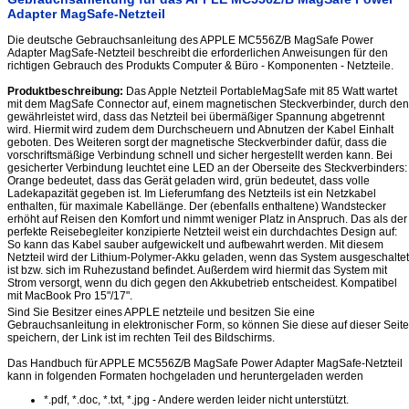
Adapter MagSafe-Netzteil
Die deutsche Gebrauchsanleitung des APPLE MC556Z/B MagSafe Power
Adapter MagSafe-Netzteil beschreibt die erforderlichen Anweisungen für den
richtigen Gebrauch des Produkts Computer & Büro - Komponenten - Netzteile.
Produktbeschreibung:
Das Apple Netzteil PortableMagSafe mit 85 Watt wartet
mit dem MagSafe Connector auf, einem magnetischen Steckverbinder, durch den
gewährleistet wird, dass das Netzteil bei übermäßiger Spannung abgetrennt
wird. Hiermit wird zudem dem Durchscheuern und Abnutzen der Kabel Einhalt
geboten. Des Weiteren sorgt der magnetische Steckverbinder dafür, dass die
vorschriftsmäßige Verbindung schnell und sicher hergestellt werden kann. Bei
gesicherter Verbindung leuchtet eine LED an der Oberseite des Steckverbinders:
Orange bedeutet, dass das Gerät geladen wird, grün bedeutet, dass volle
Ladekapazität gegeben ist. Im Lieferumfang des Netzteils ist ein Netzkabel
enthalten, für maximale Kabellänge. Der (ebenfalls enthaltene) Wandstecker
erhöht auf Reisen den Komfort und nimmt weniger Platz in Anspruch. Das als der
perfekte Reisebegleiter konzipierte Netzteil weist ein durchdachtes Design auf:
So kann das Kabel sauber aufgewickelt und aufbewahrt werden. Mit diesem
Netzteil wird der Lithium-Polymer-Akku geladen, wenn das System ausgeschaltet
ist bzw. sich im Ruhezustand befindet. Außerdem wird hiermit das System mit
Strom versorgt, wenn du dich gegen den Akkubetrieb entscheidest. Kompatibel
mit MacBook Pro 15"/17".
Sind Sie Besitzer eines APPLE netzteile und besitzen Sie eine
Gebrauchsanleitung in elektronischer Form, so können Sie diese auf dieser Seite
speichern, der Link ist im rechten Teil des Bildschirms.
Das Handbuch für APPLE MC556Z/B MagSafe Power Adapter MagSafe-Netzteil
kann in folgenden Formaten hochgeladen und heruntergeladen werden
*.pdf, *.doc, *.txt, *.jpg - Andere werden leider nicht unterstützt.