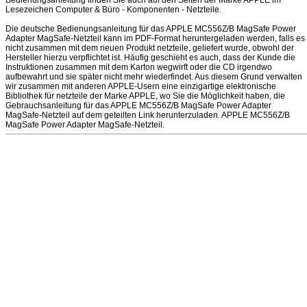
Bedienungsanleitung finden Sie auch auf den Seiten der Marke APPLE im
Lesezeichen Computer & Büro - Komponenten - Netzteile.
Die deutsche Bedienungsanleitung für das APPLE MC556Z/B MagSafe Power
Adapter MagSafe-Netzteil kann im PDF-Format heruntergeladen werden, falls es
nicht zusammen mit dem neuen Produkt netzteile, geliefert wurde, obwohl der
Hersteller hierzu verpflichtet ist. Häufig geschieht es auch, dass der Kunde die
Instruktionen zusammen mit dem Karton wegwirft oder die CD irgendwo
aufbewahrt und sie später nicht mehr wiederfindet. Aus diesem Grund verwalten
wir zusammen mit anderen APPLE-Usern eine einzigartige elektronische
Bibliothek für netzteile der Marke APPLE, wo Sie die Möglichkeit haben, die
Gebrauchsanleitung für das APPLE MC556Z/B MagSafe Power Adapter
MagSafe-Netzteil auf dem geteilten Link herunterzuladen. APPLE MC556Z/B
MagSafe Power Adapter MagSafe-Netzteil.