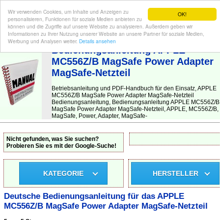
Wir verwenden Cookies, um Inhalte und Anzeigen zu
OK!
personalisieren, Funktionen für soziale Medien anbieten zu
können und die Zugriffe auf unsere Website zu analysieren. Außerdem geben wir
Informationen zu Ihrer Nutzung unserer Website an unsere Partner für soziale Medien,
BEDIENUNGSANLEITUNG
| Hier finden Sie die deutsche Anleitung!
Werbung und Analysen weiter.
Details ansehen
Bedienungsanleitung APPLE
MC556Z/B MagSafe Power Adapter
MagSafe-Netzteil
Betriebsanleitung und PDF-Handbuch für den Einsatz, APPLE
MC556Z/B MagSafe Power Adapter MagSafe-Netzteil
Bedienungsanleitung, Bedienungsanleitung APPLE MC556Z/B
MagSafe Power Adapter MagSafe-Netzteil, APPLE, MC556Z/B,
MagSafe, Power, Adapter, MagSafe-
Nicht gefunden, was Sie suchen?
Probieren Sie es mit der Google-Suche!
KATEGORIE
HERSTELLER
Deutsche Bedienungsanleitung für das APPLE
MC556Z/B MagSafe Power Adapter MagSafe-Netzteil