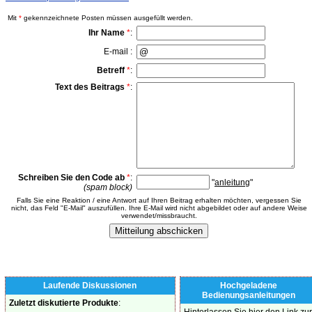
Mit
*
gekennzeichnete Posten müssen ausgefüllt werden.
Ihr Name
*
:
E-mail :
Betreff
*
:
Text des Beitrags
*
:
Schreiben Sie den Code ab
*
:
"
anleitung
"
(spam block)
Falls Sie eine Reaktion / eine Antwort auf Ihren Beitrag erhalten möchten, vergessen Sie
nicht, das Feld "E-Mail" auszufüllen. Ihre E-Mail wird nicht abgebildet oder auf andere Weise
verwendet/missbraucht.
Laufende Diskussionen
Hochgeladene
Bedienungsanleitungen
Zuletzt diskutierte Produkte
: