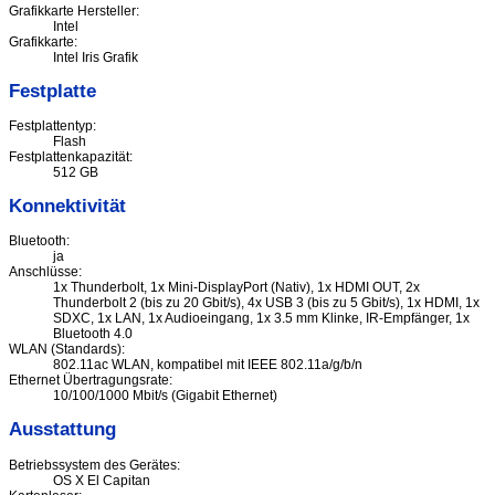
Grafikkarte Hersteller:
Intel
Grafikkarte:
Intel Iris Grafik
Festplatte
Festplattentyp:
Flash
Festplattenkapazität:
512 GB
Konnektivität
Bluetooth:
ja
Anschlüsse:
1x Thunderbolt, 1x Mini-DisplayPort (Nativ), 1x HDMI OUT, 2x
Thunderbolt 2 (bis zu 20 Gbit/s), 4x USB 3 (bis zu 5 Gbit/s), 1x HDMI, 1x
SDXC, 1x LAN, 1x Audioeingang, 1x 3.5 mm Klinke, IR-Empfänger, 1x
Bluetooth 4.0
WLAN (Standards):
802.11ac WLAN, kompatibel mit IEEE 802.11a/g/b/n
Ethernet Übertragungsrate:
10/100/1000 Mbit/s (Gigabit Ethernet)
Ausstattung
Betriebssystem des Gerätes:
OS X El Capitan