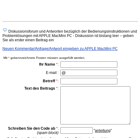
Diskussionsforum und Antworten bezüglich der Bedienungsinstruktionen und
Problemlösungen mit APPLE MacMini PC - Diskussion ist bislang leer – geben
Sie als erster einen Beitrag ein
Neuen Kommentar/Anfrage/Antwort eingeben zu APPLE MacMini PC
Mit
*
gekennzeichnete Posten müssen ausgefüllt werden.
Ihr Name
*
:
E-mail :
Betreff
*
:
Text des Beitrags
*
:
Schreiben Sie den Code ab
*
:
"
anleitung
"
(spam block)