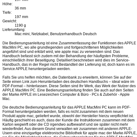
Höhe:
36 mm
Tiefe:
197 mm
Gewicht:
1190 g
Lieferumfang:
Mac mini, Netzkabel, Benutzerhandbuch Deutsch
Die Bedienungsanleitung ist eine Zusammenfassung der Funktionen des APPLE
MacMini PC, wo alle grundlegenden und fortgeschrittenen Möglichkeiten
angeführt sind und erklärt wird, wie apple mac zu verwenden sind. Das
Handbuch befasst sich zudem mit der Behandlung der häufigsten Probleme,
einschließlich ihrer Beseitigung. Detailliert beschrieben wird dies im Service-
Handbuch, das in der Regel nicht Bestandteil der Lieferung ist, doch kann es im
Service APPLE heruntergeladen werden.
Falls Sie uns helfen möchten, die Datenbank zu erweitern, können Sie auf der
Seite einen Link zum Herunterladen des deutschen Handbuchs – ideal wäre im
PDF-Format – hinterlassen. Diese Seiten sind Ihr Werk, das Werk der Nutzer des
APPLE MacMini PC. Eine Bedienungsanleitung finden Sie auch auf den Seiten
der Marke APPLE im Lesezeichen Computer & Büro - PCs & Zubehör - Apple
Mac.
Die deutsche Bedienungsanleitung für das APPLE MacMini PC kann im PDF-
Format heruntergeladen werden, falls es nicht zusammen mit dem neuen
Produkt apple mac, geliefert wurde, obwohl der Hersteller hierzu verpflichtet ist.
Häufig geschieht es auch, dass der Kunde die Instruktionen zusammen mit dem
Karton wegwirft oder die CD irgendwo aufbewahrt und sie später nicht mehr
wiederfindet. Aus diesem Grund verwalten wir zusammen mit anderen APPLE-
Usern eine einzigartige elektronische Bibliothek für apple mac der Marke APPLE,