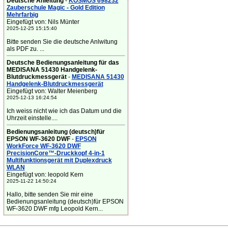
Deutsche Anleitung
-
KOSMOS 698232
Zauberschule Magic - Gold Edition
Mehrfarbig
Eingefügt von: Nils Münter
2025-12-25 15:15:40
Bitte senden Sie die deutsche Anlwitung
als PDF zu. ...
Deutsche Bedienungsanleitung für das
MEDISANA 51430 Handgelenk-
Blutdruckmessgerät
-
MEDISANA 51430
Handgelenk-Blutdruckmessgerät
Eingefügt von: Walter Meienberg
2025-12-13 16:24:54
Ich weiss nicht wie ich das Datum und die
Uhrzeit einstelle....
Bedienungsanleitung (deutsch)für
EPSON WF-3620 DWF
-
EPSON
WorkForce WF-3620 DWF
PrecisionCore™-Druckkopf 4-in-1
Multifunktionsgerät mit Duplexdruck
WLAN
Eingefügt von: leopold Kern
2025-11-22 14:50:24
Hallo, bitte senden Sie mir eine
Bedienungsanleitung (deutsch)für EPSON
WF-3620 DWF mfg Leopold Kern...