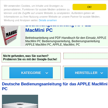
Wir verwenden Cookies, um Inhalte und Anzeigen zu
OK!
personalisieren, Funktionen für soziale Medien anbieten zu
können und die Zugriffe auf unsere Website zu analysieren. Außerdem geben wir
Informationen zu Ihrer Nutzung unserer Website an unsere Partner für soziale Medien,
BEDIENUNGSANLEITUNG
| Hier finden Sie die deutsche Anleitung!
Werbung und Analysen weiter.
Details ansehen
Bedienungsanleitung APPLE
MacMini PC
Betriebsanleitung und PDF-Handbuch für den Einsatz, APPLE
MacMini PC Bedienungsanleitung, Bedienungsanleitung
APPLE MacMini PC, APPLE, MacMini, PC
Nicht gefunden, was Sie suchen?
Probieren Sie es mit der Google-Suche!
KATEGORIE
HERSTELLER
Deutsche Bedienungsanleitung für das APPLE MacMini
PC