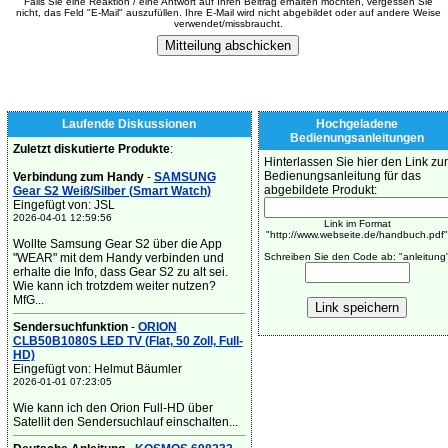
Falls Sie eine Reaktion / eine Antwort auf Ihren Beitrag erhalten möchten, vergessen Sie
nicht, das Feld "E-Mail" auszufüllen. Ihre E-Mail wird nicht abgebildet oder auf andere Weise
verwendet/missbraucht.
Laufende Diskussionen
Hochgeladene
Bedienungsanleitungen
Zuletzt diskutierte Produkte
:
Hinterlassen Sie hier den Link zur
Bedienungsanleitung für das
Verbindung zum Handy
-
SAMSUNG
abgebildete Produkt:
Gear S2 Weiß/Silber (Smart Watch)
Eingefügt von: JSL
2026-04-01 12:59:56
Link im Format
"http://www.webseite.de/handbuch.pdf"
Wollte Samsung Gear S2 über die App
"WEAR" mit dem Handy verbinden und
Schreiben Sie den Code ab: "anleitung
erhalte die Info, dass Gear S2 zu alt sei.
Wie kann ich trotzdem weiter nutzen?
MfG...
Sendersuchfunktion
-
ORION
CLB50B1080S LED TV (Flat, 50 Zoll, Full-
HD)
Eingefügt von: Helmut Bäumler
2026-01-01 07:23:05
Wie kann ich den Orion Full-HD über
Satellit den Sendersuchlauf einschalten...