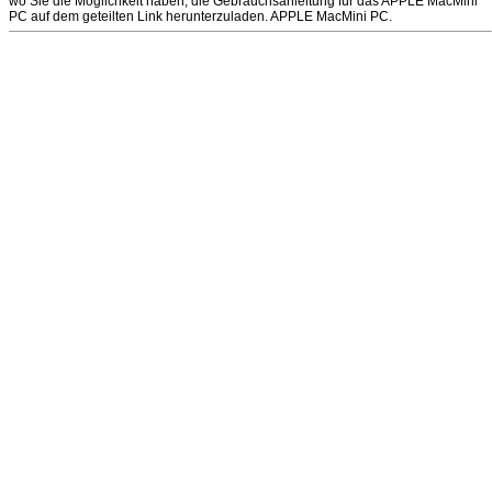
wo Sie die Möglichkeit haben, die Gebrauchsanleitung für das APPLE MacMini
PC auf dem geteilten Link herunterzuladen. APPLE MacMini PC.