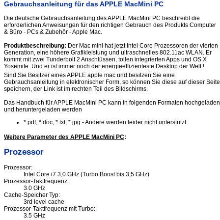
Gebrauchsanleitung für das APPLE MacMini PC
Die deutsche Gebrauchsanleitung des APPLE MacMini PC beschreibt die
erforderlichen Anweisungen für den richtigen Gebrauch des Produkts Computer
& Büro - PCs & Zubehör - Apple Mac.
Produktbeschreibung:
Der Mac mini hat jetzt Intel Core Prozessoren der vierten
Generation, eine höhere Grafikleistung und ultraschnelles 802.11ac WLAN. Er
kommt mit zwei Tunderbolt 2 Anschlüssen, tollen integrierten Apps und OS X
Yosemite. Und er ist immer noch der energieeffizienteste Desktop der Welt.!
Sind Sie Besitzer eines APPLE apple mac und besitzen Sie eine
Gebrauchsanleitung in elektronischer Form, so können Sie diese auf dieser Seite
speichern, der Link ist im rechten Teil des Bildschirms.
Das Handbuch für APPLE MacMini PC kann in folgenden Formaten hochgeladen
und heruntergeladen werden
*.pdf, *.doc, *.txt, *.jpg - Andere werden leider nicht unterstützt.
Weitere Parameter des APPLE MacMini PC
:
Prozessor
Prozessor:
Intel Core i7 3,0 GHz (Turbo Boost bis 3,5 GHz)
Prozessor-Taktfrequenz:
3.0 GHz
Cache-Speicher Typ:
3rd level cache
Prozessor-Taktfrequenz mit Turbo:
3.5 GHz