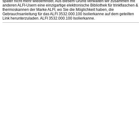
später nicht mehr wiederfindet. Aus diesem Grund verwalten wir zusammen mit
anderen ALFI-Usern eine einzigartige elektronische Bibliothek für trinkflaschen &
thermoskannen der Marke ALFI, wo Sie die Möglichkeit haben, die
Gebrauchsanleitung für das ALFI 3532.000.100 Isolierkanne auf dem geteilten
Link herunterzuladen. ALFI 3532.000.100 Isolierkanne.