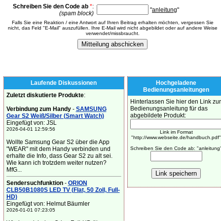
Schreiben Sie den Code ab
*
:
"
anleitung
"
(spam block)
Falls Sie eine Reaktion / eine Antwort auf Ihren Beitrag erhalten möchten, vergessen Sie
nicht, das Feld "E-Mail" auszufüllen. Ihre E-Mail wird nicht abgebildet oder auf andere Weise
verwendet/missbraucht.
Laufende Diskussionen
Hochgeladene
Bedienungsanleitungen
Zuletzt diskutierte Produkte
:
Hinterlassen Sie hier den Link zur
Bedienungsanleitung für das
Verbindung zum Handy
-
SAMSUNG
abgebildete Produkt:
Gear S2 Weiß/Silber (Smart Watch)
Eingefügt von: JSL
2026-04-01 12:59:56
Link im Format
"http://www.webseite.de/handbuch.pdf"
Wollte Samsung Gear S2 über die App
"WEAR" mit dem Handy verbinden und
Schreiben Sie den Code ab: "anleitung
erhalte die Info, dass Gear S2 zu alt sei.
Wie kann ich trotzdem weiter nutzen?
MfG...
Sendersuchfunktion
-
ORION
CLB50B1080S LED TV (Flat, 50 Zoll, Full-
HD)
Eingefügt von: Helmut Bäumler
2026-01-01 07:23:05