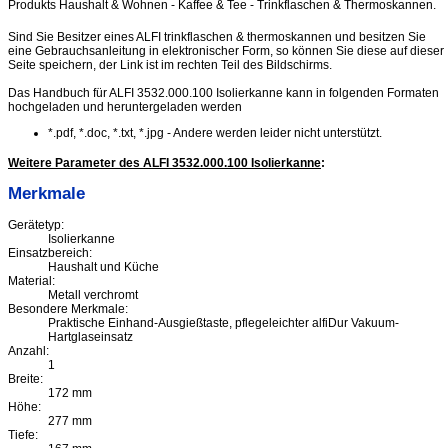
Produkts Haushalt & Wohnen - Kaffee & Tee - Trinkflaschen & Thermoskannen.
Sind Sie Besitzer eines ALFI trinkflaschen & thermoskannen und besitzen Sie
eine Gebrauchsanleitung in elektronischer Form, so können Sie diese auf dieser
Seite speichern, der Link ist im rechten Teil des Bildschirms.
Das Handbuch für ALFI 3532.000.100 Isolierkanne kann in folgenden Formaten
hochgeladen und heruntergeladen werden
*.pdf, *.doc, *.txt, *.jpg - Andere werden leider nicht unterstützt.
Weitere Parameter des ALFI 3532.000.100 Isolierkanne
:
Merkmale
Gerätetyp:
Isolierkanne
Einsatzbereich:
Haushalt und Küche
Material:
Metall verchromt
Besondere Merkmale:
Praktische Einhand-Ausgießtaste, pflegeleichter alfiDur Vakuum-
Hartglaseinsatz
Anzahl:
1
Breite:
172 mm
Höhe:
277 mm
Tiefe: