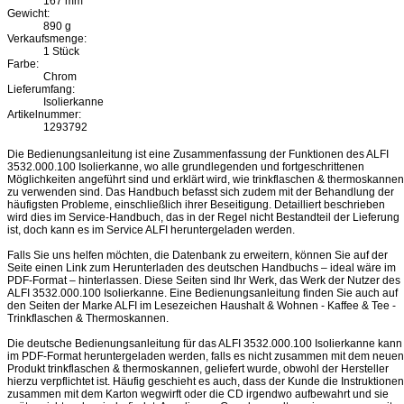
167 mm
Gewicht:
890 g
Verkaufsmenge:
1 Stück
Farbe:
Chrom
Lieferumfang:
Isolierkanne
Artikelnummer:
1293792
Die Bedienungsanleitung ist eine Zusammenfassung der Funktionen des ALFI
3532.000.100 Isolierkanne, wo alle grundlegenden und fortgeschrittenen
Möglichkeiten angeführt sind und erklärt wird, wie trinkflaschen & thermoskannen
zu verwenden sind. Das Handbuch befasst sich zudem mit der Behandlung der
häufigsten Probleme, einschließlich ihrer Beseitigung. Detailliert beschrieben
wird dies im Service-Handbuch, das in der Regel nicht Bestandteil der Lieferung
ist, doch kann es im Service ALFI heruntergeladen werden.
Falls Sie uns helfen möchten, die Datenbank zu erweitern, können Sie auf der
Seite einen Link zum Herunterladen des deutschen Handbuchs – ideal wäre im
PDF-Format – hinterlassen. Diese Seiten sind Ihr Werk, das Werk der Nutzer des
ALFI 3532.000.100 Isolierkanne. Eine Bedienungsanleitung finden Sie auch auf
den Seiten der Marke ALFI im Lesezeichen Haushalt & Wohnen - Kaffee & Tee -
Trinkflaschen & Thermoskannen.
Die deutsche Bedienungsanleitung für das ALFI 3532.000.100 Isolierkanne kann
im PDF-Format heruntergeladen werden, falls es nicht zusammen mit dem neuen
Produkt trinkflaschen & thermoskannen, geliefert wurde, obwohl der Hersteller
hierzu verpflichtet ist. Häufig geschieht es auch, dass der Kunde die Instruktionen
zusammen mit dem Karton wegwirft oder die CD irgendwo aufbewahrt und sie