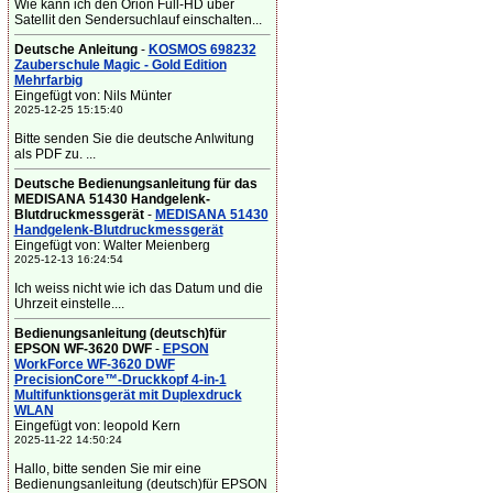
Wie kann ich den Orion Full-HD über
Satellit den Sendersuchlauf einschalten...
Deutsche Anleitung
-
KOSMOS 698232
Zauberschule Magic - Gold Edition
Mehrfarbig
Eingefügt von: Nils Münter
2025-12-25 15:15:40
Bitte senden Sie die deutsche Anlwitung
als PDF zu. ...
Deutsche Bedienungsanleitung für das
MEDISANA 51430 Handgelenk-
Blutdruckmessgerät
-
MEDISANA 51430
Handgelenk-Blutdruckmessgerät
Eingefügt von: Walter Meienberg
2025-12-13 16:24:54
Ich weiss nicht wie ich das Datum und die
Uhrzeit einstelle....
Bedienungsanleitung (deutsch)für
EPSON WF-3620 DWF
-
EPSON
WorkForce WF-3620 DWF
PrecisionCore™-Druckkopf 4-in-1
Multifunktionsgerät mit Duplexdruck
WLAN
Eingefügt von: leopold Kern
2025-11-22 14:50:24
Hallo, bitte senden Sie mir eine
Bedienungsanleitung (deutsch)für EPSON