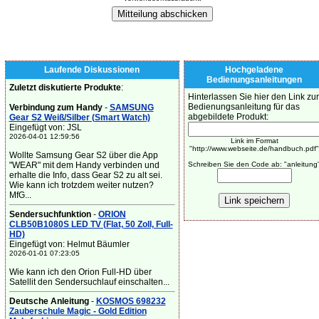
Laufende Diskussionen
Hochgeladene
Bedienungsanleitungen
Zuletzt diskutierte Produkte
:
Hinterlassen Sie hier den Link zur
Bedienungsanleitung für das
Verbindung zum Handy
-
SAMSUNG
abgebildete Produkt:
Gear S2 Weiß/Silber (Smart Watch)
Eingefügt von: JSL
2026-04-01 12:59:56
Link im Format
"http://www.webseite.de/handbuch.pdf"
Wollte Samsung Gear S2 über die App
"WEAR" mit dem Handy verbinden und
Schreiben Sie den Code ab: "anleitung
erhalte die Info, dass Gear S2 zu alt sei.
Wie kann ich trotzdem weiter nutzen?
MfG...
Sendersuchfunktion
-
ORION
CLB50B1080S LED TV (Flat, 50 Zoll, Full-
HD)
Eingefügt von: Helmut Bäumler
2026-01-01 07:23:05
Wie kann ich den Orion Full-HD über
Satellit den Sendersuchlauf einschalten...
Deutsche Anleitung
-
KOSMOS 698232
Zauberschule Magic - Gold Edition