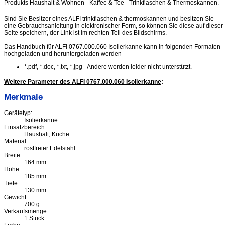
Produkts Haushalt & Wohnen - Kaffee & Tee - Trinkflaschen & Thermoskannen.
Sind Sie Besitzer eines ALFI trinkflaschen & thermoskannen und besitzen Sie
eine Gebrauchsanleitung in elektronischer Form, so können Sie diese auf dieser
Seite speichern, der Link ist im rechten Teil des Bildschirms.
Das Handbuch für ALFI 0767.000.060 Isolierkanne kann in folgenden Formaten
hochgeladen und heruntergeladen werden
*.pdf, *.doc, *.txt, *.jpg - Andere werden leider nicht unterstützt.
Weitere Parameter des ALFI 0767.000.060 Isolierkanne
:
Merkmale
Gerätetyp:
Isolierkanne
Einsatzbereich:
Haushalt, Küche
Material:
rostfreier Edelstahl
Breite:
164 mm
Höhe:
185 mm
Tiefe:
130 mm
Gewicht:
700 g
Verkaufsmenge:
1 Stück