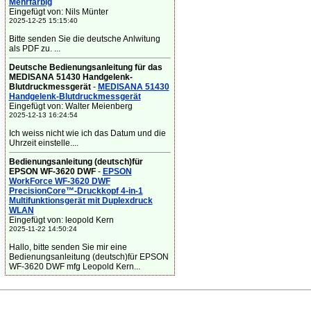
Mehrfarbig
Eingefügt von: Nils Münter
2025-12-25 15:15:40
Bitte senden Sie die deutsche Anlwitung
als PDF zu. ...
Deutsche Bedienungsanleitung für das
MEDISANA 51430 Handgelenk-
Blutdruckmessgerät
-
MEDISANA 51430
Handgelenk-Blutdruckmessgerät
Eingefügt von: Walter Meienberg
2025-12-13 16:24:54
Ich weiss nicht wie ich das Datum und die
Uhrzeit einstelle....
Bedienungsanleitung (deutsch)für
EPSON WF-3620 DWF
-
EPSON
WorkForce WF-3620 DWF
PrecisionCore™-Druckkopf 4-in-1
Multifunktionsgerät mit Duplexdruck
WLAN
Eingefügt von: leopold Kern
2025-11-22 14:50:24
Hallo, bitte senden Sie mir eine
Bedienungsanleitung (deutsch)für EPSON
WF-3620 DWF mfg Leopold Kern...