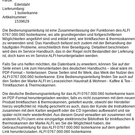
Farbe:
Edelstahl
Lieferumfang:
1 Isolierkanne
Artikelnummer:
1539629
Die Bedienungsanleitung ist eine Zusammenfassung der Funktionen des ALFI
0767.000.060 Isolierkanne, wo alle grundlegenden und fortgeschrittenen
Möglichkeiten angeführt sind und erklärt wird, wie trinkflaschen & thermoskannen
zu verwenden sind. Das Handbuch befasst sich zudem mit der Behandlung der
häufigsten Probleme, einschließlich ihrer Beseitigung. Detailliert beschrieben
wird dies im Service-Handbuch, das in der Regel nicht Bestandteil der Lieferung
ist, doch kann es im Service ALFI heruntergeladen werden.
Falls Sie uns helfen möchten, die Datenbank zu erweitern, können Sie auf der
Seite einen Link zum Herunterladen des deutschen Handbuchs – ideal wäre im
PDF-Format – hinterlassen. Diese Seiten sind Ihr Werk, das Werk der Nutzer des
ALFI 0767.000.060 Isolierkanne. Eine Bedienungsanleitung finden Sie auch auf
den Seiten der Marke ALFI im Lesezeichen Haushalt & Wohnen - Kaffee & Tee -
Trinkflaschen & Thermoskannen.
Die deutsche Bedienungsanleitung für das ALFI 0767.000.060 Isolierkanne kann
im PDF-Format heruntergeladen werden, falls es nicht zusammen mit dem neuen
Produkt trinkflaschen & thermoskannen, geliefert wurde, obwohl der Hersteller
hierzu verpflichtet ist. Häufig geschieht es auch, dass der Kunde die Instruktionen
zusammen mit dem Karton wegwirft oder die CD irgendwo aufbewahrt und sie
später nicht mehr wiederfindet. Aus diesem Grund verwalten wir zusammen mit
anderen ALFI-Usern eine einzigartige elektronische Bibliothek für trinkflaschen &
thermoskannen der Marke ALFI, wo Sie die Möglichkeit haben, die
Gebrauchsanleitung für das ALFI 0767.000.060 Isolierkanne auf dem geteilten
Link herunterzuladen. ALFI 0767.000.060 Isolierkanne.