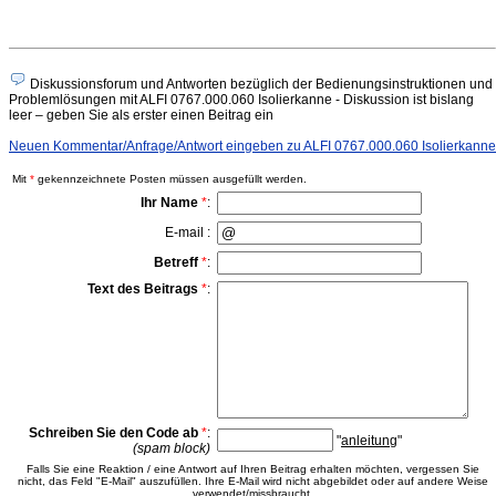
Diskussionsforum und Antworten bezüglich der Bedienungsinstruktionen und
Problemlösungen mit ALFI 0767.000.060 Isolierkanne - Diskussion ist bislang
leer – geben Sie als erster einen Beitrag ein
Neuen Kommentar/Anfrage/Antwort eingeben zu ALFI 0767.000.060 Isolierkanne
Mit
*
gekennzeichnete Posten müssen ausgefüllt werden.
Ihr Name
*
:
E-mail :
Betreff
*
:
Text des Beitrags
*
:
Schreiben Sie den Code ab
*
:
"
anleitung
"
(spam block)
Falls Sie eine Reaktion / eine Antwort auf Ihren Beitrag erhalten möchten, vergessen Sie
nicht, das Feld "E-Mail" auszufüllen. Ihre E-Mail wird nicht abgebildet oder auf andere Weise
verwendet/missbraucht.