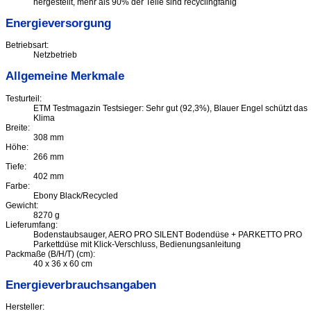
hergestellt, mehr als 90% der Teile sind recyclingfähig
Energieversorgung
Betriebsart:
Netzbetrieb
Allgemeine Merkmale
Testurteil:
ETM Testmagazin Testsieger: Sehr gut (92,3%), Blauer Engel schützt das
Klima
Breite:
308 mm
Höhe:
266 mm
Tiefe:
402 mm
Farbe:
Ebony Black/Recycled
Gewicht:
8270 g
Lieferumfang:
Bodenstaubsauger, AERO PRO SILENT Bodendüse + PARKETTO PRO
Parkettdüse mit Klick-Verschluss, Bedienungsanleitung
Packmaße (B/H/T) (cm):
40 x 36 x 60 cm
Energieverbrauchsangaben
Hersteller: