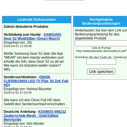
Laufende Diskussionen
Hochgeladene
Bedienungsanleitungen
Zuletzt diskutierte Produkte
:
Hinterlassen Sie hier den Link zur
Bedienungsanleitung für das
Verbindung zum Handy
-
SAMSUNG
abgebildete Produkt:
Gear S2 Weiß/Silber (Smart Watch)
Eingefügt von: JSL
2026-04-01 12:59:56
Link im Format
"http://www.webseite.de/handbuch.pdf"
Wollte Samsung Gear S2 über die App
"WEAR" mit dem Handy verbinden und
Schreiben Sie den Code ab: "anleitung
erhalte die Info, dass Gear S2 zu alt sei.
Wie kann ich trotzdem weiter nutzen?
MfG...
Sendersuchfunktion
-
ORION
CLB50B1080S LED TV (Flat, 50 Zoll, Full-
HD)
Eingefügt von: Helmut Bäumler
2026-01-01 07:23:05
Wie kann ich den Orion Full-HD über
Satellit den Sendersuchlauf einschalten...
Deutsche Anleitung
-
KOSMOS 698232
Zauberschule Magic - Gold Edition
Mehrfarbig
Eingefügt von: Nils Münter