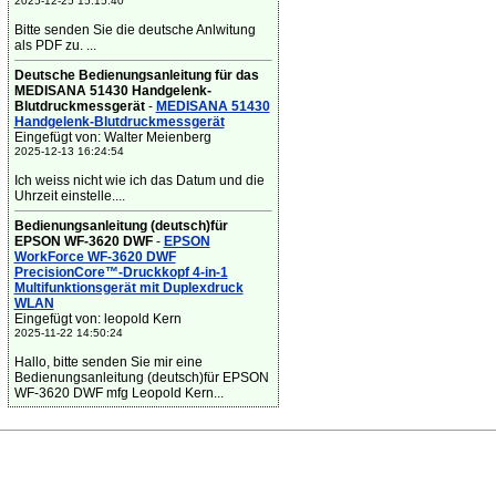
2025-12-25 15:15:40
Bitte senden Sie die deutsche Anlwitung
als PDF zu. ...
Deutsche Bedienungsanleitung für das
MEDISANA 51430 Handgelenk-
Blutdruckmessgerät
-
MEDISANA 51430
Handgelenk-Blutdruckmessgerät
Eingefügt von: Walter Meienberg
2025-12-13 16:24:54
Ich weiss nicht wie ich das Datum und die
Uhrzeit einstelle....
Bedienungsanleitung (deutsch)für
EPSON WF-3620 DWF
-
EPSON
WorkForce WF-3620 DWF
PrecisionCore™-Druckkopf 4-in-1
Multifunktionsgerät mit Duplexdruck
WLAN
Eingefügt von: leopold Kern
2025-11-22 14:50:24
Hallo, bitte senden Sie mir eine
Bedienungsanleitung (deutsch)für EPSON
WF-3620 DWF mfg Leopold Kern...