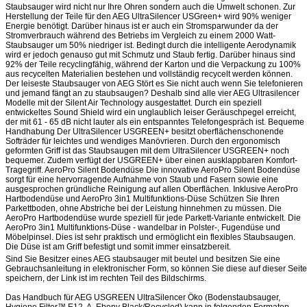
Staubsauger wird nicht nur Ihre Ohren sondern auch die Umwelt schonen. Zur
Herstellung der Teile für den AEG UltraSilencer USGreen+ wird 90% weniger
Energie benötigt. Darüber hinaus ist er auch ein Stromsparwunder da der
Stromverbrauch während des Betriebs im Vergleich zu einem 2000 Watt-
Staubsauger um 50% niedriger ist. Bedingt durch die intelligente Aerodynamik
wird er jedoch genauso gut mit Schmutz und Staub fertig. Darüber hinaus sind
92% der Teile recyclingfähig, während der Karton und die Verpackung zu 100%
aus recycelten Materialien bestehen und vollständig recycelt werden können.
Der leiseste Staubsauger von AEG Stört es Sie nicht auch wenn Sie telefonieren
und jemand fängt an zu staubsaugen? Deshalb sind alle vier AEG Ultrasilencer
Modelle mit der Silent Air Technology ausgestattet. Durch ein speziell
entwickeltes Sound Shield wird ein unglaublich leiser Geräuschpegel erreicht,
der mit 61 - 65 dB nicht lauter als ein entspanntes Telefongespräch ist. Bequeme
Handhabung Der UltraSilencer USGREEN+ besitzt oberflächenschonende
Softräder für leichtes und wendiges Manövrieren. Durch den ergonomisch
geformten Griff ist das Staubsaugen mit dem UltraSilencer USGREEN+ noch
bequemer. Zudem verfügt der USGREEN+ über einen ausklappbaren Komfort-
Tragegriff. AeroPro Silent Bodendüse Die innovative AeroPro Silent Bodendüse
sorgt für eine hervorragende Aufnahme von Staub und Fasern sowie eine
ausgesprochen gründliche Reinigung auf allen Oberflächen. Inklusive AeroPro
Hartbodendüse und AeroPro 3in1 Multifunktions-Düse Schützen Sie Ihren
Parkettboden, ohne Abstriche bei der Leistung hinnehmen zu müssen. Die
AeroPro Hartbodendüse wurde speziell für jede Parkett-Variante entwickelt. Die
AeroPro 3in1 Multifunktions-Düse - wandelbar in Polster-, Fugendüse und
Möbelpinsel. Dies ist sehr praktisch und ermöglicht ein flexibles Staubsaugen.
Die Düse ist am Griff befestigt und somit immer einsatzbereit.
Sind Sie Besitzer eines AEG staubsauger mit beutel und besitzen Sie eine
Gebrauchsanleitung in elektronischer Form, so können Sie diese auf dieser Seite
speichern, der Link ist im rechten Teil des Bildschirms.
Das Handbuch für AEG USGREEN UltraSilencer Öko (Bodenstaubsauger,