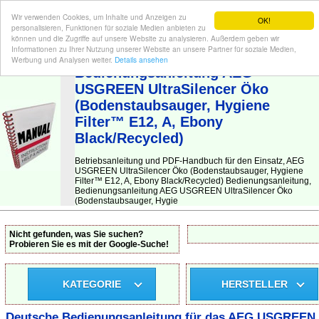
Wir verwenden Cookies, um Inhalte und Anzeigen zu
OK!
personalisieren, Funktionen für soziale Medien anbieten zu
können und die Zugriffe auf unsere Website zu analysieren. Außerdem geben wir
Informationen zu Ihrer Nutzung unserer Website an unsere Partner für soziale Medien,
BEDIENUNGSANLEITUNG
| Hier finden Sie die deutsche Anleitung!
Werbung und Analysen weiter.
Details ansehen
Bedienungsanleitung AEG
USGREEN UltraSilencer Öko
(Bodenstaubsauger, Hygiene
Filter™ E12, A, Ebony
Black/Recycled)
Betriebsanleitung und PDF-Handbuch für den Einsatz, AEG
USGREEN UltraSilencer Öko (Bodenstaubsauger, Hygiene
Filter™ E12, A, Ebony Black/Recycled) Bedienungsanleitung,
Bedienungsanleitung AEG USGREEN UltraSilencer Öko
(Bodenstaubsauger, Hygie
Nicht gefunden, was Sie suchen?
Probieren Sie es mit der Google-Suche!
KATEGORIE
HERSTELLER
Deutsche Bedienungsanleitung für das AEG USGREEN