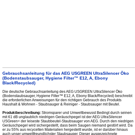
Gebrauchsanleitung für das AEG USGREEN UltraSilencer Öko
(Bodenstaubsauger, Hygiene Filter™ E12, A, Ebony
Black/Recycled)
Die deutsche Gebrauchsanleitung des AEG USGREEN UltraSilencer Öko
(Bodenstaubsauger, Hygiene Filter™ E12, A, Ebony Black/Recycled) beschreibt
die erforderlichen Anweisungen für den richtigen Gebrauch des Produkts
Haushalt & Wohnen - Staubsauger & Reiniger - Staubsauger mit Beutel.
Produktbeschreibung:
Stromsparer und Umweltbewusst Bedingt durch seinen
mit 61 dB unglaublich niedrigen Geräuschpegel ist der AEG UltraSilencer
USGreen+ der leiseste Staubbeutel-Staubsauger von AEG. Durch den niedrigen
Geräuschpegel wird sichergestellt, dass beim Saugen niemand gestört wird. Da
er zu 55% aus recycelten Materialien hergestellt wurde, ist er darüber hinaus
auch unser umweltfreundlichster Staubsauger. Dieser ausgezeichnete