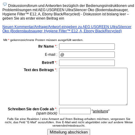
Diskussionsforum und Antworten bezüglich der Bedienungsinstruktionen und
Problemlösungen mit AEG USGREEN UltraSilencer Öko (Bodenstaubsauger,
Hygiene Filter™ E12, A, Ebony Black/Recycled) - Diskussion ist bislang leer –
geben Sie als erster einen Beitrag ein
Neuen Kommentar/Anfrage/Antwort eingeben zu AEG USGREEN UltraSilencer
Öko (Bodenstaubsauger, Hygiene Filter™ E12, A, Ebony Black/Recycled)
Mit
*
gekennzeichnete Posten müssen ausgefüllt werden.
Ihr Name
*
:
E-mail :
Betreff
*
:
Text des Beitrags
*
:
Schreiben Sie den Code ab
*
:
"
anleitung
"
(spam block)
Falls Sie eine Reaktion / eine Antwort auf Ihren Beitrag erhalten möchten, vergessen Sie
nicht, das Feld "E-Mail" auszufüllen. Ihre E-Mail wird nicht abgebildet oder auf andere Weise
verwendet/missbraucht.