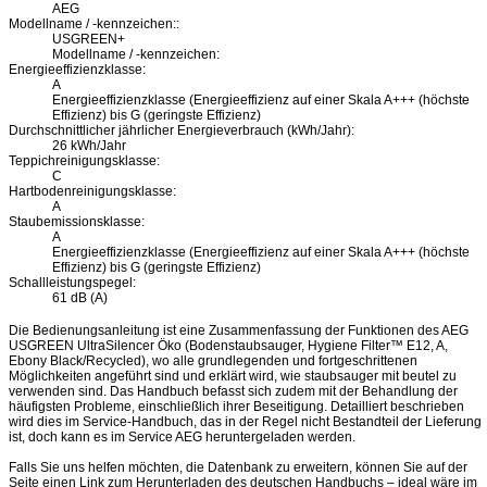
AEG
Modellname / -kennzeichen::
USGREEN+
Modellname / -kennzeichen:
Energieeffizienzklasse:
A
Energieeffizienzklasse (Energieeffizienz auf einer Skala A+++ (höchste
Effizienz) bis G (geringste Effizienz)
Durchschnittlicher jährlicher Energieverbrauch (kWh/Jahr):
26 kWh/Jahr
Teppichreinigungsklasse:
C
Hartbodenreinigungsklasse:
A
Staubemissionsklasse:
A
Energieeffizienzklasse (Energieeffizienz auf einer Skala A+++ (höchste
Effizienz) bis G (geringste Effizienz)
Schallleistungspegel:
61 dB (A)
Die Bedienungsanleitung ist eine Zusammenfassung der Funktionen des AEG
USGREEN UltraSilencer Öko (Bodenstaubsauger, Hygiene Filter™ E12, A,
Ebony Black/Recycled), wo alle grundlegenden und fortgeschrittenen
Möglichkeiten angeführt sind und erklärt wird, wie staubsauger mit beutel zu
verwenden sind. Das Handbuch befasst sich zudem mit der Behandlung der
häufigsten Probleme, einschließlich ihrer Beseitigung. Detailliert beschrieben
wird dies im Service-Handbuch, das in der Regel nicht Bestandteil der Lieferung
ist, doch kann es im Service AEG heruntergeladen werden.
Falls Sie uns helfen möchten, die Datenbank zu erweitern, können Sie auf der
Seite einen Link zum Herunterladen des deutschen Handbuchs – ideal wäre im