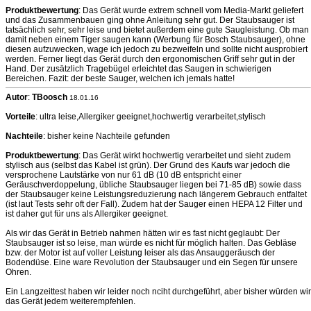
Produktbewertung
: Das Gerät wurde extrem schnell vom Media-Markt geliefert
und das Zusammenbauen ging ohne Anleitung sehr gut. Der Staubsauger ist
tatsächlich sehr, sehr leise und bietet außerdem eine gute Saugleistung. Ob man
damit neben einem Tiger saugen kann (Werbung für Bosch Staubsauger), ohne
diesen aufzuwecken, wage ich jedoch zu bezweifeln und sollte nicht ausprobiert
werden. Ferner liegt das Gerät durch den ergonomischen Griff sehr gut in der
Hand. Der zusätzlich Tragebügel erleichtet das Saugen in schwierigen
Bereichen. Fazit: der beste Sauger, welchen ich jemals hatte!
Autor
:
TBoosch
18.01.16
Vorteile
: ultra leise,Allergiker geeignet,hochwertig verarbeitet,stylisch
Nachteile
: bisher keine Nachteile gefunden
Produktbewertung
: Das Gerät wirkt hochwertig verarbeitet und sieht zudem
stylisch aus (selbst das Kabel ist grün). Der Grund des Kaufs war jedoch die
versprochene Lautstärke von nur 61 dB (10 dB entspricht einer
Geräuschverdoppelung, übliche Staubsauger liegen bei 71-85 dB) sowie dass
der Staubsauger keine Leistungsreduzierung nach längerem Gebrauch entfaltet
(ist laut Tests sehr oft der Fall). Zudem hat der Sauger einen HEPA 12 Filter und
ist daher gut für uns als Allergiker geeignet.
Als wir das Gerät in Betrieb nahmen hätten wir es fast nicht geglaubt: Der
Staubsauger ist so leise, man würde es nicht für möglich halten. Das Gebläse
bzw. der Motor ist auf voller Leistung leiser als das Ansauggeräusch der
Bodendüse. Eine ware Revolution der Staubsauger und ein Segen für unsere
Ohren.
Ein Langzeittest haben wir leider noch nciht durchgeführt, aber bisher würden wir
das Gerät jedem weiterempfehlen.