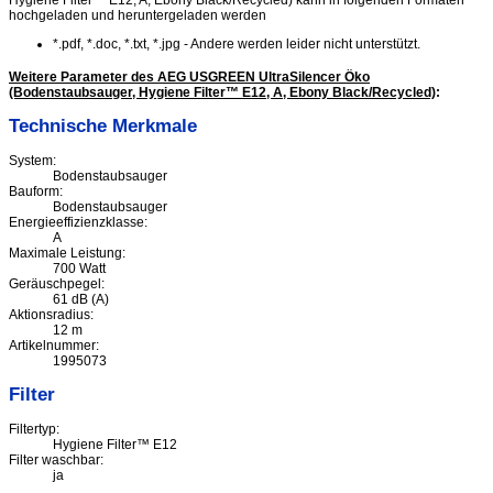
Hygiene Filter™ E12, A, Ebony Black/Recycled) kann in folgenden Formaten
hochgeladen und heruntergeladen werden
*.pdf, *.doc, *.txt, *.jpg - Andere werden leider nicht unterstützt.
Weitere Parameter des AEG USGREEN UltraSilencer Öko
(Bodenstaubsauger, Hygiene Filter™ E12, A, Ebony Black/Recycled)
:
Technische Merkmale
System:
Bodenstaubsauger
Bauform:
Bodenstaubsauger
Energieeffizienzklasse:
A
Maximale Leistung:
700 Watt
Geräuschpegel:
61 dB (A)
Aktionsradius:
12 m
Artikelnummer:
1995073
Filter
Filtertyp:
Hygiene Filter™ E12
Filter waschbar:
ja