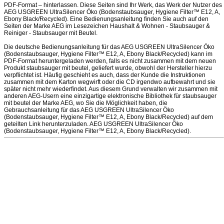
PDF-Format – hinterlassen. Diese Seiten sind Ihr Werk, das Werk der Nutzer des
AEG USGREEN UltraSilencer Öko (Bodenstaubsauger, Hygiene Filter™ E12, A,
Ebony Black/Recycled). Eine Bedienungsanleitung finden Sie auch auf den
Seiten der Marke AEG im Lesezeichen Haushalt & Wohnen - Staubsauger &
Reiniger - Staubsauger mit Beutel.
Die deutsche Bedienungsanleitung für das AEG USGREEN UltraSilencer Öko
(Bodenstaubsauger, Hygiene Filter™ E12, A, Ebony Black/Recycled) kann im
PDF-Format heruntergeladen werden, falls es nicht zusammen mit dem neuen
Produkt staubsauger mit beutel, geliefert wurde, obwohl der Hersteller hierzu
verpflichtet ist. Häufig geschieht es auch, dass der Kunde die Instruktionen
zusammen mit dem Karton wegwirft oder die CD irgendwo aufbewahrt und sie
später nicht mehr wiederfindet. Aus diesem Grund verwalten wir zusammen mit
anderen AEG-Usern eine einzigartige elektronische Bibliothek für staubsauger
mit beutel der Marke AEG, wo Sie die Möglichkeit haben, die
Gebrauchsanleitung für das AEG USGREEN UltraSilencer Öko
(Bodenstaubsauger, Hygiene Filter™ E12, A, Ebony Black/Recycled) auf dem
geteilten Link herunterzuladen. AEG USGREEN UltraSilencer Öko
(Bodenstaubsauger, Hygiene Filter™ E12, A, Ebony Black/Recycled).