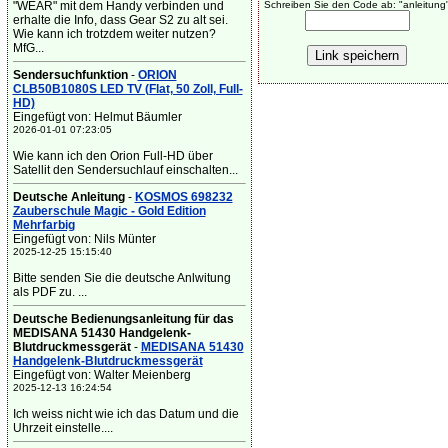
"WEAR" mit dem Handy verbinden und
Schreiben Sie den Code ab: "anleitung
erhalte die Info, dass Gear S2 zu alt sei.
Wie kann ich trotzdem weiter nutzen?
MfG...
Sendersuchfunktion
-
ORION
CLB50B1080S LED TV (Flat, 50 Zoll, Full-
HD)
Eingefügt von: Helmut Bäumler
2026-01-01 07:23:05
Wie kann ich den Orion Full-HD über
Satellit den Sendersuchlauf einschalten...
Deutsche Anleitung
-
KOSMOS 698232
Zauberschule Magic - Gold Edition
Mehrfarbig
Eingefügt von: Nils Münter
2025-12-25 15:15:40
Bitte senden Sie die deutsche Anlwitung
als PDF zu. ...
Deutsche Bedienungsanleitung für das
MEDISANA 51430 Handgelenk-
Blutdruckmessgerät
-
MEDISANA 51430
Handgelenk-Blutdruckmessgerät
Eingefügt von: Walter Meienberg
2025-12-13 16:24:54
Ich weiss nicht wie ich das Datum und die
Uhrzeit einstelle....