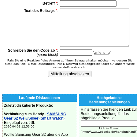
Betreff
*
:
Text des Beitrags
*
:
Schreiben Sie den Code ab
*
:
"
anleitung
"
(spam block)
Falls Sie eine Reaktion / eine Antwort auf Ihren Beitrag erhalten möchten, vergessen Sie
nicht, das Feld "E-Mail" auszufüllen. Ihre E-Mail wird nicht abgebildet oder auf andere Weise
verwendet/missbraucht.
Laufende Diskussionen
Hochgeladene
Bedienungsanleitungen
Zuletzt diskutierte Produkte
:
Hinterlassen Sie hier den Link zur
Bedienungsanleitung für das
Verbindung zum Handy
-
SAMSUNG
abgebildete Produkt:
Gear S2 Weiß/Silber (Smart Watch)
Eingefügt von: JSL
2026-04-01 12:59:56
Link im Format
"http://www.webseite.de/handbuch.pdf"
Wollte Samsung Gear S2 über die App