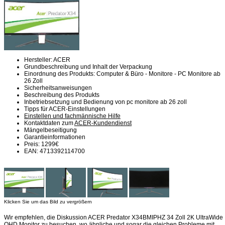
Hersteller: ACER
Grundbeschreibung und Inhalt der Verpackung
Einordnung des Produkts: Computer & Büro - Monitore - PC Monitore ab
26 Zoll
Sicherheitsanweisungen
Beschreibung des Produkts
Inbetriebsetzung und Bedienung von pc monitore ab 26 zoll
Tipps für ACER-Einstellungen
Einstellen und fachmännische Hilfe
Kontaktdaten zum
ACER-Kundendienst
Mängelbeseitigung
Garantieinformationen
Preis: 1299€
EAN: 4713392114700
Klicken Sie um das Bild zu vergrößern
Wir empfehlen, die Diskussion ACER Predator X34BMIPHZ 34 Zoll 2K UltraWide
QHD Monitor zu besuchen, wo ähnliche und sogar die gleichen Probleme mit