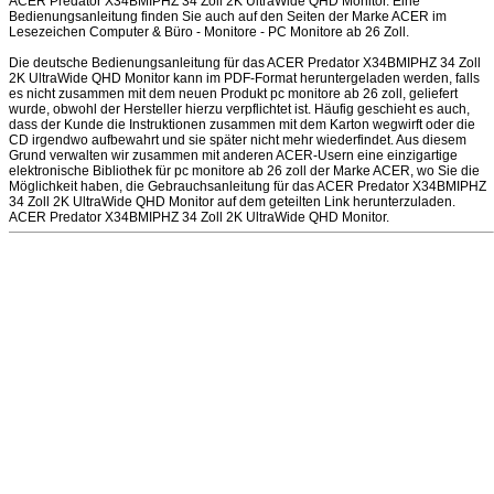
ACER Predator X34BMIPHZ 34 Zoll 2K UltraWide QHD Monitor. Eine
Bedienungsanleitung finden Sie auch auf den Seiten der Marke ACER im
Lesezeichen Computer & Büro - Monitore - PC Monitore ab 26 Zoll.
Die deutsche Bedienungsanleitung für das ACER Predator X34BMIPHZ 34 Zoll
2K UltraWide QHD Monitor kann im PDF-Format heruntergeladen werden, falls
es nicht zusammen mit dem neuen Produkt pc monitore ab 26 zoll, geliefert
wurde, obwohl der Hersteller hierzu verpflichtet ist. Häufig geschieht es auch,
dass der Kunde die Instruktionen zusammen mit dem Karton wegwirft oder die
CD irgendwo aufbewahrt und sie später nicht mehr wiederfindet. Aus diesem
Grund verwalten wir zusammen mit anderen ACER-Usern eine einzigartige
elektronische Bibliothek für pc monitore ab 26 zoll der Marke ACER, wo Sie die
Möglichkeit haben, die Gebrauchsanleitung für das ACER Predator X34BMIPHZ
34 Zoll 2K UltraWide QHD Monitor auf dem geteilten Link herunterzuladen.
ACER Predator X34BMIPHZ 34 Zoll 2K UltraWide QHD Monitor.