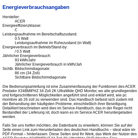
Energieverbrauchsangaben
Hersteller:
ACER
Energieeffizienzklasse:
C
Leistungsaufnahme im Bereitschaftszustand:
0.5 Watt
Leistungsaufnahme im Ruhezustand (in Watt)
Energieverbrauch im Betrieb/Stand-by:
/ 0.5 Watt
Jährlicher Energieverbrauch:
93 kWh/Jahr
Jährlicher Energieverbrauch in kWh/Jah
Sichtb. Bildschirmdiagonale:
86 cm (34 Zoll)
Sichtbare Bildschirmdiagonale
Die Bedienungsanleitung ist eine Zusammenfassung der Funktionen des ACER
Predator X34BMIPHZ 34 Zoll 2K UltraWide QHD Monitor, wo alle grundlegenden
und fortgeschrittenen Möglichkeiten angeführt sind und erklärt wird, wie pc
monitore ab 26 zoll zu verwenden sind. Das Handbuch befasst sich zudem mit
der Behandlung der häufigsten Probleme, einschließlich ihrer Beseitigung.
Detailliert beschrieben wird dies im Service-Handbuch, das in der Regel nicht
Bestandteil der Lieferung ist, doch kann es im Service ACER heruntergeladen
werden.
Falls Sie uns helfen möchten, die Datenbank zu erweitern, können Sie auf der
Seite einen Link zum Herunterladen des deutschen Handbuchs – ideal wäre im
PDF-Format – hinterlassen. Diese Seiten sind Ihr Werk, das Werk der Nutzer des