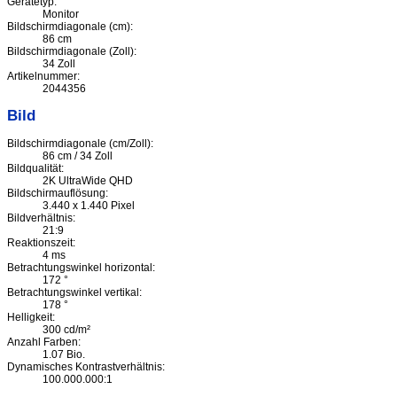
Gerätetyp:
Monitor
Bildschirmdiagonale (cm):
86 cm
Bildschirmdiagonale (Zoll):
34 Zoll
Artikelnummer:
2044356
Bild
Bildschirmdiagonale (cm/Zoll):
86 cm / 34 Zoll
Bildqualität:
2K UltraWide QHD
Bildschirmauflösung:
3.440 x 1.440 Pixel
Bildverhältnis:
21:9
Reaktionszeit:
4 ms
Betrachtungswinkel horizontal:
172 °
Betrachtungswinkel vertikal:
178 °
Helligkeit:
300 cd/m²
Anzahl Farben:
1.07 Bio.
Dynamisches Kontrastverhältnis:
100.000.000:1