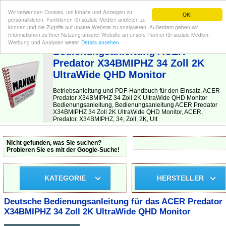
Wir verwenden Cookies, um Inhalte und Anzeigen zu
OK!
personalisieren, Funktionen für soziale Medien anbieten zu
können und die Zugriffe auf unsere Website zu analysieren. Außerdem geben wir
Informationen zu Ihrer Nutzung unserer Website an unsere Partner für soziale Medien,
BEDIENUNGSANLEITUNG
| Hier finden Sie die deutsche Anleitung!
Werbung und Analysen weiter.
Details ansehen
Bedienungsanleitung ACER
Predator X34BMIPHZ 34 Zoll 2K
UltraWide QHD Monitor
Betriebsanleitung und PDF-Handbuch für den Einsatz, ACER
Predator X34BMIPHZ 34 Zoll 2K UltraWide QHD Monitor
Bedienungsanleitung, Bedienungsanleitung ACER Predator
X34BMIPHZ 34 Zoll 2K UltraWide QHD Monitor, ACER,
Predator, X34BMIPHZ, 34, Zoll, 2K, Ult
Nicht gefunden, was Sie suchen?
Probieren Sie es mit der Google-Suche!
KATEGORIE
HERSTELLER
Deutsche Bedienungsanleitung für das ACER Predator
X34BMIPHZ 34 Zoll 2K UltraWide QHD Monitor