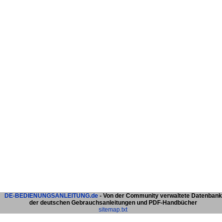
DE-BEDIENUNGSANLEITUNG.de
- Von der Community verwaltete Datenbank
der deutschen Gebrauchsanleitungen und PDF-Handbücher
sitemap.txt