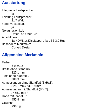
Ausstattung
Integrierte Lautsprecher:
ja
Leistung Lautsprecher:
2x 7 Watt
höhenverstellbar:
ja
Neigungswinkel:
Unten: 5°, Oben: 35°
Anschlüsse:
1x HDMI, 1x Displayport, 4x USB 3.0 Hub
Besondere Merkmale:
Curved Design
Allgemeine Merkmale
Farbe:
Schwarz
Breite ohne Standfuß:
825.1 mm
Tiefe ohne Standfuß:
308.9 mm
Abmessungen ohne Standfuß (BxHxT):
825.1 mm / / 308.9 mm
Abmessungen mit Standfuß (B/H/T):
/ 455.9 mm /
Höhe mit Standfuß:
455.9 mm
Gewicht:
9960 g