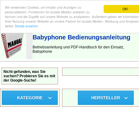
Wir verwenden Cookies, um Inhalte und Anzeigen zu
OK!
personalisieren, Funktionen für soziale Medien anbieten zu
können und die Zugriffe auf unsere Website zu analysieren. Außerdem geben wir Informatio
Ihrer Nutzung unserer Website an unsere Partner für soziale Medien, Werbung und Analysen
BEDIENUNGSANLEITUNG
| Hier finden Sie die deutsche Anleitung!
weiter.
Details ansehen
Babyphone Bedienungsanleitung
Betriebsanleitung und PDF-Handbuch für den Einsatz,
Babyphone
Nicht gefunden, was Sie
suchen? Probieren Sie es mit
der Google-Suche!
KATEGORIE
HERSTELLER