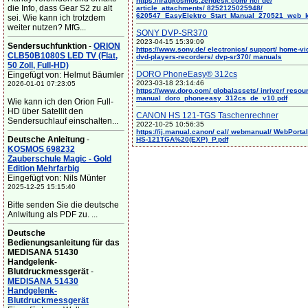
https://fragkosmos.zendesk.com/ hc/ de/
die Info, dass Gear S2 zu alt
article_attachments/ 8252125025948/
620547_EasyElektro_Start_Manual_270521_web_
sei. Wie kann ich trotzdem
weiter nutzen? MfG...
SONY DVP-SR370
2023-04-15 15:39:09
Sendersuchfunktion
-
ORION
https://www.sony.de/ electronics/ support/ home-vi
CLB50B1080S LED TV (Flat,
dvd-players-recorders/ dvp-sr370/ manuals
50 Zoll, Full-HD)
DORO PhoneEasy® 312cs
Eingefügt von: Helmut Bäumler
2023-03-18 23:14:46
2026-01-01 07:23:05
https://www.doro.com/ globalassets/ inriver/ resou
manual_doro_phoneeasy_312cs_de_v10.pdf
Wie kann ich den Orion Full-
HD über Satellit den
CANON HS 121-TGS Taschenrechner
Sendersuchlauf einschalten...
2022-10-25 10:56:35
https://ij.manual.canon/ cal/ webmanual/ WebPortal/
Deutsche Anleitung
-
HS-121TGA%20(EXP)_P.pdf
KOSMOS 698232
Zauberschule Magic - Gold
Edition Mehrfarbig
Eingefügt von: Nils Münter
2025-12-25 15:15:40
Bitte senden Sie die deutsche
Anlwitung als PDF zu. ...
Deutsche
Bedienungsanleitung für das
MEDISANA 51430
Handgelenk-
Blutdruckmessgerät
-
MEDISANA 51430
Handgelenk-
Blutdruckmessgerät